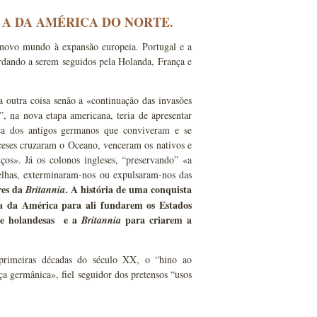
 A DA AMÉRICA DO NORTE.
m novo mundo à expansão europeia. Portugal e a
rdando a serem seguidos pela Holanda, França e
a outra coisa senão a «continuação das invasões
”, na nova etapa americana, teria de apresentar
ança dos antigos germanos que conviveram e se
ceses cruzaram o Oceano, venceram os nativos e
s». Já os colonos ingleses, “preservando” «a
elhas, exterminaram-nos ou expulsaram-nos das
res da
. A história de uma conquista
Britannia
ia da América para ali fundarem os Estados
s e holandesas e a
para criarem a
Britannia
s primeiras décadas do século XX, o “hino ao
 germânica», fiel seguidor dos pretensos “usos