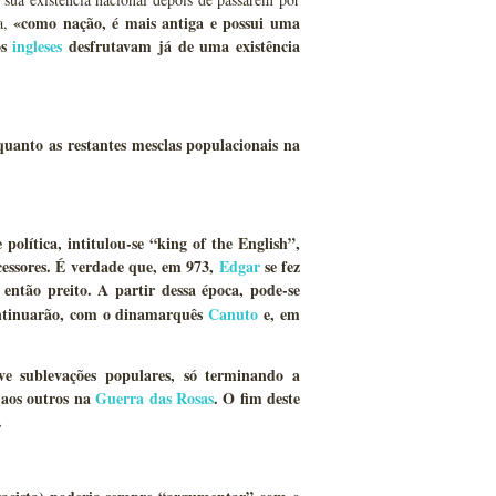
«como nação, é mais antiga e possui uma
ra,
os
ingleses
desfrutavam já de uma existência
quanto as restantes mesclas populacionais na
política, intitulou-se “king of the English”,
cessores. É verdade que, em 973,
Edgar
se fez
então preito. A partir dessa época, pode-se
continuarão, com o dinamarquês
Canuto
e, em
uve sublevações populares, só terminando a
 aos outros na
Guerra das Rosas
. O fim deste
.