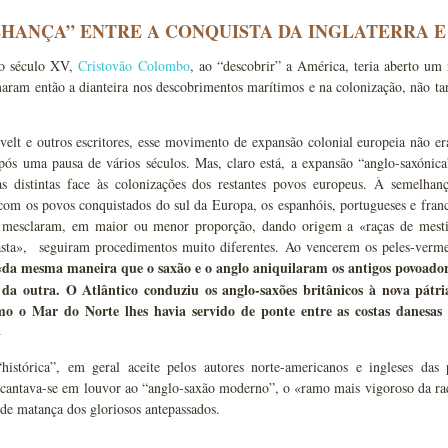
HANÇA” ENTRE A CONQUISTA DA INGLATERRA E
do século XV,
Cristovão Colombo
, ao “descobrir” a América, teria aberto u
aram então a dianteira nos descobrimentos marítimos e na colonização, não ta
elt e outros escritores, esse movimento de expansão colonial europeia não er
pós uma pausa de vários séculos. Mas, claro está, a expansão “anglo-saxónica
icas distintas face às colonizações dos restantes povos europeus. À semelh
com os povos conquistados do sul da Europa, os espanhóis, portugueses e fran
 mesclaram, em maior ou menor proporção, dando origem a «raças de mestiço
asta», seguiram procedimentos muito diferentes. Ao vencerem os peles-verm
«da mesma maneira que o saxão e o anglo aniquilaram os antigos povoado
 da outra. O Atlântico conduziu os anglo-saxões britânicos à nova pátr
mo o Mar do Norte lhes havia servido de ponte entre as costas danesa
»
“histórica”, em geral aceite pelos autores norte-americanos e ingleses da
cantava-se em louvor ao “anglo-saxão moderno”, o «ramo mais vigoroso da raça
de matança dos gloriosos antepassados.