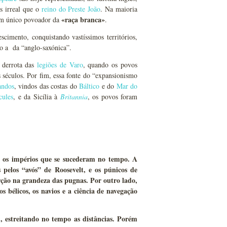
s irreal que o
reino do Preste João
. Na maioria
«raça branca»
 um único povoador da
.
scimento, conquistando vastíssimos territórios,
to a da “anglo-saxónica”.
a derrota das
legiões de Varo
, quando os povos
éculos. Por fim, essa fonte do “expansionismo
andos
, vindos das costas do
Báltico
e do
Mar do
cules
, e da Sicília à
Britannia
, os povos foram
o os impérios que se sucederam no tempo. A
 pelos “avós” de Roosevelt, e os púnicos de
ão na grandeza das pugnas. Por outro lado,
 bélicos, os navios e a ciência de navegação
 estreitando no tempo as distâncias. Porém