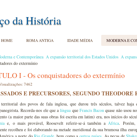
ço da História
HOME
ROMA ANTIGA
IDADE MÉDIA
MODERNA E C
oderna e Contemporânea
A expansão territorial dos Estados Unidos
A expansã
tadores do extermínio
ULO I - Os conquistadores do extermínio
Visualizações: 7462
SSADOS E PRECURSORES, SEGUNDO THEODORE 
territorial dos povos de fala inglesa, que durou três séculos, talvez haj
 panegirista. Recorda-nos ele que a
língua
que
Francis Bacon
quase não usou nos
nto (a maior parte das suas obras foi escrita em latim) era, nos inícios do séc
nia
e, o mais provável, Roosevelt referir-se-á também a
África
. Porém
ente recolheu e foi elaborando na metade meridional da sua brumosa ilha europe
 América a norte do
Rio Grande
, bem como a
outros países
. As peças de
Shake