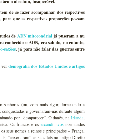
áculo absoluto, insuperável.
 têm de se fazer acompanhar dos respectivos
, para que as respectivas proporções possam
studos de
ADN mitocondrial
já puseram a nu
era conhecido o ADN, era sabido, no entanto,
o-saxões
, já para não falar das guerras entre
, ver
demografia dos Estados Unidos e artigos
o senhores (ou, com mais rigor, fornecendo a
es conquistadas e governaram-nas durante algum
cabando por “desaparecer”. O danês, na
Irlanda
,
érica. Os francos e os
escandinavos
normandos
os seus nomes a reinos e principados – França,
s, “enxertaram” as suas leis no antigo Direito