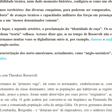
bilidade técnica, num dado momento histórico, configura-se como um obst
imos territórios» das diversas conquistas, para poderem ser comparados,
res” de avanços técnicos e capacidades militares das forças em presença
das a um “menor denominador comum”.
lugar, e segunda arteirice, a proclamação da “identidade de raça”. Os e
 dessa “teoria” velhaca. Acresce dizer que, se no tempo de Roosevelt não 
ermanos muitas vezes se digladiaram entre si, por exemplo,
daneses
e
angl
 anglo-saxões.
racterização dos norte-americanos, actualmente, como “anglo-saxónicos”
ados
.
 com Theodore Roosevelt:
rmanos da “primeira vaga”, tal como os normandos, estabeleceram-se, com
 elementos da classe dominante), entre as populações que habitavam as regiõ
udo, pouco a pouco, foram sendo absorvidos por esses povos “originários”, a
-se em celta. O godo acabou por converter-se em hispânico na Península Ib
 com a romanizada população celta da antiga Gália. Os povos germanos deram 
Lombardia, Borgonha – e “dotaram-nos” de imperadores, reis e senhores feudai