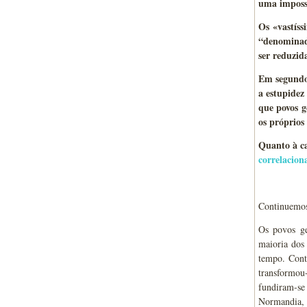
uma impossi
Os «vastíss
“denominado
ser reduzi
Em segundo 
a estupidez
que povos g
os próprios
Quanto à ca
correlacion
Continuemos
Os povos ge
maioria dos
tempo. Cont
transformou
fundiram-se
Normandia, 