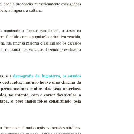
nto, dada a proporção numericamente esmagadora
is, a língua e a cultura.
s mantendo o “tronco germânico”, a saber: na
riam fundido com a população primitiva vencida,
na sua imensa maioria e assimilado os escassos
nem o idioma dos vencidos, fazendo prevalecer a
es, e a
demografia da Inglaterra
,
os estudos
do destruídos, mas não houve uma chacina da
s permaneceram muitos dos seus anteriores
os, no entanto, com o correr dos séculos, a
apa, o povo inglês foi-se constituindo pela
a forma actual muito após as invasões nórdicas.
sua existência nacional depois de passarem por