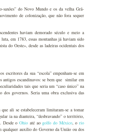
glo-saxões” do Novo Mundo e os da velha Grã-
 movimento de colonização, que não fora sequer
escendentes haviam demorado século e meio a
a luta, em 1783, essas montanhas já haviam sido
ta do Oeste», desde as ladeiras ocidentais dos
e os escritores da sua “escola” empenham-se em
dos antigos escandinavos: se bem que similar em
eculiaridades tais que seria um “caso único” na
ão dos governos. Seria uma obra exclusiva das
que ali se estabeleceram limitaram-se a tomar
ular ia na dianteira, “desbravando” o território,
te. Desde o
Ohio
até ao
golfo do México
, o
rio
 sem qualquer auxílio do Governo da União ou dos