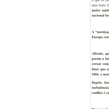
uma lenta fu
maior unid
nacional be
A “mestiçag
Europa cont
Alfredo, qu
porém a lut
coroar com
dizer que a
1066, o n
Depois, ho
turbulência
conflito é 