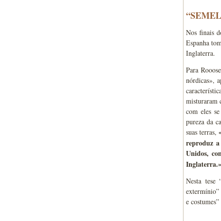
“SEMEL
Nos finais 
Espanha tom
Inglaterra.
Para Rooosev
nórdicas», a
característ
misturaram 
com eles se
pureza da c
suas terras,
reproduz a
Unidos, co
Inglaterra.
Nesta tese 
extermínio” 
e costumes” 