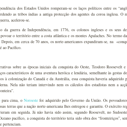
endência dos Estados Unidos romperam-se os laços políticos entre os “an
erdendo as tribos índias a antiga protecção dos agentes da coroa inglesa. O
guerra, acelerou-se.
io da guerra de Independência, em 1776, os colonos ingleses e os seus d
 povoar o território entre a costa atlântica e os montes Apalaches. No termo d
 Depois, em cerca de 70 anos, os norte-americanos expandiram-se, na «conquis
é ao Pacífico.
rrativas sobre as épocas iniciais da conquista do Oeste, Teodoro Roosevelt 
aços característicos de uma aventura heróica e lendária, semelhante às gestas 
tos à colonização do Canadá e da Austrália, essa conquista haveria adquirido p
derna. Nela não teriam intervindo nem os cálculos dos estadistas nem a acç
ronteira”.
o
para cima, o
Noroeste
foi adquirido pelo Governo da União. Os povoadores 
ssas terras que a nação norte-americana lhes entregou e garantiu. O exército reg
vieram em seguida. Já não havia sido assim, segundo Roosevelt, no Sudoes
ceano pacífico, a conquista do território teria sido obra dos “fronteiriços”,
e pertenciam.