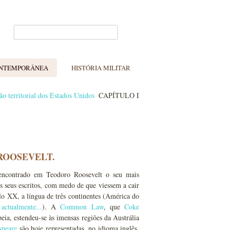
ONTEMPORÂNEA
HISTÓRIA MILITAR
o territorial dos Estados Unidos
CAPÍTULO I
ROOSEVELT.
a encontrado em Teodoro Roosevelt o seu mais
 seus escritos, com medo de que viessem a cair
ulo XX, a língua de três continentes (América do
,
actualmente...
). A
Common Law
, que
Coke
ia, estendeu-se às imensas regiões da Austrália
speare
são hoje representadas, no idioma inglês,