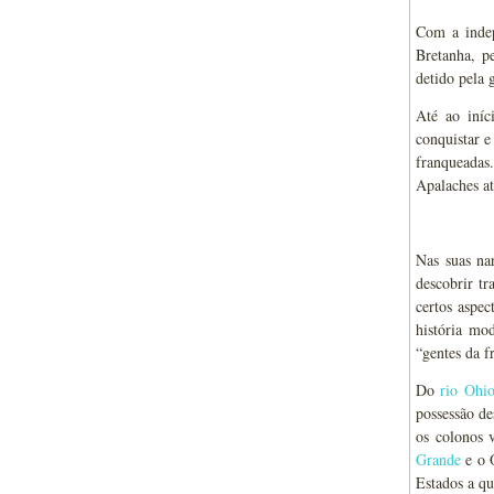
Com a indep
Bretanha, p
detido pela 
Até ao iníc
conquistar e
franqueadas.
Apalaches at
Nas suas na
descobrir tr
certos aspec
história mo
“gentes da f
Do
rio Ohi
possessão de
os colonos 
Grande
e o O
Estados a qu