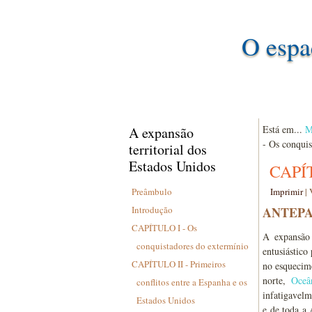
O espa
Está em...
M
A expansão
- Os conquis
territorial dos
Estados Unidos
CAPÍT
Preâmbulo
Imprimir
|
Introdução
ANTEPA
CAPÍTULO I - Os
A expansão 
conquistadores do extermínio
entusiástico
CAPÍTULO II - Primeiros
no esquecime
norte,
Oceâ
conflitos entre a Espanha e os
infatigavelm
Estados Unidos
e de toda a