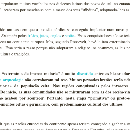
terpolaram muitos vocábulos nos dialectos latinos dos povos do sul, no enta
”, acabaram por mesclar-se com a massa dos seus “súbditos”, adoptando-lhes as le
vido um caso em que a invasão nórdica se conseguiu implantar num novo paí
a
Britannia
pelos
frísios
,
jutos
,
anglos
e
saxões
. Estes conquistadores não se te
ceu no continente europeu. Mas, segundo Roosevelt, havê-la-iam exterminado 
s. Essa seria a razão porque não adoptaram a religião, os costumes, as leis 
ultura e tradições.
o “extermínio da imensa maioria” é muito
discutida
entre os historiador
 a arqueologia
não corroboram tal tese. Muitos povoados bretões terão si
ioria» da população celta. Nas regiões conquistadas pelos invasore
 De início, as suas comunidades não se misturaram com as dos recém-vind
o acabou por acontecer. Portanto, nesta etapa “primitiva” ou proto-et
lementos celtas e germânicos, com predominância cultural dos últimos.
t que as nações europeias do continente apenas teriam começado a ganhar a su
mados povos latinos, com destaque para a França e a Espanha, só iniciaram a 