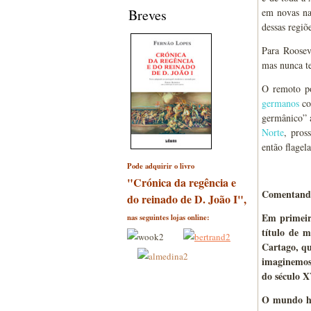
Breves
em novas naç
dessas regi
Para Roosev
mas nunca te
O remoto po
germanos
co
germânico” a
Norte
, pros
então flagel
Pode adquirir o livro
"Crónica da regência e
Comentando
do reinado de D. João I",
Em primeir
nas seguintes lojas online:
título de m
Cartago, q
imaginemo
do século X
O mundo hu