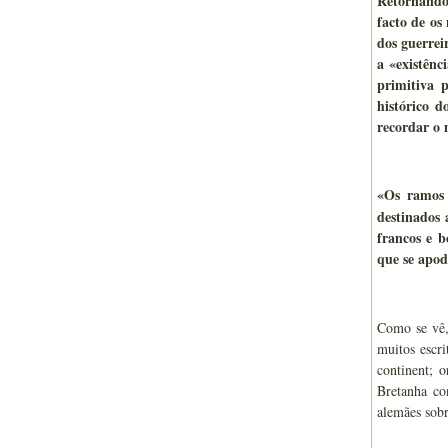
Retornando 
facto de os
dos guerrei
a «existênc
primitiva 
histórico d
recordar o 
«Os ramos 
destinados 
francos e b
que se apo
Como se vê,
muitos escr
continent; 
Bretanha co
alemães sobr