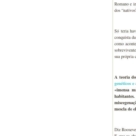
Romano e in
dos “nativos
Só teria ha
conquista d
como aconte
sobrevivente
sua própria c
A teoria d
genéticos e
«imensa ma
habitantes.
miscegenaçã
mescla de e
Diz Roosevel
E que os cha