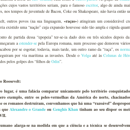
ões cujos vastos territórios seriam, para o famoso
escritor
, algo de ainda mai
ões, nos tempos de juventude de Bacon, Coke ou Shakespeare, não havia então
«raças»
elt, outros povos (na sua linguagem,
) atingiram um considerável cre
ria existido uma “nação” cuja expansão houvesse sido tão ampla e rápida quan
nto de partida dessa “epopeia” ter-se-ia dado dois ou três séculos depois d
meçaram a
estender-se
pela Europa romana, num processo que demorou vários s
cabou por se esgotar; todavia, mais tarde, um outro ramo da “raça”, os
norm
seguiram por via marítima as invasões. Desde o
Volga
até às
Colunas de Hér
ados pelos golpes dos “filhos de
Odin
”.
 Roosevelt:
o lugar, é uma falácia comparar unicamente pelo território conquistad
ero exemplo, entre os peles-vermelhas da América do norte, chacinados
ue os romanos destruíram, convenhamos que há uma “razoável” desproporç
s que
Alexandre o Grande
ou
Genghis Khan
tinham ao seu dispor os meios
VII.
mano alarga-se na medida em que a ciência e a técnica se desenvolvem,