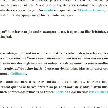
são de etnias e culturas. Mas o caso da Inglaterra seria distinto. A Inglater
ade de raça e civilização. No
século
em que reinou
Alfredo o Grande
, 
m distinta, de tipo quase exclusivamente nórdico.»
em” de celtas e anglo-saxões avançara tanto, à época, na ilha britânica, 
inental.
e se esforçou por restaurar o uso do latim na administração eclesiástica e 
a entre o reino de Wessex e os daneses continuou nos reinados dos seus su
o soberano dos ingleses, com os outros reis da
a renderem-lhe 
Britannia
s “fronteiras” do reino inglês já estavam delimitadas. Mas as invasões 
ormando
Guilherme
.
uve conflitos entre o rei e os barões e lutas dinásticas, tal como ho
 feudal quando os barões fizeram ao país o “favor” de se aniquilarem uns
contemporâneo dos reinados do francês
Louis XI
e dos ibéricos
reis católicos