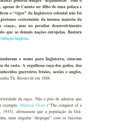
 racista) poderia sempre “argumentar” com o
 apesar de Canuto ser filho de uma polaca e
cou o “vigor” da Inglaterra colonial não foi
o pretenso «extermínio da imensa maioria da
na «raça», mas no peculiar desenvolvimento
edo que as demais nações europeias. Bastará
evolução inglesa
.
 mudaram o nome para Inglaterra, estavam
za da casta. A orgulhosa raça dos godos, dos
hecidos guerreiros frisões, saxões e anglos,
fendia Th. Roosevelt em 1888.
erioridade da raça». Não é pois de admirar que
or exemplo,
Madison Grant
(“The conquest of a
s, 1933), afirmassem que a população da Grã-
ha, num singular “despique” com os fascistas