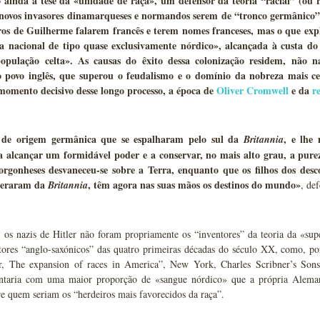
ainda à tese da «unidade de raça», um defensor da teoria “racial” (ou
 novos invasores dinamarqueses e normandos serem de “tronco germânico”,
ros de Guilherme falarem francês e terem nomes franceses, mas o que expli
ia nacional de tipo quase exclusivamente nórdico», alcançada à custa d
população celta». As causas do êxito dessa colonização residem, não 
o povo inglês, que superou o feudalismo e o domínio da nobreza mais c
momento decisivo desse longo processo, a época de
Oliver Cromwell
e da
r
de origem germânica que se espalharam pelo sul da
, e lhe
Britannia
a alcançar um formidável poder e a conservar, no mais alto grau, a pure
orgonheses desvaneceu-se sobre a Terra, enquanto que os filhos dos descon
deraram da
, têm agora nas suas mãos os destinos do mundo»
Britannia
, de
 os nazis de Hitler não foram propriamente os “inventores” da teoria da «sup
itores “anglo-saxónicos” das quatro primeiras décadas do século XX, como, p
or, The expansion of races in America”, New York, Charles Scribner’s Son
ntaria com uma maior proporção de «sangue nórdico» que a própria Aleman
e quem seriam os “herdeiros mais favorecidos da raça”.