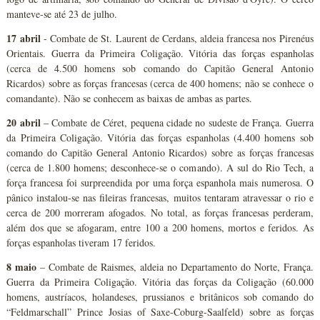
manteve-se até 23 de julho.
17 abril
- Combate de St. Laurent de Cerdans, aldeia francesa nos Pirenéus
Orientais. Guerra da Primeira Coligação. Vitória das forças espanholas
(cerca de 4.500 homens sob comando do Capitão General Antonio
Ricardos) sobre as forças francesas (cerca de 400 homens; não se conhece o
comandante). Não se conhecem as baixas de ambas as partes.
20 abril
– Combate de Céret, pequena cidade no sudeste de França. Guerra
da Primeira Coligação. Vitória das forças espanholas (4.400 homens sob
comando do Capitão General Antonio Ricardos) sobre as forças francesas
(cerca de 1.800 homens; desconhece-se o comando). A sul do Rio Tech, a
força francesa foi surpreendida por uma força espanhola mais numerosa. O
pânico instalou-se nas fileiras francesas, muitos tentaram atravessar o rio e
cerca de 200 morreram afogados. No total, as forças francesas perderam,
além dos que se afogaram, entre 100 a 200 homens, mortos e feridos. As
forças espanholas tiveram 17 feridos.
8 maio
– Combate de Raismes, aldeia no Departamento do Norte, França.
Guerra da Primeira Coligação. Vitória das forças da Coligação (60.000
homens, austríacos, holandeses, prussianos e britânicos sob comando do
“Feldmarschall” Prince Josias of Saxe-Coburg-Saalfeld) sobre as forças