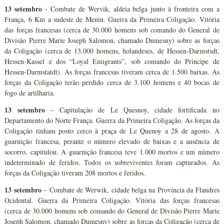
13 setembro
- Combate de Wervik, aldeia belga junto à fronteira com a
França, 6 Km a sudeste de Menin. Guerra da Primeira Coligação. Vitória
das forças francesas (cerca de 30.000 homens sob comando do General de
Divisão Pierre Marie Joseph Salomon, chamado Dumesny) sobre as forças
da Coligação (cerca de 13.000 homens, holandeses, de Hessen-Darmstsdt,
Hessen-Kassel e dos “Loyal Emigrants”, sob comando do Príncipe de
Hessen-Darmstatdt). As forças francesas tiveram cerca de 1.500 baixas. As
forças da Coligação terão perdido cerca de 3.100 homens e 40 bocas de
fogo de artilharia.
13 setembro
– Capitulação de Le Quesnoy, cidade fortificada no
Departamento do Norte França. Guerra da Primeira Coligação. As forças da
Coligação tinham posto cerco à praça de Le Quenoy a 28 de agosto. A
guarnição francesa, perante o número elevado de baixas e a ausência de
socorro, capitulou. A guarnição francesa teve 1.000 mortos e um número
indeterminado de feridos. Todos os sobreviventes foram capturados. As
forças da Coligação tiveram 208 mortos e feridos.
13 setembro
– Combate de Werwik, cidade belga na Província da Flandres
Ocidental. Guerra da Primeira Coligação. Vitória das forças francesas
(cerca de 30.000 homens sob comando do General de Divisão Pierre Marie
Joseph Salomon, chamado Dumesny) sobre as forças da Coligação (cerca de