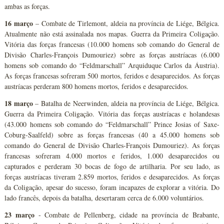
ambas as forças.
16 março
– Combate de Tirlemont, aldeia na província de Liége, Bélgica.
Atualmente não está assinalada nos mapas. Guerra da Primeira Coligação.
Vitória das forças francesas (10.000 homens sob comando do General de
Divisão Charles-François Dumouriez) sobre as forças austríacas (6.000
homens sob comando do “Feldmarschall” Arquiduque Carlos da Áustria).
As forças francesas sofreram 500 mortos, feridos e desaparecidos. As forças
austríacas perderam 800 homens mortos, feridos e desaparecidos.
18 março
– Batalha de Neerwinden, aldeia na província de Liége, Bélgica.
Guerra da Primeira Coligação. Vitória das forças austríacas e holandesas
(43.000 homens sob comando do “Feldmarschall” Prince Josias of Saxe-
Coburg-Saalfeld) sobre as forças francesas (40 a 45.000 homens sob
comando do General de Divisão Charles-François Dumouriez). As forças
francesas sofreram 4.000 mortos e feridos, 1.000 desaparecidos ou
capturados e perderam 30 bocas de fogo de artilharia. Por seu lado, as
forças austríacas tiveram 2.859 mortos, feridos e desaparecidos. As forças
da Coligação, apesar do sucesso, foram incapazes de explorar a vitória. Do
lado francês, depois da batalha, desertaram cerca de 6.000 voluntários.
23 março
- Combate de Pellenberg, cidade na província de Brabante,