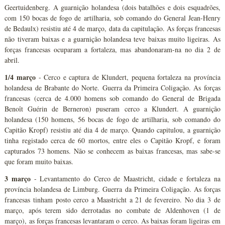
Geertuidenberg. A guarnição holandesa (dois batalhões e dois esquadrões,
com 150 bocas de fogo de artilharia, sob comando do General Jean-Henry
de Bedaulx) resistiu até 4 de março, data da capitulação. As forças francesas
não tiveram baixas e a guarnição holandesa teve baixas muito ligeiras. As
forças francesas ocuparam a fortaleza, mas abandonaram-na no dia 2 de
abril.
1/4 março
- Cerco e captura de Klundert, pequena fortaleza na província
holandesa de Brabante do Norte. Guerra da Primeira Coligação. As forças
francesas (cerca de 4.000 homens sob comando do General de Brigada
Benoît Guérin de Berneron) puseram cerco a Klundert. A guarnição
holandesa (150 homens, 56 bocas de fogo de artilharia, sob comando do
Capitão Kropf) resistiu até dia 4 de março. Quando capitulou, a guarnição
tinha registado cerca de 60 mortos, entre eles o Capitão Kropf, e foram
capturados 73 homens. Não se conhecem as baixas francesas, mas sabe-se
que foram muito baixas.
3 março
- Levantamento do Cerco de Maastricht, cidade e fortaleza na
província holandesa de Limburg. Guerra da Primeira Coligação. As forças
francesas tinham posto cerco a Maastricht a 21 de fevereiro. No dia 3 de
março, após terem sido derrotadas no combate de Aldenhoven (1 de
março), as forças francesas levantaram o cerco. As baixas foram ligeiras em