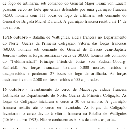
de fogo de artilharia, sob comando do General Major Franz von Lauer)
puseram cerco ao forte que estava defendido por uma guarnição francesa
(4.500 homens com 111 bocas de fogo de artilharia, sob comando do
General de Brigada Michel Durand). A guarnição francesa resistiu até 14 de
novembro.
15/16 outubro
- Batalha de Wattignies, aldeia francesa no Departamento
do Norte. Guerra da Primeira Coligação. Vitória das forças francesas
(60.000 homens sob comando do General de Divisão Jean-Baptiste
Jourdan) sobre as forças austríacas (cerca de 30.000 homens sob comando
do “Feldmarschall” Príncipe Friedrich Josias von Sachsen-Coburg-
Saalfeld). As forças francesas tiveram 5.000 mortos, feridos e
desaparecidos e perderam 27 bocas de fogo de artilharia. As forças
austríacas tiveram 2.500 mortos e feridos e 500 capturados.
16 outubro
- levantamento do cerco de Maubeuge, cidade francesa
fortificada no Departamento do Norte. Guerra da Primeira Coligação. As
forças da Coligação iniciaram o cerco a 30 de setembro. A guarnição
francesa resistiu até o cerco ser levantado. As forças da Coligação
levantaram o cerco devido à vitória francesa na Batalha de Wattignies
(15/16 outubro 1793). Não se conhecem as baixas de ambas as partes.