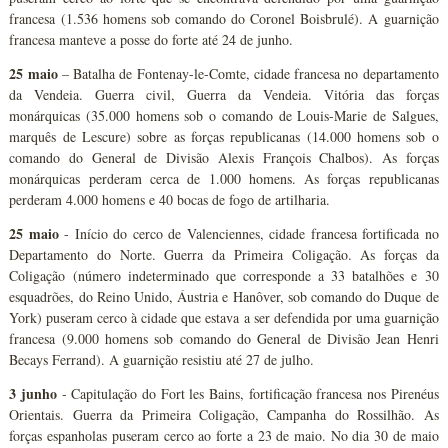
francesa (1.536 homens sob comando do Coronel Boisbrulé). A guarnição
francesa manteve a posse do forte até 24 de junho.
25 maio
– Batalha de Fontenay-le-Comte, cidade francesa no departamento
da Vendeia. Guerra civil, Guerra da Vendeia. Vitória das forças
monárquicas (35.000 homens sob o comando de Louis-Marie de Salgues,
marquês de Lescure) sobre as forças republicanas (14.000 homens sob o
comando do General de Divisão Alexis François Chalbos). As forças
monárquicas perderam cerca de 1.000 homens. As forças republicanas
perderam 4.000 homens e 40 bocas de fogo de artilharia.
25 maio
- Início do cerco de Valenciennes, cidade francesa fortificada no
Departamento do Norte. Guerra da Primeira Coligação. As forças da
Coligação (número indeterminado que corresponde a 33 batalhões e 30
esquadrões, do Reino Unido, Áustria e Hanôver, sob comando do Duque de
York) puseram cerco à cidade que estava a ser defendida por uma guarnição
francesa (9.000 homens sob comando do General de Divisão Jean Henri
Becays Ferrand). A guarnição resistiu até 27 de julho.
3 junho
- Capitulação do Fort les Bains, fortificação francesa nos Pirenéus
Orientais. Guerra da Primeira Coligação, Campanha do Rossilhão. As
forças espanholas puseram cerco ao forte a 23 de maio. No dia 30 de maio