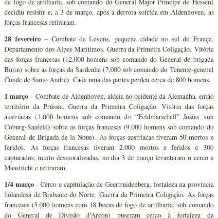
de fogo de artilharia, sob comando do General Major Príncipe de Hessen)
decidiu resistir e, a 3 de março, após a derrota sofrida em Aldenhoven, as
forças francesas retiraram.
28 fevereiro
– Combate de Levens, pequena cidade no sul de França,
Departamento dos Alpes Marítimos. Guerra da Primeira Coligação. Vitória
das forças francesas (12,000 homens sob comando do General de brigada
Biron) sobre as forças da Sardenha (7,000 sob comando do Tenente-general
Conde de Santo André). Cada uma das partes perdeu cerca de 800 homens.
1 março
– Combate de Aldenhoven, aldeia no ocidente da Alemanha, então
território da Prússia. Guerra da Primeira Coligação. Vitória das forças
austríacas (1.000 homens sob comando do “Feldmarschall” Josias von
Coburg-Saafeld) sobre as forças francesas (9.000 homens sob comando do
General de Brigada de la Noue). As forças austríacas tiveram 50 mortos e
feridos. As forças francesas tiveram 2.000 mortos e feridos e 300
capturados; muito desmoralizadas, no dia 3 de março levantaram o cerco a
Maastricht e retiraram.
1/4 março
- Cerco e capitulação de Geertruidenberg, fortaleza na província
holandesa de Brabante do Norte. Guerra da Primeira Coligação. As forças
francesas (5.000 homens com 18 bocas de fogo de artilharia, sob comando
do General de Divisão d'Arcon) puseram cerco à fortaleza de