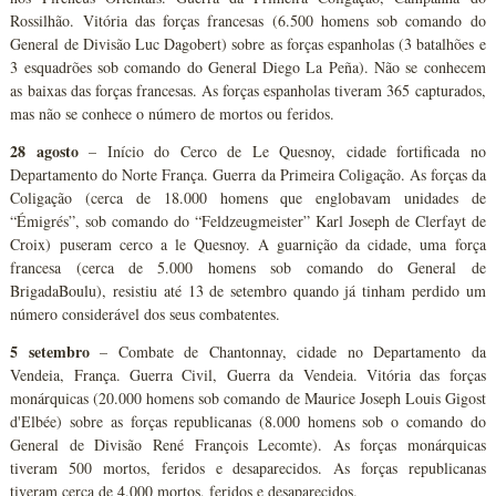
Rossilhão. Vitória das forças francesas (6.500 homens sob comando do
General de Divisão Luc Dagobert) sobre as forças espanholas (3 batalhões e
3 esquadrões sob comando do General Diego La Peña). Não se conhecem
as baixas das forças francesas. As forças espanholas tiveram 365 capturados,
mas não se conhece o número de mortos ou feridos.
28 agosto
– Início do Cerco de Le Quesnoy, cidade fortificada no
Departamento do Norte França. Guerra da Primeira Coligação. As forças da
Coligação (cerca de 18.000 homens que englobavam unidades de
“Émigrés”, sob comando do “Feldzeugmeister” Karl Joseph de Clerfayt de
Croix) puseram cerco a le Quesnoy. A guarnição da cidade, uma força
francesa (cerca de 5.000 homens sob comando do General de
BrigadaBoulu), resistiu até 13 de setembro quando já tinham perdido um
número considerável dos seus combatentes.
5 setembro
– Combate de Chantonnay, cidade no Departamento da
Vendeia, França. Guerra Civil, Guerra da Vendeia. Vitória das forças
monárquicas (20.000 homens sob comando de Maurice Joseph Louis Gigost
d'Elbée) sobre as forças republicanas (8.000 homens sob o comando do
General de Divisão René François Lecomte). As forças monárquicas
tiveram 500 mortos, feridos e desaparecidos. As forças republicanas
tiveram cerca de 4.000 mortos, feridos e desaparecidos.