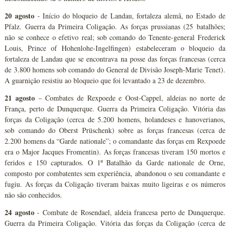
20 agosto
- Início do bloqueio de Landau, fortaleza alemã, no Estado de
Pfalz. Guerra da Primeira Coligação. As forças prussianas (25 batalhões;
não se conhece o efetivo real; sob comando do Tenente-general Frederick
Louis, Prince of Hohenlohe-Ingelfingen) estabeleceram o bloqueio da
fortaleza de Landau que se encontrava na posse das forças francesas (cerca
de 3.800 homens sob comando do General de Divisão Joseph-Marie Tenet).
A guarnição resistiu ao bloqueio que foi levantado a 23 de dezembro.
21 agosto
– Combates de Rexpoede e Oost-Cappel, aldeias no norte de
França, perto de Dunquerque. Guerra da Primeira Coligação. Vitória das
forças da Coligação (cerca de 5.200 homens, holandeses e hanoverianos,
sob comando do Oberst Prüschenk) sobre as forças francesas (cerca de
2.200 homens da “Garde nationale”; o comandante das forças em Rexpoede
era o Major Jacques Fromentin). As forças francesas tiveram 150 mortos e
feridos e 150 capturados. O 1º Batalhão da Garde nationale de Orne,
composto por combatentes sem experiência, abandonou o seu comandante e
fugiu. As forças da Coligação tiveram baixas muito ligeiras e os números
não são conhecidos.
24 agosto
- Combate de Rosendael, aldeia francesa perto de Dunquerque.
Guerra da Primeira Coligação. Vitória das forças da Coligação (cerca de