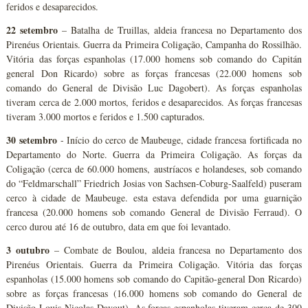
feridos e desaparecidos.
22 setembro
– Batalha de Truillas, aldeia francesa no Departamento dos
Pirenéus Orientais. Guerra da Primeira Coligação, Campanha do Rossilhão.
Vitória das forças espanholas (17.000 homens sob comando do Capitán
general Don Ricardo) sobre as forças francesas (22.000 homens sob
comando do General de Divisão Luc Dagobert). As forças espanholas
tiveram cerca de 2.000 mortos, feridos e desaparecidos. As forças francesas
tiveram 3.000 mortos e feridos e 1.500 capturados.
30 setembro
- Início do cerco de Maubeuge, cidade francesa fortificada no
Departamento do Norte. Guerra da Primeira Coligação. As forças da
Coligação (cerca de 60.000 homens, austríacos e holandeses, sob comando
do “Feldmarschall” Friedrich Josias von Sachsen-Coburg-Saalfeld) puseram
cerco à cidade de Maubeuge. esta estava defendida por uma guarnição
francesa (20.000 homens sob comando General de Divisão Ferraud). O
cerco durou até 16 de outubro, data em que foi levantado.
3 outubro
– Combate de Boulou, aldeia francesa no Departamento dos
Pirenéus Orientais. Guerra da Primeira Coligação. Vitória das forças
espanholas (15.000 homens sob comando do Capitão-general Don Ricardo)
sobre as forças francesas (16.000 homens sob comando do General de
Divisão Louis Nicolas Davout). As forças espanholas tiveram cerca de 300