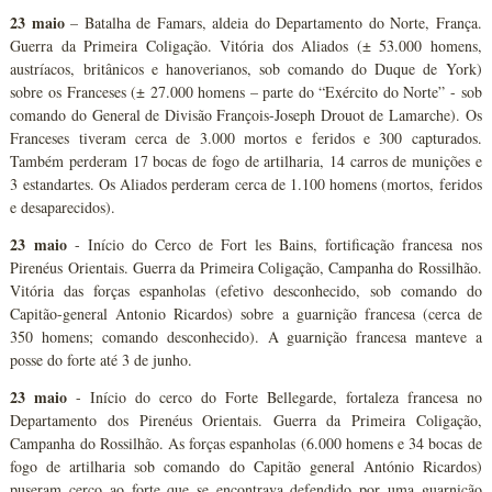
23 maio
– Batalha de Famars, aldeia do Departamento do Norte, França.
Guerra da Primeira Coligação. Vitória dos Aliados (± 53.000 homens,
austríacos, britânicos e hanoverianos, sob comando do Duque de York)
sobre os Franceses (± 27.000 homens – parte do “Exército do Norte” - sob
comando do General de Divisão François-Joseph Drouot de Lamarche). Os
Franceses tiveram cerca de 3.000 mortos e feridos e 300 capturados.
Também perderam 17 bocas de fogo de artilharia, 14 carros de munições e
3 estandartes. Os Aliados perderam cerca de 1.100 homens (mortos, feridos
e desaparecidos).
23 maio
- Início do Cerco de Fort les Bains, fortificação francesa nos
Pirenéus Orientais. Guerra da Primeira Coligação, Campanha do Rossilhão.
Vitória das forças espanholas (efetivo desconhecido, sob comando do
Capitão-general Antonio Ricardos) sobre a guarnição francesa (cerca de
350 homens; comando desconhecido). A guarnição francesa manteve a
posse do forte até 3 de junho.
23 maio
- Início do cerco do Forte Bellegarde, fortaleza francesa no
Departamento dos Pirenéus Orientais. Guerra da Primeira Coligação,
Campanha do Rossilhão. As forças espanholas (6.000 homens e 34 bocas de
fogo de artilharia sob comando do Capitão general António Ricardos)
puseram cerco ao forte que se encontrava defendido por uma guarnição