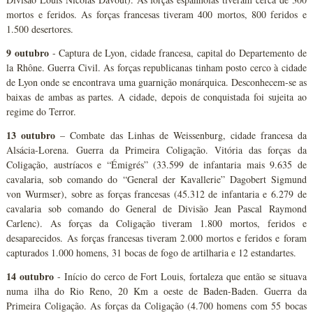
mortos e feridos. As forças francesas tiveram 400 mortos, 800 feridos e
1.500 desertores.
9 outubro
- Captura de Lyon, cidade francesa, capital do Departemento de
la Rhône. Guerra Civil. As forças republicanas tinham posto cerco à cidade
de Lyon onde se encontrava uma guarnição monárquica. Desconhecem-se as
baixas de ambas as partes. A cidade, depois de conquistada foi sujeita ao
regime do Terror.
13 outubro
– Combate das Linhas de Weissenburg, cidade francesa da
Alsácia-Lorena. Guerra da Primeira Coligação. Vitória das forças da
Coligação, austríacos e “Émigrés” (33.599 de infantaria mais 9.635 de
cavalaria, sob comando do “General der Kavallerie” Dagobert Sigmund
von Wurmser), sobre as forças francesas (45.312 de infantaria e 6.279 de
cavalaria sob comando do General de Divisão Jean Pascal Raymond
Carlenc). As forças da Coligação tiveram 1.800 mortos, feridos e
desaparecidos. As forças francesas tiveram 2.000 mortos e feridos e foram
capturados 1.000 homens, 31 bocas de fogo de artilharia e 12 estandartes.
14 outubro
- Início do cerco de Fort Louis, fortaleza que então se situava
numa ilha do Rio Reno, 20 Km a oeste de Baden-Baden. Guerra da
Primeira Coligação. As forças da Coligação (4.700 homens com 55 bocas