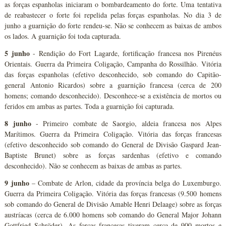
as forças espanholas iniciaram o bombardeamento do forte. Uma tentativa
de reabastecer o forte foi repelida pelas forças espanholas. No dia 3 de
junho a guarnição do forte rendeu-se. Não se conhecem as baixas de ambos
os lados. A guarnição foi toda capturada.
5 junho
- Rendição do Fort Lagarde, fortificação francesa nos Pirenéus
Orientais. Guerra da Primeira Coligação, Campanha do Rossilhão. Vitória
das forças espanholas (efetivo desconhecido, sob comando do Capitão-
general Antonio Ricardos) sobre a guarnição francesa (cerca de 200
homens; comando desconhecido). Desconhece-se a existência de mortos ou
feridos em ambas as partes. Toda a guarnição foi capturada.
8 junho
- Primeiro combate de Saorgio, aldeia francesa nos Alpes
Marítimos. Guerra da Primeira Coligação. Vitória das forças francesas
(efetivo desconhecido sob comando do General de Divisão Gaspard Jean-
Baptiste Brunet) sobre as forças sardenhas (efetivo e comando
desconhecido). Não se conhecem as baixas de ambas as partes.
9 junho
– Combate de Arlon, cidade da província belga do Luxemburgo.
Guerra da Primeira Coligação. Vitória das forças francesas (9.500 homens
sob comando do General de Divisão Amable Henri Delaage) sobre as forças
austríacas (cerca de 6.000 homens sob comando do General Major Johann
Gottfried Schröder). As forças francesas tiveram cerca de 900 mortos e