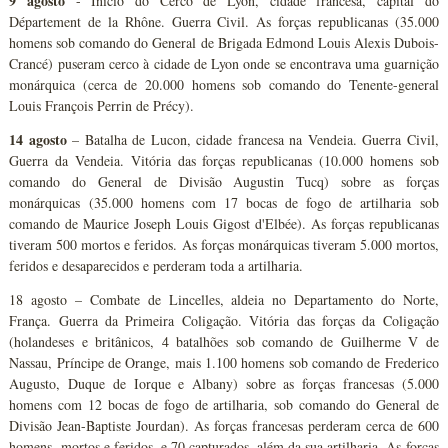
9 agosto
- Início do Cerco de Lyon, cidade francesa, capital do
Département de la Rhône. Guerra Civil. As forças republicanas (35.000
homens sob comando do General de Brigada Edmond Louis Alexis Dubois-
Crancé) puseram cerco à cidade de Lyon onde se encontrava uma guarnição
monárquica (cerca de 20.000 homens sob comando do Tenente-general
Louis François Perrin de Précy).
14 agosto
– Batalha de Lucon, cidade francesa na Vendeia. Guerra Civil,
Guerra da Vendeia. Vitória das forças republicanas (10.000 homens sob
comando do General de Divisão Augustin Tucq) sobre as forças
monárquicas (35.000 homens com 17 bocas de fogo de artilharia sob
comando de Maurice Joseph Louis Gigost d'Elbée). As forças republicanas
tiveram 500 mortos e feridos. As forças monárquicas tiveram 5.000 mortos,
feridos e desaparecidos e perderam toda a artilharia.
18 agosto – Combate de Lincelles, aldeia no Departamento do Norte,
França. Guerra da Primeira Coligação. Vitória das forças da Coligação
(holandeses e britânicos, 4 batalhões sob comando de Guilherme V de
Nassau, Príncipe de Orange, mais 1.100 homens sob comando de Frederico
Augusto, Duque de Iorque e Albany) sobre as forças francesas (5.000
homens com 12 bocas de fogo de artilharia, sob comando do General de
Divisão Jean-Baptiste Jourdan). As forças francesas perderam cerca de 600
homens, mortos e feridos, e 70 capturados, além da sua artilharia. As forças