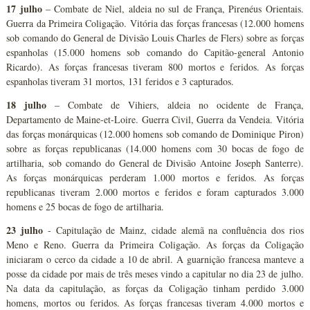
17 julho
– Combate de Niel, aldeia no sul de França, Pirenéus Orientais.
Guerra da Primeira Coligação. Vitória das forças francesas (12.000 homens
sob comando do General de Divisão Louis Charles de Flers) sobre as forças
espanholas (15.000 homens sob comando do Capitão-general Antonio
Ricardo). As forças francesas tiveram 800 mortos e feridos. As forças
espanholas tiveram 31 mortos, 131 feridos e 3 capturados.
18 julho
– Combate de Vihiers, aldeia no ocidente de França,
Departamento de Maine-et-Loire. Guerra Civil, Guerra da Vendeia. Vitória
das forças monárquicas (12.000 homens sob comando de Dominique Piron)
sobre as forças republicanas (14.000 homens com 30 bocas de fogo de
artilharia, sob comando do General de Divisão Antoine Joseph Santerre).
As forças monárquicas perderam 1.000 mortos e feridos. As forças
republicanas tiveram 2.000 mortos e feridos e foram capturados 3.000
homens e 25 bocas de fogo de artilharia.
23 julho
- Capitulação de Mainz, cidade alemã na confluência dos rios
Meno e Reno. Guerra da Primeira Coligação. As forças da Coligação
iniciaram o cerco da cidade a 10 de abril. A guarnição francesa manteve a
posse da cidade por mais de três meses vindo a capitular no dia 23 de julho.
Na data da capitulação, as forças da Coligação tinham perdido 3.000
homens, mortos ou feridos. As forças francesas tiveram 4.000 mortos e