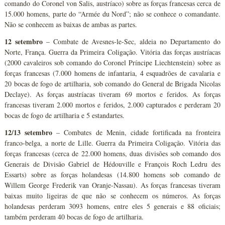
comando do Coronel von Salis, austríaco) sobre as forças francesas cerca de
15.000 homens, parte do “Armée du Nord”; não se conhece o comandante.
Não se conhecem as baixas de ambas as partes.
12 setembro
– Combate de Avesnes-le-Sec, aldeia no Departamento do
Norte, França. Guerra da Primeira Coligação. Vitória das forças austríacas
(2000 cavaleiros sob comando do Coronel Príncipe Liechtenstein) sobre as
forças francesas (7.000 homens de infantaria, 4 esquadrões de cavalaria e
20 bocas de fogo de artilharia, sob comando do General de Brigada Nicolas
Declaye). As forças austríacas tiveram 69 mortos e feridos. As forças
francesas tiveram 2.000 mortos e feridos, 2.000 capturados e perderam 20
bocas de fogo de artilharia e 5 estandartes.
12/13 setembro
– Combates de Menin, cidade fortificada na fronteira
franco-belga, a norte de Lille. Guerra da Primeira Coligação. Vitória das
forças francesas (cerca de 22.000 homens, duas divisões sob comando dos
Generais de Divisão Gabriel de Hédouville e François Roch Ledru des
Essarts) sobre as forças holandesas (14.800 homens sob comando de
Willem George Frederik van Oranje-Nassau). As forças francesas tiveram
baixas muito ligeiras de que não se conhecem os números. As forças
holandesas perderam 3093 homens, entre eles 5 generais e 88 oficiais;
também perderam 40 bocas de fogo de artilharia.