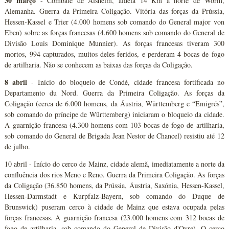
30 março
- Combate de Alsheim, aldeia 14 Km a norte de Worm,
Alemanha. Guerra da Primeira Coligação. Vitória das forças da Prússia,
Hessen-Kassel e Trier (4.000 homens sob comando do General major von
Eben) sobre as forças francesas (4.600 homens sob comando do General de
Divisão Louis Dominique Munnier). As forças francesas tiveram 300
mortos, 994 capturados, muitos deles feridos, e perderam 4 bocas de fogo
de artilharia. Não se conhecem as baixas das forças da Coligação.
8 abril
- Início do bloqueio de Condé, cidade francesa fortificada no
Departamento du Nord. Guerra da Primeira Coligação. As forças da
Coligação (cerca de 6.000 homens, da Áustria, Württemberg e “Emigrés”,
sob comando do príncipe de Württemberg) iniciaram o bloqueio da cidade.
A guarnição francesa (4.300 homens com 103 bocas de fogo de artilharia,
sob comando do General de Brigada Jean Nestor de Chancel) resistiu até 12
de julho.
10 abril - Início do cerco de Mainz, cidade alemã, imediatamente a norte da
confluência dos rios Meno e Reno. Guerra da Primeira Coligação. As forças
da Coligação (36.850 homens, da Prússia, Áustria, Saxónia, Hessen-Kassel,
Hessen-Darmstadt e Kurpfalz-Bayern, sob comando do Duque de
Brunswick) puseram cerco à cidade de Mainz que estava ocupada pelas
forças francesas. A guarnição francesa (23.000 homens com 312 bocas de
fogo de artilharia, sob comando do General de Divisão d'Oyre). O cerco