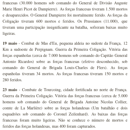
francesas (30.000 homens sob comando do General de Divisão Auguste
Marie Henri Picot de Dampierre). As forças francesas tiveram 1.500 mortos
e desaparecidos. O General Dampierre foi mortalmente ferido. As forças da
Coligação tiveram 600 mortos e feridos. Os Prussianos (11.000), que
tiveram uma participação insignificante na batalha, sofreram baixas muito
ligeiras.
19 maio
- Combat de Mas d'Eu, pequena aldeia no sudeste da França, 12
Km a sudoeste de Perpignam. Guerra da Primeira Coligação. Vitória das
forças espanholas (cerca de 7.000 homens sob comando do Capitão General
Antonio Ricardos) sobre as forças francesas (efetivo desconhecido, sob
comando do General de Brigada Louis-Charles de Flers). As forças
espanholas tiveram 34 mortos. As forças francesas tiveram 150 mortos e
280 feridos.
23 maio
- Combate de Tourcoing, cidade fortificada no norte de França.
Guerra da Primeira Coligação. Vitória das forças francesas (cerca de 5.000
homens sob comando do General de Brigada Antoine Nicolas Collier,
comte de La Marlière) sobre as forças holandesas (Um batalhão e dois
esquadrões sob comando do Coronel Zeilenhard). As baixas das forças
francesas foram muito ligeiras. Não se conhece o número de mortos e
feridos das forças holandesas, mas 400 foram capturados.