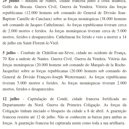
29 junho
– Batalha de Nantes, cidade francesa junto à costa atlântica,
Golfo da Biscaia. Guerra Civil, Guerra da Vendeia. Vitória das forças
republicanas (12.000 homens sob comando do General de Divisão Jean-
Baptiste Camille de Canclaux) sobre as forças monárquicas (38.000 homens
sob comando de Jacques Cathelineau). As forças republicanas tiveram cerca
de 2.000 mortos e feridos. As forças monárquicas tiveram cerca de 5.000
mortos, feridos e desaparecidos. Cathelineau foi ferido e veio a morrer a 14
de julho em Saint-Florent-le-Vieil.
5 julho
– Combate de Châtillon-sur-Sèvre, cidade no ocidente de França,
70 Km a sudeste de Nantes. Guerra Civil, Guerra da Vendeia. Vitória das
forças monárquicas (20.000 homens sob comando do Marquês de la Roche-
Jacquelin) sobre as forças republicanas (20.000 homens sob comando do
General de Divisão François-Joseph Westermann). As forças republicanas
tiveram 5.000 mortos e feridos. As forças monárquicas tiveram 2.000
mortos, feridos e desaparecidos.
12 julho
- Capitulação de Condé, cidade francesa fortificada no
Departamento du Nord. Guerra da Primeira Coligação. As forças da
Coligação tinham iniciado o bloqueio da cidade a 8 de abril. A guarnição
francesa resistiu até 12 de julho. Não se conhecem as baixas para ambas as
forças. A guarnição francesa foi capturada assim como toda a sua artilharia.