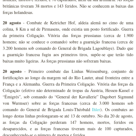
britânicas tiveram 38 mortos e 143 feridos. Não se conhecem as baixas das
forças holandesas.
20 agosto
- Combate de Ketricher Hof, aldeia alemã no cimo de uma
colina, 8 Km a sul de Pirmasens, onde existia um posto fortificado. Guerra
da primeira Coligação. Vitória das forças prussianas (cerca de 1.900
homens; não se conhece o comando) sobre a guarnição francesa (cerca de
3.200 homens sob comando do General de Brigada Lagoublaye). Dado que
a guarnição francesa fugiu aos primeiros tiros, supõe-se que terão tido
baixas muito ligeiras. As forças prussianas não sofreram baixas.
20 agosto
- Primeiro combate das Linhas Weissenburg, conjunto de
fortificações ao longo da margem sul do Rio Lauter, atual fronteira entre a
França e a Alemanha. Guerra da Primeira Coligação. Vitória das forças da
Coligação (efetivo não determinado de tropas da Áustria, Hessen-Kassel e
“Émigrés”, sob comando do “General der Kavallerie” Dagobert Sigmund
von Wurmser) sobre as forças francesas (cerca de 3.000 homens sob
comando do General de Brigada Louis-Théobald
Ihler
). Os combates ao
longo destas linhas prolongaram-se até 13 de outubro. No dia 20 de agosto,
as forças da Coligação perderam 147 homens, mortos, feridos ou
desaparecidos, e as forças francesas tiveram mais de 100 capturados,
desconhecendo-se o número de mortos e feridos.