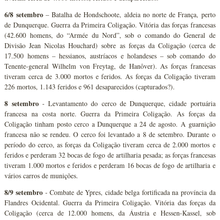
6/8 setembro
– Batalha de Hondschoote, aldeia no norte de França, perto
de Dunquerque. Guerra da Primeira Coligação. Vitória das forças francesas
(42.600 homens, do “Armée du Nord”, sob o comando do General de
Divisão Jean Nicolas Houchard) sobre as forças da Coligação (cerca de
17.500 homens – hessianos, austríacos e holandeses – sob comando do
Tenente-general Wilhelm von Freytag, de Hanôver). As forças francesas
tiveram cerca de 3.000 mortos e feridos. As forças da Coligação tiveram
226 mortos, 1.143 feridos e 961 desaparecidos (capturados?).
8 setembro
- Levantamento do cerco de Dunquerque, cidade portuária
francesa na costa norte. Guerra da Primeira Coligação. As forças da
Coligação tinham posto cerco a Dunquerque a 24 de agosto. A guarnição
francesa não se rendeu. O cerco foi levantado a 8 de setembro. Durante o
período do cerco, as forças da Coligação tiveram cerca de 2.000 mortos e
feridos e perderam 32 bocas de fogo de artilharia pesada; as forças francesas
tiveram 1.000 mortos e feridos e perderam 16 bocas de fogo de artilharia e
vários carros de munições.
8/9 setembro
- Combate de Ypres, cidade belga fortificada na província da
Flandres Ocidental. Guerra da Primeira Coligação. Vitória das forças da
Coligação (cerca de 12.000 homens, da Áustria e Hessen-Kassel, sob