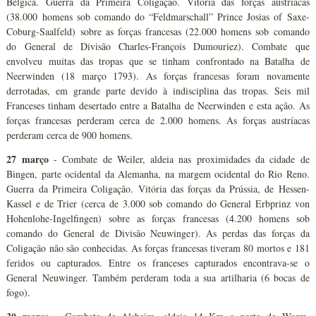
Bélgica. Guerra da Primeira Coligação. Vitória das forças austríacas
(38.000 homens sob comando do “Feldmarschall” Prince Josias of Saxe-
Coburg-Saalfeld) sobre as forças francesas (22.000 homens sob comando
do General de Divisão Charles-François Dumouriez). Combate que
envolveu muitas das tropas que se tinham confrontado na Batalha de
Neerwinden (18 março 1793). As forças francesas foram novamente
derrotadas, em grande parte devido à indisciplina das tropas. Seis mil
Franceses tinham desertado entre a Batalha de Neerwinden e esta ação. As
forças francesas perderam cerca de 2.000 homens. As forças austríacas
perderam cerca de 900 homens.
27 março
- Combate de Weiler, aldeia nas proximidades da cidade de
Bingen, parte ocidental da Alemanha, na margem ocidental do Rio Reno.
Guerra da Primeira Coligação. Vitória das forças da Prússia, de Hessen-
Kassel e de Trier (cerca de 3.000 sob comando do General Erbprinz von
Hohenlohe-Ingelfingen) sobre as forças francesas (4.200 homens sob
comando do General de Divisão Neuwinger). As perdas das forças da
Coligação não são conhecidas. As forças francesas tiveram 80 mortos e 181
feridos ou capturados. Entre os franceses capturados encontrava-se o
General Neuwinger. Também perderam toda a sua artilharia (6 bocas de
fogo).