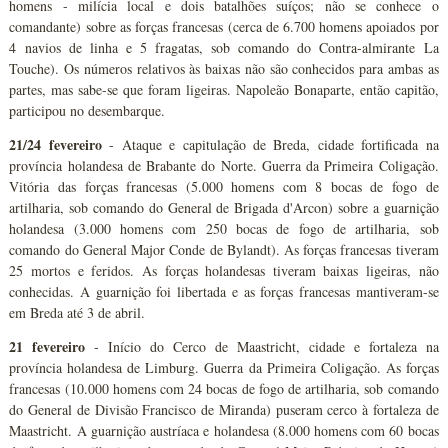
homens - milícia local e dois batalhões suíços; não se conhece o
comandante) sobre as forças francesas (cerca de 6.700 homens apoiados por
4 navios de linha e 5 fragatas, sob comando do Contra-almirante La
Touche). Os números relativos às baixas não são conhecidos para ambas as
partes, mas sabe-se que foram ligeiras. Napoleão Bonaparte, então capitão,
participou no desembarque.
21/24 fevereiro
- Ataque e capitulação de Breda, cidade fortificada na
província holandesa de Brabante do Norte. Guerra da Primeira Coligação.
Vitória das forças francesas (5.000 homens com 8 bocas de fogo de
artilharia, sob comando do General de Brigada d'Arcon) sobre a guarnição
holandesa (3.000 homens com 250 bocas de fogo de artilharia, sob
comando do General Major Conde de Bylandt). As forças francesas tiveram
25 mortos e feridos. As forças holandesas tiveram baixas ligeiras, não
conhecidas. A guarnição foi libertada e as forças francesas mantiveram-se
em Breda até 3 de abril.
21 fevereiro
- Início do Cerco de Maastricht, cidade e fortaleza na
província holandesa de Limburg. Guerra da Primeira Coligação. As forças
francesas (10.000 homens com 24 bocas de fogo de artilharia, sob comando
do General de Divisão Francisco de Miranda) puseram cerco à fortaleza de
Maastricht. A guarnição austríaca e holandesa (8.000 homens com 60 bocas