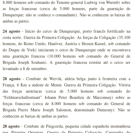
8.000 homens sob comando do Tenente-general Ludwig von Wurmb) sobre
as forças francesas (cerca de 5.000 homens, parte da guarnição de
Dunquerque; não se conhece o comandante). Não se conhecem as baixas de
ambas as partes.
24 agosto
- Início do cerco de Dunquerque, porto francês fortificado na
costa norte. Guerra da Primeira Coligação. As forças da Coligação (35.100
homens, do Reino Unido, Hanôver, Áustria e Hessen-Kassel, sob comando
do Duque de York) iniciaram o cerco de Dunquerque onde se encontrava
uma guarnição francesa (10.000 homens sob comando do General de
Brigada Joseph Souham). A guarnição francesa resistiu até o cerco ser
levantado a 8 de setembro.
28 agosto
- Combate de Wervik, aldeia belga junto à fronteira com a
França, 6 Km a sudeste de Menin. Guerra da Primeira Coligação. Vitória
das forças austríacas (cerca de 5.000 homens sob comando do
“Feldmarschalleutnant” Johann Peter Beaulieu de Marconnay) sobre as
forças francesas (cerca de 8.000 homens sob comando do General de
Brigada Pierre Marie Joseph Salomon, denominado Dumesny). Não se
conhecem as baixas de ambas as partes.
28 agosto
- Combate de Puigcerda, pequena cidade espanhola montanhosa
nos Pirenéus Orientais. Guerra da Primeira Coligação, Campanha do