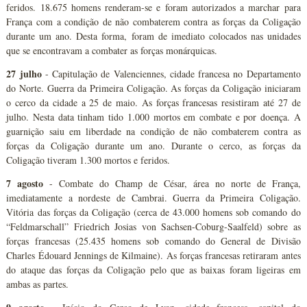
feridos. 18.675 homens renderam-se e foram autorizados a marchar para
França com a condição de não combaterem contra as forças da Coligação
durante um ano. Desta forma, foram de imediato colocados nas unidades
que se encontravam a combater as forças monárquicas.
27 julho
- Capitulação de Valenciennes, cidade francesa no Departamento
do Norte. Guerra da Primeira Coligação. As forças da Coligação iniciaram
o cerco da cidade a 25 de maio. As forças francesas resistiram até 27 de
julho. Nesta data tinham tido 1.000 mortos em combate e por doença. A
guarnição saiu em liberdade na condição de não combaterem contra as
forças da Coligação durante um ano. Durante o cerco, as forças da
Coligação tiveram 1.300 mortos e feridos.
7 agosto
- Combate do Champ de César, área no norte de França,
imediatamente a nordeste de Cambrai. Guerra da Primeira Coligação.
Vitória das forças da Coligação (cerca de 43.000 homens sob comando do
“Feldmarschall” Friedrich Josias von Sachsen-Coburg-Saalfeld) sobre as
forças francesas (25.435 homens sob comando do General de Divisão
Charles Édouard Jennings de Kilmaine). As forças francesas retiraram antes
do ataque das forças da Coligação pelo que as baixas foram ligeiras em
ambas as partes.