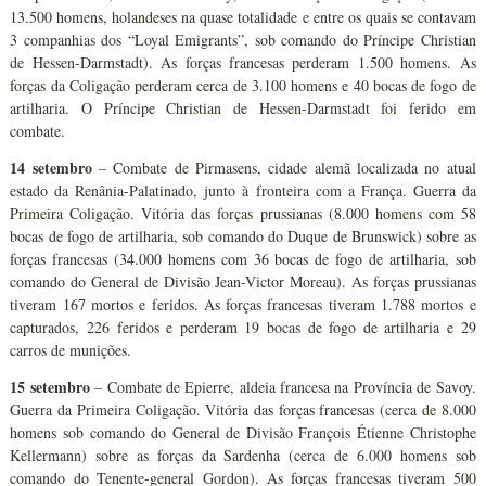
13.500 homens, holandeses na quase totalidade e entre os quais se contavam
3 companhias dos “Loyal Emigrants”, sob comando do Príncipe Christian
de Hessen-Darmstadt). As forças francesas perderam 1.500 homens. As
forças da Coligação perderam cerca de 3.100 homens e 40 bocas de fogo de
artilharia. O Príncipe Christian de Hessen-Darmstadt foi ferido em
combate.
14 setembro
– Combate de Pirmasens, cidade alemã localizada no atual
estado da Renânia-Palatinado, junto à fronteira com a França. Guerra da
Primeira Coligação. Vitória das forças prussianas (8.000 homens com 58
bocas de fogo de artilharia, sob comando do Duque de Brunswick) sobre as
forças francesas (34.000 homens com 36 bocas de fogo de artilharia, sob
comando do General de Divisão Jean-Victor Moreau). As forças prussianas
tiveram 167 mortos e feridos. As forças francesas tiveram 1.788 mortos e
capturados, 226 feridos e perderam 19 bocas de fogo de artilharia e 29
carros de munições.
15 setembro
– Combate de Epierre, aldeia francesa na Província de Savoy.
Guerra da Primeira Coligação. Vitória das forças francesas (cerca de 8.000
homens sob comando do General de Divisão François Étienne Christophe
Kellermann) sobre as forças da Sardenha (cerca de 6.000 homens sob
comando do Tenente-general Gordon). As forças francesas tiveram 500