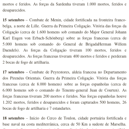
mortos e feridos. As forças da Sardenha tiveram 1.000 mortos, feridos e
desaparecidos.
15 setembro
– Combate de Menin, cidade fortificada na fronteira franco-
belga, a norte de Lille. Guerra da Primeira Coligação. Vitória das forças da
Coligação (cerca de 1.600 homens sob comando do Major General Johann
Karl Eugen von Erbach-Schönberg) sobre as forças francesas (cerca de
5.000 homens sob comando do General de BrigadaHerman Willem
Daendels). As forças da Coligação tiveram 100 mortos, feridos e
desaparecidos. As forças francesas tiveram 400 mortos e feridos e perderam
2 bocas de fogo de artilharia.
17 setembro
– Combate de Peyrestores, aldeia francesa no Departamento
dos Pirenéus Orientais. Guerra da Primeira Coligação. Vitória das forças
francesas (cerca de 8.000 homens) sobre as forças espanholas (cerca de
6.000 homens sob o comando do Tenente-general Juan de Courten). As
forças francesas tiveram 200 mortos e feridos. Nas forças espanholas houve
1.202 mortos, feridos e desaparecidos e foram capturados 500 homens, 26
bocas de fogo de artilharia e 7 estandartes.
18 setembro
– Início do Cerco de Toulon, cidade portuária fortificada e
base naval na costa mediterrânica, cerca de 50 Km a sudeste de Marselha.