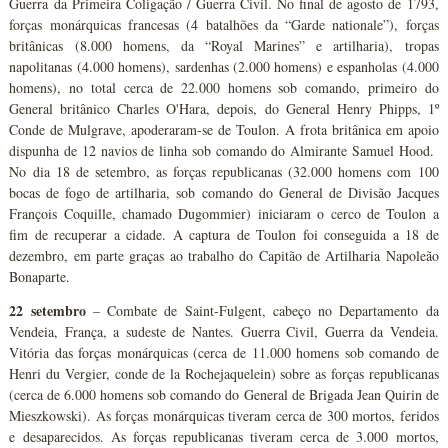
Guerra da Primeira Coligação / Guerra Civil. No final de agosto de 1793,
forças monárquicas francesas (4 batalhões da “Garde nationale”), forças
britânicas (8.000 homens, da “Royal Marines” e artilharia), tropas
napolitanas (4.000 homens), sardenhas (2.000 homens) e espanholas (4.000
homens), no total cerca de 22.000 homens sob comando, primeiro do
General britânico Charles O'Hara, depois, do General Henry Phipps, 1º
Conde de Mulgrave, apoderaram-se de Toulon. A frota britânica em apoio
dispunha de 12 navios de linha sob comando do Almirante Samuel Hood.
No dia 18 de setembro, as forças republicanas (32.000 homens com 100
bocas de fogo de artilharia, sob comando do General de Divisão Jacques
François Coquille, chamado Dugommier) iniciaram o cerco de Toulon a
fim de recuperar a cidade. A captura de Toulon foi conseguida a 18 de
dezembro, em parte graças ao trabalho do Capitão de Artilharia Napoleão
Bonaparte.
22 setembro
– Combate de Saint-Fulgent, cabeço no Departamento da
Vendeia, França, a sudeste de Nantes. Guerra Civil, Guerra da Vendeia.
Vitória das forças monárquicas (cerca de 11.000 homens sob comando de
Henri du Vergier, conde de la Rochejaquelein) sobre as forças republicanas
(cerca de 6.000 homens sob comando do General de Brigada Jean Quirin de
Mieszkowski). As forças monárquicas tiveram cerca de 300 mortos, feridos
e desaparecidos. As forças republicanas tiveram cerca de 3.000 mortos,