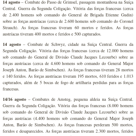
14 agosto
– Combate do Passo de Grimsel, passagem montanhosa na Suíça
Central. Guerra da Segunda Coligação. Vitória das forças francesas (cerca
de 2.400 homens sob comando do General de Brigada Etienne Gudin)
sobre as forças austríacas (cerca de 2.600 homens sob comando do Coronel
Strauch). As forças francesas tiveram 60 mortos e feridos. As forças
austríacas tiveram 400 mortos e feridos e 500 capturados.
14 agosto
– Combate de Schwyz, cidade na Suíça Central. Guerra da
Segunda Coligação. Vitória das forças francesas (cerca de 12.000 homens
sob comando do General de Divisão Claude Jacques Lecourbe) sobre as
forças austríacas (cerca de 4.600 homens sob comando do General Major
Joseph Anton, Barão de Simbschen). As forças francesas tiveram 28 mortos
e 140 feridos. As forças austríacas tiveram 195 mortos, 610 feridos e 1.013
capturados, além de 5 bocas de fogo de artilharia perdidas para as forças
francesas.
14/16 agosto
– Combates de Amsteg, pequena aldeia na Suíça Central.
Guerra da Segunda Coligação. Vitória das forças francesas (8.000 homens
sob comando do General de Divisão Claude Jacques Lecourbe) sobre as
forças austríacas (4.400 homens sob comando do General Major Joseph
Anton, Barão de Simbschen). As forças francesas perderam 500 mortos,
feridos e desaparecidos. As forças austríacas tiveram 2.300 mortos, feridos