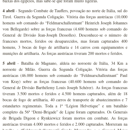
baixas dos egípcios, mas sabe-se que foram muito ligeiras.
4 abril
- Segundo Combate de Tauffers, povoação no norte de Itália, sul do
Tirol. Guerra da Segunda Coligação. Vitória das forças austríacas (10.000
homens sob comando do “Feldmarschalleutnant” Heinrich Joseph Johannes
von Bellegarde) sobre as forças francesas (4.600 homens sob comando do
General de Divisão Jean-Joseph Dessolles). Desconhece-se o número de
franceses mortos, feridos ou desaparecidos, mas foram capturados 400
homens, 3 bocas de fogo de artilharia e 14 carros com equipamentos e
munições de artilharia. As forças austríacas tiveram 200 mortos e feridos.
5 abril
- Batalha de Magnano, aldeia no noroeste de Itália, 34 Km a
noroeste de Milão. Guerra da Segunda Coligação. Vitória das forças
austríacas (46.000 homens sob comando do “Feldmarschalleutnant” Paul
von Kray) sobre as forças francesas (40.600 homens sob comando do
General de Divisão Barthélemy Louis Joseph Schérer). As forças francesas
tiveram 3.500 mortos e feridos e 4.500 homens capturados, além de 18
bocas de fogo de artilharia, 40 carros de transporte de abastecimentos e 7
estandartes regimentais. Toda a 1ª “Légion Helvetique” e um batalhão
completo da 56ª “Demi-Brigade” de Ligne foram capturados. Os Generais
de Brigada Digeon e Rynkiewicz foram mortos em combate. As forças
austríacas tiveram 4.000 mortos e feridos e 2.000 capturados. Morreram na