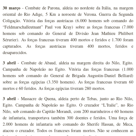
30 março
- Combate de Parona, aldeia no nordeste da Itália, na margem
oriental do Rio Adige, 5 Km a noroeste de Verona. Guerra da Segunda
Coligação. Vitória das forças austríacas (6.000 homens sob comando do
“Feldmarschalleutnant” Paul von Kray) sobre as forças francesas (7.000
homens sob comando do General de Divisão Jean Mathieu Philibert
Sérurier). As forças francesas tiveram 400 mortos e feridos e 1.700 foram
capturados. As forças austríacas tiveram 400 mortos, feridos e
desaparecidos.
3 abril
- Combate de Abaud, aldeia na margem direita do Nilo, Egito.
Campanha de Napoleão no Egito. Vitória das forças francesas (1.000
homens sob comando do General de Brigada Augustin-Daniel Belliard)
sobre as forças egípcias (3.350 homens). As forças francesas tiveram 60
mortos e 60 feridos. As forças egípcias tiveram 280 mortos.
3 abril
- Massacre de Quena, aldeia perto de Tebas, junto ao Rio Nilo,
Egito. Campanha de Napoleão no Egito. O cruzador “L'Italie”, no Rio
Nilo, sob comando do Capitão Morandi, com 200 marinheiros e 60 homens
de infantaria, transportava também 300 doentes e feridos. Uma força de
2.000 homens de infantaria sob comando do Sherife Hassan, de Meca,
atacou o cruzador. Todos os franceses foram mortos. Não se conhecem as