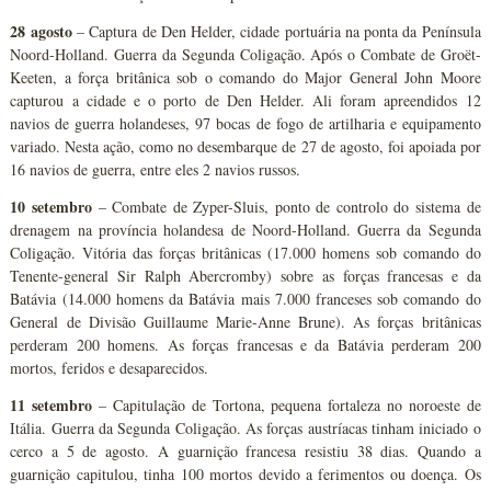
28 agosto
– Captura de Den Helder, cidade portuária na ponta da Península
Noord-Holland. Guerra da Segunda Coligação. Após o Combate de Groët-
Keeten, a força britânica sob o comando do Major General John Moore
capturou a cidade e o porto de Den Helder. Ali foram apreendidos 12
navios de guerra holandeses, 97 bocas de fogo de artilharia e equipamento
variado. Nesta ação, como no desembarque de 27 de agosto, foi apoiada por
16 navios de guerra, entre eles 2 navios russos.
10 setembro
– Combate de Zyper-Sluis, ponto de controlo do sistema de
drenagem na província holandesa de Noord-Holland. Guerra da Segunda
Coligação. Vitória das forças britânicas (17.000 homens sob comando do
Tenente-general Sir Ralph Abercromby) sobre as forças francesas e da
Batávia (14.000 homens da Batávia mais 7.000 franceses sob comando do
General de Divisão Guillaume Marie-Anne Brune). As forças britânicas
perderam 200 homens. As forças francesas e da Batávia perderam 200
mortos, feridos e desaparecidos.
11 setembro
– Capitulação de Tortona, pequena fortaleza no noroeste de
Itália. Guerra da Segunda Coligação. As forças austríacas tinham iniciado o
cerco a 5 de agosto. A guarnição francesa resistiu 38 dias. Quando a
guarnição capitulou, tinha 100 mortos devido a ferimentos ou doença. Os