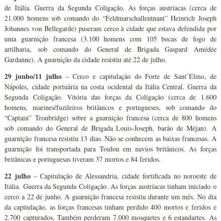
de Itália. Guerra da Segunda Coligação. As forças austríacas (cerca de
21.000 homens sob comando do “Feldmarschalleutnant” Heinrich Joseph
Johannes von Bellegarde) puseram cerco à cidade que estava defendida por
uma guarnição francesa (3.100 homens com 105 bocas de fogo de
artilharia, sob comando do General de Brigada Gaspard Amédée
Gardanne). A guarnição da cidade resistiu até 22 de julho.
29 junho/11 julho
– Cerco e capitulação do Forte de Sant’Elmo, de
Nápoles, cidade portuária na costa ocidental da Itália Central. Guerra da
Segunda Coligação. Vitória das forças da Coligação (cerca de 1.600
homens, marines/fuzileiros britânicos e portugueses, sob comando do
“Captain” Troubridge) sobre a guarnição francesa (cerca de 800 homens
sob comando do General de Brigada Louis-Joseph, barão de Méjan). A
guarnição francesa resistiu 13 dias. Não se conhecem as baixas francesas. A
guarnição foi transportada para Toulon em navios britânicos. As forças
britânicas e portuguesas tiveram 37 mortos e 84 feridos.
22 julho
– Capitulação de Alessandria, cidade fortificada no noroeste de
Itália. Guerra da Segunda Coligação. As forças austríacas tinham iniciado o
cerco a 22 de junho. A guarnição francesa resistiu durante um mês. No dia
da capitulação, as forças francesas tinham perdido 400 mortos e feridos e
2.700 capturados. Também perderam 7.000 mosquetes e 6 estandartes. As