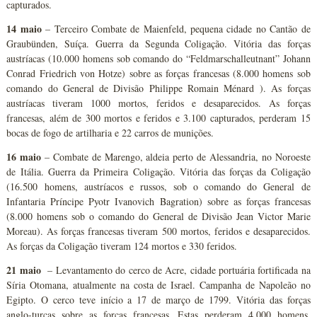
capturados.
14 maio
– Terceiro Combate de Maienfeld, pequena cidade no Cantão de
Graubünden, Suíça. Guerra da Segunda Coligação. Vitória das forças
austríacas (10.000 homens sob comando do “Feldmarschalleutnant” Johann
Conrad Friedrich von Hotze) sobre as forças francesas (8.000 homens sob
comando do General de Divisão Philippe Romain Ménard ). As forças
austríacas tiveram 1000 mortos, feridos e desaparecidos. As forças
francesas, além de 300 mortos e feridos e 3.100 capturados, perderam 15
bocas de fogo de artilharia e 22 carros de munições.
16 maio
– Combate de Marengo, aldeia perto de Alessandria, no Noroeste
de Itália. Guerra da Primeira Coligação. Vitória das forças da Coligação
(16.500 homens, austríacos e russos, sob o comando do General de
Infantaria Príncipe Pyotr Ivanovich Bagration) sobre as forças francesas
(8.000 homens sob o comando do General de Divisão Jean Victor Marie
Moreau). As forças francesas tiveram 500 mortos, feridos e desaparecidos.
As forças da Coligação tiveram 124 mortos e 330 feridos.
21 maio
– Levantamento do cerco de Acre, cidade portuária fortificada na
Síria Otomana, atualmente na costa de Israel. Campanha de Napoleão no
Egipto. O cerco teve início a 17 de março de 1799. Vitória das forças
anglo-turcas sobre as forças francesas. Estas perderam 4.000 homens,