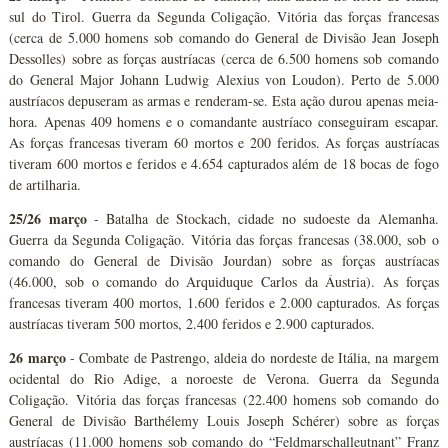
sul do Tirol. Guerra da Segunda Coligação. Vitória das forças francesas
(cerca de 5.000 homens sob comando do General de Divisão Jean Joseph
Dessolles) sobre as forças austríacas (cerca de 6.500 homens sob comando
do General Major Johann Ludwig Alexius von Loudon). Perto de 5.000
austríacos depuseram as armas e renderam-se. Esta ação durou apenas meia-
hora. Apenas 409 homens e o comandante austríaco conseguiram escapar.
As forças francesas tiveram 60 mortos e 200 feridos. As forças austríacas
tiveram 600 mortos e feridos e 4.654 capturados além de 18 bocas de fogo
de artilharia.
25/26 março
- Batalha de Stockach, cidade no sudoeste da Alemanha.
Guerra da Segunda Coligação. Vitória das forças francesas (38.000, sob o
comando do General de Divisão Jourdan) sobre as forças austríacas
(46.000, sob o comando do Arquiduque Carlos da Áustria). As forças
francesas tiveram 400 mortos, 1.600 feridos e 2.000 capturados. As forças
austríacas tiveram 500 mortos, 2.400 feridos e 2.900 capturados.
26 março
- Combate de Pastrengo, aldeia do nordeste de Itália, na margem
ocidental do Rio Adige, a noroeste de Verona. Guerra da Segunda
Coligação. Vitória das forças francesas (22.400 homens sob comando do
General de Divisão Barthélemy Louis Joseph Schérer) sobre as forças
austríacas (11.000 homens sob comando do “Feldmarschalleutnant” Franz