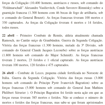
forças da Coligação (10.400 homens, austríacos e russos, sob comando do
“Feldmarschall” Alexandre Vasilievitch, Conde Suvorov-Rimnisky) sobre a
guarnição francesa (1.300 homens com 46 bocas de fogo de artilharia, sob
o comando do General Bouzet). As forças francesas tiveram 100 mortos e
330 capturados. As forças da Coligação tiveram 4 mortos e 14 feridos,
todos russos.
22 abril
– Primeiro Combate de Remüs, aldeia atualmente chamada
Ramosch, no Cantão suíço de Graubünden. Guerra da Segunda Coligação.
Vitória das forças francesas (1.300 homens, metade da 3ª Divisão, sob
comando do General Claude Jacques Lecourbe) sobre as forças austríacas
(1.800 homens sob comando do Major Schmidt). As forças francesas
tiveram 2 mortos, 23 feridos e 1 oficial capturado. As forças austríacas
tiveram 100 mortos, 120 feridos e 475 capturados.
26 abril
– Combate de Lecco, pequena cidade fortificada no Noroeste de
Itália. Guerra da Segunda Coligação. Vitória das forças russas (3.000
homens sob comando do Príncipe Pyotr Ivanovich Bagration) sobre as
forças francesas (5.000 homens sob comando do General Jean Mathieu
Philibert Sérurier ). O Príncipe Bagration foi ferido nesta ação em que as
forças russas tiveram 385 mortos e feridos. Não se conhece o número de
mortos e feridos das forças francesas, mas sabe-se que foram aprisionados