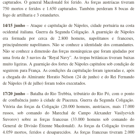
capturados. O general Macdonald foi ferido. As forças austríacas tiveram
750 mortos e feridos e 1.650 capturados. Também perderam 8 bocas de
fogo de artilharia e 3 estandartes.
14/15 junho
– Ataque e capitulação de Nápoles, cidade portuária na costa
ocidental italiana. Guerra da Segunda Coligação. A guarnição de Nápoles
era formada por cerca de 2.800 homens, napolitanos e franceses,
principalmente napolitanos. Não se conhece a identidade dos comandantes.
Não se conhece a dimensão das forças monárquicas que foram ajudadas por
uma frota de 3 navios da “Royal Navy”. As tropas britânicas tiveram baixas
muito ligeiras. A guarnição dos fortes de Nápoles capitulou sob condição de
seguirem para França. As condições da capitulação foram ignoradas e, após
a chegada do Almirante Horatio Nelson (24 de junho) e do Rei Fernando
de Nápoles (8 de julho) foram todos executados.
17/20 junho
– Batalha do Rio Trebbia, tributário do Rio Pó, com o ponto
de confluência junto à cidade de Piacenza. Guerra da Segunda Coligação.
Vitória das forças da Coligação (20.000 homens, austríacos, mais 17.000
russos, sob comando do Marechal de Campo Alexander Vasilyevich
Suvorov) sobre as forças francesas (33.000 homens sob comando do
General de Divisão Étienne Macdonald). As forças da Coligação tiveram
4.059 mortos, feridos e desaparecidos. As forças francesas tiveram 2.000