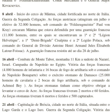
batalha o “Feldmarschalleutnant” Conde Mercandin e o General Major
Kovacsevics.
8 abril
- Início do cerco de Mântua, cidade fortificada no norte de Itália.
Guerra da Segunda Coligação. As forças austríacas (atingiram em julho o
efetivo de 32.000 homens, sob comando do “Feldzeugmeister” Paul von
Kray) cercaram Mântua que estava defendida por uma guarnição francesa
(11.000 homens, entre os quais se encontravam as 1ª e 2ª “Légion
Helvetique”, a 1ª “Demi-Brigade” Cisalpina e a 2ª Legião Polaca, sob
comando do General de Divisão Antoine Henri Armand Jules Élisabeth
Latour-Foissac). A guarnição francesa resistiu até ao dia 28 de julho.
16 abril
– Combate de Monte Tabor, montanha 11 Km a sudeste de Nazaré,
Israel. Campanha de Napoleão no Egipto. Vitória das forças francesas
(4.000 homens de infantaria e 16 bocas de fogo de artilharia sob o comando
de Napoleão Bonaparte) sobre o exército otomano de Damasco (25.000
homens de cavalaria e 2 bocas de fogo artilharia, sob o comando de
Achmed Bey ). As forças otomanas tinham como objetivo obrigar a
levantar o cerco de Acre. As forças francesas tiveram 2 mortos e 60 feridos.
As forças otomanas tiveram 6 mortos e feridos e 500 capturados.
21 abril
- Capitulação de Bréscia, cidade no norte de Itália, situada entre o
Lago Garda e o Lago Iseo. Guerra da Segunda Coligação. Vitória das