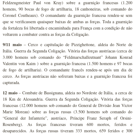
Feldzeugmeister Paul von Kray) sobre a guarnição francesas (1.200
homens, 90 bocas de fogo de artilharia, 18 canhoneiras, sob comando do
Coronel Coutheaux). O comandante da guarnição francesa rendeu-se sem
que se verificassem quaisquer baixas de ambas as forças. Toda a guarnição
da fortaleza foi libertada e encaminhada para França com a condição de não
voltarem a combater contra as forças da Coligação.
9/11 maio
– Cerco e capitulação de Pizzighettone, aldeia do Norte de
Itália. Guerra da Segunda Coligação. Vitória das forças austríacas (cerca de
3.000 homens sob comando do “Feldmarschalleutnant” Johann Konrad
Valentin von Kaim ) sobre a guarnição francesa (1.500 homens e 97 bocas
de fogo de artilharia). O comandante francês rendeu-se após um dia de
cerco. As forças austríacas não sofreram baixas e a guarnição francesa foi
capturada.
12 maio
– Combate de Bassignana, aldeia no Nordeste de Itália, a cerca de
18 Km de Alessandria. Guerra da Segunda Coligação. Vitória das forças
francesas (12.000 homens sob comando do General de Divisão Jean Victor
Marie Moreau) sobre as forças russas (3.500 homens sob comando do
“General der Infanterie”, austríaco, Príncipe Franz Seraph of Orsini-
Rosenberg). As forças francesas tiveram 600 mortos, feridos e
desaparecidos. As forças russas tiveram 333 mortos, 659 feridos e 300