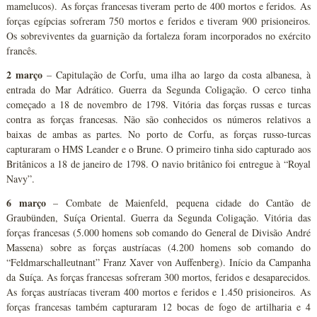
mamelucos). As forças francesas tiveram perto de 400 mortos e feridos. As
forças egípcias sofreram 750 mortos e feridos e tiveram 900 prisioneiros.
Os sobreviventes da guarnição da fortaleza foram incorporados no exército
francês.
2 março
– Capitulação de Corfu, uma ilha ao largo da costa albanesa, à
entrada do Mar Adrático. Guerra da Segunda Coligação. O cerco tinha
começado a 18 de novembro de 1798. Vitória das forças russas e turcas
contra as forças francesas. Não são conhecidos os números relativos a
baixas de ambas as partes. No porto de Corfu, as forças russo-turcas
capturaram o HMS Leander e o Brune. O primeiro tinha sido capturado aos
Britânicos a 18 de janeiro de 1798. O navio britânico foi entregue à “Royal
Navy”.
6 março
– Combate de Maienfeld, pequena cidade do Cantão de
Graubünden, Suíça Oriental. Guerra da Segunda Coligação. Vitória das
forças francesas (5.000 homens sob comando do General de Divisão André
Massena) sobre as forças austríacas (4.200 homens sob comando do
“Feldmarschalleutnant” Franz Xaver von Auffenberg). Início da Campanha
da Suíça. As forças francesas sofreram 300 mortos, feridos e desaparecidos.
As forças austríacas tiveram 400 mortos e feridos e 1.450 prisioneiros. As
forças francesas também capturaram 12 bocas de fogo de artilharia e 4