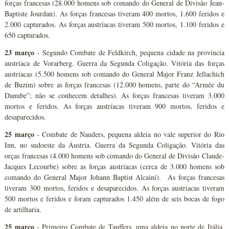
forças francesas (28.000 homens sob comando do General de Divisão Jean-
Baptiste Jourdan). As forças francesas tiveram 400 mortos, 1.600 feridos e
2.000 capturados. As forças austríacas tiveram 500 mortos, 1.100 feridos e
650 capturados.
23 março
- Segundo Combate de Feldkirch, pequena cidade na província
austríaca de Vorarberg. Guerra da Segunda Coligação. Vitória das forças
austríacas (5.500 homens sob comando do General Major Franz Jellachich
de Buzim) sobre as forças francesas (12.000 homens, parte do “Armée du
Danube”; não se conhecem detalhes). As forças francesas tiveram 3.000
mortos e feridos. As forças austríacas tiveram 900 mortos, feridos e
desaparecidos.
25 março
- Combate de Nauders, pequena aldeia no vale superior do Rio
Inn, no sudoeste da Áustria. Guerra da Segunda Coligação. Vitória das
orças francesas (4.000 homens sob comando do General de Divisão Claude-
Jacques Lecourbe) sobre as forças austríacas (cerca de 3.000 homens sob
comando do General Major Johann Baptist Alcaini). As forças francesas
tiveram 300 mortos, feridos e desaparecidos. As forças austríacas tiveram
500 mortos e feridos e foram capturados 1.450 além de seis bocas de fogo
de artilharia.
25 março
- Primeiro Combate de Tauffers, uma aldeia no norte de Itália,