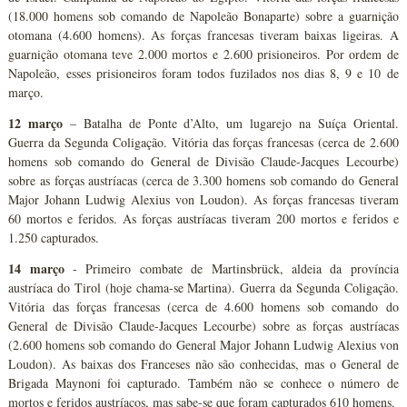
(18.000 homens sob comando de Napoleão Bonaparte) sobre a guarnição
otomana (4.600 homens). As forças francesas tiveram baixas ligeiras. A
guarnição otomana teve 2.000 mortos e 2.600 prisioneiros. Por ordem de
Napoleão, esses prisioneiros foram todos fuzilados nos dias 8, 9 e 10 de
março.
12 março
– Batalha de Ponte d’Alto, um lugarejo na Suíça Oriental.
Guerra da Segunda Coligação. Vitória das forças francesas (cerca de 2.600
homens sob comando do General de Divisão Claude-Jacques Lecourbe)
sobre as forças austríacas (cerca de 3.300 homens sob comando do General
Major Johann Ludwig Alexius von Loudon). As forças francesas tiveram
60 mortos e feridos. As forças austríacas tiveram 200 mortos e feridos e
1.250 capturados.
14 março
- Primeiro combate de Martinsbrück, aldeia da província
austríaca do Tirol (hoje chama-se Martina). Guerra da Segunda Coligação.
Vitória das forças francesas (cerca de 4.600 homens sob comando do
General de Divisão Claude-Jacques Lecourbe) sobre as forças austríacas
(2.600 homens sob comando do General Major Johann Ludwig Alexius von
Loudon). As baixas dos Franceses não são conhecidas, mas o General de
Brigada Maynoni foi capturado. Também não se conhece o número de
mortos e feridos austríacos, mas sabe-se que foram capturados 610 homens.