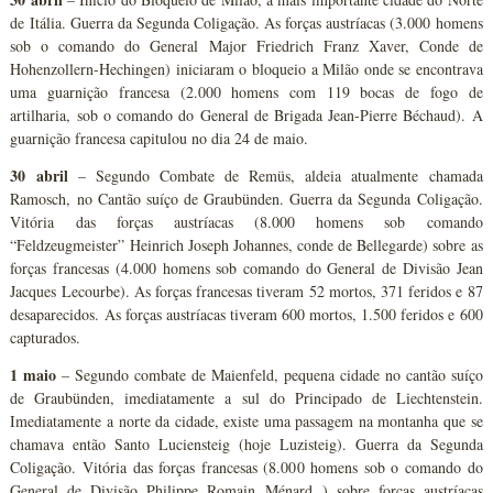
de Itália. Guerra da Segunda Coligação. As forças austríacas (3.000 homens
sob o comando do General Major Friedrich Franz Xaver, Conde de
Hohenzollern-Hechingen) iniciaram o bloqueio a Milão onde se encontrava
uma guarnição francesa (2.000 homens com 119 bocas de fogo de
artilharia, sob o comando do General de Brigada Jean-Pierre Béchaud). A
guarnição francesa capitulou no dia 24 de maio.
30 abril
– Segundo Combate de Remüs, aldeia atualmente chamada
Ramosch, no Cantão suíço de Graubünden. Guerra da Segunda Coligação.
Vitória das forças austríacas (8.000 homens sob comando
“Feldzeugmeister” Heinrich Joseph Johannes, conde de Bellegarde) sobre as
forças francesas (4.000 homens sob comando do General de Divisão Jean
Jacques Lecourbe). As forças francesas tiveram 52 mortos, 371 feridos e 87
desaparecidos. As forças austríacas tiveram 600 mortos, 1.500 feridos e 600
capturados.
1 maio
– Segundo combate de Maienfeld, pequena cidade no cantão suíço
de Graubünden, imediatamente a sul do Principado de Liechtenstein.
Imediatamente a norte da cidade, existe uma passagem na montanha que se
chamava então Santo Luciensteig (hoje Luzisteig). Guerra da Segunda
Coligação. Vitória das forças francesas (8.000 homens sob o comando do
General de Divisão Philippe Romain Ménard ) sobre forças austríacas