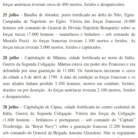
forças austríacas tiveram cerca de 400 mortos, feridos e desaparecidos.
25 julho
– Batalha de Aboukir, porto fortificado no delta do Nilo, Egito.
Campanha de Napoleão no Egito. Vitória das forças francesas (8.000
homens sob comando do General de Divisão Napoleão Bonaparte) sobre as
forças turcas (7.000 homens – mamelucos e beduínos – sob comando de
Mustafa Paxá). As forças francesas tiveram 1.100 mortos e feridos. As
forças turcas tiveram 5.000 mortos, feridos e capturados.
28 julho
- Capitulação de Mântua, cidade fortificada no norte de Itália.
Guerra da Segunda Coligação. Mântua estava em poder dos Franceses e era
defendida por uma guarnição de 11.000. Os Austríacos iniciaram o cerco
da cidade a 8 de abril de 1799. À data da rendição as forças francesas e os
seus aliados tinham perdido 3.100 homens, mortos em combate, feridos,
doentes ou por deserção. As forças austríacas tiveram 2.100 mortos, feridos
e desaparecidos.
28 julho
– Capitulação de Cápua, cidade fortificada no centro ocidental de
Itália. Guerra da Segunda Coligação. Vitória das forças da Coligação
(1.600 homens – britânicos e portugueses – sob comando do “Captain”
Troubridge, da “Royal Navy”) sobre a guarnição francesa (2.200 homens
sob comando do General de Brigada Antoine Girardon). Não se registaram