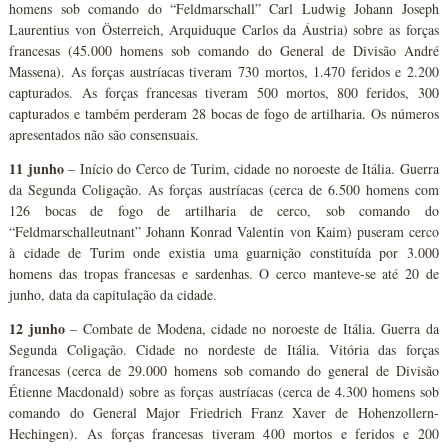
homens sob comando do “Feldmarschall” Carl Ludwig Johann Joseph
Laurentius von Österreich, Arquiduque Carlos da Áustria) sobre as forças
francesas (45.000 homens sob comando do General de Divisão André
Massena). As forças austríacas tiveram 730 mortos, 1.470 feridos e 2.200
capturados. As forças francesas tiveram 500 mortos, 800 feridos, 300
capturados e também perderam 28 bocas de fogo de artilharia. Os números
apresentados não são consensuais.
11 junho
– Início do Cerco de Turim, cidade no noroeste de Itália. Guerra
da Segunda Coligação. As forças austríacas (cerca de 6.500 homens com
126 bocas de fogo de artilharia de cerco, sob comando do
“Feldmarschalleutnant” Johann Konrad Valentin von Kaim) puseram cerco
à cidade de Turim onde existia uma guarnição constituída por 3.000
homens das tropas francesas e sardenhas. O cerco manteve-se até 20 de
junho, data da capitulação da cidade.
12 junho
– Combate de Modena, cidade no noroeste de Itália. Guerra da
Segunda Coligação. Cidade no nordeste de Itália. Vitória das forças
francesas (cerca de 29.000 homens sob comando do general de Divisão
Étienne Macdonald) sobre as forças austríacas (cerca de 4.300 homens sob
comando do General Major Friedrich Franz Xaver de Hohenzollern-
Hechingen). As forças francesas tiveram 400 mortos e feridos e 200