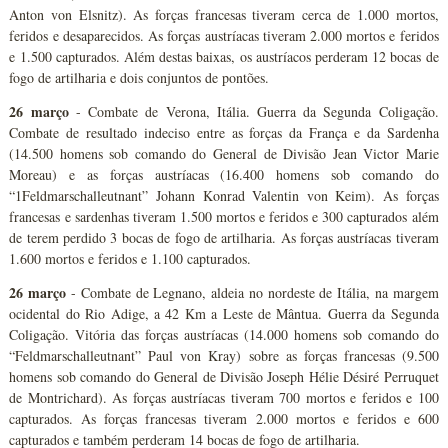
Anton von Elsnitz). As forças francesas tiveram cerca de 1.000 mortos,
feridos e desaparecidos. As forças austríacas tiveram 2.000 mortos e feridos
e 1.500 capturados. Além destas baixas, os austríacos perderam 12 bocas de
fogo de artilharia e dois conjuntos de pontões.
26 março
- Combate de Verona, Itália. Guerra da Segunda Coligação.
Combate de resultado indeciso entre as forças da França e da Sardenha
(14.500 homens sob comando do General de Divisão Jean Victor Marie
Moreau) e as forças austríacas (16.400 homens sob comando do
“1Feldmarschalleutnant” Johann Konrad Valentin von Keim). As forças
francesas e sardenhas tiveram 1.500 mortos e feridos e 300 capturados além
de terem perdido 3 bocas de fogo de artilharia. As forças austríacas tiveram
1.600 mortos e feridos e 1.100 capturados.
26 março
- Combate de Legnano, aldeia no nordeste de Itália, na margem
ocidental do Rio Adige, a 42 Km a Leste de Mântua. Guerra da Segunda
Coligação. Vitória das forças austríacas (14.000 homens sob comando do
“Feldmarschalleutnant” Paul von Kray) sobre as forças francesas (9.500
homens sob comando do General de Divisão Joseph Hélie Désiré Perruquet
de Montrichard). As forças austríacas tiveram 700 mortos e feridos e 100
capturados. As forças francesas tiveram 2.000 mortos e feridos e 600
capturados e também perderam 14 bocas de fogo de artilharia.