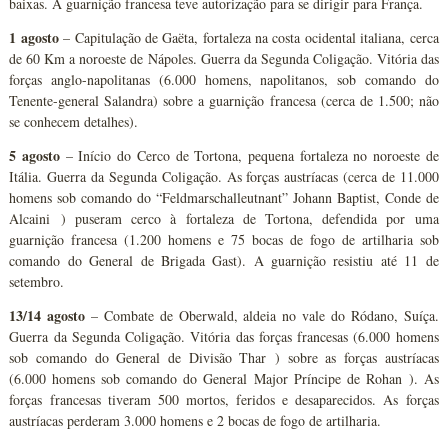
baixas. A guarnição francesa teve autorização para se dirigir para França.
1 agosto
– Capitulação de Gaëta, fortaleza na costa ocidental italiana, cerca
de 60 Km a noroeste de Nápoles. Guerra da Segunda Coligação. Vitória das
forças anglo-napolitanas (6.000 homens, napolitanos, sob comando do
Tenente-general Salandra) sobre a guarnição francesa (cerca de 1.500; não
se conhecem detalhes).
5 agosto
– Início do Cerco de Tortona, pequena fortaleza no noroeste de
Itália. Guerra da Segunda Coligação. As forças austríacas (cerca de 11.000
homens sob comando do “Feldmarschalleutnant” Johann Baptist, Conde de
Alcaini ) puseram cerco à fortaleza de Tortona, defendida por uma
guarnição francesa (1.200 homens e 75 bocas de fogo de artilharia sob
comando do General de Brigada Gast). A guarnição resistiu até 11 de
setembro.
13/14 agosto
– Combate de Oberwald, aldeia no vale do Ródano, Suíça.
Guerra da Segunda Coligação. Vitória das forças francesas (6.000 homens
sob comando do General de Divisão Thar ) sobre as forças austríacas
(6.000 homens sob comando do General Major Príncipe de Rohan ). As
forças francesas tiveram 500 mortos, feridos e desaparecidos. As forças
austríacas perderam 3.000 homens e 2 bocas de fogo de artilharia.