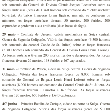
sob comando do General de Divisão Claude-Jacques Lecourbe) sobre as
forças austríacas (cerca de 1.760 homens sob comando do “Feldmarschall”
Rovéréa). As baixas francesas foram ligeiras, mas não se conhecem os
números. As forças austríacas tiveram 50 mortos, 200 feridos, 200
capturados e perderam a sua artilharia (duas bocas de fogo).
29 maio
- Combate de Urseren, cadeia montanhosa na Suíça central.
Guerra da Segunda Coligação. Vitória das forças austríacas (6.300 homens
sob comando do coronel Conde de St. Julien) sobre as forças francesas
(3.300 homens sob comando do General de Divisão Louis Henri Loison).
As forças austríacas tiveram 200 mortos, feridos e desaparecidos. As forças
francesas tiveram 29 mortos, 168 feridos e 467 capturados.
31 maio
– Combate de Wasen, aldeia na Suíça central. Guerra da Segunda
Coligação. Vitória das forças francesas (cerca de 8.000 homens sob
comando do General de Brigada Louis Henri Loison) sobre as forças
austríacas (8.000 homens sob comando do Coronel Conde de St. Julien). As
forças francesas tiveram 10 mortos e 167 feridos. As forças austríacas
tiveram 120 mortos, 650 feridos e 1.640 capturados.
4/7 junho
– Primeira Batalha de Zurique, cidade no norte da Suíça. Guerra
da Segunda Coligação. Vitória das forças austríacas (cerca de 53.000