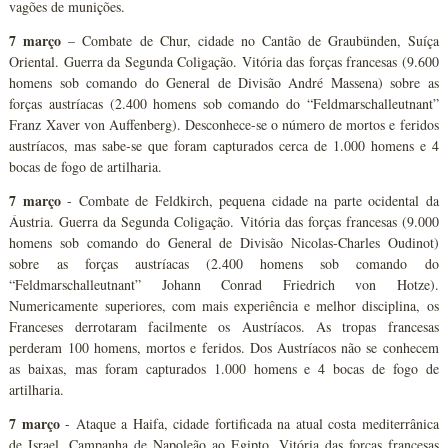
vagões de munições.
7 março
– Combate de Chur, cidade no Cantão de Graubünden, Suíça
Oriental. Guerra da Segunda Coligação. Vitória das forças francesas (9.600
homens sob comando do General de Divisão André Massena) sobre as
forças austríacas (2.400 homens sob comando do “Feldmarschalleutnant”
Franz Xaver von Auffenberg). Desconhece-se o número de mortos e feridos
austríacos, mas sabe-se que foram capturados cerca de 1.000 homens e 4
bocas de fogo de artilharia.
7 março
- Combate de Feldkirch, pequena cidade na parte ocidental da
Áustria. Guerra da Segunda Coligação. Vitória das forças francesas (9.000
homens sob comando do General de Divisão Nicolas-Charles Oudinot)
sobre as forças austríacas (2.400 homens sob comando do
“Feldmarschalleutnant” Johann Conrad Friedrich von Hotze).
Numericamente superiores, com mais experiência e melhor disciplina, os
Franceses derrotaram facilmente os Austríacos. As tropas francesas
perderam 100 homens, mortos e feridos. Dos Austríacos não se conhecem
as baixas, mas foram capturados 1.000 homens e 4 bocas de fogo de
artilharia.
7 março
- Ataque a Haifa, cidade fortificada na atual costa mediterrânica
de Israel. Campanha de Napoleão ao Egipto. Vitória das forças francesas