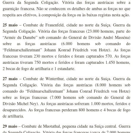
Guerra da Segunda Coligação. Vitória das forças austríacas sobre a
guarnição francesa. Não se conhecem os detalhes de ambas as forças no que
respeita aos efetivos, à composição da força ou às baixas registas nesta ação.
25 maio
– Combate de Frauenfeld, cidade no norte da Suíça. Guerra da
Segunda Coligação. Vitória das forças francesas (23.000 homens, parte do
“Armée du Danube” sob comando do General de Divisão André Masséna)
sobre as forças austríacas (6.000 homens sob comando do
“Feldmarschalleutnant” Johann Konrad Friedrich von Hotze). As forças
francesas tiveram 230 mortos e feridos e foram capturados 570. As forças
austríacas tiveram 750 mortos e feridos e foram capturados 1.450 homens,
2 bocas de fogo de artilharia e 1 estandarte.
27 maio
– Combate de Winterthur, cidade no norte da Suíça. Guerra da
Segunda Coligação. Vitória das forças austríacas (8.000 homens sob
comando do “Feldmarschalleutnant” Johann Conrad Friedrich von Hotze)
sobre as forças francesas (7.000 homens sob comando do General de
Divisão Michel Ney). As forças austríacas sofreram 1.000 mortos, feridos e
desaparecidos. As forças francesas perderam 800 homens e 4 bocas de fogo
de artilharia.
29 maio
– Combate de Muotathal, pequena cidade na Suíça central. Guerra
da Segunda Coligação. Vitória das forças francesas (cerca de 7.000 homens