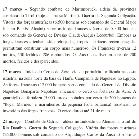
17 março
– Segundo combate de Martinsbrück, aldeia da província
austríaca do Tirol (hoje chama-se Martina). Guerra da Segunda Coligação.
Vitória das forças austríacas (6.500 homens sob comando do General Major
Johann Baptist Alcaini) sobre as forças francesas (cerca de 5.300 homens
sob comando do General de Divisão Claude-Jacques Lecourbe). Embora as
forças francesas tenham sido reforçadas, tropas austríacas recém-chegadas
permitiram constituir um corpo mais numeroso. Os Franceses tiveram 12
mortos, 130 feridos e 286 capturados. Os Austríacos tiveram cerca de 200
mortos, feridos e desaparecidos.
17 março
- Início do Cerco de Acre, cidade portuária fortificada na costa
israelita, na zona norte da baía de Haifa. Campanha de Napoleão no Egipto.
As forças francesas (12.000 homens sob o comando do General de Divisão
Napoleão Bonaparte Napoleão) iniciaram o cerco da fortaleza de Acre. A
guarnição da fortaleza (5.000 turcos apoiados por cerca de 200 homens da
“Royal Marines” e marinheiros da pequena frota britânica) resistiram às
investidas das forças francesas. O cerco durou até 21 de maio.
21 março
- Combate de Ostrach, aldeia no sudoeste da Alemanha, a sul do
Rio Danúbio. Guerra da Segunda Coligação. Vitória das forças austríacas
(26.000 homens sob comando do Arquiduque Carlos da Áustria) sobre as