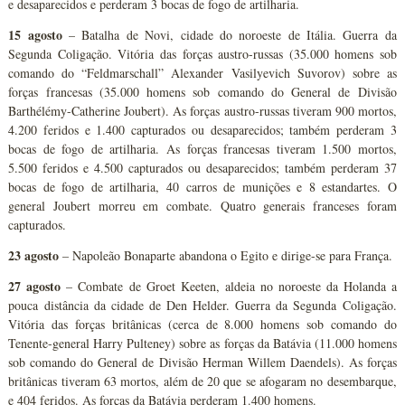
e desaparecidos e perderam 3 bocas de fogo de artilharia.
15 agosto
– Batalha de Novi, cidade do noroeste de Itália. Guerra da
Segunda Coligação. Vitória das forças austro-russas (35.000 homens sob
comando do “Feldmarschall” Alexander Vasilyevich Suvorov) sobre as
forças francesas (35.000 homens sob comando do General de Divisão
Barthélémy-Catherine Joubert). As forças austro-russas tiveram 900 mortos,
4.200 feridos e 1.400 capturados ou desaparecidos; também perderam 3
bocas de fogo de artilharia. As forças francesas tiveram 1.500 mortos,
5.500 feridos e 4.500 capturados ou desaparecidos; também perderam 37
bocas de fogo de artilharia, 40 carros de munições e 8 estandartes. O
general Joubert morreu em combate. Quatro generais franceses foram
capturados.
23 agosto
– Napoleão Bonaparte abandona o Egito e dirige-se para França.
27 agosto
– Combate de Groet Keeten, aldeia no noroeste da Holanda a
pouca distância da cidade de Den Helder. Guerra da Segunda Coligação.
Vitória das forças britânicas (cerca de 8.000 homens sob comando do
Tenente-general Harry Pulteney) sobre as forças da Batávia (11.000 homens
sob comando do General de Divisão Herman Willem Daendels). As forças
britânicas tiveram 63 mortos, além de 20 que se afogaram no desembarque,
e 404 feridos. As forças da Batávia perderam 1.400 homens.