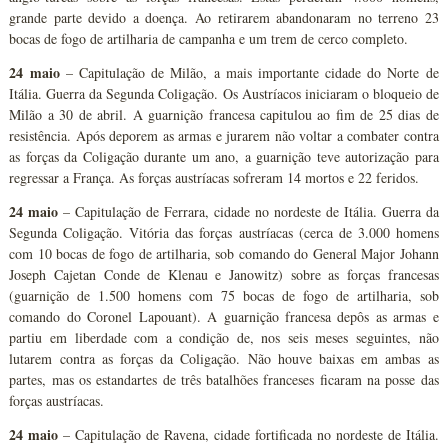
grande parte devido a doença. Ao retirarem abandonaram no terreno 23
bocas de fogo de artilharia de campanha e um trem de cerco completo.
24 maio
– Capitulação de Milão, a mais importante cidade do Norte de
Itália. Guerra da Segunda Coligação. Os Austríacos iniciaram o bloqueio de
Milão a 30 de abril. A guarnição francesa capitulou ao fim de 25 dias de
resistência. Após deporem as armas e jurarem não voltar a combater contra
as forças da Coligação durante um ano, a guarnição teve autorização para
regressar a França. As forças austríacas sofreram 14 mortos e 22 feridos.
24 maio
– Capitulação de Ferrara, cidade no nordeste de Itália. Guerra da
Segunda Coligação. Vitória das forças austríacas (cerca de 3.000 homens
com 10 bocas de fogo de artilharia, sob comando do General Major Johann
Joseph Cajetan Conde de Klenau e Janowitz) sobre as forças francesas
(guarnição de 1.500 homens com 75 bocas de fogo de artilharia, sob
comando do Coronel Lapouant). A guarnição francesa depôs as armas e
partiu em liberdade com a condição de, nos seis meses seguintes, não
lutarem contra as forças da Coligação. Não houve baixas em ambas as
partes, mas os estandartes de três batalhões franceses ficaram na posse das
forças austríacas.
24 maio
– Capitulação de Ravena, cidade fortificada no nordeste de Itália.