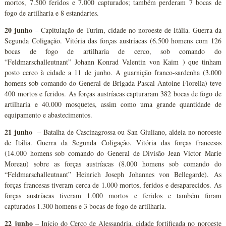
mortos, 7.500 feridos e 7.000 capturados; também perderam 7 bocas de
fogo de artilharia e 8 estandartes.
20 junho
– Capitulação de Turim, cidade no noroeste de Itália. Guerra da
Segunda Coligação. Vitória das forças austríacas (6.500 homens com 126
bocas de fogo de artilharia de cerco, sob comando do
“Feldmarschalleutnant” Johann Konrad Valentin von Kaim ) que tinham
posto cerco à cidade a 11 de junho. A guarnição franco-sardenha (3.000
homens sob comando do General de Brigada Pascal Antoine Fiorella) teve
400 mortos e feridos. As forças austríacas capturaram 382 bocas de fogo de
artilharia e 40.000 mosquetes, assim como uma grande quantidade de
equipamento e abastecimentos.
21 junho
– Batalha de Cascinagrossa ou San Giuliano, aldeia no noroeste
de Itália. Guerra da Segunda Coligação. Vitória das forças francesas
(14.000 homens sob comando do General de Divisão Jean Victor Marie
Moreau) sobre as forças austríacas (8.000 homens sob comando do
“Feldmarschalleutnant” Heinrich Joseph Johannes von Bellegarde). As
forças francesas tiveram cerca de 1.000 mortos, feridos e desaparecidos. As
forças austríacas tiveram 1.000 mortos e feridos e também foram
capturados 1.300 homens e 3 bocas de fogo de artilharia.
22 junho
– Início do Cerco de Alessandria, cidade fortificada no noroeste