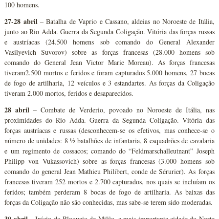
100 homens.
27-28 abril
– Batalha de Vaprio e Cassano, aldeias no Noroeste de Itália,
junto ao Rio Adda. Guerra da Segunda Coligação. Vitória das forças russas
e austríacas (24.500 homens sob comando do General Alexander
Vasilyevich Suvorov) sobre as forças francesas (28.000 homens sob
comando do General Jean Victor Marie Moreau). As forças francesas
tiveram2.500 mortos e feridos e foram capturados 5.000 homens, 27 bocas
de fogo de artilharia, 12 veículos e 3 estandartes. As forças da Coligação
tiveram 2.000 mortos, feridos e desaparecidos.
28 abril
– Combate de Verderio, povoado no Noroeste de Itália, nas
proximidades do Rio Adda. Guerra da Segunda Coligação. Vitória das
forças austríacas e russas (desconhecem-se os efetivos, mas conhece-se o
número de unidades: 8 ½ batalhões de infantaria, 8 esquadrões de cavalaria
e um regimento de cossacos; comando do “Feldmarschalleutnant” Joseph
Philipp von Vukassovich) sobre as forças francesas (3.000 homens sob
comando do general Jean Mathieu Philibert, conde de Sérurier). As forças
francesas tiveram 252 mortos e 2.700 capturados, nos quais se incluíam os
feridos; também perderam 8 bocas de fogo de artilharia. As baixas das
forças da Coligação não são conhecidas, mas sabe-se terem sido moderadas.
30 abril
– Início do Bloqueio de Milão, a mais importante cidade do Norte