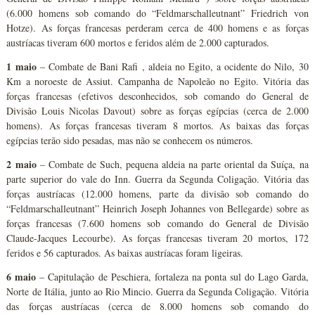
(6.000 homens sob comando do “Feldmarschalleutnant” Friedrich von
Hotze). As forças francesas perderam cerca de 400 homens e as forças
austríacas tiveram 600 mortos e feridos além de 2.000 capturados.
1 maio
– Combate de Bani Rafi , aldeia no Egito, a ocidente do Nilo, 30
Km a noroeste de Assiut. Campanha de Napoleão no Egito. Vitória das
forças francesas (efetivos desconhecidos, sob comando do General de
Divisão Louis Nicolas Davout) sobre as forças egípcias (cerca de 2.000
homens). As forças francesas tiveram 8 mortos. As baixas das forças
egípcias terão sido pesadas, mas não se conhecem os números.
2 maio
– Combate de Such, pequena aldeia na parte oriental da Suíça, na
parte superior do vale do Inn. Guerra da Segunda Coligação. Vitória das
forças austríacas (12.000 homens, parte da divisão sob comando do
“Feldmarschalleutnant” Heinrich Joseph Johannes von Bellegarde) sobre as
forças francesas (7.600 homens sob comando do General de Divisão
Claude-Jacques Lecourbe). As forças francesas tiveram 20 mortos, 172
feridos e 56 capturados. As baixas austríacas foram ligeiras.
6 maio
– Capitulação de Peschiera, fortaleza na ponta sul do Lago Garda,
Norte de Itália, junto ao Rio Mincio. Guerra da Segunda Coligação. Vitória
das forças austríacas (cerca de 8.000 homens sob comando do