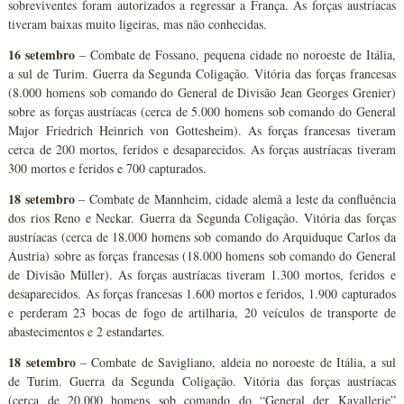
sobreviventes foram autorizados a regressar a França. As forças austríacas
tiveram baixas muito ligeiras, mas não conhecidas.
16 setembro
– Combate de Fossano, pequena cidade no noroeste de Itália,
a sul de Turim. Guerra da Segunda Coligação. Vitória das forças francesas
(8.000 homens sob comando do General de Divisão Jean Georges Grenier)
sobre as forças austríacas (cerca de 5.000 homens sob comando do General
Major Friedrich Heinrich von Gottesheim). As forças francesas tiveram
cerca de 200 mortos, feridos e desaparecidos. As forças austríacas tiveram
300 mortos e feridos e 700 capturados.
18 setembro
– Combate de Mannheim, cidade alemã a leste da confluência
dos rios Reno e Neckar. Guerra da Segunda Coligação. Vitória das forças
austríacas (cerca de 18.000 homens sob comando do Arquiduque Carlos da
Áustria) sobre as forças francesas (18.000 homens sob comando do General
de Divisão Müller). As forças austríacas tiveram 1.300 mortos, feridos e
desaparecidos. As forças francesas 1.600 mortos e feridos, 1.900 capturados
e perderam 23 bocas de fogo de artilharia, 20 veículos de transporte de
abastecimentos e 2 estandartes.
18 setembro
– Combate de Savigliano, aldeia no noroeste de Itália, a sul
de Turim. Guerra da Segunda Coligação. Vitória das forças austríacas
(cerca de 20.000 homens sob comando do “General der Kavallerie”