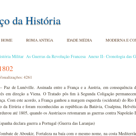
ço da História
HOME
ROMA ANTIGA
IDADE MÉDIA
MODERNA E C
istória Militar
As Guerras da Revolução Francesa
Anexo II- Cronologia das G
1802
Visualizações: 4261
– Paz de Lunéville. Assinada entre a França e a Áustria, em consequência da
cês em direção a Viena. O Tratado pôs fim à Segunda Coligação permanece
nça. Com este acordo, a França ganhou a margem esquerda (ocidental) do Rio R
 da Etrúria e foram reconhecidas as repúblicas da Batávia, Cisalpina, Helvéti
erdurou até 1805, quando os Austríacos retomaram as guerras contra Napoleão 
spanha declara guerra a Portugal (Guerra das Laranjas)
ombate de Aboukir, Fortaleza na baía com o mesmo nome, na costa Mediterrân