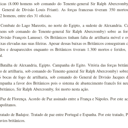
ânicas (8.000 homens sob comando do Tenente-general Sir Ralph Abercromby)
General de Divisão Louis Friant). As forças francesas tiveram 350 mortos, 
 homens, entre eles 31 oficiais.
Combate do Lago Mareotis, no norte do Egipto, a sudeste de Alexandria. Cam
mens sob comando do Tenente-general Sir Ralph Abercromby) sobre as for
ivisão François Lanusse). Os Britânicos tinham falta de artilharia móvel e os
xas elevadas nas suas fileiras. Apesar dessas baixas os Britânicos conseguiram
idos e desaparecidos enquanto os Britânicos tiveram 1.300 mortos e feridos,
al.
Batalha de Alexandria, Egipto. Campanha do Egito. Vitória das forças britâni
o de artilharia, sob comando do Tenente-general Sir Ralph Abercromby) sobre a
46 bocas de fogo de artilharia, sob comando do General de Divisão Jacques
mpanha a favor dos Britânicos pois o sistema de abastecimento francês foi ne
ritânico, Sir Ralph Abercromby, foi morto nesta ação.
Paz de Florença. Acordo de Paz assinado entre a França e Nápoles. Por este ac
apolitanos.
atado de Badajoz. Tratado de paz entre Portugal e Espanha. Por este tratado, 
avios britânicos.