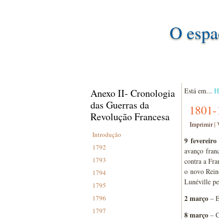
O espa
Está em...
H
Anexo II- Cronologia
das Guerras da
1801-
Revolução Francesa
Imprimir
|
Introdução
9 fevereiro
1792
avanço fran
1793
contra a Fra
o novo Reino
1794
Lunéville p
1795
2 março
1796
– E
1797
8 março
– C