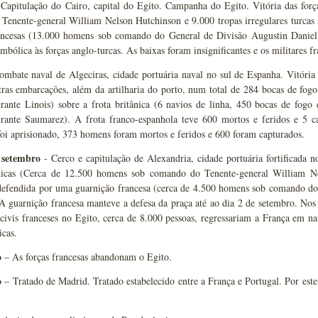
Capitulação do Cairo, capital do Egito. Campanha do Egito. Vitória das força
Tenente-general William Nelson Hutchinson e 9.000 tropas irregulares turcas
rancesas (13.000 homens sob comando do General de Divisão Augustin Daniel 
simbólica às forças anglo-turcas. As baixas foram insignificantes e os militares 
mbate naval de Algeciras, cidade portuária naval no sul de Espanha. Vitória 
tras embarcações, além da artilharia do porto, num total de 284 bocas de fog
rante Linois) sobre a frota britânica (6 navios de linha, 450 bocas de fogo
rante Saumarez). A frota franco-espanhola teve 600 mortos e feridos e 5 c
oi aprisionado, 373 homens foram mortos e feridos e 600 foram capturados.
 setembro
- Cerco e capitulação de Alexandria, cidade portuária fortificada 
ânicas (Cerca de 12.500 homens sob comando do Tenente-general William N
defendida por uma guarnição francesa (cerca de 4.500 homens sob comando do
 A guarnição francesa manteve a defesa da praça até ao dia 2 de setembro. Nos 
ivis franceses no Egito, cerca de 8.000 pessoas, regressariam a França em na
icas.
o
– As forças francesas abandonam o Egito.
o
– Tratado de Madrid. Tratado estabelecido entre a França e Portugal. Por este