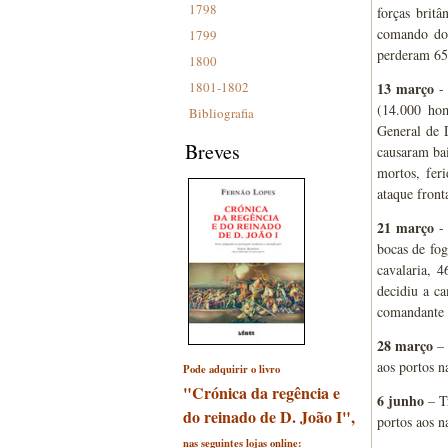
1798
forças brit
comando do 
1799
perderam 652
1800
1801-1802
13 março
- 
(14.000 ho
Bibliografia
General de D
Breves
causaram bai
mortos, fer
ataque front
21 março
- 
bocas de fog
cavalaria, 
decidiu a ca
comandante b
28 março
– 
aos portos n
Pode adquirir o livro
"Crónica da regência e
6 junho
– Tr
do reinado de D. João I",
portos aos n
nas seguintes lojas online: