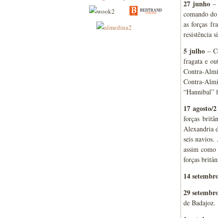
27 junho
– 
comando do 
as forças f
resistência 
5 julho
– Co
fragata e ou
Contra-Almi
Contra-Almi
“Hannibal” f
17 agosto/2
forças brit
Alexandria 
seis navios.
assim como c
forças britân
14 setembr
29 setembr
de Badajoz.