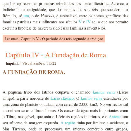
que lhe aparecem as primeiras referências nas fontes literárias. Acresce, a
indiciar-lhe a antiguidade, que dos nomes dos seis reis que sucederam a
Rómulo, só
um
, o de
Marcius
, é assinalável entre os nomes gentílicos das
famílias patrícias mais influentes nos séculos
V
e
IV
ae, o que nos permite
excluir a hipótese de haverem sido essas famílias a inventá-los.
Ler mais: Capítulo V - O período dos reis segundo a tradição
Capítulo IV - A Fundação de Roma
Imprimir
|
Visualizações: 11522
A FUNDAÇÃO DE ROMA.
A pequena tribo dos latinos ocupava o chamado
Latium vetus
(Lácio
antigo), a parte noroeste do
Lácio clássico
. O
Latium vetus
estendia-se por
uma zona de planície ondulada com cerca de 2.000 km2. No seu sector sul
encontram-se as colinas albanas. Os cursos de água mais importantes eram
o Tibre, navegável, que unia o Lácio às regiões interiores, e o
Aniene
, um
seu afluente da margem esquerda.
A região
tinha por limites: a ocidente, o
Mar Tirreno, onde se processava um intenso comércio entre gregos,