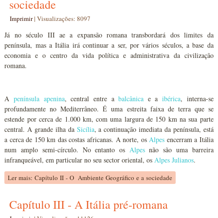
sociedade
Imprimir
|
Visualizações: 8097
Já no século III ae a expansão romana transbordará dos limites da
península, mas a Itália irá continuar a ser, por vários séculos, a base da
economia e o centro da vida política e administrativa da civilização
romana.
A
península apenina
, central entre a
balcânica
e a
ibérica
, interna-se
profundamente no Mediterrâneo. É uma estreita faixa de terra que se
estende por cerca de 1.000 km, com uma largura de 150 km na sua parte
central. A grande ilha da
Sicília
, a continuação imediata da península, está
a cerca de 150 km das costas africanas. A norte, os
Alpes
encerram a Itália
num amplo semi-círculo. No entanto os
Alpes
não são uma barreira
infranqueável, em particular no seu sector oriental, os
Alpes Julianos
.
Ler mais: Capítulo II - O Ambiente Geográfico e a sociedade
Capítulo III - A Itália pré-romana