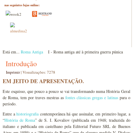
nas seguintes lojas online:
Está em...
Roma Antiga
I - Roma antiga até à primeira guerra púnica
Introdução
Imprimir
|
Visualizações: 7278
EM JEITO DE APRESENTAÇÃO.
Este esquisso, que pouco a pouco se vai transformando numa História Geral
de Roma, tem por traves mestras as
fontes clássicas gregas e latinas
para o
período.
Entre a
historiografia
contemporânea há que assinalar, em primeiro lugar, a
“
História de Roma
” de S. I. Kovaliov (publicada em 1948; traduzida do
italiano e publicada em castelhano pela Editorial Futuro SRL de Buenos
Aires em 1959) e a “História de Roma” que de alguma medida V. Diakov