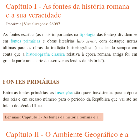
Capítulo I - As fontes da história romana
e a sua veracidade
Imprimir
|
Visualizações: 26097
As fontes escritas (as mais importantes na
tipologia
das fontes) dividem-se
em
fontes primárias
e obras literárias
lato
sensu
, com destaque nestas
últimas para as obras da tradição historiográfica (mas tendo sempre em
conta que a
historiografia clássica
relativa à época romana antiga foi em
grande parte uma “arte de escrever as lendas da história”).
FONTES PRIMÁRIAS
inscrições
Entre as fontes primárias, as
são quase inexistentes para a época
dos reis e em escasso número para o período da República que vai até ao
início do século III ae.
Ler mais: Capítulo I - As fontes da história romana e a...
Capítulo II - O Ambiente Geográfico e a