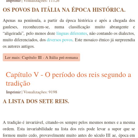
Imprimir
|
Visualizações: 11126
OS POVOS DA ITÁLIA NA ÉPOCA HISTÓRICA.
Apenas na península, a partir da época histórica e após a chegada dos
gauleses, reconhecem-se, numa classificação muito abrangente e
“aligeirada”, pelo menos doze
línguas diferentes
, não contando os dialectos,
muito diferenciados, dos
diversos povos
. Este mosaico étnico já surpreendia
os autores antigos.
Ler mais: Capítulo III - A Itália pré-romana
Capítulo V - O período dos reis segundo a
tradição
Imprimir
|
Visualizações: 9198
A LISTA DOS SETE REIS.
A tradição é invariável, citando-os sempre pelos mesmos nomes e a mesma
ordem. Esta invariabilidade na lista dos reis pode levar a supor que se
formou muito cedo, provavelmente muito antes do século III ae, época em