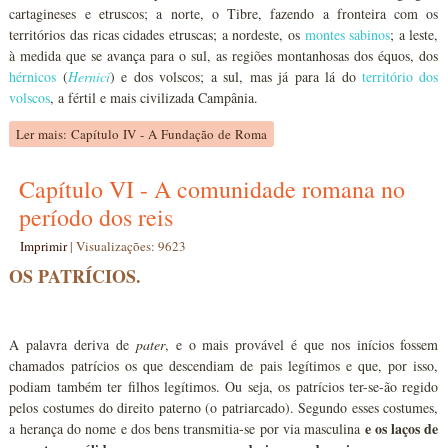
cartagineses e etruscos; a norte, o Tibre, fazendo a fronteira com os
territórios das ricas cidades etruscas; a nordeste, os
montes sabinos
; a leste,
à medida que se avança para o sul, as regiões montanhosas dos équos, dos
hérnicos
(
Hernici
) e dos volscos; a sul, mas já para lá do
território dos
volscos
, a fértil e mais civilizada Campânia.
Ler mais: Capítulo IV - A Fundação de Roma
Capítulo VI - A comunidade romana no
período dos reis
Imprimir
|
Visualizações: 9623
OS PATRÍCIOS.
A palavra deriva de
pater
, e o mais provável é que nos inícios fossem
chamados patrícios os que descendiam de pais legítimos e que, por isso,
podiam também ter filhos legítimos. Ou seja, os patrícios ter-se-ão regido
pelos costumes do direito paterno (o patriarcado). Segundo esses costumes,
e os laços de
a herança do nome e dos bens transmitia-se por via masculina