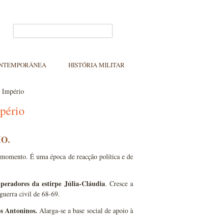
ONTEMPORÂNEA
HISTÓRIA MILITAR
o Império
mpério
O.
momento. É uma época de reacção política e de
peradores
da estirpe Júlia-Cláudia
. Cresce a
uerra civil de 68-69.
os Antoninos.
Alarga-se a base social de apoio à