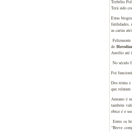
Trebélio Pol
Terá sido co
Estas biogra
futilidades,
as cartas at
Felizmente p
Herodi
de
Aurélio até 
No século I
Foi funcioná
Dos trinta e
que relatam 
Amiano é um 
também vali
óbice é o us
Entre os hi
“Breve comp