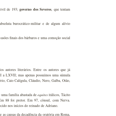
governo dos Severos
civil de 193;
, que tentam
soluta burocrático-militar e de algum alívio
vasões finais dos bárbaros e uma comoção social
autores literários. Entre os autores que já
II a LXVII; mas apenas possuímos uma súmula
rio, Caio Calígula, Cláudio, Nero, Galba, Otão,
e uma família abastada de
equites
itálicos, Tácito
. Em 88 foi pretor. Em 97, cônsul, com Nerva.
ecido nos inícios do reinado de Adriano.
re as causas da decadência da oratória em Roma,