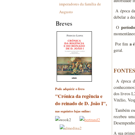
autoridade i
imperadores da família de
A época da
Augusto
debelar a de
Breves
períod
O
momentâneo 
a 
Por fim
geral.
FONTES
A época do 
conhecemos
Pode adquirir o livro
dos livros L
"Crónica da regência e
Vitélio, Ves
do reinado de D. João I",
Também escr
nas seguintes lojas online:
recebeu uma
Desempenhou 
A sua primei