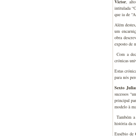
Victor
, alt
intitulada “
que ia de “A
Além destes,
um encarniç
obra descrev
exposto de 
Com a decad
crónicas uni
Estas crónic
para nós per
Sexto Juli
sucessos “un
principal pa
modelo à mai
Também a li
história da 
Eusébio de C