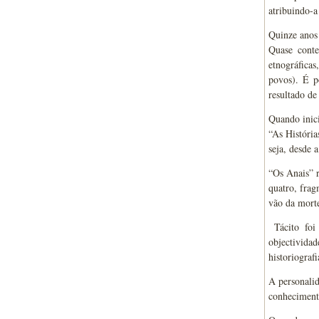
atribuindo-a
Quinze anos 
Quase conte
etnográficas
povos). É p
resultado de
Quando inici
“As História
seja, desde 
“Os Anais” r
quatro, fra
vão da morte
Tácito foi
objectivida
historiograf
A personalid
conhecimento