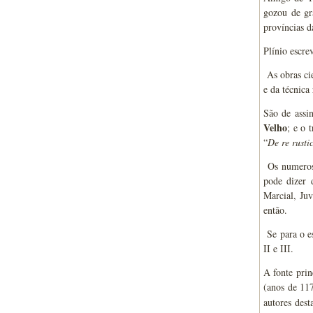
gozou de gr
províncias d
Plínio escre
As obras cie
e da técnica
São de assin
Velho
; e o 
“
De re rusti
Os numeros
pode dizer 
Marcial, Juv
então.
Se para o es
II e III.
A fonte prin
(anos de 11
autores dest