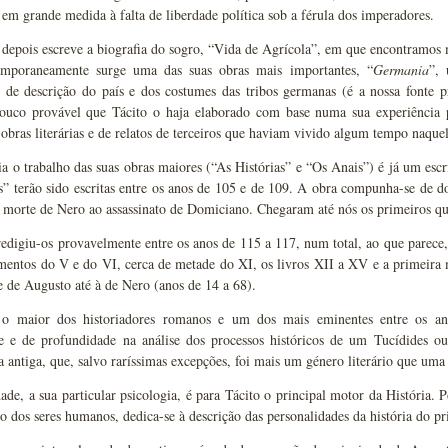
 em grande medida à falta de liberdade política sob a férula dos imperadores.
depois escreve a biografia do sogro, “Vida de Agrícola”, em que encontramos 
mporaneamente surge uma das suas obras mais importantes, “
Germania
”, 
, de descrição do país e dos costumes das tribos germanas (é a nossa fonte pr
ouco provável que Tácito o haja elaborado com base numa sua experiência pe
 obras literárias e de relatos de terceiros que haviam vivido algum tempo naquel
a o trabalho das suas obras maiores (“As Histórias” e “Os Anais”) é já um es
s” terão sido escritas entre os anos de 105 e de 109. A obra compunha-se de do
a morte de Nero ao assassinato de Domiciano. Chegaram até nós os primeiros qu
edigiu-os provavelmente entre os anos de 115 a 117, num total, ao que parece,
gmentos do V e do VI, cerca de metade do XI, os livros XII a XV e a primeir
 de Augusto até à de Nero (anos de 14 a 68).
 o maior dos historiadores romanos e um dos mais eminentes entre os an
de e de profundidade na análise dos processos históricos de um Tucídides o
ia antiga, que, salvo raríssimas excepções, foi mais um género literário que uma 
ade, a sua particular psicologia, é para Tácito o principal motor da História. P
 dos seres humanos, dedica-se à descrição das personalidades da história do pr