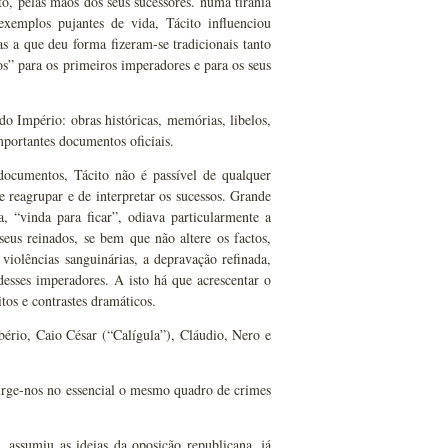
, pelas mãos dos seus sucessores. numa tirania
exemplos pujantes de vida, Tácito influenciou
as a que deu forma fizeram-se tradicionais tanto
os” para os primeiros imperadores e para os seus
do Império: obras históricas, memórias, libelos,
mportantes documentos oficiais.
ocumentos, Tácito não é passível de qualquer
 reagrupar e de interpretar os sucessos. Grande
a, “vinda para ficar”, odiava particularmente a
eus reinados, se bem que não altere os factos,
 violências sanguinárias, a depravação refinada,
esses imperadores. A isto há que acrescentar o
tos e contrastes dramáticos.
bério, Caio César (“Calígula”), Cláudio, Nero e
urge-nos no essencial o mesmo quadro de crimes
 assumiu as ideias da oposição republicana, já