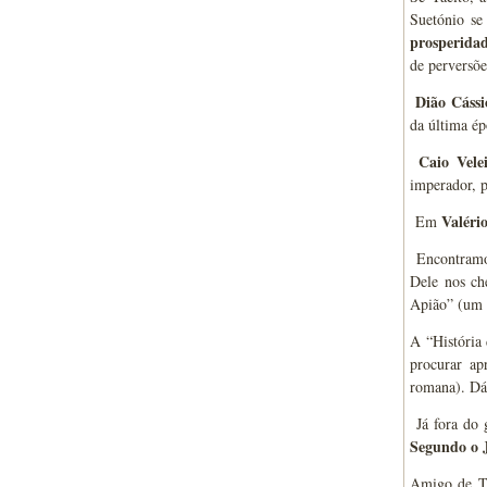
Suetónio se
prosperidad
de perversõe
Dião Cássi
da última é
Caio Vele
imperador, 
Valéri
Em
Encontramos
Dele nos che
Apião” (um r
A “História 
procurar ap
romana). Dá-
Já fora do g
Segundo o 
Amigo de Tá