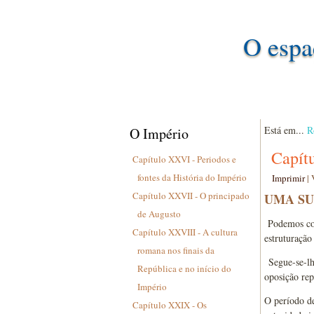
O espa
Está em...
R
O Império
Capítu
Capítulo XXVI - Periodos e
fontes da História do Império
Imprimir
|
Capítulo XXVII - O principado
UMA SU
de Augusto
Podemos co
Capítulo XXVIII - A cultura
estruturação
romana nos finais da
Segue-se-l
República e no início do
oposição rep
Império
O período d
Capítulo XXIX - Os