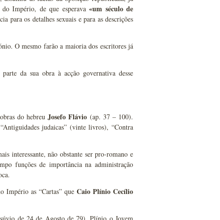
«um século de
to do Império, de que esperava
cia para os detalhes sexuais e para as descrições
tónio. O mesmo farão a maioria dos escritores já
a parte da sua obra à acção governativa desse
Josefo Flávio
 obras do hebreu
(ap. 37 – 100).
“Antiguidades judaicas” (vinte livros), “Contra
ais interessante, não obstante ser pro-romano e
empo funções de importância na administração
oca.
Caio Plínio Cecílio
 do Império as “Cartas” que
esúvio de 24 de Agosto de 79), Plínio o Jovem