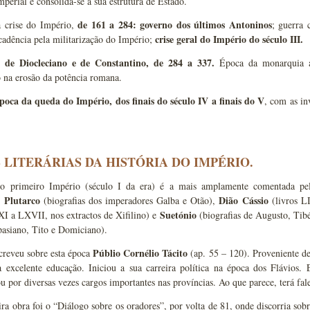
mperial e consolida-se a sua estrutura de Estado.
de 161 a 284: governo dos últimos Antoninos
 crise do Império,
; guerra 
crise geral do Império do século III.
cadência pela militarização do Império;
o de
Diocleciano
e de Constantino, de 284 a 337.
Época da monarquia ab
na erosão da potência romana.
época da queda do Império,
dos finais do século IV a finais do V
, com as in
 LITERÁRIAS DA HISTÓRIA DO IMPÉRIO.
primeiro Império (século I da era) é a mais amplamente comentada pelos 
Plutarco
Dião
Cássio
:
(biografias dos imperadores Galba e Otão),
(livros L
Suetónio
XI a LXVII, nos extractos de Xifilino) e
(biografias de Augusto, Tibé
pasiano, Tito e Domiciano).
Públio Cornélio Tácito
eveu sobre esta época
(ap. 55 – 120). Proveniente d
 excelente educação. Iniciou a sua carreira política na época dos Flávios
por diversas vezes cargos importantes nas províncias. Ao que parece, terá fal
ra obra foi o “Diálogo sobre os oradores”, por volta de 81, onde discorria sob