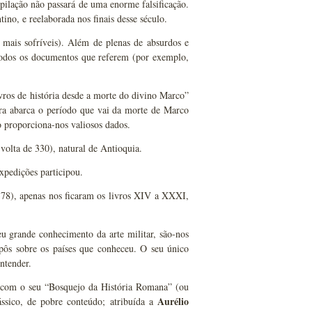
pilação não passará de uma enorme falsificação.
ino, e reelaborada nos finais desse século.
s mais sofríveis). Além de plenas de absurdos e
e todos os documentos que referem (por exemplo,
ivros de história desde a morte do divino Marco”
bra abarca o período que vai da morte de Marco
o proporciona-nos valiosos dados.
volta de 330), natural de Antioquia.
xpedições participou.
 378), apenas nos ficaram os livros XIV a XXXI,
u grande conhecimento da arte militar, são-nos
pôs sobre os países que conheceu. O seu único
ntender.
, com o seu “Bosquejo da História Romana” (ou
Aurélio
ássico, de pobre conteúdo; atribuída a