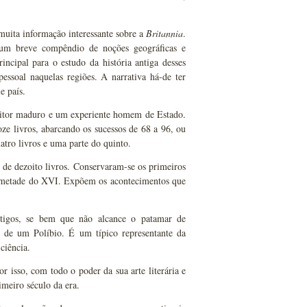
muita informação interessante sobre a
Britannia
.
um breve compêndio de noções geográficas e
incipal para o estudo da história antiga desses
ssoal naquelas regiões. A narrativa há-de ter
e país.
critor maduro e um experiente homem de Estado.
ze livros, abarcando os sucessos de 68 a 96, ou
atro livros e uma parte do quinto.
 de dezoito livros. Conservaram-se os primeiros
a metade do XVI. Expõem os acontecimentos que
tigos, se bem que não alcance o patamar de
u de um Políbio. É um típico representante da
ciência.
or isso, com todo o poder da sua arte literária e
imeiro século da era.