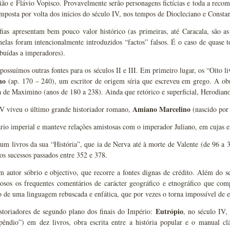
ião e Flávio Vopisco. Provavelmente serão personagens fictícias e toda a recom
mposta por volta dos inícios do século IV, nos tempos de Diocleciano e Constant
fias apresentam bem pouco valor histórico (as primeiras, até Caracala, são a
 nelas foram intencionalmente introduzidos “factos” falsos. É o caso de quas
ribuídas a imperadores).
ossuímos outras fontes para os séculos II e III. Em primeiro lugar, os “Oito l
ano
(ap. 170 – 240), um escritor de origem síria que escreveu em grego. A o
à de Maximino (anos de 180 a 238). Ainda que retórico e superficial, Herodian
Amiano Marcelino
V viveu o último grande historiador romano,
(nascido por 
rio imperial e manteve relações amistosas com o imperador Juliano, em cujas e
 um livros da sua “História”, que ia de Nerva até à morte de Valente (de 96 a
os sucessos passados entre 352 e 378.
autor sóbrio e objectivo, que recorre a fontes dignas de crédito. Além do se
osos os frequentes comentários de carácter geográfico e etnográfico que com
o de uma linguagem rebuscada e enfática, que por vezes o torna impossível de e
Eutrópio
storiadores de segundo plano dos finais do Império:
, no século IV
êndio”) em dez livros, obra escrita entre a história popular e o manual cl