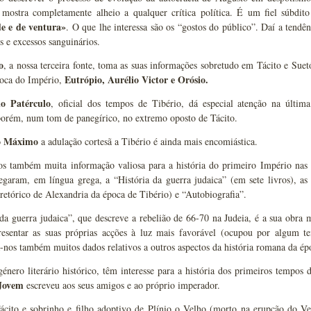
 mostra completamente alheio a qualquer crítica política. É um fiel súbdi
e e de ventura»
. O que lhe interessa são os “gostos do público”. Daí a tendên
s e excessos sanguinários.
o
, a nossa terceira fonte, toma as suas informações sobretudo em Tácito e Sue
Eutrópio, Aurélio Victor e Orósio.
poca do Império,
io Patérculo
, oficial dos tempos de Tibério, dá especial atenção na últim
porém, num tom de panegírico, no extremo oposto de Tácito.
o Máximo
a adulação cortesã a Tibério é ainda mais encomiástica.
 também muita informação valiosa para a história do primeiro Império nas
garam, em língua grega, a “História da guerra judaica” (em sete livros), as 
etórico de Alexandria da época de Tibério) e “Autobiografia”.
da guerra judaica”, que descreve a rebelião de 66-70 na Judeia, é a sua obra m
resentar as suas próprias acções à luz mais favorável (ocupou por algum t
nos também muitos dados relativos a outros aspectos da história romana da ép
énero literário histórico, têm interesse para a história dos primeiros tempos
Jovem
escreveu aos seus amigos e ao próprio imperador.
cito e sobrinho e filho adoptivo de Plínio o Velho (morto na erupção do V