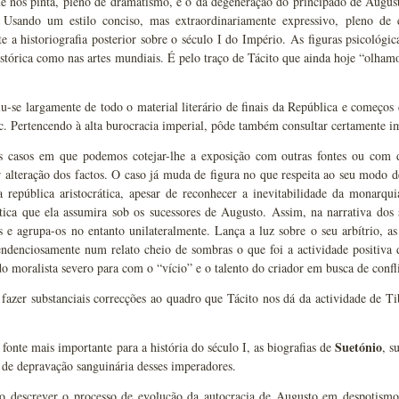
 nos pinta, pleno de dramatismo, é o da degeneração do principado de Augusto
. Usando um estilo conciso, mas extraordinariamente expressivo, pleno de 
e a historiografia posterior sobre o século I do Império. As figuras psicológic
istórica como nas artes mundiais. É pelo traço de Tácito que ainda hoje “olham
u-se largamente de todo o material literário de finais da República e começos 
tc. Pertencendo à alta burocracia imperial, pôde também consultar certamente i
 casos em que podemos cotejar-lhe a exposição com outras fontes ou com d
alteração dos factos. O caso já muda de figura no que respeita ao seu modo de
a república aristocrática, apesar de reconhecer a inevitabilidade da monarqui
ica que ela assumira sob os sucessores de Augusto. Assim, na narrativa dos s
s e agrupa-os no entanto unilateralmente. Lança a luz sobre o seu arbítrio, as
ndenciosamente num relato cheio de sombras o que foi a actividade positiva d
o moralista severo para com o “vício” e o talento do criador em busca de confli
fazer substanciais correcções ao quadro que Tácito nos dá da actividade de Ti
Suetónio
onte mais importante para a história do século I, as biografias de
, s
e de depravação sanguinária desses imperadores.
ao descrever o processo de evolução da autocracia de Augusto em despotismo,