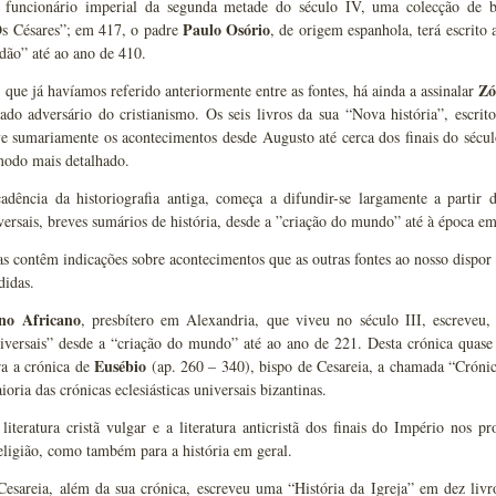
o funcionário imperial da segunda metade do século IV, uma colecção de br
Paulo Osório
Os Césares”; em 417, o padre
, de origem espanhola, terá escrito 
dão” até ao ano de 410.
Zó
 que já havíamos referido anteriormente entre as fontes, há ainda a assinalar
ado adversário do cristianismo. Os seis livros da sua “Nova história”, escr
e sumariamente os acontecimentos desde Augusto até cerca dos finais do sécul
modo mais detalhado.
ência da historiografia antiga, começa a difundir-se largamente a partir do
versais, breves sumários de história, desde a ”criação do mundo” até à época e
as contêm indicações sobre acontecimentos que as outras fontes ao nosso dispor
didas.
ano Africano
, presbítero em Alexandria, que viveu no século III, escreveu
iversais” desde a “criação do mundo” até ao ano de 221. Desta crónica quase 
Eusébio
ra a crónica de
(ap. 260 – 340), bispo de Cesareia, a chamada “Cróni
oria das crónicas eclesiásticas universais bizantinas.
teratura cristã vulgar e a literatura anticristã dos finais do Império nos p
religião, como também para a história em geral.
esareia, além da sua crónica, escreveu uma “História da Igreja” em dez livros.