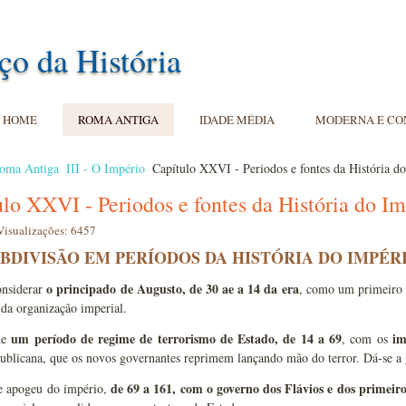
ço da História
HOME
ROMA ANTIGA
IDADE MÉDIA
MODERNA E C
oma Antiga
III - O Império
Capítulo XXVI - Periodos e fontes da História d
lo XXVI - Periodos e fontes da História do I
Visualizações: 6457
BDIVISÃO EM PERÍODOS DA HISTÓRIA DO IMPÉRI
o principado de Augusto, de 30 ae a 14 da era
nsiderar
, como um primeiro 
 da organização imperial.
um período de regime de terrorismo de Estado,
de 14 a 69
im
he
, com os
ublicana, que os novos governantes reprimem lançando mão do terror. Dá-se a g
de 69 a 161, com o governo dos Flávios e dos primeir
e apogeu do império,