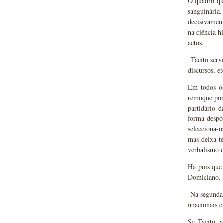
O quadro que
sanguinária
decisivament
na ciência h
actos.
Tácito servi
discursos, e
Em todos os
remoque por 
partidário d
forma despót
selecciona-o
mas deixa te
verbalismo d
Há pois que 
Domiciano.
Na segunda f
irracionais 
Se Tácito, 