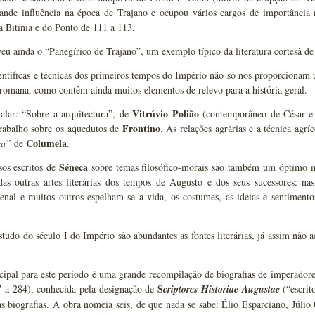
ande influência na época de Trajano e ocupou vários cargos de importância
a Bitínia e do Ponto de 111 a 113.
veu ainda o “Panegírico de Trajano”, um exemplo típico da literatura cortesã de
ntíficas e técnicas dos primeiros tempos do Império não só nos proporcionam u
 romana, como contêm ainda muitos elementos de relevo para a história geral.
Vitrúvio Polião
alar: “Sobre a arquitectura”, de
(contemporâneo de César e
Frontino
trabalho sobre os aquedutos de
. As relações agrárias e a técnica agrí
Columela
ca”
de
.
Séneca
os escritos de
sobre temas filosófico-morais são também um óptimo m
das outras artes literárias dos tempos de Augusto e dos seus sucessores: na
enal e muitos outros espelham-se a vida, os costumes, as ideias e sentimento
tudo do século I do Império são abundantes as fontes literárias, já assim não a
cipal para este período é uma grande recompilação de biografias de imperador
S
7 a 284), conhecida pela designação de
criptores
Historiae Augustae
(“escrit
as biografias. A obra nomeia seis, de que nada se sabe: Élio Esparciano, Júlio