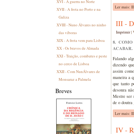
XVI - A guerra no Norte
Ler mais: I
XVII - A frota no Porto e na
Galiza
III - 
XVIII - Nuno Álvares no ninho
Imprimir
|
das víboras
XIX - A frota vem para Lisboa
8. COMO
ACABAR.
XX - Os bravos de Almada
XXI - Traição, combates e peste
Falando al
no cerco de Lisboa
dizendo que
assim como
XXII - Com NunÁlvares de
maneira a q
Monsaraz a Palmela
que tanto 
Breves
desonra não
Mestre ser 
de o doutra 
Ler mais: I
IV - 