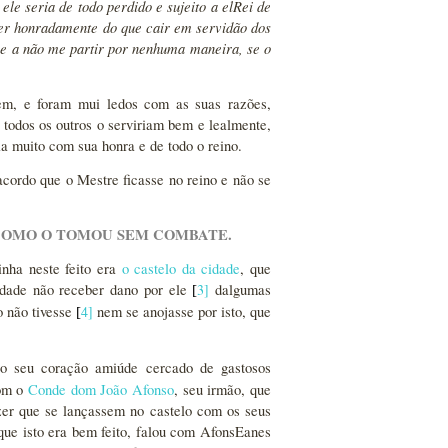
ele seria de todo perdido e sujeito a elRei de
rer honradamente do que cair em servidão dos
a e a não me partir por nenhuma maneira, se o
em, e foram mui ledos com as suas razões,
 todos os outros o serviriam bem e lealmente,
ia muito com sua honra e de todo o reino.
acordo que o Mestre ficasse no reino e não se
 COMO O TOMOU SEM COMBATE.
nha neste feito era
o castelo da cidade
, que
cidade não receber dano por ele
3
]
dalgumas
[
o não tivesse
4
]
nem se anojasse por isto, que
[
 o seu coração amiúde cercado de gastosos
com o
Conde dom João Afonso
, seu irmão, que
izer que se lançassem no castelo com os seus
que isto era bem feito, falou com AfonsEanes