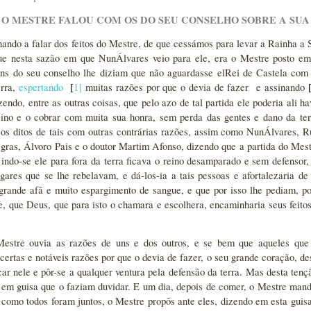
 O MESTRE FALOU COM OS DO SEU CONSELHO SOBRE A SUA
nando a falar dos feitos do Mestre, de que cessámos para levar a Rainha a
que nesta sazão em que NunÁlvares veio para ele, era o Mestre posto em
ns do seu conselho lhe diziam que não aguardasse elRei de Castela com 
erra,
espertando
1
]
muitas razões por que o devia de fazer e assinando
[
endo, entre as outras coisas, que pelo azo de tal partida ele poderia ali ha
eino e o cobrar com muita sua honra, sem perda das gentes e dano da ter
os ditos de tais com outras contrárias razões, assim como NunÁlvares, R
gras, Álvoro Pais e o doutor Martim Afonso, dizendo que a partida do Me
 indo-se ele para fora da terra ficava o reino desamparado e sem defensor,
ugares que se lhe rebelavam, e dá-los-ia a tais pessoas e afortalezaria d
rande afã e muito espargimento de sangue, e que por isso lhe pediam, po
le, que Deus, que para isto o chamara e escolhera, encaminharia seus feit
estre ouvia as razões de uns e dos outros, e se bem que aqueles que 
ertas e notáveis razões por que o devia de fazer, o seu grande coração, dese
icar nele e pôr-se a qualquer ventura pela defensão da terra. Mas desta te
, em guisa que o faziam duvidar. E um dia, depois de comer, o Mestre ma
 como todos foram juntos, o Mestre propôs ante eles, dizendo em esta guis