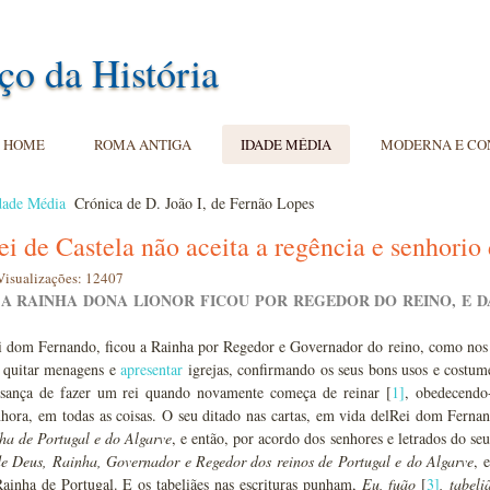
ço da História
HOME
ROMA ANTIGA
IDADE MÉDIA
MODERNA E C
dade Média
Crónica de D. João I, de Fernão Lopes
rei de Castela não aceita a regência e senhorio
Visualizações: 12407
 A RAINHA DONA LIONOR FICOU POR REGEDOR DO REINO, E D
dom Fernando, ficou a Rainha por Regedor e Governador do reino, como nos tra
 quitar menagens e
apresentar
igrejas, confirmando os seus bons usos e costume
ança de fazer um rei quando novamente começa de reinar [
1
]
, obedecendo
hora, em todas as coisas. O seu ditado nas cartas, em vida delRei dom Fernan
ha de Portugal e do Algarve
, e então, por acordo dos senhores e letrados do s
de Deus, Rainha, Governador e Regedor dos reinos de Portugal e do Algarve
, 
ainha de Portugal. E os tabeliães nas escrituras punham,
Eu, fuão
[
3
]
, tabel