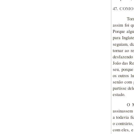
47. COMO
Tor
assim foi 
Porque algu
para Inglat
seguiam, diz
tornar ao r
desfazendo 
João das Re
seu, porque
os outros l
senão com g
partisse de
estado.
O M
assinassem c
a todavia f
o contrário
com eles, e