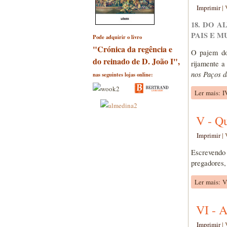
Imprimir
|
18. DO 
PAIS E M
Pode adquirir o livro
"Crónica da regência e
O pajem do
do reinado de D. João I",
rijamente a
nos Paços d
nas seguintes lojas online:
Ler mais: 
V - Q
Imprimir
|
Escrevendo
pregadores,
Ler mais: 
VI - A
Imprimir
|