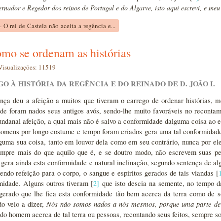
rnador e Regedor dos reinos de Portugal e do Algarve, isto aqui escrevi, e meu s
- O rei de Castela não aceita a regência e...
omo se ordenam as histórias
Visualizações: 11519
GO À HISTÓRIA DA REGÊNCIA E DO REINADO DE D. JOÃO I.
nça deu a afeição a muitos que tiveram o carrego de ordenar histórias, 
de foram nados seus antigos avós, sendo-lhe muito favoráveis no recontame
ndanal afeição, a qual mais não é salvo a conformidade dalguma coisa ao 
omens por longo costume e tempo foram criados gera uma tal conformidade
lguma sua coisa, tanto em louvor dela como em seu contrário, nunca por el
empre mais do que aquilo que é, e se doutro modo, não escrevem suas 
 gera ainda esta conformidade e natural inclinação, segundo sentença de alg
endo refeição para o corpo, o sangue e espíritos gerados de tais viandas [
midade. Alguns outros tiveram [
2
]
que isto descia na semente, no tempo da
gerado que lhe fica esta conformidade tão bem acerca da terra como de 
Nós não somos nados a nós mesmos, porque uma parte de n
do veio a dizer,
o do homem acerca de tal terra ou pessoas, recontando seus feitos, sempre 