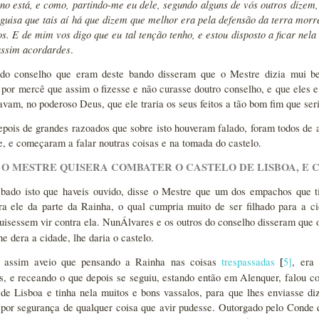
ino está, e como, partindo-me eu dele, segundo alguns de vós outros dizem, 
 guisa que tais aí há que dizem que melhor era pela defensão da terra mor
os. E de mim vos digo que eu tal tenção tenho, e estou disposto a ficar nel
assim acordardes
.
do conselho que eram deste bando disseram que o Mestre dizia mui b
 por mercê que assim o fizesse e não curasse doutro conselho, e que eles e
avam, no poderoso Deus, que ele traria os seus feitos a tão bom fim que ser
epois de grandes razoados que sobre isto houveram falado, foram todos de 
le, e começaram a falar noutras coisas e na tomada do castelo.
O O MESTRE QUISERA COMBATER O CASTELO DE LISBOA, E
bado isto que haveis ouvido, disse o Mestre que um dos empachos que ti
ra ele da parte da Rainha, o qual cumpria muito de ser filhado para a 
quisessem vir contra ela. NunÁlvares e os outros do conselho disseram que 
e dera a cidade, lhe daria o castelo.
 assim aveio que pensando a Rainha nas coisas
trespassadas
5
]
, era
[
, e receando o que depois se seguiu, estando então em Alenquer, falou 
 de Lisboa e tinha nela muitos e bons vassalos, para que lhes enviasse d
 por segurança de qualquer coisa que avir pudesse. Outorgado pelo Conde 