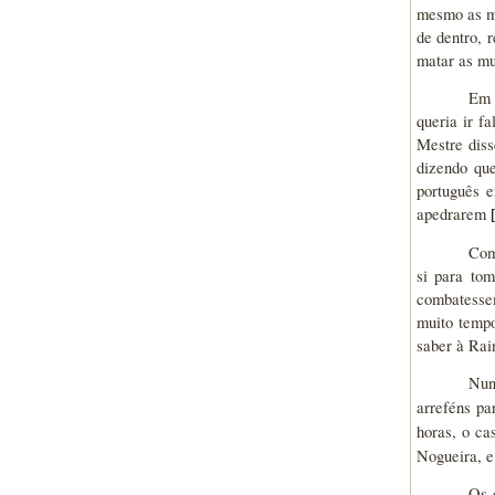
mesmo as mu
de dentro, 
matar as mu
Em 
queria ir f
Mestre diss
dizendo que
português e
apedrarem
Com
si para to
combatessem
muito tempo
saber à Rai
Nun
arreféns pa
horas, o ca
Nogueira, e
Os 