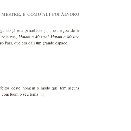
 MESTRE, E COMO ALI FOI ÁLVORO
egundo já era percebido
1
]
, começou de ir
[
Matam o Mestre! Matam o Mestre
o pela rua,
o Pais, que era dali um grande espaço.
 feitos deste homem o modo que têm alguns
le concluem o seu tema
1
]
.
[