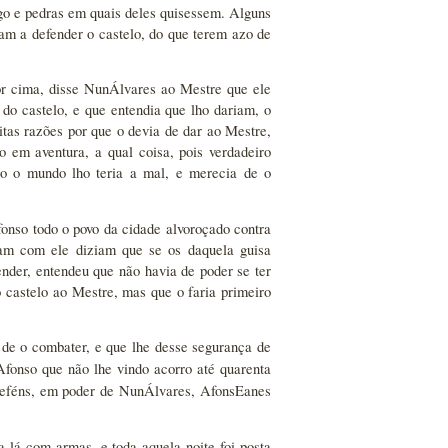
go e pedras em quais deles quisessem. Alguns
iam a defender o castelo, do que terem azo de
por cima, disse NunÁlvares ao Mestre que ele
do castelo, e que entendia que lho dariam, o
tas razões por que o devia de dar ao Mestre,
 em aventura, a qual coisa, pois verdadeiro
odo o mundo lho teria a mal, e merecia de o
onso todo o povo da cidade alvoroçado contra
am com ele diziam que se os daquela guisa
nder, entendeu que não havia de poder se ter
castelo ao Mestre, mas que o faria primeiro
de o combater, e que lhe desse segurança de
Afonso que não lhe vindo acorro até quarenta
rreféns, em poder de NunÁlvares, AfonsEanes
 lá com armas, e toda aquela noite foi posta