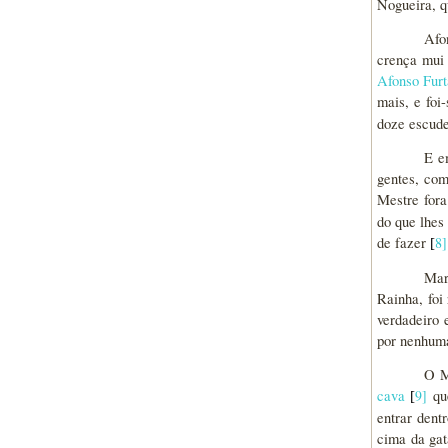
Nogueira, q
Afo
crença mui 
Afonso Fur
mais, e foi
doze escude
E e
gentes, com
Mestre fora
do que lhes
de fazer
8
]
[
Mar
Rainha, foi
verdadeiro 
por nenhuma
O M
cava
9
]
que
[
entrar dent
cima da ga