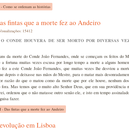
I - Como se ordenam as histórias
Das fintas que a morte fez ao Andeiro
Visualizações: 15412
 O CONDE HOUVERA DE SER MORTO POR DIVERSAS VE
guns da morte do Conde João Fernandes, onde se começam os feitos do Me
 a fortuna muitas vezes escusa por longo tempo a morte a alguns homen
 fez a este Conde João Fernandes, que muitas vezes lhe desviou a morte
ue depois o deixasse nas mãos do Mestre, para o matar mais desonradamente
por razão do que o matou como da morte que por ele houve, nenhum dos
 fora. Mas temos que o muito alto Senhor Deus, que em sua providência n
rei, ordenou que o não matasse outro senão ele, e isto em tempo assinalad
guisa fazer.
II - Das fintas que a morte fez ao Andeiro
Revolução em Lisboa