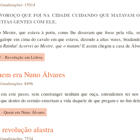
Visualizações: 15014
ALVOROÇO QUE FOI NA CIDADE CUIDANDO QUE MATAVAM O
UITAS GENTES COM ELE.
 Mestre, que estava à porta, como lhe disseram que fosse pela vila, s
 galope em cima do cavalo em que estava, dizendo a altas vozes, bradand
a Rainha! Acorrei ao Mestre, que o matam!
E assim chegou a casa de Álvor
IV - Revolução em Lisboa
uem era Nuno Álvares
Visualizações: 8496
 em este passo, sem constranger nenhum que ouça, entendemos ter nos
 que dentro do sermão enxertam a vida daquele de que pregam e no fim de
V - Quem era Nuno Álvares
 revolução alastra
Visualizações: 7534