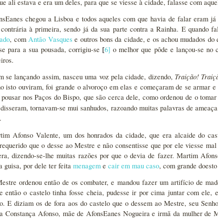
ue ali estava e era um deles, para que se viesse à cidade, falasse com aqu
nsEanes chegou a Lisboa e todos aqueles com que havia de falar eram já 
contrária à primeira, sendo já da sua parte contra a Rainha. E quando 
tado
, com
Antão Vasques
e outros bons da cidade, e os achou mudados do q
-se para a sua pousada, corrigiu-se
6
]
o melhor que pôde e lançou-se no 
[
iros.
Traição! Trai
m se lançando assim, nasceu uma voz pela cidade, dizendo,
o isto ouviram, foi grande o alvoroço em elas e começaram de se armar e c
 pousar nos Paços do Bispo, que são cerca dele, como ordenou de o toma
 disseram, tornavam-se mui sanhudos, razoando muitas palavras de ameaça 
.
tim Afonso Valente, um dos honrados da cidade, que era alcaide do cas
 requerido que o desse ao Mestre e não consentisse que por ele viesse mal 
era, dizendo-se-lhe muitas razões por que o devia de fazer. Martim Afons
 guisa, por dele ter feita
menagem
e
cair em mau caso
, com grande doesto
estre ordenou então de os combater, e mandou fazer um artifício de m
 então o castelo tinha fosse cheia, pudesse ir por cima juntar com ele,
ro. E diziam os de fora aos do castelo que o dessem ao Mestre, seu Sen
ta Constança Afonso, mãe de AfonsEanes Nogueira e irmã da mulher de 