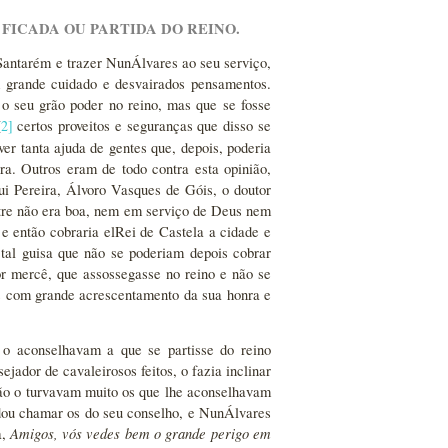
 FICADA OU PARTIDA DO REINO.
 Santarém e trazer NunÁlvares ao seu serviço,
 grande cuidado e desvairados pensamentos.
o seu grão poder no reino, mas que se fosse
2
]
certos proveitos e seguranças que disso se
[
ver tanta ajuda de gentes que, depois, poderia
ra. Outros eram de todo contra esta opinião,
ui Pereira, Álvoro Vasques de Góis, o doutor
stre não era boa, nem em serviço de Deus nem
 e então cobraria elRei de Castela a cidade e
e tal guisa que não se poderiam depois cobrar
r mercê, que assossegasse no reino e não se
os com grande acrescentamento da sua honra e
o aconselhavam a que se partisse do reino
jador de cavaleirosos feitos, o fazia inclinar
nção o turvavam muito os que lhe aconselhavam
ndou chamar os do seu conselho, e NunÁlvares
Amigos, vós vedes bem o grande perigo em
a,