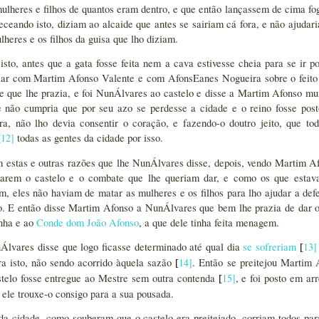
lheres e filhos de quantos eram dentro, e que então lançassem de cima fo
receando isto, diziam ao alcaide que antes se sairiam cá fora, e não ajudar
lheres e os filhos da guisa que lho diziam.
isto, antes que a gata fosse feita nem a cava estivesse cheia para se ir 
alar com Martim Afonso Valente e com AfonsEanes Nogueira sobre o feito 
e que lhe prazia, e foi NunÁlvares ao castelo e disse a Martim Afonso mui
 não cumpria que por seu azo se perdesse a cidade e o reino fosse posto
ra, não lho devia consentir o coração, e fazendo-o doutro jeito, que t
12
]
todas as gentes da cidade por isso.
[
 estas e outras razões que lhe NunÁlvares disse, depois, vendo Martim Af
marem o castelo e o combate que lhe queriam dar, e como os que estav
, eles não haviam de matar as mulheres e os filhos para lho ajudar a defe
. E então disse Martim Afonso a NunÁlvares que bem lhe prazia de dar o 
nha e ao
Conde dom João Afonso
, a que dele tinha feita menagem.
Álvares disse que logo ficasse determinado até qual dia
se sofreriam
13
]
[
ra isto, não sendo acorrido àquela sazão
14
]
. Então se preitejou Martim 
[
stelo fosse entregue ao Mestre sem outra contenda
15
]
, e foi posto em a
[
 ele trouxe-o consigo para a sua pousada.
da cidade, como souberam que o castelo era preitejado, corriam todos para