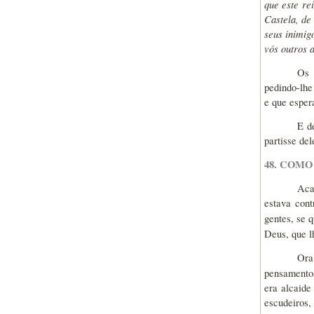
que este re
Castela, de
seus inimig
vós outros 
Os 
pedindo-lhe
e que esper
E d
partisse de
48. COM
Aca
estava cont
gentes, se 
Deus, que lh
Ora
pensamentos
era alcaide
escudeiros,