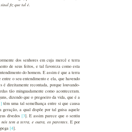
inal fiz que tal é
.
mormente dos senhores em cuja mercê e terra
nto de seus feitos, e tal favoreza como esta
entendimento do homem. E assim é que a terra
 entre o seu entendimento e ela, que havendo
es é direitamente recontada, porque louvando-
perdas tão minguadamente como aconteceram.
uns, dizendo que o pregoeiro da vida, que é a
1
]
têm uma tal semelhança entre si que causa
 geração, a qual dispõe por tal guisa aquele
seus divedos
[
3
]. E assim parece que o sentiu
ós tem a terra, e outra, os parentes
. E por
sopega
[
4
].