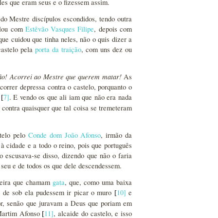
eles que eram seus e o fizessem assim.
do Mestre discípulos escondidos, tendo outra
falou com
Estêvão Vasques Filipe
, depois com
ue cuidou que tinha neles, não o quis dizer a
castelo pela
porta da traição
, com uns dez ou
ção! Acorrei ao Mestre que querem matar!
As
orrer depressa contra o castelo, porquanto o
r
7
]
. E vendo os que ali iam que não era nada
[
contra quaisquer que tal coisa se tremeteram
telo pelo
Conde dom João Afonso
, irmão da
à cidade e a todo o reino, pois que português
o escusava-se disso, dizendo que não o faria
 seu e de todos os que dele descendessem.
adeira que chamam
gata
, que, como uma baixa
 e de sob ela pudessem ir picar o muro
10
]
e
[
hor, senão que juravam a Deus que poriam em
Martim Afonso
11
]
, alcaide do castelo, e isso
[