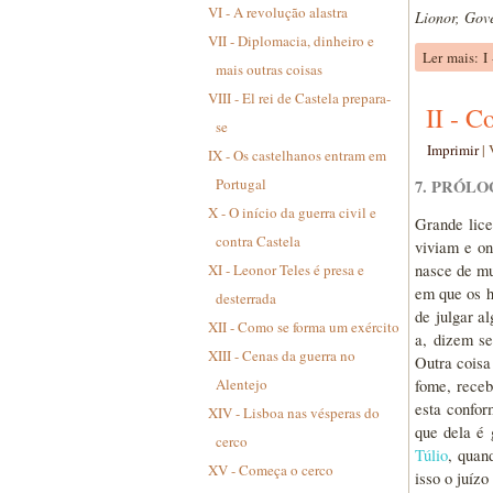
VI - A revolução alastra
Lionor, Gove
VII - Diplomacia, dinheiro e
Ler mais: I 
mais outras coisas
VIII - El rei de Castela prepara-
II - C
se
Imprimir
|
IX - Os castelhanos entram em
Portugal
7. PRÓLO
X - O início da guerra civil e
Grande lice
contra Castela
viviam e on
XI - Leonor Teles é presa e
nasce de mu
em que os h
desterrada
de julgar a
XII - Como se forma um exército
a, dizem s
XIII - Cenas da guerra no
Outra coisa
Alentejo
fome, receb
esta confor
XIV - Lisboa nas vésperas do
que dela é 
cerco
Túlio
, quan
XV - Começa o cerco
isso o juíz