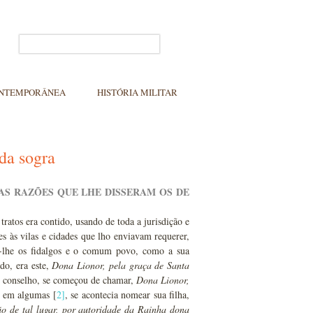
ONTEMPORÂNEA
HISTÓRIA MILITAR
 da sogra
AS RAZÕES QUE LHE DISSERAM OS DE
tos era contido, usando de toda a jurisdição e
s às vilas e cidades que lho enviavam requerer,
-lhe os fidalgos e o comum povo, como a sua
do, era este,
Dona Lionor, pela graça de Santa
eu conselho, se começou de chamar,
Dona Lionor,
e em algumas [
2
]
, se acontecia nomear sua filha,
ião de tal lugar, por autoridade da Rainha dona