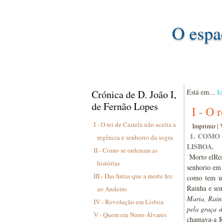
O espa
Está em...
I
Crónica de D. João I,
de Fernão Lopes
I - O 
I - O rei de Castela não aceita a
Imprimir
|
1. COMO
regência e senhorio da sogra
LISBOA.
II - Como se ordenam as
Morto elRei 
histórias
senhorio em
III - Das fintas que a morte fez
como tem us
Rainha e sen
ao Andeiro
Maria, Rain
IV - Revolução em Lisboa
pela graça 
V - Quem era Nuno Álvares
chamava-a R