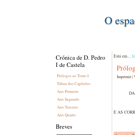
O espa
Está em...
I
Crónica de D. Pedro
I de Castela
Prólo
Prólogos ao Tomo I
Imprimir
|
Tábua dos Capítulos
Ano Primeiro
DA
Ano Segundo
Ano Terceiro
E AS COR
Ano Quarto
Breves