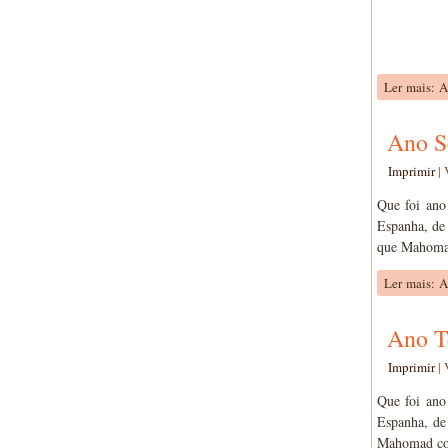
Ler mais: A
Ano S
Imprimir
|
Que foi ano
Espanha, de 
que Mahomad 
Ler mais: 
Ano T
Imprimir
|
Que foi ano
Espanha, de
Mahomad come