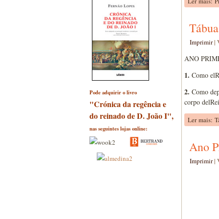
Ler mais: 
Tábua
Imprimir
|
ANO PRIM
1.
Como elRei
2.
Como depoi
Pode adquirir o livro
corpo delRe
"Crónica da regência e
do reinado de D. João I",
Ler mais: T
nas seguintes lojas online:
Ano P
Imprimir
|