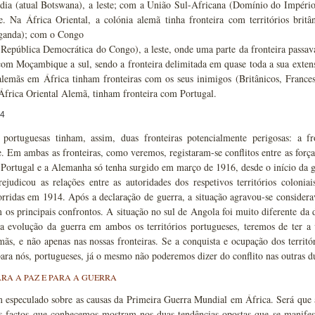
dia (atual Botswana), a leste; com a União Sul-Africana (Domínio do Império 
e. Na África Oriental, a colónia alemã tinha fronteira com territórios britân
ganda); com o Congo
 República Democrática do Congo), a leste, onde uma parte da fronteira passa
 com Moçambique a sul, sendo a fronteira delimitada em quase toda a sua ext
alemãs em África tinham fronteiras com os seus inimigos (Britânicos, Frances
África Oriental Alemã, tinham fronteira com Portugal.
 portuguesas tinham, assim, duas fronteiras potencialmente perigosas: a f
Em ambas as fronteiras, como veremos, registaram-se conflitos entre as força
 Portugal e a Alemanha só tenha surgido em março de 1916, desde o início da 
rejudicou as relações entre as autoridades dos respetivos territórios colonia
corridas em 1914. Após a declaração de guerra, a situação agravou-se conside
m os principais confrontos. A situação no sul de Angola foi muito diferente 
na evolução da guerra em ambos os territórios portugueses, teremos de ter a 
mãs, e não apenas nas nossas fronteiras. Se a conquista e ocupação dos terri
para nós, portugueses, já o mesmo não poderemos dizer do conflito nas outras d
RA A PAZ E PARA A GUERRA
 especulado sobre as causas da Primeira Guerra Mundial em África. Será que a
 factos que conhecemos mostram-nos duas tendências opostas que se manifes