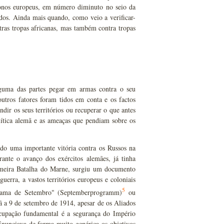
lonos europeus, em número diminuto no seio da
dos. Ainda mais quando, como veio a verificar-
tras tropas africanas, mas também contra tropas
alguma das partes pegar em armas contra o seu
utros fatores foram tidos em conta e os factos
ir os seus territórios ou recuperar o que antes
olítica alemã e as ameaças que pendiam sobre os
do uma importante vitória contra os Russos na
ante o avanço dos exércitos alemães, já tinha
imeira Batalha do Marne, surgiu um documento
erra, a vastos territórios europeus e coloniais
5
rama de Setembro" (Septemberprogramm)
ou
a 9 de setembro de 1914, apesar de os Aliados
cupação fundamental é a segurança do Império
Enunciava de forma muito genérica os objetivos