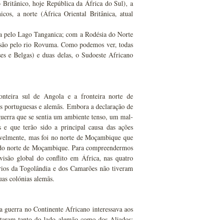
Britânico, hoje República da África do Sul), a
icos, a norte (África Oriental Britânica, atual
va pelo Lago Tanganica; com a Rodésia do Norte
ensão pelo rio Rovuma. Como podemos ver, todas
es e Belgas) e duas delas, o Sudoeste Africano
ronteira sul de Angola e a fronteira norte de
s portuguesas e alemãs. Embora a declaração de
guerra que se sentia um ambiente tenso, um mal-
is e que terão sido a principal causa das ações
ravelmente, mas foi no norte de Moçambique que
da do norte de Moçambique. Para compreendermos
visão global do conflito em África, nas quatro
tórios da Togolândia e dos Camarões não tiveram
uas colónias alemãs.
 guerra no Continente Africano interessava aos
taram tanto do lado alemão como dos Aliados: