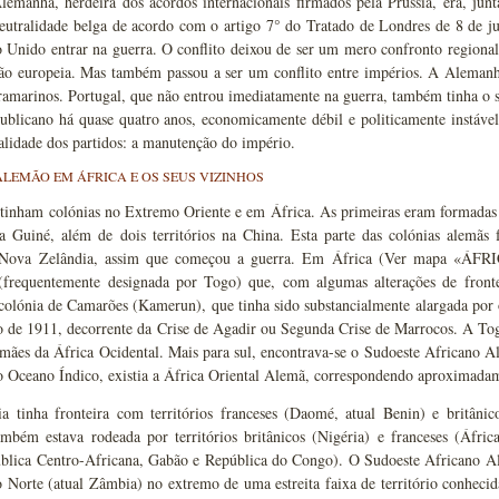
lemanha, herdeira dos acordos internacionais firmados pela Prússia, era, ju
eutralidade belga de acordo com o artigo 7° do Tratado de Londres de 8 de ju
 Unido entrar na guerra. O conflito deixou de ser um mero confronto regional
o europeia. Mas também passou a ser um conflito entre impérios. A Alemanh
ramarinos. Portugal, que não entrou imediatamente na guerra, também tinha o se
publicano há quase quatro anos, economicamente débil e politicamente instáve
alidade dos partidos: a manutenção do império.
ALEMÃO EM ÁFRICA E OS SEUS VIZINHOS
tinham colónias no Extremo Oriente e em África. As primeiras eram formadas p
a Guiné, além de dois territórios na China. Esta parte das colónias alemãs 
 Nova Zelândia, assim que começou a guerra. Em África (Ver mapa «ÁFRIC
(frequentemente designada por Togo) que, com algumas alterações de fronte
colónia de Camarões (Kamerun), que tinha sido substancialmente alargada por 
 de 1911, decorrente da Crise de Agadir ou Segunda Crise de Marrocos. A Tog
emães da África Ocidental. Mais para sul, encontrava-se o Sudoeste Africano Al
o Oceano Índico, existia a África Oriental Alemã, correspondendo aproximadam
a tinha fronteira com territórios franceses (Daomé, atual Benin) e britâni
mbém estava rodeada por territórios britânicos (Nigéria) e franceses (Áfric
blica Centro-Africana, Gabão e República do Congo). O Sudoeste Africano Al
 Norte (atual Zâmbia) no extremo de uma estreita faixa de território conheci