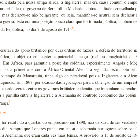
 solicitada pela nossa antiga aliada, a Inglaterra, mas era causa comum o em
o britânico, o governo de Bernardino Machado adotou a atitude aconselhada po
, mas declarou-se não beligerante, ou seja, mantinha-se neutral sem declarar a
a guerra. Esta era uma posição pouco clara que foi tornada pública, também de
8
da República, no dia 7 de agosto de 1914
.
essitava do apoio britânico por duas ordens de razões: a defesa do território 
bérica, o objetivo era conter a potencial ameaça (real ou imaginária) da
. Em África, para garantir a posse das colónias, especialmente Angola e M
emão, a primeira, e com a África Oriental Alemã, a segunda. Este apoio brit
no tempo da Monarquia, tinha algo de paradoxal pois a Inglaterra e a Alem
tuguesas. Em 1897, por ocasião dasnegociações para a obtenção de um emprésti
acordo secreto entre os governos britânico e alemão que impunham as rendas d
a a partilha entre a Inglaterra e a Alemanha do controlo económico das colón
9
rança
.
9-290
 ter resolvido a questão do empréstimo em 1898, não deixava de ser verdade q
 dia, sempre que Londres punha em causa a soberania portuguesa sobre aqueles
m a Alemanha que eram cada vez mais tensas. A prová-lo, a 13 de agosto de 1