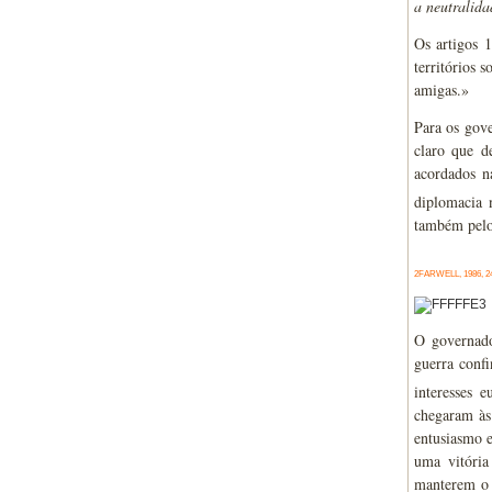
a neutralid
Os artigos 
territórios 
amigas.»
Para os gove
claro que d
acordados n
diplomacia n
também pelos
2FARWELL, 1986, 2
O governado
guerra confi
interesses 
chegaram às 
entusiasmo e
uma vitória
manterem o 