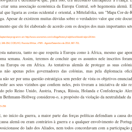
a criar uma associação económica da Europa Central, sob hegemonia alemã. Em
al que ligaria as costas ocidental e oriental, a Mittelafrika, um "Mapa Cor-de-
lga. Apesar de existirem muitas dúvidas sobre o verdadeiro valor que este docu
mento que ele foi elaborado de acordo com os desejos dos mais importantes set
o Septemberprogramm em
http://www.wwnorton.com/college/history/ralph/workbook/ralprs34.htm
48-354; COELHO, Revista Militar, nº8/9 - Agosto/Setembro de 2014, 687-701.
sta natureza, tanto no que respeita à Europa como à África, mesmo que ape
uma semana. Assim, teremos de concluir que os assuntos nele inscritos foram 
s na Europa ou em África. As tentativas alemãs de proteger as suas colóni
as não apenas pelos governadores das colónias, mas pela diplomacia ofic
não ser por uma questão estratégica sem perder de vista os objetivos enuncia
dir aos seus vizinhos que confiem neles, pois tiveram a iniciativa de não re
ado pelo Reino Unido, Áustria, França, Rússia, Holanda e Confederação Alem
n Bethmann-Hollweg considerou-o, a propósito da violação da neutralidade da
15-256
 no início da guerra, a maior parte das forças políticas defendiam a causa dos
causa alemã ou eram contrários à guerra e a qualquer envolvimento de Portuga
 posicionasse do lado dos Aliados, nem todos concordavam com a participação 