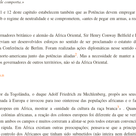
ade comporta.»
11 e 12 deste capítulo estabelecem também que as Potências devem empregar o
sob o regime de neutralidade e se comprometem, «antes de pegar em armas, a re
rnadores britânico e alemão da África Oriental, Sir Henry Conway Belfield e 
eviam ser desenvolvidos esforços no sentido de ser proclamado o estatuto de
a Conferência de Berlim. Foram realizadas ações diplomáticas nesse sentido
2
orte-americana junto das potências aliadas
. Mas a necessidade de manter a n
 governadores de outros territórios, não só da África Oriental.
4-25
r da Togolândia, o duque Adolf Friedrich zu Mechlenberg, propôs aos seus v
nada à Europa e invocou para isso ointeresse das populações africanas e o fa
3
europeus em África, mostrar a «unidade da cultura da raça branca
» . Quand
colónias africanas, a reação dos colonos europeus foi diferente da que se ve
m ambos os campos e muitos correram a alistar-se pois todos estavam convencido
 rápida. Em África existiam outras preocupações; pensava-se que a princip
controlo dos Africanos que tinham sido submetidos (não inteira nem defini