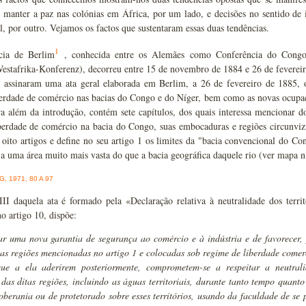
e manter a paz nas colónias em África, por um lado, e decisões no sentido de 
l, por outro. Vejamos os factos que sustentaram essas duas tendências.
1
cia de Berlim
, conhecida entre os Alemães como Conferência do Congo
estafrika-Konferenz), decorreu entre 15 de novembro de 1884 e 26 de fevereiro
es assinaram uma ata geral elaborada em Berlim, a 26 de fevereiro de 1885, 
berdade de comércio nas bacias do Congo e do Níger, bem como as novas ocupaçõe
ra além da introdução, contém sete capítulos, dos quais interessa mencionar do
iberdade de comércio na bacia do Congo, suas embocaduras e regiões circunvizi
oito artigos e define no seu artigo 1 os limites da "bacia convencional do Con
a uma área muito mais vasta do que a bacia geográfica daquele rio (ver mapa n
, 1971, 80 A 97
III daquela ata é formado pela «Declaração relativa à neutralidade dos terr
o artigo 10, dispõe:
ar uma nova garantia de segurança ao comércio e à indústria e de favorecer,
nas regiões mencionadas no artigo 1 e colocadas sob regime de liberdade comerci
ue a ela aderirem posteriormente, comprometem-se a respeitar a neutralida
das ditas regiões, incluindo as águas territoriais, durante tanto tempo quan
soberania ou de protetorado sobre esses territórios, usando da faculdade de s