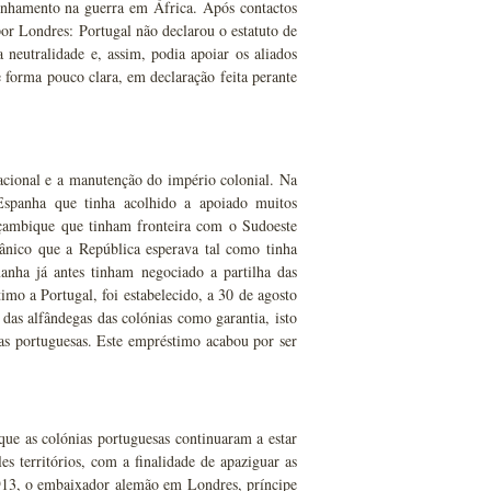
penhamento na guerra em África. Após contactos
r Londres: Portugal não declarou o estatuto de
 neutralidade e, assim, podia apoiar os aliados
 forma pouco clara, em declaração feita perante
nacional e a manutenção do império colonial. Na
 Espanha que tinha acolhido a apoiado muitos
oçambique que tinham fronteira com o Sudoeste
ânico que a República esperava tal como tinha
anha já antes tinham negociado a partilha das
mo a Portugal, foi estabelecido, a 30 de agosto
as alfândegas das colónias como garantia, isto
ias portuguesas. Este empréstimo acabou por ser
ue as colónias portuguesas continuaram a estar
 territórios, com a finalidade de apaziguar as
913, o embaixador alemão em Londres, príncipe