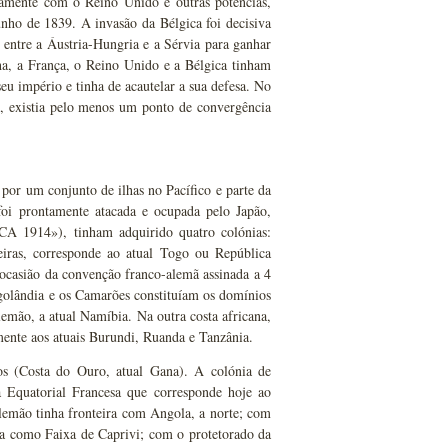
ntamente com o Reino Unido e outras potências,
nho de 1839. A invasão da Bélgica foi decisiva
 entre a Áustria-Hungria e a Sérvia para ganhar
a, a França, o Reino Unido e a Bélgica tinham
u império e tinha de acautelar a sua defesa. No
l, existia pelo menos um ponto de convergência
or um conjunto de ilhas no Pacífico e parte da
foi prontamente atacada e ocupada pelo Japão,
A 1914»), tinham adquirido quatro colónias:
iras, corresponde ao atual Togo ou República
ocasião da convenção franco-alemã assinada a 4
olândia e os Camarões constituíam os domínios
emão, a atual Namíbia. Na outra costa africana,
ente aos atuais Burundi, Ruanda e Tanzânia.
cos (Costa do Ouro, atual Gana). A colónia de
a Equatorial Francesa que corresponde hoje ao
emão tinha fronteira com Angola, a norte; com
da como Faixa de Caprivi; com o protetorado da