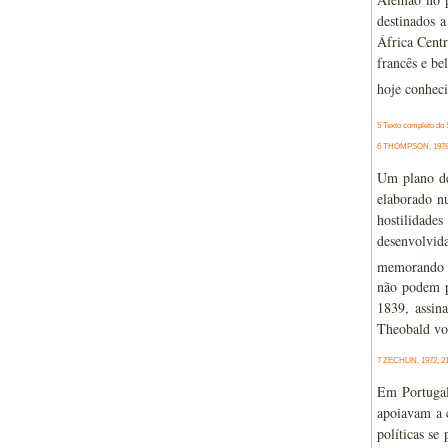
destinados 
África Centr
francês e be
hoje conheci
5 Texto completo d
6 THOMPSON, 1978, 3
Um plano de
elaborado n
hostilidade
desenvolvid
memorando a 
não podem pe
1839, assin
Theobald vo
7 ZECHLIN, 1972, 2
Em Portugal,
apoiavam a 
políticas se