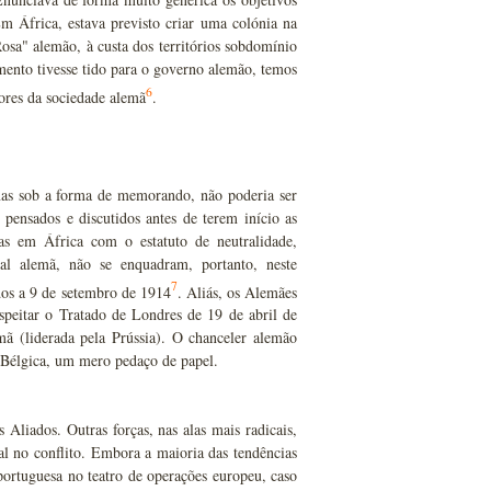
 África, estava previsto criar uma colónia na
Rosa" alemão, à custa dos territórios sobdomínio
mento tivesse tido para o governo alemão, temos
6
ores da sociedade alemã
.
nas sob a forma de memorando, não poderia ser
pensados e discutidos antes de terem início as
as em África com o estatuto de neutralidade,
ial alemã, não se enquadram, portanto, neste
7
dos a 9 de setembro de 1914
. Aliás, os Alemães
speitar o Tratado de Londres de 19 de abril de
ã (liderada pela Prússia). O chanceler alemão
 Bélgica, um mero pedaço de papel.
 Aliados. Outras forças, nas alas mais radicais,
l no conflito. Embora a maioria das tendências
portuguesa no teatro de operações europeu, caso