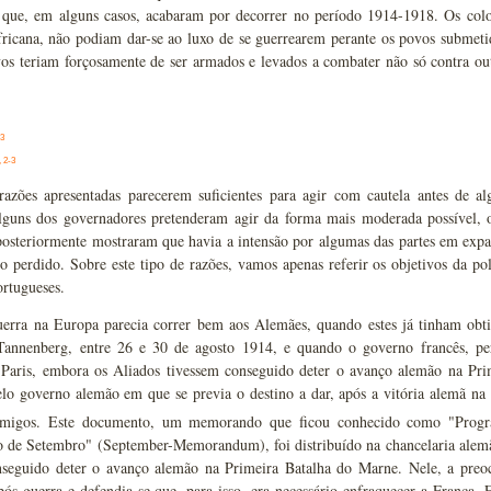
" que, em alguns casos, acabaram por decorrer no período 1914-1918. Os co
fricana, não podiam dar-se ao luxo de se guerrearem perante os povos submeti
vos teriam forçosamente de ser armados e levados a combater não só contra ou
23
 2-3
razões apresentadas parecerem suficientes para agir com cautela antes de 
alguns dos governadores pretenderam agir da forma mais moderada possível, o
osteriormente mostraram que havia a intensão por algumas das partes em expand
do perdido. Sobre este tipo de razões, vamos apenas referir os objetivos da p
ortugueses.
erra na Europa parecia correr bem aos Alemães, quando estes já tinham obti
Tannenberg, entre 26 e 30 de agosto 1914, e quando o governo francês, per
Paris, embora os Aliados tivessem conseguido deter o avanço alemão na Pr
lo governo alemão em que se previa o destino a dar, após a vitória alemã na gu
nimigos. Este documento, um memorando que ficou conhecido como "Prog
de Setembro" (September-Memorandum), foi distribuído na chancelaria alemã 
nseguido deter o avanço alemão na Primeira Batalha do Marne. Nele, a preo
s-guerra e defendia-se que, para isso, era necessário enfraquecer a França. 