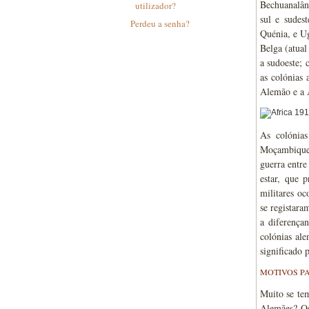
Bechuanalân
utilizador?
sul e sudest
Perdeu a senha?
Quénia, e U
Belga (atual
a sudoeste;
as colónias 
Alemão e a 
As colónias
Moçambique. 
guerra entre
estar, que p
militares o
se registara
a diferença
colónias ale
significado 
MOTIVOS PA
Muito se tem
Alemães? Os