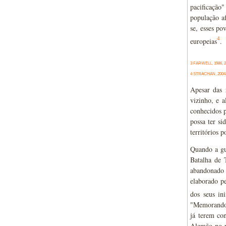
pacificação
população a
se, esses po
4
europeias
.
3 FARWELL, 1986, 
4 STRACHAN, 2004,
Apesar das 
vizinho, e 
conhecidos p
possa ter si
territórios p
Quando a gu
Batalha de 
abandonado 
elaborado pe
dos seus i
"Memorando 
já terem co
Alemão no pó