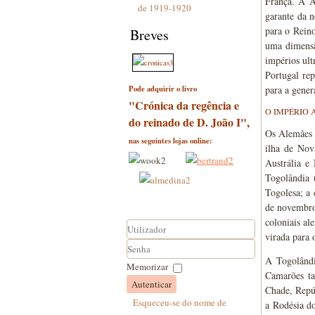
França. A A
de 1919-1920
garante da n
para o Reino
Breves
uma dimensã
impérios ult
Portugal re
Pode adquirir o livro
para a gener
"Crónica da regência e
O IMPÉRIO 
do reinado de D. João I",
Os Alemães 
nas seguintes lojas online:
ilha de Nov
Austrália e
Togolândia 
Togolesa; a 
de novembro
coloniais al
virada para 
Utilizador
A Togolândi
Senha
Memorizar
Camarões ta
Autenticar
Chade, Repú
Esqueceu-se do nome de
a Rodésia do