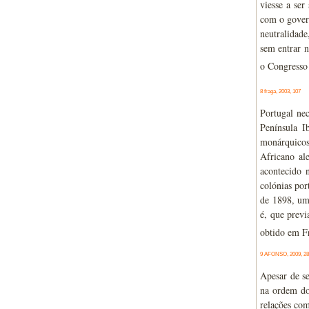
viesse a ser
com o govern
neutralidade
sem entrar n
o Congresso 
8 fraga, 2003, 107
Portugal nec
Península I
monárquicos
Africano al
acontecido 
colónias por
de 1898, um 
é, que previ
obtido em F
9 AFONSO, 2009, 28
Apesar de se
na ordem do
relações co