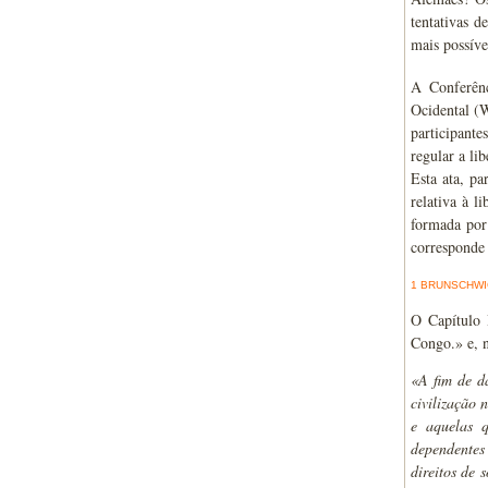
tentativas d
mais possíve
A Conferên
Ocidental (W
participant
regular a li
Esta ata, pa
relativa à l
formada por 
corresponde 
1 BRUNSCHWIG
O Capítulo 
Congo.» e, n
«A fim de d
civilização 
e aquelas q
dependentes 
direitos de 