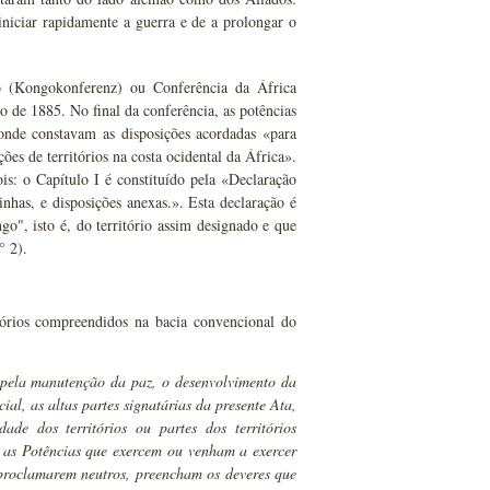
iniciar rapidamente a guerra e de a prolongar o
 (Kongokonferenz) ou Conferência da África
 de 1885. No final da conferência, as potências
onde constavam as disposições acordadas «para
s de territórios na costa ocidental da África».
is: o Capítulo I é constituído pela «Declaração
nhas, e disposições anexas.». Esta declaração é
go", isto é, do território assim designado e que
° 2).
itórios compreendidos na bacia convencional do
 pela manutenção da paz, o desenvolvimento da
al, as altas partes signatárias da presente Ata,
de dos territórios ou partes dos territórios
to as Potências que exercem ou venham a exercer
e proclamarem neutros, preencham os deveres que