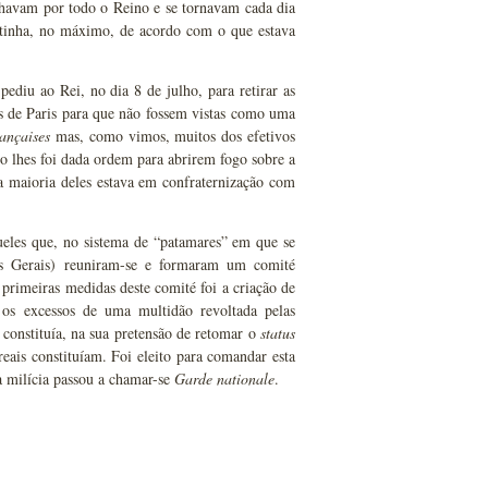
alhavam por todo o Reino e se tornavam cada dia
inha, no máximo, de acordo com o que estava
ediu ao Rei, no dia 8 de julho, para retirar as
as de Paris para que não fossem vistas como uma
ançaises
mas, como vimos, muitos dos efetivos
o lhes foi dada ordem para abrirem fogo sobre a
a maioria deles estava em confraternização com
queles que, no sistema de “patamares” em que se
dos Gerais) reuniram-se e formaram um comité
primeiras medidas deste comité foi a criação de
 os excessos de uma multidão revoltada pelas
a constituía, na sua pretensão de retomar o
status
eais constituíam. Foi eleito para comandar esta
a milícia passou a chamar-se
Garde nationale
.