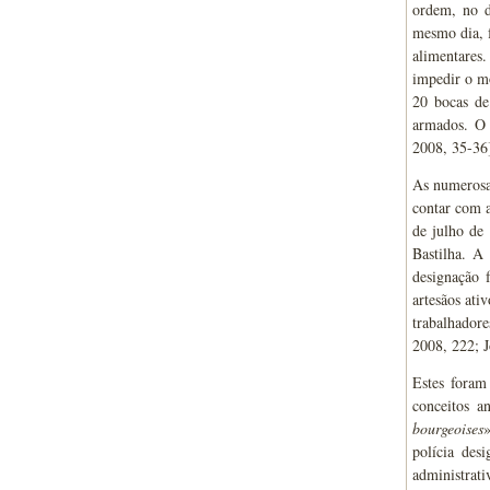
ordem, no d
mesmo dia, f
alimentares.
impedir o m
20 bocas de
armados. O q
2008, 35-36
As numerosa
contar com a
de julho de
Bastilha. A
designação 
artesãos ati
trabalhadore
2008, 222; J
Estes foram
conceitos a
bourgeoises
»
polícia des
administrati