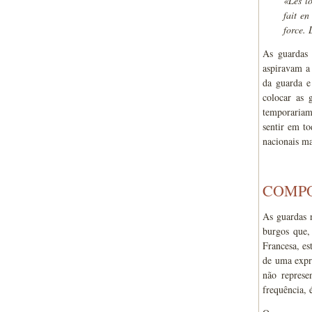
«Les lo
fait en
force. 
As guardas 
aspiravam a 
da guarda e
colocar as 
temporariame
sentir em to
nacionais m
COMP
As guardas 
burgos que,
Francesa, es
de uma expre
não represe
frequência, 