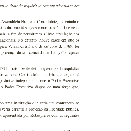
t le droit de requèrir le secours nécessaire des
 Assembleia Nacional Constituinte, foi votado o
ito das manifestações contra a saída de cereais
ais, a fim de permitirem a livre circulação dos
 nacionais. No entanto, houve casos em que os
ara Versalhes a 5 e 6 de outubro de 1789, foi
a presença do seu comandante, Lafayette, apesar
1791. Tratou-se de definir quem podia requisitar
arava uma Constituição que iria dar origem à
egislativo independente, mas o Poder Executivo
 o Poder Executivo dispor de uma força que,
.
mo uma instituição que seria um contrapeso ao
everia garantir a proteção da liberdade pública.
oi apresentada por Robespierre com as seguintes