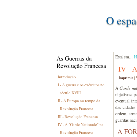
O espa
Está em...
H
As Guerras da
Revolução Francesa
IV - 
Introdução
Imprimir
|
I - A guerra e os exércitos no
A
Garde nat
século XVIII
objetivos: p
II - A Europa no tempo da
eventual int
das cidades
Revolução Francesa
ordem, armad
III - Revolução Francesa
guardas naci
IV - A "Garde Nationale" na
A FO
Revolução Francesa