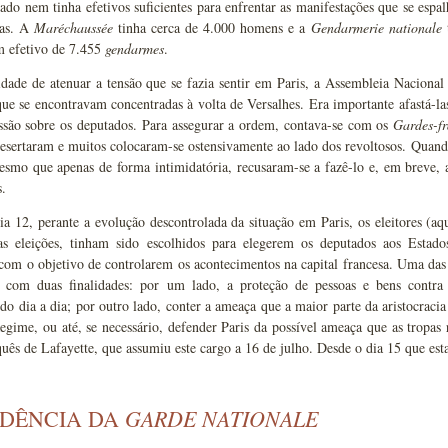
ado nem tinha efetivos suficientes para enfrentar as manifestações que se esp
tas. A
Maréchaussée
tinha cerca de 4.000 homens e a
Gendarmerie nationale
t
m efetivo de 7.455
gendarmes
.
dade de atenuar a tensão que se fazia sentir em Paris, a Assembleia Nacional p
que se encontravam concentradas à volta de Versalhes. Era importante afastá-l
essão sobre os deputados. Para assegurar a ordem, contava-se com os
Gardes-fr
desertaram e muitos colocaram-se ostensivamente ao lado dos revoltosos. Quand
esmo que apenas de forma intimidatória, recusaram-se a fazê-lo e, em breve, 
s.
a 12, perante a evolução descontrolada da situação em Paris, os eleitores (a
as eleições, tinham sido escolhidos para elegerem os deputados aos Esta
om o objetivo de controlarem os acontecimentos na capital francesa. Uma das 
 com duas finalidades: por um lado, a proteção de pessoas e bens contra
 do dia a dia; por outro lado, conter a ameaça que a maior parte da aristocraci
gime, ou até, se necessário, defender Paris da possível ameaça que as tropas r
uês de Lafayette, que assumiu este cargo a 16 de julho. Desde o dia 15 que est
GARDE NATIONALE
DÊNCIA DA