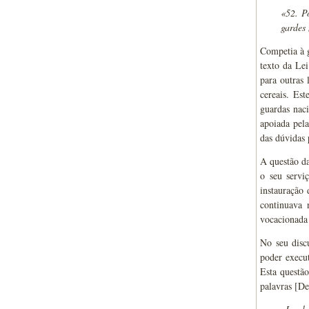
«
52. Po
gardes 
Competia à g
texto da Lei
para outras 
cereais. Es
guardas nac
apoiada pela
das dúvidas 
A questão d
o seu servi
instauração
continuava 
vocacionada 
No seu disc
poder execut
Esta questão
palavras [De