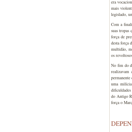
era vocacion
mais violen
legislado, u
Com a finali
suas tropas 
força de pr
desta força 
multidão, m
os revoltoso
No fim do di
realizavam 
permanente c
uma milícia
dificuldades
do Antigo Re
força o Marq
DEPEN