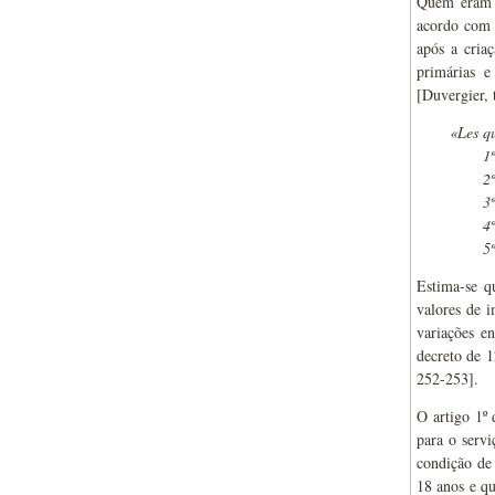
Quem eram e
acordo com 
após a cria
primárias e
[Duvergier, 
«Les qu
1
2
3
4º
5º
Estima-se q
valores de 
variações e
decreto de 
252-253].
O artigo 1º 
para o servi
condição de 
18 anos e qu