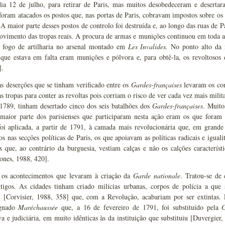
ia 12 de julho, para retirar de Paris, mas muitos desobedeceram e desertar
oram atacados os postos que, nas portas de Paris, cobravam impostos sobre os
 A maior parte desses postos de controlo foi destruída e, ao longo das ruas de Pa
ovimento das tropas reais. A procura de armas e munições continuou em toda 
 fogo de artilharia no arsenal montado em
Les Invalides.
No ponto alto da r
ue estava em falta eram munições e pólvora e, para obtê-la, os revoltosos di
].
s deserções que se tinham verificado entre os
Gardes-françaises
levaram os com
s tropas para conter as revoltas pois corriam o risco de ver cada vez mais mili
 1789, tinham desertado cinco dos seis batalhões dos
Gardes-françaises
. Muito
 maior parte dos parisienses que participaram nesta ação eram os que fora
foi aplicada, a partir de 1791, à camada mais revolucionária que, em grande 
vos nas secções políticas de Paris, os que apoiavam as políticas radicais e igua
s que, ao contrário da burguesia, vestiam calças e não os calções característi
ones, 1988, 420].
 os acontecimentos que levaram à criação da
Garde nationale
. Tratou-se de
ntigos. As cidades tinham criado milícias urbanas, corpos de polícia a qu
 [Corvisier, 1988, 358] que, com a Revolução, acabariam por ser extintas. 
ignado
Maréchaussée
que, a 16 de fevereiro de 1791, foi substituído pela
G
va e judiciária, em muito idênticas às da instituição que substituiu [Duvergier