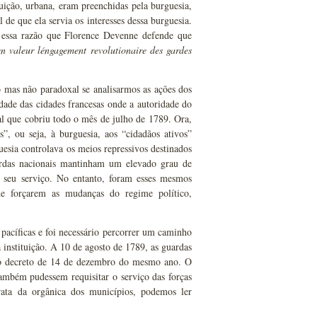
uição, urbana, eram preenchidas pela burguesia,
l de que ela servia os interesses dessa burguesia.
 essa razão que Florence Devenne defende que
en valeur léngagement revolutionaire des gardes
o mas não paradoxal se analisarmos as ações dos
idade das cidades francesas onde a autoridade do
al que cobriu todo o mês de julho de 1789. Ora,
s”, ou seja, à burguesia, aos “cidadãos ativos”
uesia controlava os meios repressivos destinados
ardas nacionais mantinham um elevado grau de
 seu serviço. No entanto, foram esses mesmos
e forçarem as mudanças do regime político,
pacíficas e foi necessário percorrer um caminho
a instituição. A 10 de agosto de 1789, as guardas
elo decreto de 14 de dezembro do mesmo ano. O
ambém pudessem requisitar o serviço das forças
ata da orgânica dos municípios, podemos ler