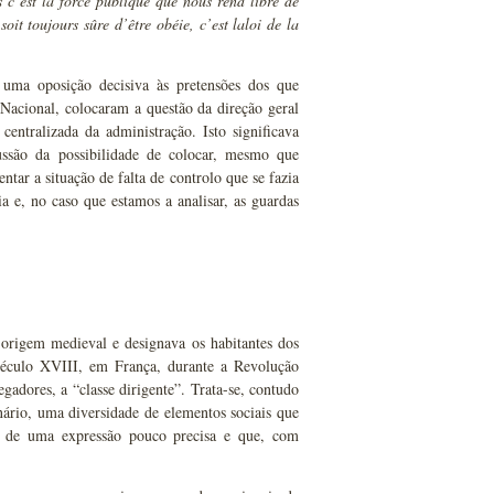
is c’est la force publique que nous rend libre de
soit toujours sûre d’être obéie, c’est laloi de la
 uma oposição decisiva às pretensões dos que
 Nacional, colocaram a questão da direção geral
ntralizada da administração. Isto significava
cussão da possibilidade de colocar, mesmo que
tar a situação de falta de controlo que se fazia
a e, no caso que estamos a analisar, as guardas
origem medieval e designava os habitantes dos
século XVIII, em França, durante a Revolução
gadores, a “classe dirigente”. Trata-se, contudo
ário, uma diversidade de elementos sociais que
e de uma expressão pouco precisa e que, com