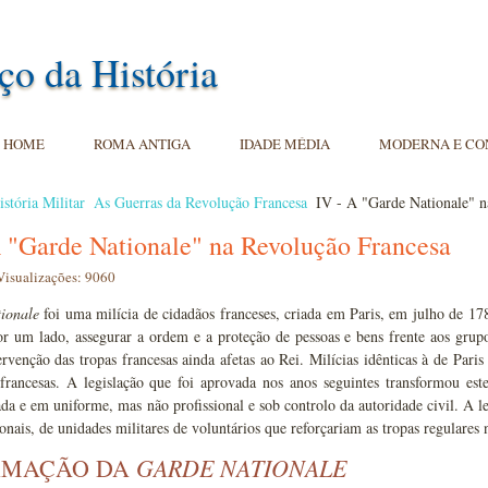
ço da História
HOME
ROMA ANTIGA
IDADE MÉDIA
MODERNA E C
istória Militar
As Guerras da Revolução Francesa
IV - A "Garde Nationale" n
A "Garde Nationale" na Revolução Francesa
Visualizações: 9060
ionale
foi uma milícia de cidadãos franceses, criada em Paris, em julho de 1
or um lado, assegurar a ordem e a proteção de pessoas e bens frente aos grup
ervenção das tropas francesas ainda afetas ao Rei. Milícias idênticas à de Par
 francesas. A legislação que foi aprovada nos anos seguintes transformou es
a e em uniforme, mas não profissional e sob controlo da autoridade civil. A le
onais, de unidades militares de voluntários que reforçariam as tropas regulares 
GARDE NATIONALE
RMAÇÃO DA