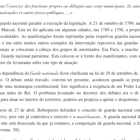
ur l’exercice des fonctions propres ou délégués aux corps municipaux, ils auron
nationales et outres forces publiques, ...
»
uarda nacional garantir a execução da legislação. A 21 de outubro de 1789, na
 Marcial. Esta lei foi aplicada em algumas cidades, em 1789 e 1790, a propós
localidades. As manifestações foram reprimidas pelas respetivas guardas nacion
te é um entre muitos outros exemplos da intervenção repressiva das guardas
ionais se colocaram à cabeça dos grupos de amotinados. Em Paris, a marcha p
 Guarda nacional parisiense. Esta colocou-se à frente dos manifestantes, com 
por ele levantadas sobre este tipo de atuação.
a dependência da
Garde nationale
ficou clarificada na lei de 29 de setembro de 
ço. O debate então travado, convém ter presente, aconteceu quando se prep
 de uma monarquia constitucional. Isto significava a exigência de um Poder L
nas mãos do Rei. O problema levantado no decorrer dos debates era o de
para atuar no interior do território, poderia ser propícia a apoiar o despotismo
urso de 27 de abril, Robespierre defendeu o conceito de guarda nacional co
ivo, pois este já controlava o exército e a
maréchaussée
. A guarda nacional d
 não está dissociada da que já tratámos, a composição da guarda nacional, e f
venne, 58]: