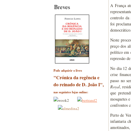
A França at
Breves
representant
controlo da 
foi proclam
democrático
Neste proces
preço dos al
político em 
repressão de
No dia 12 de
Pode adquirir o livro
crise finan
"Crónica da regência e
passo no se
do reinado de D. João I",
Royal
, resi
nas seguintes lojas online:
que pretend
mosquetes e
confrontos c
Perto de Ver
infantaria 
amotinados,