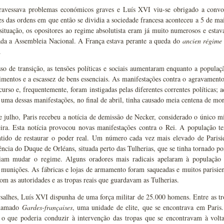
ravessava problemas económicos graves e Luís XVI viu-se obrigado a convoc
es das ordens em que então se dividia a sociedade francesa aconteceu a 5 de 
situação, os opositores ao regime absolutista eram já muito numerosos e estav
ada a Assembleia Nacional. A França estava perante a queda do
ancien régime
.
so de transição, as tensões políticas e sociais aumentaram enquanto a popula
imentos e a escassez de bens essenciais. As manifestações contra o agravamento
curso e, frequentemente, foram instigadas pelas diferentes correntes políticas;
 uma dessas manifestações, no final de abril, tinha causado meia centena de mor
 julho, Paris recebeu a notícia de demissão de Necker, considerado o único mi
ceira. Esta notícia provocou novas manifestações contra o Rei. A população 
ntido de restaurar o poder real. Um número cada vez mais elevado de Parisi
dência do Duque de Orléans, situada perto das Tulherias, que se tinha tornado po
iam mudar o regime. Alguns oradores mais radicais apelaram à populaçã
 munições. As fábricas e lojas de armamento foram saqueadas e muitos parisi
om as autoridades e as tropas reais que guardavam as Tulherias.
salhes, Luís XVI dispunha de uma força militar de 25.000 homens. Entre as tr
chamado
Gardes-françaises
, uma unidade de elite, que se encontrava em Paris
 o que poderia conduzir à intervenção das tropas que se encontravam à volt