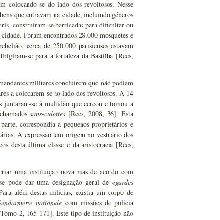
am colocando-se do lado dos revoltosos. Nesse
 bens que entravam na cidade, incluindo géneros
ris, construíram-se barricadas para dificultar ou
a cidade. Foram encontrados 28.000 mosquetes e
ebelião, cerca de 250.000 parisienses estavam
rigiram-se para a fortaleza da Bastilha [Rees,
andantes militares concluírem que não podiam
tares a colocarem-se ao lado dos revoltosos. A 14
s juntaram-se à multidão que cercou e tomou a
m chamados
sans-culottes
[Rees, 2008, 36]. Esta
parte, correspondia a pequenos proprietários e
litárias. A expressão tem origem no vestuário dos
cos desta última classe e da aristocracia [Rees,
 criar uma instituição nova mas de acordo com
e se pode dar uma designação geral de «
gardes
Para além destas milícias, existia um corpo de
endarmerie nationale
com missões de polícia
, Tomo 2, 165-171]. Este tipo de instituição não