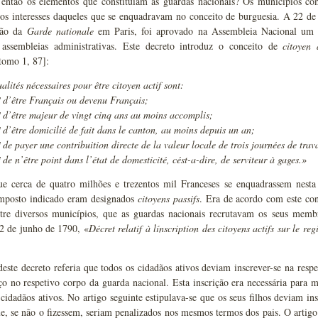
ntão os elementos que constituíam as guardas nacionais? Os municípios com
os interesses daqueles que se enquadravam no conceito de burguesia. A 22 d
ção da
Garde nationale
em Paris, foi aprovado na Assembleia Nacional um de
 assembleias administrativas. Este decreto introduz o conceito de
citoyen 
tomo 1, 87]:
alités nécessaires pour être citoyen actif sont:
º d’être Français ou devenu Français;
º d’être majeur de vingt cinq ans au moins accomplis;
º d’être domicilié de fait dans le canton, au moins depuis un an;
 de payer une contribuition directe de la valeur locale de trois journées de trava
 de n’être point dans l’état de domesticité, cést-a-dire, de serviteur à gages.»
ue cerca de quatro milhões e trezentos mil Franceses se enquadrassem nest
imposto indicado eram designados
citoyens passifs
. Era de acordo com este co
ntre diversos municípios, que as guardas nacionais recrutavam os seus mem
12 de junho de 1790, «
Décret relatif à línscription des citoyens actifs sur le re
deste decreto referia que todos os cidadãos ativos deviam inscrever-se na resp
ço no respetivo corpo da guarda nacional. Esta inscrição era necessária para m
cidadãos ativos. No artigo seguinte estipulava-se que os seus filhos deviam 
e, se não o fizessem, seriam penalizados nos mesmos termos dos pais. O artigo 