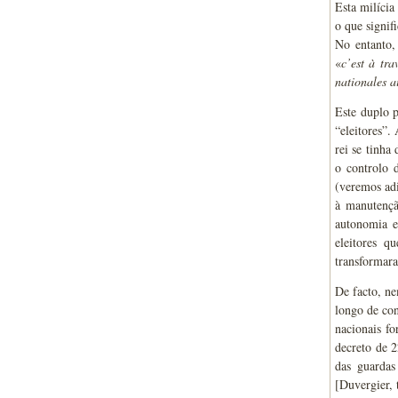
Esta milícia
o que signif
No entanto,
«
c’est à tr
nationales a
Este duplo p
“eleitores”.
rei se tinha
o controlo d
(veremos adi
à manutençã
autonomia e
eleitores 
transformar
De facto, ne
longo de con
nacionais f
decreto de 
das guardas
[Duvergier, 