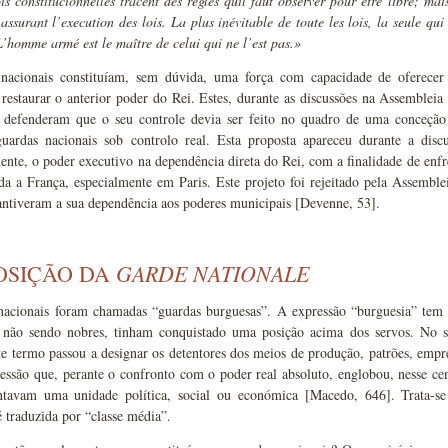
is constitucionnelles tracent des règles quíl faut observer pour être libre; ma
 assurant l’execution des lois. La plus inévitable de toute les lois, la seule qui 
L’homme armé est le maître de celui qui ne l’est pas.»
nacionais constituíam, sem dúvida, uma força com capacidade de oferecer
restaurar o anterior poder do Rei. Estes, durante as discussões na Assembleia
 defenderam que o seu controle devia ser feito no quadro de uma conceção ce
guardas nacionais sob controlo real. Esta proposta apareceu durante a dis
nte, o poder executivo na dependência direta do Rei, com a finalidade de enfren
da a França, especialmente em Paris. Este projeto foi rejeitado pela Assemblei
antiveram a sua dependência aos poderes municipais [Devenne, 53].
GARDE NATIONALE
OSIÇÃO DA
nacionais foram chamadas “guardas burguesas”. A expressão “burguesia” tem 
 não sendo nobres, tinham conquistado uma posição acima dos servos. No 
te termo passou a designar os detentores dos meios de produção, patrões, empre
ssão que, perante o confronto com o poder real absoluto, englobou, nesse cen
ntavam uma unidade política, social ou económica [Macedo, 646]. Trata-s
é traduzida por “classe média”.