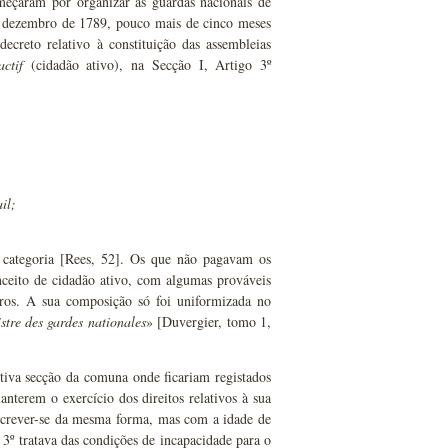
eçaram por organizar as guardas nacionais de
e dezembro de 1789, pouco mais de cinco meses
creto relativo à constituição das assembleias
actif
(cidadão ativo), na Secção I, Artigo 3º
il;
a categoria [Rees, 52]. Os que não pagavam os
nceito de cidadão ativo, com algumas prováveis
bros. A sua composição só foi uniformizada no
gistre des gardes nationales
» [Duvergier, tomo 1,
etiva secção da comuna onde ficariam registados
anterem o exercício dos direitos relativos à sua
inscrever-se da mesma forma, mas com a idade de
3º tratava das condições de incapacidade para o