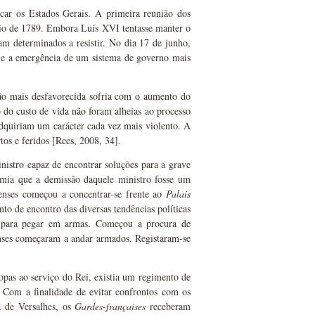
ar os Estados Gerais. A primeira reunião dos
maio de 1789. Embora Luís XVI tentasse manter o
am determinados a resistir. No dia 17 de junho,
e a emergência de um sistema de governo mais
ção mais desfavorecida sofria com o aumento do
 do custo de vida não foram alheias ao processo
 adquiriam um carácter cada vez mais violento. A
tos e feridos [Rees, 2008, 34].
nistro capaz de encontrar soluções para a grave
temia que a demissão daquele ministro fosse um
enses começou a concentrar-se frente ao
Palais
nto de encontro das diversas tendências políticas
o para pegar em armas. Começou a procura de
enses começaram a andar armados. Registaram-se
opas ao serviço do Rei, existia um regimento de
. Com a finalidade de evitar confrontos com os
a de Versalhes, os
Gardes-françaises
receberam