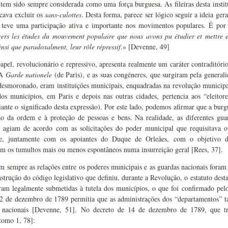
 tem sido sempre considerada como uma força burguesa. As fileiras desta instit
icava excluir os
sans-culottes
. Desta forma, parece ser lógico seguir a ideia gera
 teve uma participação ativa e importante nos movimentos populares. É por
avers les études du mouvement populaire que nous avons pu étudier et mettre 
insi que paradoxalment, leur rôle répressif
.» [Devenne, 49]
apel, revolucionário e repressivo, apresenta realmente um caráter contraditóri
 A
Garde nationele
(de Paris), e as suas congéneres, que surgiram pela general
 desmoronado, eram instituições municipais, enquadradas na revolução municip
os municípios, em Paris e depois nas outras cidades, pertencia aos “eleitore
ante o significado desta expressão). Por este lado, podemos afirmar que a burg
o da ordem e à proteção de pessoas e bens. Na realidade, as diferentes gu
 agiam de acordo com as solicitações do poder municipal que requisitava o
que, juntamente com os apoiantes do Duque de Orleães, com o objetivo d
am os tumultos mais ou menos espontâneos numa insurreição geral [Rees, 37].
m sempre as relações entre os poderes municipais e as guardas nacionais foram 
strução do código legislativo que definiu, durante a Revolução, o estatuto dest
oram legalmente submetidas à tutela dos municípios, o que foi confirmado p
22 de dezembro de 1789 permitia que as administrações dos “departamentos” t
 nacionais [Devenne, 51]. No decreto de 14 de dezembro de 1789, que tr
tomo 1, 78]: