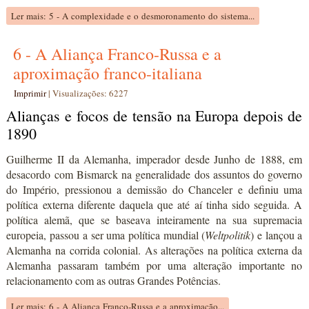
Ler mais: 5 - A complexidade e o desmoronamento do sistema...
6 - A Aliança Franco-Russa e a
aproximação franco-italiana
Imprimir
|
Visualizações: 6227
Alianças e focos de tensão na Europa depois de
1890
Guilherme II da Alemanha, imperador desde Junho de 1888, em
desacordo com Bismarck na generalidade dos assuntos do governo
do Império, pressionou a demissão do Chanceler e definiu uma
política externa diferente daquela que até aí tinha sido seguida. A
política alemã, que se baseava inteiramente na sua supremacia
europeia, passou a ser uma política mundial (
Weltpolitik
) e lançou a
Alemanha na corrida colonial. As alterações na política externa da
Alemanha passaram também por uma alteração importante no
relacionamento com as outras Grandes Potências.
Ler mais: 6 - A Aliança Franco-Russa e a aproximação...