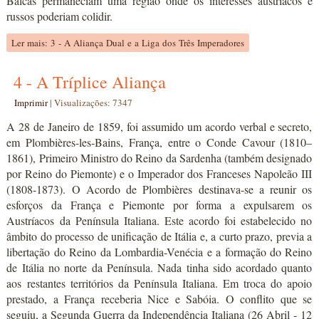
Balcãs permaneciam uma região onde os interesses austríacos e
russos poderiam colidir.
Ler mais: 3 - A Aliança Dual e a Liga dos Três Imperadores
4 - A Tríplice Aliança
Imprimir
|
Visualizações: 7347
A 28 de Janeiro de 1859, foi assumido um acordo verbal e secreto,
em Plombières-les-Bains, França, entre o Conde Cavour (1810–
1861), Primeiro Ministro do Reino da Sardenha (também designado
por Reino do Piemonte) e o Imperador dos Franceses Napoleão III
(1808-1873). O Acordo de Plombières destinava-se a reunir os
esforços da França e Piemonte por forma a expulsarem os
Austríacos da Península Italiana. Este acordo foi estabelecido no
âmbito do processo de unificação de Itália e, a curto prazo, previa a
libertação do Reino da Lombardia-Venécia e a formação do Reino
de Itália no norte da Península. Nada tinha sido acordado quanto
aos restantes territórios da Península Italiana. Em troca do apoio
prestado, a França receberia Nice e Sabóia. O conflito que se
seguiu, a Segunda Guerra da Independência Italiana (26 Abril - 12