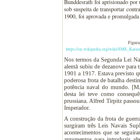
Bunddesrath foi aprisionado por
sob suspeita de transportar cont
1900, foi aprovada e promulgada 
Figura
https://en.wikipedia.org/wiki/SMS_Kaise
Nos termos da Segunda Lei Nav
alemã subiu de dezanove para t
1901 a 1917. Estava previsto q
poderosa frota de batalha dest
potência naval do mundo. [M
desta lei teve como consequ
prussiana. Alfred Tirpitz passo
Imperador.
A construção da frota de guer
surgiram três Leis Navais Sup
acontecimentos que se seguir
argumentos para introduzir al