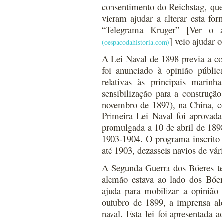
consentimento do Reichstag, que
vieram ajudar a alterar esta fo
“Telegrama Kruger” [Ver o
] veio ajudar 
(oespacodahistoria.com)
A Lei Naval de 1898 previa a co
foi anunciado à opinião públi
relativas às principais mari
sensibilização para a construç
novembro de 1897), na China, co
Primeira Lei Naval foi aprovad
promulgada a 10 de abril de 1898
1903-1904. O programa inscrito 
até 1903, dezasseis navios de vári
A Segunda Guerra dos Bóeres te
alemão estava ao lado dos Bóer
ajuda para mobilizar a opinião
outubro de 1899, a imprensa al
naval. Esta lei foi apresentad