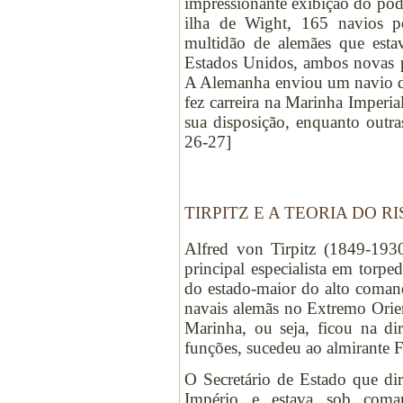
impressionante exibição do poder
ilha de Wight, 165 navios po
multidão de alemães que estav
Estados Unidos, ambos novas p
A Alemanha enviou um navio de
fez carreira na Marinha Imperi
sua disposição, enquanto out
26-27]
TIRPITZ E A TEORIA DO R
Alfred von Tirpitz (1849-19
principal especialista em torp
do estado-maior do alto coman
navais alemãs no Extremo Orien
Marinha, ou seja, ficou na d
funções, sucedeu ao almirante 
O Secretário de Estado que di
Império e estava sob coma