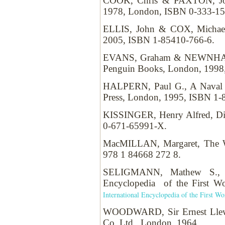
COOK, Chris & PAXTON, John,
1978, London, ISBN 0-333-15
ELLIS, John & COX, Michael,
2005, ISBN 1-85410-766-6.
EVANS, Graham & NEWNHAM, Je
Penguin Books, London, 1998
HALPERN, Paul G., A Naval H
Press, London, 1995, ISBN 1-
KISSINGER, Henry Alfred, Di
0-671-65991-X.
MacMILLAN, Margaret, The Wa
978 1 84668 272 8.
SELIGMANN, Mathew S., «Pr
Encyclopedia of the First Wo
International Encyclopedia of the First 
WOODWARD, Sir Ernest Llewel
Co. Ltd., London, 1964.