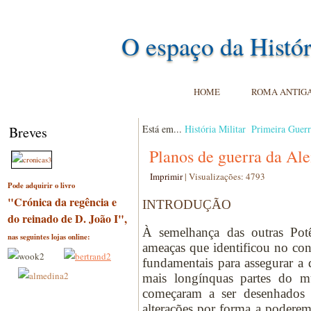
O espaço da Histór
HOME
ROMA ANTIG
Está em...
História Militar
Primeira Guer
Breves
Planos de guerra da Ale
Imprimir
|
Visualizações: 4793
Pode adquirir o livro
"Crónica da regência e
INTRODUÇÃO
do reinado de D. João I",
À semelhança das outras Potê
nas seguintes lojas online:
ameaças que identificou no cont
fundamentais para assegurar a d
mais longínquas partes do m
começaram a ser desenhados 
alterações por forma a poderem