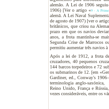
alemão. A Lei de 1906 seguiu-
1906) [Ver o artigo «
9 - A Prime
alemã. A Lei Naval Suplementa
de agosto de 1907) [ver o artig
britânicos, que criou na Alem
prazo em que os navios deviam
anos, a frota mantinha-se m
Segunda Crise de Marrocos ou
permitiu aumentar três navios à 
Após a lei de 1912, a frota d
cruzadores, 40 pequenos cruzad
144 barcos torpedeiros e 72 su
os submarinos de 12. [em «Ger
Gardiner, ed., Conway's 1906–
terminologia anglo-saxónica,
Reino Unido, França e Rússia
vezes consideráveis, entre os vár