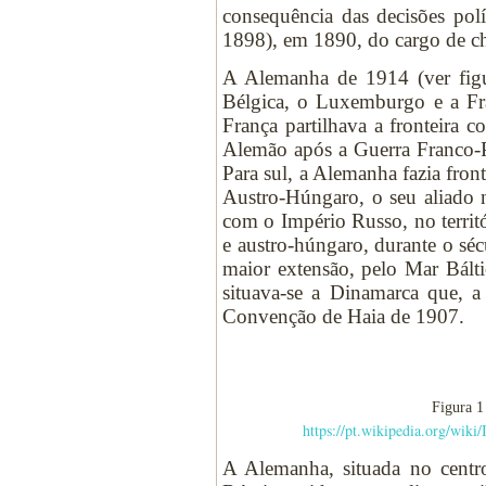
consequência das decisões po
1898), em 1890, do cargo de 
A Alemanha de 1914 (ver figur
Bélgica, o Luxemburgo e a Fran
França partilhava a fronteira 
Alemão após a Guerra Franco-P
Para sul, a Alemanha fazia fron
Austro-Húngaro, o seu aliado 
com o Império Russo, no territó
e austro-húngaro, durante o sé
maior extensão, pelo Mar Bálti
situava-se a Dinamarca que, a
Convenção de Haia de 1907.
Figura 1
https://pt.wikipedia.org/
A Alemanha, situada no centro