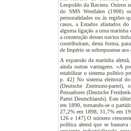
Leopoldo da Baviera. Outros r
do SMS Westfalen (1908) ou 
personalidades ou às regiões q
casos, a Estados afastados do
alguma ligação a uma marinha d
a construção desses navios tinh
contribuíram, desta forma, pa
de Império se sobrepusesse aos 
A expansão da marinha alemã, 
ainda outras vantagens. «A po
estabilizar o sistema polític
p. 42] No sistema eleitoral d
(Deutsche Zentrums-partei), 
Pensadores (Deutsche Freidenk
Partei Deutschlands). Este últ
em 1890, tornando-se o partid
27,2% em 1898, 31,7% em 1
126 e 147] O número crescente
política alemã que se baseava 
crescente industrialização p