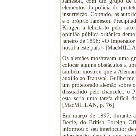
Jameson, com um grupo de br
elementos da polícia do prote
insurreição. Contudo, as autori
e o próprio Jameson. Precipita
Krüger, a felicitá-lo pelo su
opinião pública britânica demo
janeiro de 1896: «O Imperador
hostil a este país.» [MacMILL
Os alemães mostravam uma gran
colocar alguns obstáculos a u
também mostrou que a Alemanha
auxílio ao Transval. Guilherme I
um protetorado alemão sobre o 
dissuadido pelo chanceler, o 
esta seria uma tarefa difícil
[MacMILLAN, p. 76]
Em março de 1897, durante a d
Bertie, do British Foreign O
informou o seu interlocutor de 
intervenção alemã e que, em c