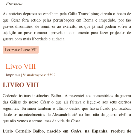
a
Provincia
.
As notícias depressa se espalham pela Gália Transalpina; circula o boato de
que César fora retido pelas perturbações em Roma e impedido, por tão
graves dissensões, de reunir-se ao exército; os que já mal podem sofrer a
sujeição ao povo romano aproveitam o momento para fazer projectos de
guerra com mais liberdade e audácia.
Ler mais: Livro VII
Livro VIII
Imprimir
|
Visualizações: 5592
LIVRO VIII
Cedendo às tuas instâncias, Balbo...Acrescentei aos comentários da guerra
das Gálias do nosso César o que ali faltava e liguei-o aos seus escritos
seguintes. Terminei também o último destes, que havia ficado por acabar,
desde os acontecimentos de Alexandria até ao fim, não da guerra civil, a
que não vemos o termo, mas da vida de César.
Lúcio Cornélio Balbo, nascido em
, na Espanha, recebeu de
Gades