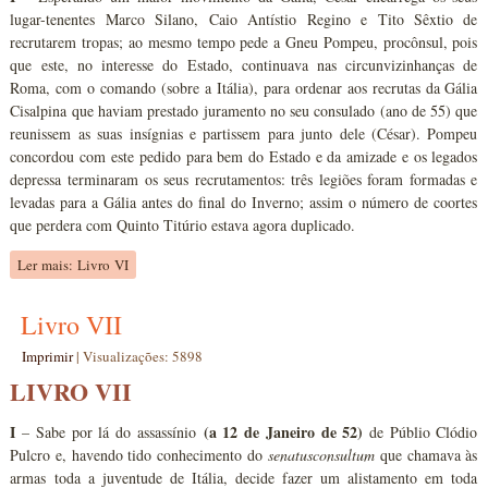
lugar-tenentes Marco Silano, Caio Antístio Regino e Tito Sêxtio de
recrutarem tropas; ao mesmo tempo pede a Gneu Pompeu, procônsul, pois
que este, no interesse do Estado, continuava nas circunvizinhanças de
Roma, com o comando (sobre a Itália), para ordenar aos recrutas da Gália
Cisalpina que haviam prestado juramento no seu consulado (ano de 55) que
reunissem as suas insígnias e partissem para junto dele (César). Pompeu
concordou com este pedido para bem do Estado e da amizade e os legados
depressa terminaram os seus recrutamentos: três legiões foram formadas e
levadas para a Gália antes do final do Inverno; assim o número de coortes
que perdera com Quinto Titúrio estava agora duplicado.
Ler mais: Livro VI
Livro VII
Imprimir
|
Visualizações: 5898
LIVRO VII
I
(a 12 de Janeiro de 52)
– Sabe por lá do assassínio
de Públio Clódio
Pulcro e, havendo tido conhecimento do
senatusconsultum
que chamava às
armas toda a juventude de Itália, decide fazer um alistamento em toda