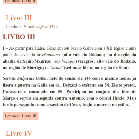
Ler mais: Livro II
Livro III
Imprimir
|
Visualizações: 5299
LIVRO III
I
– Ao partir para Itália, César enviou Sérvio Galba com a XII legião e uma
(alto vale do Ródano; na direcção da
parte da cavalaria aos
Nantuates
abadia de Saint-Maurice)
(veragros; alto vale do Ródano,
, aos
Veragri
na região de Martigny)
(sedunos; idem, na região de Sion)
e
Seduni
.
, neto do cônsul de 144 com o mesmo nome, já
Servius Sulpicius Galba
fizera a guerra na Gália em 61. Deixará o exército em 54. Eleito pretor,
fracassará o consulado em 50. Participou na conjura dos Idos de
Março e serviu em seguida contra António, com o cônsul Hírcio. Mais
tarde perseguido como assassino de César, fugiu e morreu no exílio.
Ler mais: Livro III
Livro IV