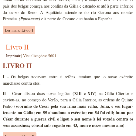
país dos belgas começa nos confins da Gália e estende-se até à parte inferior
do curso do Reno. A Aquitânia estende-se do rio Garona aos montes
Pirenéus
(Pyrenaeus)
e à parte do Oceano que banha a Espanha.
Ler mais: Livro I
Livro II
Imprimir
|
Visualizações: 5601
LIVRO II
I
– Os belgas trocavam entre si reféns...temiam que...o nosso exército
marchasse contra eles.
II
(XIII e XIV)
– César alistou duas novas legiões
na Gália Citerior e
enviou-as, no começo do Verão, para a Gália Interior, às ordens de Quinto
(sobrinho de César pela sua irmã mais velha, Júlia, e seu lugar-
Pédio
tenente na Gália; em 55 abandona o exército; em 54 foi edil; lutou por
César durante a guerra civil e ligou o seu nome à lei votada contra os
seus assassinos; cônsul sub-rogado em 43, morre nesse mesmo ano)
.