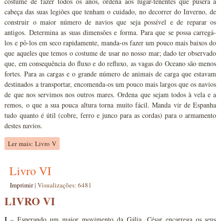
costume de fazer todos os anos, ordena aos lugar-tenentes que pusera à
cabeça das suas legiões que tenham o cuidado, no decorrer do Inverno, de
construir o maior número de navios que seja possível e de reparar os
antigos. Determina as suas dimensões e forma. Para que se possa carregá-
los e pô-los em seco rapidamente, manda-os fazer um pouco mais baixos do
que aqueles que temos o costume de usar no nosso mar; dado ter observado
que, em consequência do fluxo e do refluxo, as vagas do Oceano são menos
fortes. Para as cargas e o grande número de animais de carga que estavam
destinados a transportar, encomenda-os um pouco mais largos que os navios
de que nos servimos nos outros mares. Ordena que sejam todos à vela e a
remos, o que a sua pouca altura torna muito fácil. Manda vir de Espanha
tudo quanto é útil (cobre, ferro e junco para as cordas) para o armamento
destes navios.
Ler mais: Livro V
Livro VI
Imprimir
|
Visualizações: 6481
LIVRO VI
I
– Esperando um maior movimento da Gália, César encarrega os seus