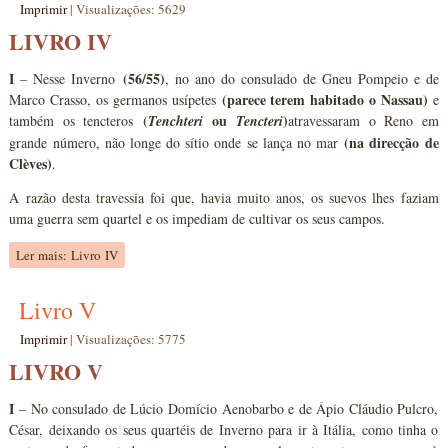
Imprimir
|
Visualizações: 5629
LIVRO IV
I
(56/55)
– Nesse Inverno
, no ano do consulado de Gneu Pompeio e de
(parece terem habitado o Nassau)
Marco Crasso, os germanos usípetes
e
(
ou
)
também os tencteros
Tenchteri
Tencteri
atravessaram o Reno em
(na direcção de
grande número, não longe do sítio onde se lança no mar
Clèves)
.
A razão desta travessia foi que, havia muito anos, os suevos lhes faziam
uma guerra sem quartel e os impediam de cultivar os seus campos.
Ler mais: Livro IV
Livro V
Imprimir
|
Visualizações: 5775
LIVRO V
I
– No consulado de Lúcio Domício Aenobarbo e de Ápio Cláudio Pulcro,
César, deixando os seus quartéis de Inverno para ir à Itália, como tinha o