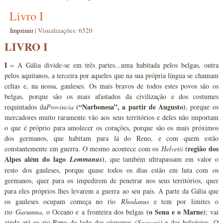
Livro I
Imprimir
|
Visualizações: 6520
LIVRO I
I –
A Gália divide-se em três partes...uma habitada pelos belgas, outra
pelos aquitanos, a terceira por aqueles que na sua própria língua se chamam
celtas e, na nossa, gauleses. Os mais bravos de todos estes povos são os
belgas, porque são os mais afastados da civilização e dos costumes
(“Narbonesa”, a partir de Augusto)
requintados da
Provincia
, porque os
mercadores muito raramente vão aos seus territórios e deles não importam
o que é próprio para amolecer os corações, porque são os mais próximos
dos germanos, que habitam para lá do Reno, e com quem estão
(região dos
constantemente em guerra. O mesmo acontece com os
Helvetii
Alpes além do lago
)
Lemmanus
, que também ultrapassam em valor o
resto dos gauleses, porque quase todos os dias estão em luta com os
germanos, quer para os impedirem de penetrar nos seus territórios, quer
para eles próprios lhes levarem a guerra ao seu país. A parte da Gália que
os gauleses ocupam começa no rio
Rhodanus
e tem por limites o
(o Sena e o Marne)
rio
Garumna
, o Oceano e a fronteira dos belgas
; vai
ainda até ao rio Reno do lado dos séquanos
(Sequani)
e dos helvécios. O