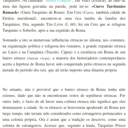
Tarquínios. Na chamada “
tumba François
”, em Vulci (Etrúria), ao lado de
«Cneve Tarchunies
uma das figuras gravadas na parede, pode ler-se:
Rumach»
(Gneu Tarquínio de Roma). Em Cere (
Caere
,
também cidade da
Etrúria meridional), encontrou-se uma rica tumba da família dos
Tarquínios. Ora, segundo Tito Lívio (I, 60), foi em Cere que se refugiou
Tarquínio o Soberbo, após a sua expulsão de Roma.
Somando a isto as numerosas influências etruscas no idioma, nos costumes,
na organização política e religiosa dos romanos, a grande expansão etrusca
no Lácio e na Campânia (Túsculo, Cápua) e a existência em Roma de um
bairro etrusco
(tuscus vicus)
, a maioria dos historiadores contemporâneos
aceita a hipótese de Roma haver sido conquistada pelos etruscos na segunda
metade do período dos reis, que ali terão imposto uma dinastia própria.
No entanto, não é provável que o bairro etrusco de Roma tenha sido
extenso, dado que não se encontraram restos de sepulturas etruscas. Por
outro lado, o facto de ali haver uma colónia etrusca não significa que eles
dominassem a cidade. Se os etruscos se houvessem apoderado de Roma por
largo tempo, não teriam sido considerados como estrangeiros pertencentes a
uma colónia própria. Ora é assim que a tradição os descreve, como uma
colónia de estrangeiros. Acresce que, segundo a lenda, Tarquínio Prisco