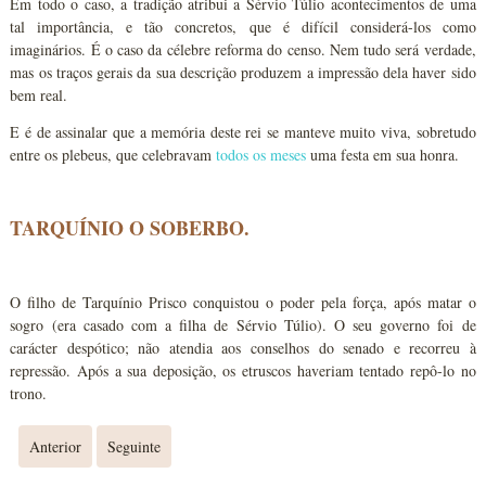
Em todo o caso, a tradição atribui a Sérvio Túlio acontecimentos de uma
tal importância, e tão concretos, que é difícil considerá-los como
imaginários. É o caso da célebre reforma do censo. Nem tudo será verdade,
mas os traços gerais da sua descrição produzem a impressão dela haver sido
bem real.
E é de assinalar que a memória deste rei se manteve muito viva, sobretudo
entre os plebeus, que celebravam
todos os meses
uma festa em sua honra.
TARQUÍNIO O SOBERBO.
O filho de Tarquínio Prisco conquistou o poder pela força, após matar o
sogro (era casado com a filha de Sérvio Túlio). O seu governo foi de
carácter despótico; não atendia aos conselhos do senado e recorreu à
repressão. Após a sua deposição, os etruscos haveriam tentado repô-lo no
trono.
Anterior
Seguinte