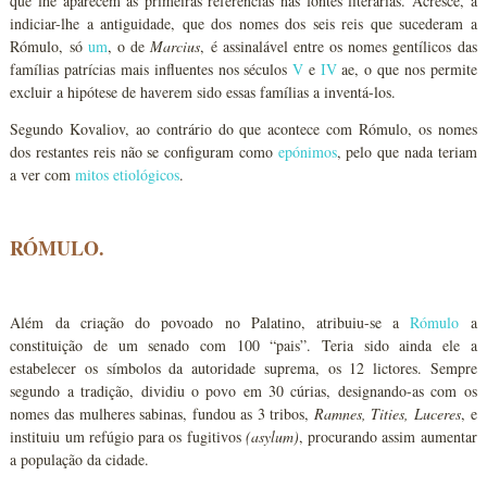
que lhe aparecem as primeiras referências nas fontes literárias. Acresce, a
indiciar-lhe a antiguidade, que dos nomes dos seis reis que sucederam a
Rómulo, só
um
, o de
Marcius
, é assinalável entre os nomes gentílicos das
famílias patrícias mais influentes nos séculos
V
e
IV
ae, o que nos permite
excluir a hipótese de haverem sido essas famílias a inventá-los.
Segundo Kovaliov, ao contrário do que acontece com Rómulo, os nomes
dos restantes reis não se configuram como
epónimos
, pelo que nada teriam
a ver com
mitos etiológicos
.
RÓMULO.
Além da criação do povoado no Palatino, atribuiu-se a
Rómulo
a
constituição de um senado com 100 “pais”. Teria sido ainda ele a
estabelecer os símbolos da autoridade suprema, os 12 lictores. Sempre
segundo a tradição, dividiu o povo em 30 cúrias, designando-as com os
nomes das mulheres sabinas, fundou as 3 tribos,
Ramnes, Tities, Luceres
, e
instituiu um refúgio para os fugitivos
(asylum)
, procurando assim aumentar
a população da cidade.