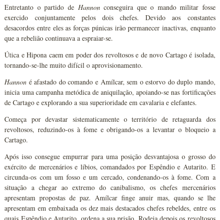
Entretanto o partido de
Hannon
conseguira que o mando militar fosse
exercido conjuntamente pelos dois chefes. Devido aos constantes
desacordos entre eles as forças púnicas irão permanecer inactivas, enquanto
que a rebelião continuava a espraiar-se.
Útica e Hipona caem em poder dos revoltosos e de novo Cartago é isolada,
tornando-se-lhe muito difícil o aprovisionamento.
Hannon
é afastado do comando e Amílcar, sem o estorvo do duplo mando,
inicia uma campanha metódica de aniquilação, apoiando-se nas fortificações
de Cartago e explorando a sua superioridade em cavalaria e elefantes.
Começa por devastar sistematicamente o território de retaguarda dos
revoltosos, reduzindo-os à fome e obrigando-os a levantar o bloqueio a
Cartago.
Após isso consegue empurrar para uma posição desvantajosa o grosso do
exército de mercenários e líbios, comandados por Espêndio e Autarito. E
circunda-os com um fosso e um cercado, condenando-os à fome. Com a
situação a chegar ao extremo do canibalismo, os chefes mercenários
apresentam propostas de paz. Amílcar finge anuir mas, quando se lhe
apresentam em embaixada os dez mais destacados chefes rebeldes, entre os
quais Espêndio e Autarito, ordena a sua prisão. Rodeia depois os revoltosos