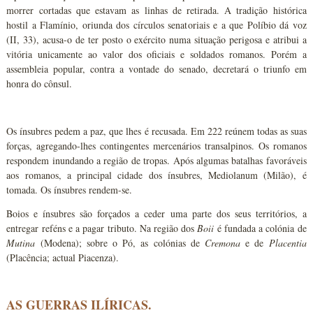
morrer cortadas que estavam as linhas de retirada. A tradição histórica
hostil a Flamínio, oriunda dos círculos senatoriais e a que Políbio dá voz
(II, 33), acusa-o de ter posto o exército numa situação perigosa e atribui a
vitória unicamente ao valor dos oficiais e soldados romanos. Porém a
assembleia popular, contra a vontade do senado, decretará o triunfo em
honra do cônsul.
Os ínsubres pedem a paz, que lhes é recusada. Em 222 reúnem todas as suas
forças, agregando-lhes contingentes mercenários transalpinos. Os romanos
respondem inundando a região de tropas. Após algumas batalhas favoráveis
aos romanos, a principal cidade dos ínsubres, Mediolanum (Milão), é
tomada. Os ínsubres rendem-se.
Boios e ínsubres são forçados a ceder uma parte dos seus territórios, a
entregar reféns e a pagar tributo. Na região dos
Boii
é fundada a colónia de
Mutina
(Modena); sobre o Pó, as colónias de
Cremona
e de
Placentia
(Placência; actual Piacenza).
AS GUERRAS ILÍRICAS.