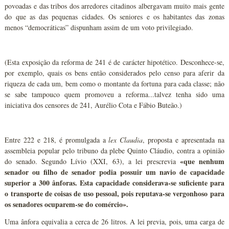
povoadas e das tribos dos arredores citadinos albergavam muito mais gente
do que as das pequenas cidades. Os seniores e os habitantes das zonas
menos “democráticas” dispunham assim de um voto privilegiado.
(Esta exposição da reforma de 241 é de carácter hipotético. Desconhece-se,
por exemplo, quais os bens então considerados pelo censo para aferir da
riqueza de cada um, bem como o montante da fortuna para cada classe; não
se sabe tampouco quem promoveu a reforma...talvez tenha sido uma
iniciativa dos censores de 241, Aurélio Cota e Fábio Buteão.)
Entre 222 e 218, é promulgada a
lex Claudia
, proposta e apresentada na
assembleia popular pelo tribuno da plebe Quinto Cláudio, contra a opinião
«que nenhum
do senado. Segundo Lívio (XXI, 63), a lei prescrevia
senador ou filho de senador podia possuir um navio de capacidade
superior a 300 ânforas. Esta capacidade considerava-se suficiente para
o transporte de coisas de uso pessoal, pois reputava-se vergonhoso para
os senadores ocuparem-se do comércio».
Uma ânfora equivalia a cerca de 26 litros. A lei previa, pois, uma carga de