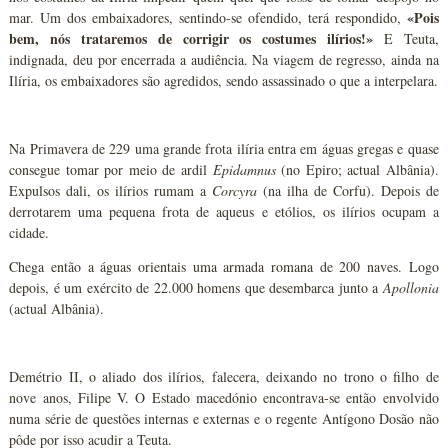
«Pois
mar. Um dos embaixadores, sentindo-se ofendido, terá respondido,
bem, nós trataremos de corrigir os costumes ilírios!»
E Teuta,
indignada, deu por encerrada a audiência. Na viagem de regresso, ainda na
Ilíria, os embaixadores são agredidos, sendo assassinado o que a interpelara.
Na Primavera de 229 uma grande frota ilíria entra em águas gregas e quase
consegue tomar por meio de ardil
Epidamnus
(no Epiro; actual Albânia).
Expulsos dali, os ilírios rumam a
Corcyra
(na ilha de Corfu). Depois de
derrotarem uma pequena frota de aqueus e etólios, os ilírios ocupam a
cidade.
Chega então a águas orientais uma armada romana de 200 naves. Logo
depois, é um exército de 22.000 homens que desembarca junto a
Apollonia
(actual Albânia).
Demétrio II, o aliado dos ilírios, falecera, deixando no trono o filho de
nove anos, Filipe V. O Estado macedónio encontrava-se então envolvido
numa série de questões internas e externas e o regente Antígono Dosão não
pôde por isso acudir a Teuta.