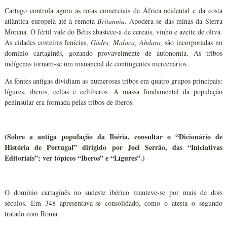
Cartago controla agora as rotas comerciais da África ocidental e da costa
atlântica europeia até à remota
Britannia
. Apodera-se das minas da Sierra
Morena. O fértil vale do Bétis abastece-a de cereais, vinho e azeite de oliva.
As cidades costeiras fenícias,
Gades, Malaca, Abdara,
são incorporadas no
domínio cartaginês, gozando provavelmente de autonomia. As tribos
indígenas tornam-se um manancial de contingentes mercenários.
As fontes antigas dividiam as numerosas tribos em quatro grupos principais:
lígures, iberos, celtas e celtiberos. A massa fundamental da população
peninsular era formada pelas tribos de iberos.
(Sobre a antiga população da Ibéria, consultar o “Dicionário de
História de Portugal” dirigido por Joel Serrão, das “Iniciativas
Editoriais”; ver tópicos “Iberos” e “Lígures”.)
O domínio cartaginês no sudeste ibérico manteve-se por mais de dois
séculos. Em 348 apresentava-se consolidado, como o atesta o segundo
tratado com Roma.