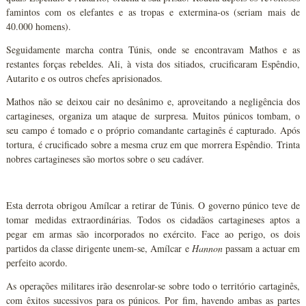
famintos com os elefantes e as tropas e extermina-os (seriam mais de
40.000 homens).
Seguidamente marcha contra Túnis, onde se encontravam Mathos e as
restantes forças rebeldes. Ali, à vista dos sitiados, crucificaram Espêndio,
Autarito e os outros chefes aprisionados.
Mathos não se deixou cair no desânimo e, aproveitando a negligência dos
cartagineses, organiza um ataque de surpresa. Muitos púnicos tombam, o
seu campo é tomado e o próprio comandante cartaginês é capturado. Após
tortura, é crucificado sobre a mesma cruz em que morrera Espêndio. Trinta
nobres cartagineses são mortos sobre o seu cadáver.
Esta derrota obrigou Amílcar a retirar de Túnis. O governo púnico teve de
tomar medidas extraordinárias. Todos os cidadãos cartagineses aptos a
pegar em armas são incorporados no exército. Face ao perigo, os dois
partidos da classe dirigente unem-se, Amílcar e
Hannon
passam a actuar em
perfeito acordo.
As operações militares irão desenrolar-se sobre todo o território cartaginês,
com êxitos sucessivos para os púnicos. Por fim, havendo ambas as partes