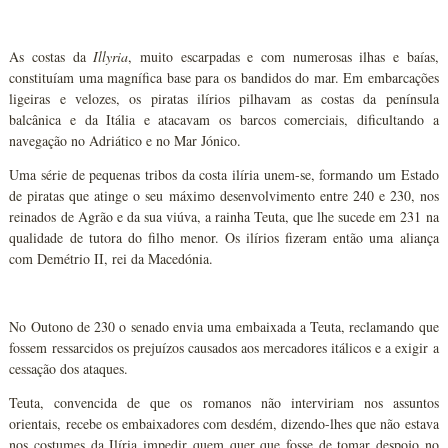
As costas da
Illyria
, muito escarpadas e com numerosas ilhas e baías,
constituíam uma magnífica base para os bandidos do mar. Em embarcações
ligeiras e velozes, os piratas ilírios pilhavam as costas da península
balcânica e da Itália e atacavam os barcos comerciais, dificultando a
navegação no Adriático e no Mar Jónico.
Uma série de pequenas tribos da costa ilíria unem-se, formando um Estado
de piratas que atinge o seu máximo desenvolvimento entre 240 e 230, nos
reinados de Agrão e da sua viúva, a rainha Teuta, que lhe sucede em 231 na
qualidade de tutora do filho menor. Os ilírios fizeram então uma aliança
com Demétrio II, rei da Macedónia.
No Outono de 230 o senado envia uma embaixada a Teuta, reclamando que
fossem ressarcidos os prejuízos causados aos mercadores itálicos e a exigir a
cessação dos ataques.
Teuta, convencida de que os romanos não interviriam nos assuntos
orientais, recebe os embaixadores com desdém, dizendo-lhes que não estava
nos costumes da Ilíria impedir quem quer que fosse de tomar despojo no