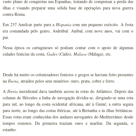
vasto plano de conquistas nas Espanhas, tratando de compensar a perda das
ilhas e visando preparar uma sólida base de operações para nova guerra
contra Roma.
Em 237 Amílcar parte para a
Hispania
com um pequeno exército. A frota
era comandada pelo genro, Asdrúbal. Aníbal, com nove anos, vai com o
pai.
Nessa época os cartagineses só podiam contar com o apoio de algumas
cidades fenícias da costa,
Gades
(Cádis),
Malaca
(Málaga), etc.
Desde há muito os colonizadores fenícios e gregos se haviam feito presentes
na
Iberia
, atraídos pelos seus minérios: ouro, prata, cobre e ferro.
A
Iberia
meridional dava também acesso às rotas do Atlântico. Depois das
colunas de Hércules a linha de navegação dividia-se, dirigindo-se uma rota
para sul, ao longo da costa ocidental africana, até à Guiné; a outra seguia
para norte, ao longo das costas ibéricas, até à Bretanha e às ilhas britânicas.
Essas rotas eram conhecidas dos audazes navegantes do Mediterrâneo desde
tempos remotos. Da primeira traziam ouro e marfim. Da segunda, o
estanho.