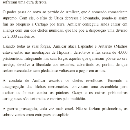
sofreram uma dura derrota.
O poder passa de novo ao partido de Amílcar, que é nomeado comandante
supremo. Com ele, o sítio de Útica depressa é levantado, pondo-se assim
fim ao bloqueio a Cartago por terra. Amílcar conseguiu ainda entrar em
aliança com um dos chefes númidas, que lhe põe à disposição uma divisão
de 2.000 cavaleiros.
Usando todas as suas forças, Amílcar ataca Espêndio e Autarito (Mathos
estava então nas imediações de Hipona), derrota-os e faz cerca de 4.000
prisioneiros. Integrando nas suas forças aqueles que quiseram pôr-se ao seu
serviço, devolve a liberdade aos restantes, advertindo-os, porém, de que
seriam executados sem piedade se voltassem a pegar em armas.
A conduta de Amílcar assustou os chefes revoltosos. Temendo a
desagregação das fileiras mercenárias, convocam uma assembleia para
excitar os ânimos contra os púnicos. G
isgo
e os outros prisioneiros
cartagineses são torturados e mortos pela multidão.
A guerra prosseguiu, cada vez mais cruel. Não se faziam prisioneiros, os
sobreviventes eram entregues ao suplício.