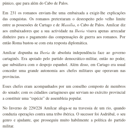
púnico, que para além do Cabo de Palos.
Em 231 os romanos enviam-lhe uma embaixada a exigir-lhe explicações
das conquistas. Os romanos pretextaram o desrespeito pelo velho limite
entre as possessões de Cartago e de
Massilia
, o Cabo de Palos. Amílcar diz
aos embaixadores que a sua actividade na
Iberia
visava apenas arrecadar
dinheiro para o pagamento das compensações de guerra aos romanos. Por
então Roma bastou-se com esta resposta diplomática.
Amílcar dispunha na
Iberia
de absoluta independência face ao governo
cartaginês. Era apoiado pelo partido democrático-militar, então no poder,
que subsidiava com o despojo espanhol. Além disso, em Cartago era usual
conceder uma grande autonomia aos chefes militares que operavam nas
províncias.
Esses chefes eram acompanhados por um conselho composto de membros
do senado; com os cidadãos cartagineses que serviam no exército provincial
a constituir uma “espécie” de assembleia popular.
No Inverno de 229/228 Amílcar afoga-se na travessia de um rio, quando
conduzia operações contra uma tribo ibérica. O sucessor foi Asdrúbal, o seu
genro e ajudante, que prosseguiu muito habilmente a política do partido
militar.