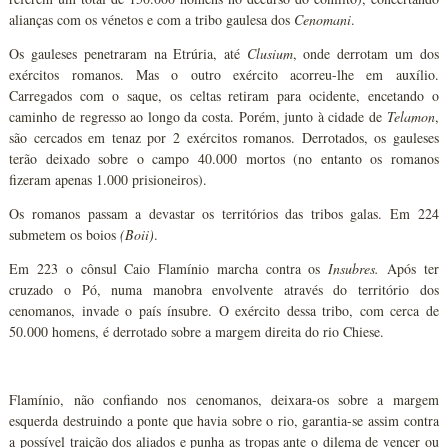
alianças com os vénetos e com a tribo gaulesa dos
Cenomani
.
Os gauleses penetraram na Etrúria, até
Clusium
, onde derrotam um dos
exércitos romanos. Mas o outro exército acorreu-lhe em auxílio.
Carregados com o saque, os celtas retiram para ocidente, encetando o
caminho de regresso ao longo da costa. Porém, junto à cidade de
Telamon
,
são cercados em tenaz por 2 exércitos romanos. Derrotados, os gauleses
terão deixado sobre o campo 40.000 mortos (no entanto os romanos
fizeram apenas 1.000 prisioneiros).
Os romanos passam a devastar os territórios das tribos galas. Em 224
submetem os boios
(Boii)
.
Em 223 o cônsul Caio Flamínio marcha contra os
Insubres.
Após ter
cruzado o Pó, numa manobra envolvente através do território dos
cenomanos, invade o país ínsubre. O exército dessa tribo, com cerca de
50.000 homens, é derrotado sobre a margem direita do rio Chiese.
Flamínio, não confiando nos cenomanos, deixara-os sobre a margem
esquerda destruindo a ponte que havia sobre o rio, garantia-se assim contra
a possível traição dos aliados e punha as tropas ante o dilema de vencer ou