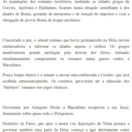
As populações dos restantes territórios, incluindo as cidades gregas de
Corcira, Apolónia e Epidamno, ficaram numa situação semelhante à dos
aliados de Roma, gozando de autonomia e de isenção de impostos e com a
obrigação de prover Roma de tropas auxiliares.
Concertada a paz, o cônsul romano que havia permanecido na Ilíria enviou
embaixadores a informar os aliados aqueus e etólios. Os gregos
manifestaram grande satisfação pela derrota dos ilírios, tentando
simultaneamente comprometer os romanos numa guerra contra a
Macedónia.
Pouco tempo depois é o senado a enviar uma embaixada a Corinto, que será
acolhida entusiasticamente. Os coríntios aprovaram até a admissão dos
“bárbaros” romanos nos jogos ístmicos.
Governada por Antígono Dosão a Macedónia recuperou a sua força,
dominando sobre quase todo o Peloponeso.
Demétrio de Faros, que após a morte (ou deposição) de Teuta passara a
governar também uma parte da Ilíria, começa a agir abertamente como