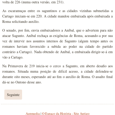
volta de 226 (numa outra versão, em 231).
As escaramuças entre os saguntinos e as cidades vizinhas submetidas a
Cartago iniciam-se em 220. A cidade mandou embaixada após embaixada a
Roma solicitando auxílio.
O senado, por fim, envia embaixadores a Aníbal, que o advertem para não
atacar Sagunto. Aníbal rechaça as exigências de Roma, acusando-a por sua
vez de intervir nos assuntos internos de Sagunto (algum tempo antes os
romanos haviam favorecido a subida ao poder na cidade do partido
contrário a Cartago). Nada obtendo de Aníbal, a embaixada dirigir-se-á em
vão a Cartago.
Na Primavera de 219 inicia-se o cerco a Sagunto, em aberto desafio aos
romanos. Situada numa posição de difícil acesso, a cidade defendeu-se
durante oito meses, esperando até ao fim o auxílio de Roma. O assalto final
dá-se no Outono desse ano.
Seguinte
Azpmedia
|
O Espaço da História - Site Antigo