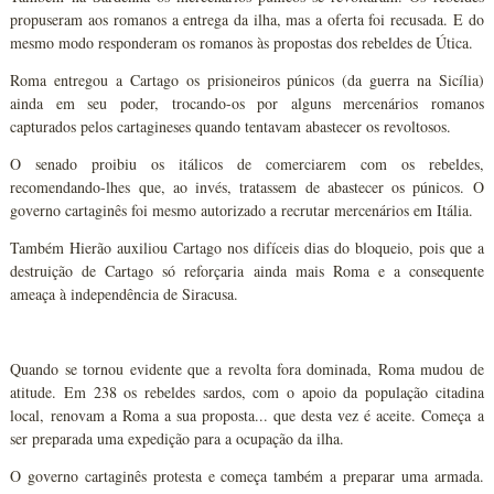
propuseram aos romanos a entrega da ilha, mas a oferta foi recusada. E do
mesmo modo responderam os romanos às propostas dos rebeldes de Útica.
Roma entregou a Cartago os prisioneiros púnicos (da guerra na Sicília)
ainda em seu poder, trocando-os por alguns mercenários romanos
capturados pelos cartagineses quando tentavam abastecer os revoltosos.
O senado proibiu os itálicos de comerciarem com os rebeldes,
recomendando-lhes que, ao invés, tratassem de abastecer os púnicos. O
governo cartaginês foi mesmo autorizado a recrutar mercenários em Itália.
Também Hierão auxiliou Cartago nos difíceis dias do bloqueio, pois que a
destruição de Cartago só reforçaria ainda mais Roma e a consequente
ameaça à independência de Siracusa.
Quando se tornou evidente que a revolta fora dominada, Roma mudou de
atitude. Em 238 os rebeldes sardos, com o apoio da população citadina
local, renovam a Roma a sua proposta... que desta vez é aceite. Começa a
ser preparada uma expedição para a ocupação da ilha.
O governo cartaginês protesta e começa também a preparar uma armada.