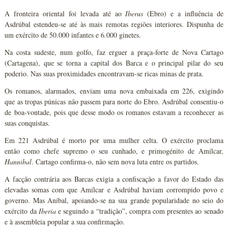
A fronteira oriental foi levada até ao
Iberus
(Ebro) e a influência de
Asdrúbal estendeu-se até às mais remotas regiões interiores. Dispunha de
um exército de 50.000 infantes e 6.000 ginetes.
Na costa sudeste, num golfo, faz erguer a praça-forte de Nova Cartago
(Cartagena), que se torna a capital dos Barca e o principal pilar do seu
poderio. Nas suas proximidades encontravam-se ricas minas de prata.
Os romanos, alarmados, enviam uma nova embaixada em 226, exigindo
que as tropas púnicas não passem para norte do Ebro. Asdrúbal consentiu-o
de boa-vontade, pois que desse modo os romanos estavam a reconhecer as
suas conquistas.
Em 221 Asdrúbal é morto por uma mulher celta. O exército proclama
então como chefe supremo o seu cunhado, e primogénito de Amílcar,
Hannibal
. Cartago confirma-o, não sem nova luta entre os partidos.
A facção contrária aos Barcas exigia a confiscação a favor do Estado das
elevadas somas com que Amílcar e Asdrúbal haviam corrompido povo e
governo. Mas Aníbal, apoiando-se na sua grande popularidade no seio do
exército da
Iberia
e seguindo a “tradição”, compra com presentes ao senado
e à assembleia popular a sua confirmação.