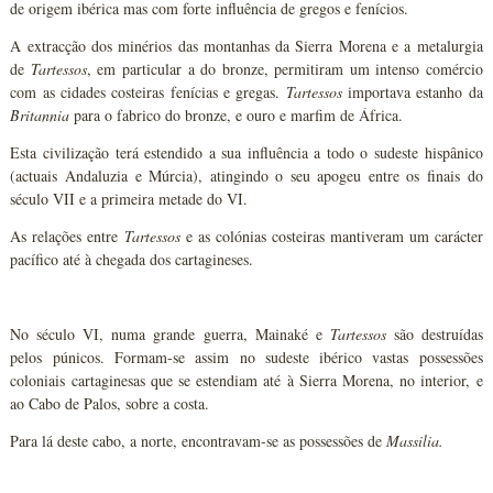
de origem ibérica mas com forte influência de gregos e fenícios.
A extracção dos minérios das montanhas da Sierra Morena e a metalurgia
de
Tartessos
, em particular a do bronze, permitiram um intenso comércio
com as cidades costeiras fenícias e gregas.
Tartessos
importava estanho da
Britannia
para o fabrico do bronze, e ouro e marfim de África.
Esta civilização terá estendido a sua influência a todo o sudeste hispânico
(actuais Andaluzia e Múrcia), atingindo o seu apogeu entre os finais do
século VII e a primeira metade do VI.
As relações entre
Tartessos
e as colónias costeiras mantiveram um carácter
pacífico até à chegada dos cartagineses.
No século VI, numa grande guerra, Mainaké e
Tartessos
são destruídas
pelos púnicos. Formam-se assim no sudeste ibérico vastas possessões
coloniais cartaginesas que se estendiam até à Sierra Morena, no interior, e
ao Cabo de Palos, sobre a costa.
Para lá deste cabo, a norte, encontravam-se as possessões de
Massilia.