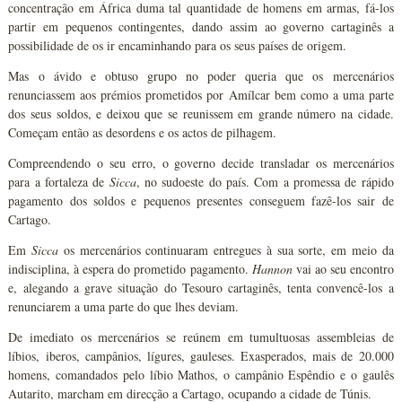
concentração em África duma tal quantidade de homens em armas, fá-los
partir em pequenos contingentes, dando assim ao governo cartaginês a
possibilidade de os ir encaminhando para os seus países de origem.
Mas o ávido e obtuso grupo no poder queria que os mercenários
renunciassem aos prémios prometidos por Amílcar bem como a uma parte
dos seus soldos, e deixou que se reunissem em grande número na cidade.
Começam então as desordens e os actos de pilhagem.
Compreendendo o seu erro, o governo decide transladar os mercenários
para a fortaleza de
Sicca
, no sudoeste do país. Com a promessa de rápido
pagamento dos soldos e pequenos presentes conseguem fazê-los sair de
Cartago.
Em
Sicca
os mercenários continuaram entregues à sua sorte, em meio da
indisciplina, à espera do prometido pagamento.
Hannon
vai ao seu encontro
e, alegando a grave situação do Tesouro cartaginês, tenta convencê-los a
renunciarem a uma parte do que lhes deviam.
De imediato os mercenários se reúnem em tumultuosas assembleias de
líbios, iberos, campânios, lígures, gauleses. Exasperados, mais de 20.000
homens, comandados pelo líbio Mathos, o campânio Espêndio e o gaulês
Autarito, marcham em direcção a Cartago, ocupando a cidade de Túnis.