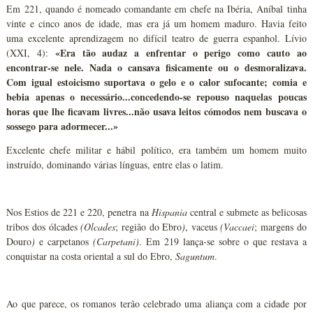
Em 221, quando é nomeado comandante em chefe na Ibéria, Aníbal tinha
vinte e cinco anos de idade, mas era já um homem maduro. Havia feito
uma excelente aprendizagem no difícil teatro de guerra espanhol. Lívio
«Era tão audaz a enfrentar o perigo como cauto ao
(XXI, 4):
encontrar-se nele. Nada o cansava fisicamente ou o desmoralizava.
Com igual estoicismo suportava o gelo e o calor sufocante; comia e
bebia apenas o necessário...concedendo-se repouso naquelas poucas
horas que lhe ficavam livres...não usava leitos cómodos nem buscava o
sossego para adormecer...»
Excelente chefe militar e hábil político, era também um homem muito
instruído, dominando várias línguas, entre elas o latim.
Nos Estios de 221 e 220, penetra na
Hispania
central e submete as belicosas
tribos dos ólcades
(Olcades
; região do Ebro
)
, vaceus
(Vaccaei
; margens do
Douro
)
e carpetanos
(Carpetani)
. Em 219 lança-se sobre o que restava a
conquistar na costa oriental a sul do Ebro,
Saguntum
.
Ao que parece, os romanos terão celebrado uma aliança com a cidade por