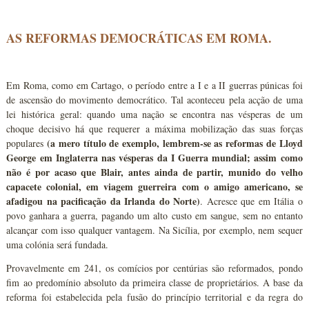
AS REFORMAS DEMOCRÁTICAS EM ROMA.
Em Roma, como em Cartago, o período entre a I e a II guerras púnicas foi
de ascensão do movimento democrático. Tal aconteceu pela acção de uma
lei histórica geral: quando uma nação se encontra nas vésperas de um
choque decisivo há que requerer a máxima mobilização das suas forças
(a mero título de exemplo, lembrem-se as reformas de Lloyd
populares
George em Inglaterra nas vésperas da I Guerra mundial; assim como
não é por acaso que Blair, antes ainda de partir, munido do velho
capacete colonial, em viagem guerreira com o amigo americano, se
afadigou na pacificação da Irlanda do Norte)
. Acresce que em Itália o
povo ganhara a guerra, pagando um alto custo em sangue, sem no entanto
alcançar com isso qualquer vantagem. Na Sicília, por exemplo, nem sequer
uma colónia será fundada.
Provavelmente em 241, os comícios por centúrias são reformados, pondo
fim ao predomínio absoluto da primeira classe de proprietários. A base da
reforma foi estabelecida pela fusão do princípio territorial e da regra do