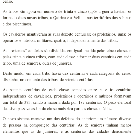
censo.
As tribos são agora em número de trinta e cinco (após a guerra haviam-se
formado duas novas tribos, a Quirina e a Velina, nos territórios dos sabinos
e dos picentinos).
Os cavaleiros mantiveram as suas dezoito centúrias; os proletários, uma; os
operários e músicos militares, quatro, independentemente das tribos.
As “restantes” centúrias são divididas em igual medida pelas cinco classes e
pelas trinta e cinco tribos, com cada classe a formar duas centúrias em cada
tribo, uma de seniores, outra de juniores.
Deste modo, em cada tribo havia dez centúrias e cada categoria do censo
dispunha, no conjunto das tribos, de setenta centúrias.
As setenta centúrias de cada classe somadas entre si e às centúrias
independentes de cavaleiros, proletários e operários e músicos formavam
um total de 373, sendo a maioria dada por 187 centúrias. O peso eleitoral
decisivo passava assim da classe mais rica para as classes médias.
O novo sistema manteve um dos defeitos do anterior: um número diverso
de pessoas na composição das centúrias. As de seniores tinham menos
elementos que as de juniores, e as centúrias das cidades densamente