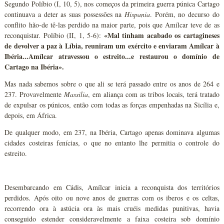
Segundo Políbio (I, 10, 5), nos começos da primeira guerra púnica Cartago
continuava a deter as suas possessões na
Hispania
. Porém, no decurso do
conflito hão-de tê-las perdido na maior parte, pois que Amílcar teve de as
«Mal tinham acabado os cartagineses
reconquistar. Políbio (II, 1, 5-6):
de devolver a paz à Líbia, reuniram um exército e enviaram Amílcar à
Ibéria...Amílcar atravessou o estreito...e restaurou o domínio de
Cartago na Ibéria».
Mas nada sabemos sobre o que ali se terá passado entre os anos de 264 e
237. Provavelmente
Massilia
, em aliança com as tribos locais, terá tratado
de expulsar os púnicos, então com todas as forças empenhadas na Sicília e,
depois, em África.
De qualquer modo, em 237, na Ibéria, Cartago apenas dominava algumas
cidades costeiras fenícias, o que no entanto lhe permitia o controle do
estreito.
Desembarcando em Cádis, Amílcar inicia a reconquista dos territórios
perdidos. Após oito ou nove anos de guerras com os iberos e os celtas,
recorrendo ora à astúcia ora às mais cruéis medidas punitivas, havia
conseguido estender consideravelmente a faixa costeira sob domínio