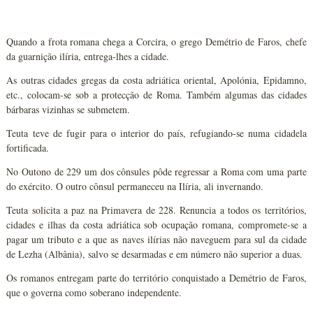
Quando a frota romana chega a Corcira, o grego Demétrio de Faros, chefe
da guarnição ilíria, entrega-lhes a cidade.
As outras cidades gregas da costa adriática oriental, Apolónia, Epidamno,
etc., colocam-se sob a protecção de Roma. Também algumas das cidades
bárbaras vizinhas se submetem.
Teuta teve de fugir para o interior do país, refugiando-se numa cidadela
fortificada.
No Outono de 229 um dos cônsules pôde regressar a Roma com uma parte
do exército. O outro cônsul permaneceu na Ilíria, ali invernando.
Teuta solicita a paz na Primavera de 228. Renuncia a todos os territórios,
cidades e ilhas da costa adriática sob ocupação romana, compromete-se a
pagar um tributo e a que as naves ilírias não naveguem para sul da cidade
de Lezha (Albânia), salvo se desarmadas e em número não superior a duas.
Os romanos entregam parte do território conquistado a Demétrio de Faros,
que o governa como soberano independente.