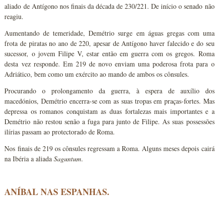
aliado de Antígono nos finais da década de 230/221. De início o senado não
reagiu.
Aumentando de temeridade, Demétrio surge em águas gregas com uma
frota de piratas no ano de 220, apesar de Antígono haver falecido e do seu
sucessor, o jovem Filipe V, estar então em guerra com os gregos. Roma
desta vez responde. Em 219 de novo enviam uma poderosa frota para o
Adriático, bem como um exército ao mando de ambos os cônsules.
Procurando o prolongamento da guerra, à espera de auxílio dos
macedónios, Demétrio encerra-se com as suas tropas em praças-fortes. Mas
depressa os romanos conquistam as duas fortalezas mais importantes e a
Demétrio não restou senão a fuga para junto de Filipe. As suas possessões
ilírias passam ao protectorado de Roma.
Nos finais de 219 os cônsules regressam a Roma. Alguns meses depois cairá
na Ibéria a aliada
Saguntum
.
ANÍBAL NAS ESPANHAS.