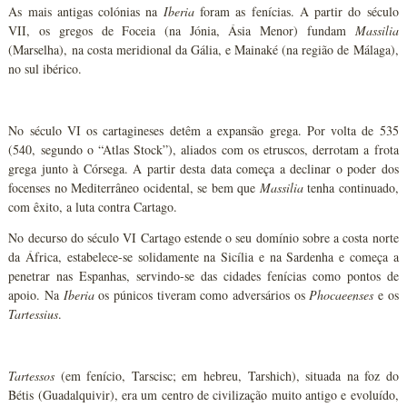
As mais antigas colónias na
Iberia
foram as fenícias. A partir do século
VII, os gregos de Foceia (na Jónia, Ásia Menor) fundam
Massilia
(Marselha), na costa meridional da Gália, e Mainaké (na região de Málaga),
no sul ibérico.
No século VI os cartagineses detêm a expansão grega. Por volta de 535
(540, segundo o “Atlas Stock”), aliados com os etruscos, derrotam a frota
grega junto à Córsega. A partir desta data começa a declinar o poder dos
focenses no Mediterrâneo ocidental, se bem que
Massilia
tenha continuado,
com êxito, a luta contra Cartago.
No decurso do século VI Cartago estende o seu domínio sobre a costa norte
da África, estabelece-se solidamente na Sicília e na Sardenha e começa a
penetrar nas Espanhas, servindo-se das cidades fenícias como pontos de
apoio. Na
Iberia
os púnicos tiveram como adversários os
Phocaeenses
e os
Tartessius
.
Tartessos
(em fenício, Tarscisc; em hebreu, Tarshich), situada na foz do
Bétis (Guadalquivir), era um centro de civilização muito antigo e evoluído,