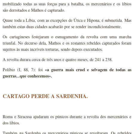
mobilizado todas as suas forças para a batalha, os mercenários e os líbios
são derrotados e Mathos é capturado.
Quase toda a Líbia, com as excepções de Útica e Hipona, é submetida. Mas
também estas duas cidades acabarão por se render incondicionalmente.
Os cartagineses festejaram o esmagamento da revolta com uma marcha
triunfal. No decurso dela, Mathos e os restantes rebeldes capturados foram
sujeitos às mais incríveis torturas, sendo depois executados.
A revolta durara cerca de três anos e quatro meses, de 241 a 238.
«a guerra mais cruel e selvagem de todas as
Políbio (I, 88, 7): foi
guerras...que conhecemos».
CARTAGO PERDE A SARDENHA.
Roma e Siracusa ajudaram os púnicos durante a revolta dos mercenários e
dos líbios.
Também na Sardenha os mercenários púnicos se revoltaram. Os rebeldes