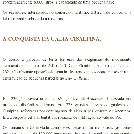
aproximadamente 8.000 litros, a capacidade de uma pequena nave.
Os senadores, interessados no comércio marítimo, trataram de contornar a
lei recorrendo sobretudo a terceiros.
A CONQUISTA DA GÁLIA CISALPINA.
O acesso a parcelas de terra foi uma das exigências do movimento
democrático nos anos de 240 a 230. Caio Flamínio, tribuno da plebe de
232, não obstante oposição do senado, fez aprovar nos
comitia
tributa
uma
distribuição de pequenas parcelas no
ager Gallicus
.
Em 236 já houvera uma incursão gaulesa até
Ariminum
, fracassada em
razão de discórdias internas. Em 225 grandes massas de gauleses da
Cisalpina, reforçadas por contingentes de além Alpes, cruzam os Apeninos.
Era a resposta celta às tentativas romanas de infiltração no vale do Pó.
Os romanos terão enviado contra eles forças muito numerosas (as fontes
referem um total de 150.000 homens no decurso do conflito), concertando