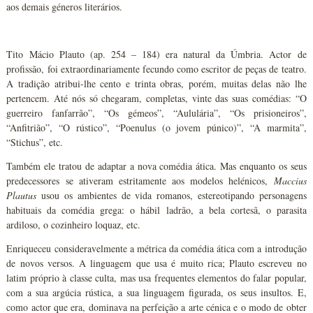
aos demais géneros literários.
Tito Mácio Plauto (ap. 254 – 184) era natural da Úmbria. Actor de
profissão, foi extraordinariamente fecundo como escritor de peças de teatro.
A tradição atribui-lhe cento e trinta obras, porém, muitas delas não lhe
pertencem. Até nós só chegaram, completas, vinte das suas comédias: “O
guerreiro fanfarrão”, “Os gémeos”, “Aululária”, “Os prisioneiros”,
“Anfitrião”, “O rústico”, “Poenulus (o jovem púnico)”, “A marmita”,
“Stichus”, etc.
Também ele tratou de adaptar a nova comédia ática. Mas enquanto os seus
predecessores se ativeram estritamente aos modelos helénicos,
Maccius
Plautus
usou os ambientes de vida romanos, estereotipando personagens
habituais da comédia grega: o hábil ladrão, a bela cortesã, o parasita
ardiloso, o cozinheiro loquaz, etc.
Enriqueceu consideravelmente a métrica da comédia ática com a introdução
de novos versos. A linguagem que usa é muito rica; Plauto escreveu no
latim próprio à classe culta, mas usa frequentes elementos do falar popular,
com a sua argúcia rústica, a sua linguagem figurada, os seus insultos. E,
como actor que era, dominava na perfeição a arte cénica e o modo de obter