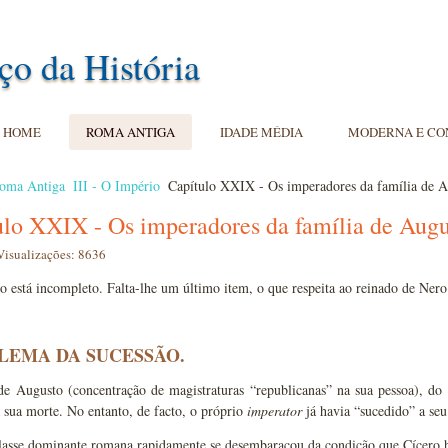
ço da História
HOME
ROMA ANTIGA
IDADE MÉDIA
MODERNA E C
oma Antiga
III - O Império
Capítulo XXIX - Os imperadores da família de 
ulo XXIX - Os imperadores da família de Augu
Visualizações: 8636
lo está incompleto. Falta-lhe um último item, o que respeita ao reinado de Nero
LEMA DA SUCESSÃO.
de Augusto (concentração de magistraturas “republicanas” na sua pessoa), do 
 sua morte. No entanto, de facto, o próprio
imperator
já havia “sucedido” a seu 
asse dominante romana rapidamente se desembaraçou da condição que Cícero h