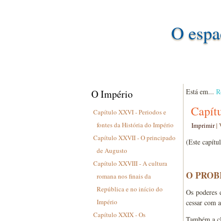
O espa
Está em...
R
O Império
Capít
Capítulo XXVI - Periodos e
fontes da História do Império
Imprimir
|
Capítulo XXVII - O principado
(Este capítu
de Augusto
Capítulo XXVIII - A cultura
O PROB
romana nos finais da
República e no início do
Os poderes 
Império
cessar com a
Capítulo XXIX - Os
Também a cl