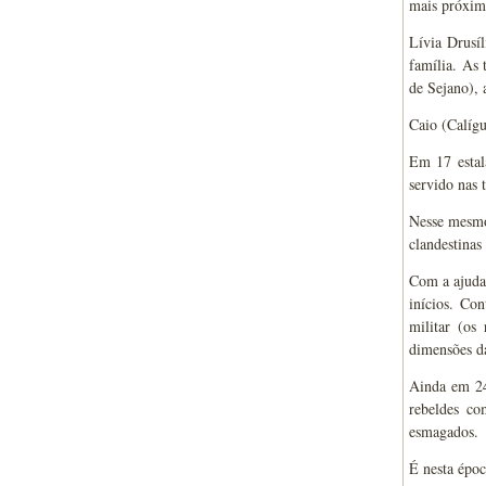
mais próxim
Lívia Drusí
família. As 
de Sejano), 
Caio (Calígu
Em 17 estal
servido nas 
Nesse mesmo 
clandestinas
Com a ajuda 
inícios. Co
militar (os
dimensões da
Ainda em 24,
rebeldes c
esmagados.
É nesta époc