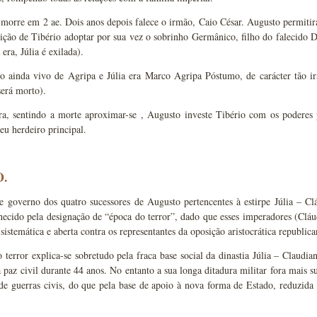
morre em 2 ae. Dois anos depois falece o irmão, Caio César. Augusto permitir
ção de Tibério adoptar por sua vez o sobrinho Germânico, filho do falecido D
era, Júlia é exilada).
ho ainda vivo de Agripa e Júlia era Marco Agripa Póstumo, de carácter tão i
será morto).
a, sentindo a morte aproximar-se , Augusto investe Tibério com os poderes 
u herdeiro principal.
O.
 governo dos quatro sucessores de Augusto pertencentes à estirpe Júlia – Clá
hecido pela designação de “época do terror”, dado que esses imperadores (Cl
 sistemática e aberta contra os representantes da oposição aristocrática republica
 terror explica-se sobretudo pela fraca base social da dinastia Júlia – Claudi
paz civil durante 44 anos. No entanto a sua longa ditadura militar fora mais s
e guerras civis, do que pela base de apoio à nova forma de Estado, reduzida 