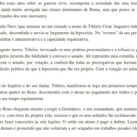
dos esses anos sobre as guerras civis, recomposta a sociedade das suas trem
, ainda muito arreigada nas classes dominantes de Roma, mas que pouco se 
einados dos seus sucessores.
udio Nero (que assumiu no seu reinado o nome de Tibério César Augusto) tinh
hado, desconfiado e servia-se largamente da hipocrisia. No “reverso” da sua pers
militar e administrativa e a capacidade organizativa.
gusto morre, Tibério, invocando os seus poderes proconsulares e a
tribunicia 
ério jurarem-lhe fidelidade e convoca o senado. Ali representa uma comédia, 
, com o senado, por votação, a conferir-lhe todas as prerrogativas que havi
álculo político do que à hipocrisia que lhe era própria. Com a votação no sena
 do Império e do seu titular, Tibério, manifestou-se logo nos primeiros tempos
utras quatro no Reno, descontentes com o atraso no pagamento dos soldos e p
o seu tempo regulamentar.
do Reno chegaram mesmo a exigir a Germânico, o seu comandante, que assumis
io e, com risco da própria vida, recusou o que os seus soldados lhe reclamavam
rio fazer concessões às sete legiões. O soldo em atraso é pago a dobrar. Li
 demais é prometido que não voltariam a ser ocupados em trabalhos pesados (de 