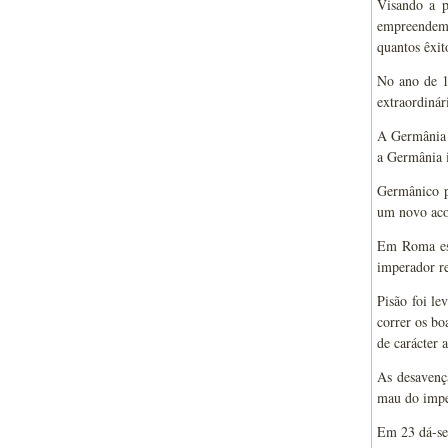
Visando a p
empreendem-
quantos êxit
No ano de 1
extraordinár
A Germânia s
a Germânia i
Germânico p
um novo aco
Em Roma esp
imperador re
Pisão foi le
correr os bo
de carácter a
As desavenç
mau do impe
Em 23 dá-se 