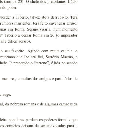
ais (ano de 23). O chefe dos pretorianos, Lúcio
a do poder.
uceder a Tibério, talvez até a derrubá-lo. Terá
rumores insistentes, terá feito envenenar Druso,
orianas em Roma, Sejano visaria, num momento
ado” Tibério a deixar Roma em 26 (o imperador
s e difícil acesso).
o seu favorito. Agindo com muita cautela, o
etoriano que lhe era fiel, Sertório Macrão, e
efe. Já preparado o “terreno”, é lida no senado
s menores, e muitos dos amigos e partidários de
u auge.
erial, da nobreza romana e de algumas camadas da
bleias populares perdem os poderes formais que
 os comícios deixam de ser convocados para a