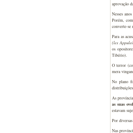
aprovação da
Nesses anos 
Porém, com
converte-se 
Para as acus
(lex Appulei
os opositor
Tibério).
O terror (co
mera vinganç
No plano fi
distribuiçõe
As província
as suas ove
estavam suje
Por diversas
Nas provínc