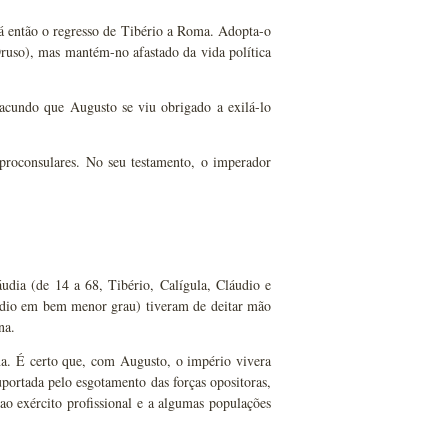
á então o regresso de Tibério a Roma. Adopta-o
ruso), mas mantém-no afastado da vida política
racundo que Augusto se viu obrigado a exilá-lo
proconsulares. No seu testamento, o imperador
udia (de 14 a 68, Tibério, Calígula, Cláudio e
áudio em bem menor grau) tiveram de deitar mão
na.
ana. É certo que, com Augusto, o império vivera
uportada pelo esgotamento das forças opositoras,
ao exército profissional e a algumas populações