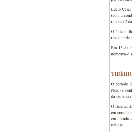
Lúcio César 
(com a condi
(no ano 2 da 
O único fil
(mais tarde 
Em 13 da er
nomeava-o se
TIBÉRI
O período de
Nero) é con
da violência
O sistema do
em completa 
em décadas d
itálicas.