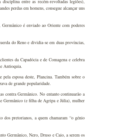
disciplina entre as recém-revoltadas legiões),
randes perdas em homens, consegue alcançar uns
o, Germânico é enviado ao Oriente com poderes
querda do Reno e dividia-se em duas províncias,
clientes da Capadócia e de Comagena e celebra
e Antioquia.
e pela esposa deste, Plancina. Também sobre o
ozava de grande popularidade.
igas contra Germânico. No entanto continuarão a
e Germânico (e filha de Agripa e Júlia), mulher
ito dos pretorianos, a quem chamaram “o génio
funto Germânico, Nero, Druso e Caio, a serem os