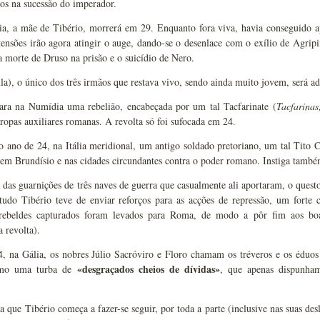
os na sucessão do imperador.
lia, a mãe de Tibério, morrerá em 29. Enquanto fora viva, havia conseguido a
tensões irão agora atingir o auge, dando-se o desenlace com o exílio de Agrip
a morte de Druso na prisão e o suicídio de Nero.
la), o único dos três irmãos que restava vivo, sendo ainda muito jovem, será a
ara na Numídia uma rebelião, encabeçada por um tal Tacfarinate (
Tacfarinas
tropas auxiliares romanas. A revolta só foi sufocada em 24.
ano de 24, na Itália meridional, um antigo soldado pretoriano, um tal Tito C
 em Brundísio e nas cidades circundantes contra o poder romano. Instiga também
das guarnições de três naves de guerra que casualmente ali aportaram, o questo
ntudo Tibério teve de enviar reforços para as acções de repressão, um forte
 rebeldes capturados foram levados para Roma, de modo a pôr fim aos boa
 revolta).
 na Gália, os nobres Júlio Sacróviro e Floro chamam os tréveros e os éduos à
«desgraçados cheios de dívidas»
omo uma turba de
, que apenas dispunha
a que Tibério começa a fazer-se seguir, por toda a parte (inclusive nas suas de