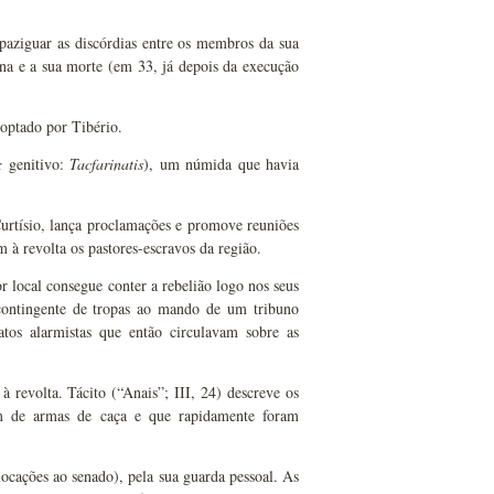
paziguar as discórdias entre os membros da sua
ina e a sua morte (em 33, já depois da execução
doptado por Tibério.
;
genitivo:
Tacfarinatis
), um númida que havia
urtísio, lança proclamações e promove reuniões
 à revolta os pastores-escravos da região.
r local consegue conter a rebelião logo nos seus
 contingente de tropas ao mando de um tribuno
tos alarmistas que então circulavam sobre as
 revolta. Tácito (“Anais”; III, 24) descreve os
m de armas de caça e que rapidamente foram
slocações ao senado), pela sua guarda pessoal. As