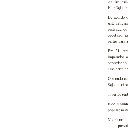
coortes pret
Élio Sejano,
De acordo co
sistematicam
pretendendo
oportuno, a
partiu para a
Em 31, Antó
imperador o
concedendo-l
uma carta de
O senado con
Sejano sofre
Tibério, sen
É de sublinh
população de
No plano da
ainda possu