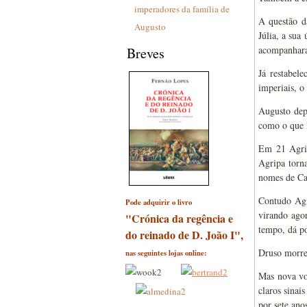
imperadores da família de
A questão da
Augusto
Júlia, a sua
acompanhara
Breves
Já restabel
imperiais, o
Augusto dep
como o que l
Em 21 Agrip
Agripa torn
nomes de Cai
Contudo Agr
Pode adquirir o livro
virando agor
"Crónica da regência e
tempo, dá po
do reinado de D. João I",
Druso morrer
nas seguintes lojas online:
Mas nova vol
claros sinai
por sete ano