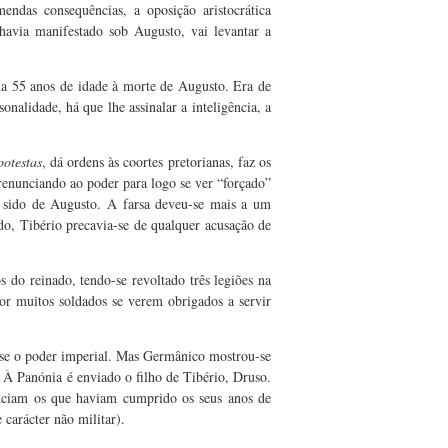
endas consequências, a oposição aristocrática
havia manifestado sob Augusto, vai levantar a
a 55 anos de idade à morte de Augusto. Era de
onalidade, há que lhe assinalar a inteligência, a
potestas
, dá ordens às coortes pretorianas, faz os
renunciando ao poder para logo se ver “forçado”
am sido de Augusto. A farsa deveu-se mais a um
do, Tibério precavia-se de qualquer acusação de
 do reinado, tendo-se revoltado três legiões na
or muitos soldados se verem obrigados a servir
se o poder imperial. Mas Germânico mostrou-se
. À Panónia é enviado o filho de Tibério, Druso.
cenciam os que haviam cumprido os seus anos de
carácter não militar).