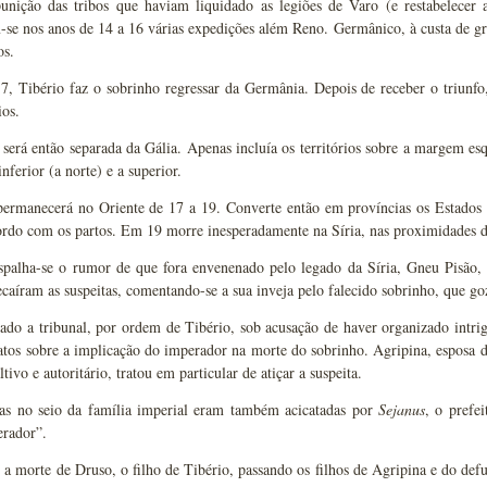
unição das tribos que haviam liquidado as legiões de Varo (e restabelecer a 
se nos anos de 14 a 16 várias expedições além Reno. Germânico, à custa de g
os.
7, Tibério faz o sobrinho regressar da Germânia. Depois de receber o triunf
ios.
erá então separada da Gália. Apenas incluía os territórios sobre a margem es
nferior (a norte) e a superior.
ermanecerá no Oriente de 17 a 19. Converte então em províncias os Estados 
rdo com os partos. Em 19 morre inesperadamente na Síria, nas proximidades d
alha-se o rumor de que fora envenenado pelo legado da Síria, Gneu Pisão, 
caíram as suspeitas, comentando-se a sua inveja pelo falecido sobrinho, que g
vado a tribunal, por ordem de Tibério, sob acusação de haver organizado intr
atos sobre a implicação do imperador na morte do sobrinho. Agripina, esposa d
ltivo e autoritário, tratou em particular de atiçar a suspeita.
as no seio da família imperial eram também acicatadas por
Sejanus
, o prefe
rador”.
a morte de Druso, o filho de Tibério, passando os filhos de Agripina e do de