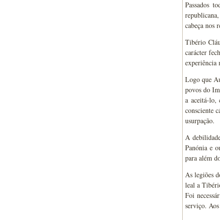
Passados to
republicana
cabeça nos r
Tibério Clá
carácter fec
experiência 
Logo que Au
povos do Imp
a aceitá-lo
consciente c
usurpação.
A debilidade
Panónia e o
para além d
As legiões 
leal a Tibér
Foi necessá
serviço. Aos