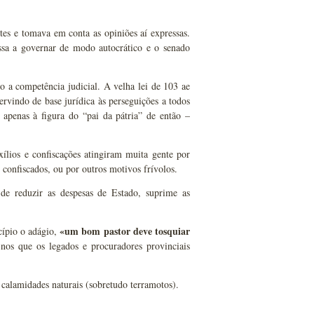
tes e tomava em conta as opiniões aí expressas.
assa a governar de modo autocrático e o senado
do a competência judicial. A velha lei de 103 ae
ervindo de base jurídica às perseguições a todos
apenas à figura do “pai da pátria” de então –
xílios e confiscações atingiram muita gente por
confiscados, ou por outros motivos frívolos.
de reduzir as despesas de Estado, suprime as
«um bom pastor deve tosquiar
cípio o adágio,
os que os legados e procuradores provinciais
r calamidades naturais (sobretudo terramotos).