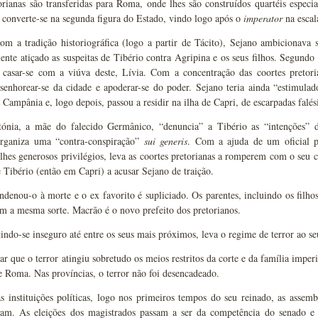
orianas são transferidas para Roma, onde lhes são construídos quartéis especi
 converte-se na segunda figura do Estado, vindo logo após o
imperator
na escal
m a tradição historiográfica (logo a partir de Tácito), Sejano ambicionava s
ente atiçado as suspeitas de Tibério contra Agripina e os seus filhos. Segundo 
 casar-se com a viúva deste, Lívia. Com a concentração das coortes pret
ssenhorear-se da cidade e apoderar-se do poder. Sejano teria ainda “estimul
 Campânia e, logo depois, passou a residir na ilha de Capri, de escarpadas falésia
nia, a mãe do falecido Germânico, “denuncia” a Tibério as “intenções” d
rganiza uma “contra-conspiração”
sui generis
. Com a ajuda de um oficial pr
hes generosos privilégios, leva as coortes pretorianas a romperem com o seu ch
 Tibério (então em Capri) a acusar Sejano de traição.
denou-o à morte e o ex favorito é supliciado. Os parentes, incluindo os filho
m a mesma sorte. Macrão é o novo prefeito dos pretorianos.
tindo-se inseguro até entre os seus mais próximos, leva o regime de terror ao se
ar que o terror atingiu sobretudo os meios restritos da corte e da família imp
 Roma. Nas províncias, o terror não foi desencadeado.
s instituições políticas, logo nos primeiros tempos do seu reinado, as assem
íam. As eleições dos magistrados passam a ser da competência do senado e