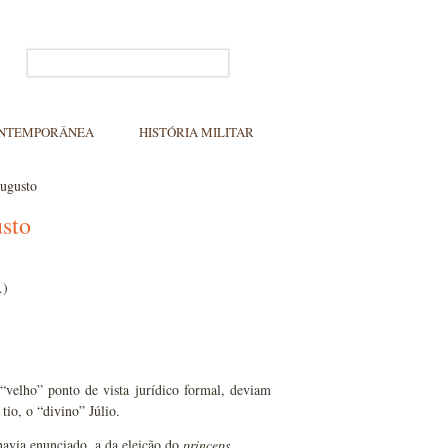
ONTEMPORÂNEA
HISTÓRIA MILITAR
Augusto
sto
.)
“velho” ponto de vista jurídico formal, deviam
tio, o “divino” Júlio.
avia enunciado, a da eleição do
princeps
.