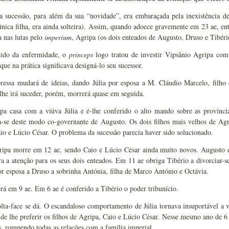
 sucessão, para além da sua “novidade”, era embaraçada pela inexistência de 
 única filha, era ainda solteira). Assim, quando adoece gravemente em 23 ae, e
 nas lutas pelo
imperium
, Agripa (os dois enteados de Augusto, Druso e Tibéri
ecido da enfermidade, o
princeps
logo tratou de investir Vipsânio Agripa com 
 que na prática significava designá-lo seu sucessor.
ressa mudará de ideias, dando Júlia por esposa a M. Cláudio Marcelo, filho 
he irá suceder, porém, morrerá quase em seguida.
a casa com a viúva Júlia e é-lhe conferido o alto mando sobre as províncias
a-se deste modo co-governante de Augusto. Os dois filhos mais velhos de Agr
o e Lúcio César. O problema da sucessão parecia haver sido solucionado.
ipa morre em 12 ae, sendo Caio e Lúcio César ainda muito novos. Augusto de 
a a atenção para os seus dois enteados. Em 11 ae obriga Tibério a divorciar-s
r esposa a Druso a sobrinha Antónia, filha de Marco António e Octávia.
á em 9 ae. Em 6 ae é conferido a Tibério o poder tribunício.
ta-face se dá. O escandaloso comportamento de Júlia tornava insuportável a v
s de lhe preferir os filhos de Agripa, Caio e Lúcio César. Nesse mesmo ano de 
s, rompendo todas as relações com a família imperial.