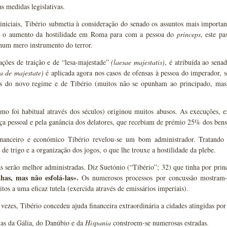
s medidas legislativas.
iniciais, Tibério submetia à consideração do senado os assuntos mais importan
 o aumento da hostilidade em Roma para com a pessoa do
princeps
, este p
num mero instrumento do terror.
ações de traição e de “lesa-majestade”
(laesae majestatis)
, é atribuída ao sena
a de majestate)
é aplicada agora nos casos de ofensas à pessoa do imperador, s
es do novo regime e de Tibério (muitos não se opunham ao principado, mas 
mo foi habitual através dos séculos) originou muitos abusos. As execuções, e
a pessoal e pela ganância dos delatores, que recebiam de prémio 25% dos bens 
nanceiro e económico Tibério revelou-se um bom administrador. Tratando 
s de trigo e a organização dos jogos, o que lhe trouxe a hostilidade da plebe.
s serão melhor administradas. Diz Suetónio (“Tibério”; 32) que tinha por prin
lhas, mas não esfolá-las».
Os numerosos processos por concussão mostram-n
itos a uma eficaz tutela (exercida através de emissários imperiais).
 vezes, Tibério concedeu ajuda financeira extraordinária a cidades atingidas po
ias da Gália, do Danúbio e da
Hispania
constroem-se numerosas estradas.