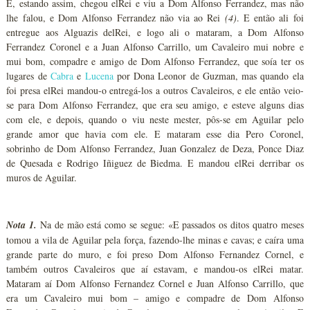
E, estando assim, chegou elRei e viu a Dom Alfonso Ferrandez, mas não
lhe falou, e Dom Alfonso Ferrandez não via ao Rei
(4)
. E então ali foi
entregue aos Alguazis delRei, e logo ali o mataram, a Dom Alfonso
Ferrandez Coronel e a Juan Alfonso Carrillo, um Cavaleiro mui nobre e
mui bom, compadre e amigo de Dom Alfonso Ferrandez, que soía ter os
lugares de
Cabra
e
Lucena
por Dona Leonor de Guzman, mas quando ela
foi presa elRei mandou-o entregá-los a outros Cavaleiros, e ele então veio-
se para Dom Alfonso Ferrandez, que era seu amigo, e esteve alguns dias
com ele, e depois, quando o viu neste mester, pôs-se em Aguilar pelo
grande amor que havia com ele. E mataram esse dia Pero Coronel,
sobrinho de Dom Alfonso Ferrandez, Juan Gonzalez de Deza, Ponce Diaz
de Quesada e Rodrigo Iñiguez de Biedma. E mandou elRei derribar os
muros de Aguilar.
Nota 1.
Na de mão está como se segue: «E passados os ditos quatro meses
tomou a vila de Aguilar pela força, fazendo-lhe minas e cavas; e caíra uma
grande parte do muro, e foi preso Dom Alfonso Fernandez Cornel, e
também outros Cavaleiros que aí estavam, e mandou-os elRei matar.
Mataram aí Dom Alfonso Fernandez Cornel e Juan Alfonso Carrillo, que
era um Cavaleiro mui bom – amigo e compadre de Dom Alfonso