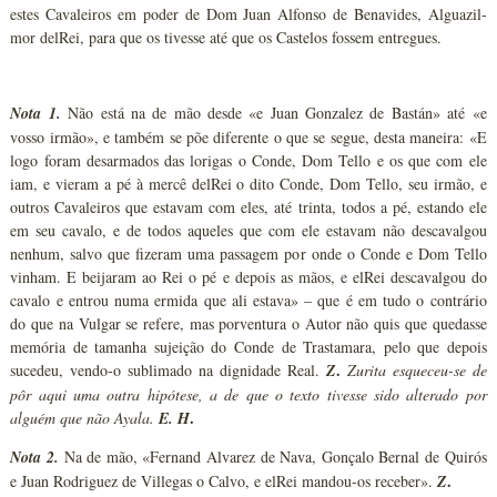
estes Cavaleiros em poder de Dom Juan Alfonso de Benavides, Alguazil-
mor delRei, para que os tivesse até que os Castelos fossem entregues.
Nota 1.
Não está na de mão desde «e Juan Gonzalez de Bastán» até «e
vosso irmão», e também se põe diferente o que se segue, desta maneira: «E
logo foram desarmados das lorigas o Conde, Dom Tello e os que com ele
iam, e vieram a pé à mercê delRei o dito Conde, Dom Tello, seu irmão, e
outros Cavaleiros que estavam com eles, até trinta, todos a pé, estando ele
em seu cavalo, e de todos aqueles que com ele estavam não descavalgou
nenhum, salvo que fizeram uma passagem por onde o Conde e Dom Tello
vinham. E beijaram ao Rei o pé e depois as mãos, e elRei descavalgou do
cavalo e entrou numa ermida que ali estava» – que é em tudo o contrário
do que na Vulgar se refere, mas porventura o Autor não quis que quedasse
memória de tamanha sujeição do Conde de Trastamara, pelo que depois
.
sucedeu, vendo-o sublimado na dignidade Real.
Z
Zurita esqueceu-se de
pôr aqui uma outra hipótese, a de que o texto tivesse sido alterado por
.
alguém que não Ayala.
E. H
Nota 2.
Na de mão, «Fernand Alvarez de Nava, Gonçalo Bernal de Quirós
.
e Juan Rodriguez de Villegas o Calvo, e elRei mandou-os receber».
Z