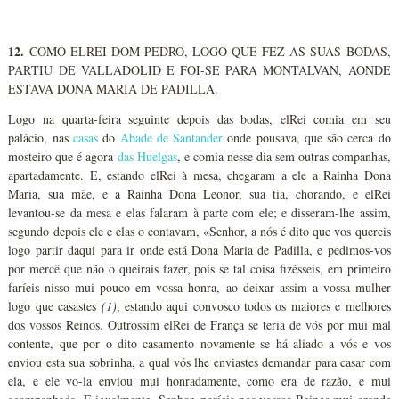
12.
COMO ELREI DOM PEDRO, LOGO QUE FEZ AS SUAS BODAS,
PARTIU DE VALLADOLID E FOI-SE PARA MONTALVAN, AONDE
ESTAVA DONA MARIA DE PADILLA.
Logo na quarta-feira seguinte depois das bodas, elRei comia em seu
palácio, nas
casas
do
Abade de Santander
onde pousava, que são cerca do
mosteiro que é agora
das Huelgas
, e comia nesse dia sem outras companhas,
apartadamente. E, estando elRei à mesa, chegaram a ele a Rainha Dona
Maria, sua mãe, e a Rainha Dona Leonor, sua tia, chorando, e elRei
levantou-se da mesa e elas falaram à parte com ele; e disseram-lhe assim,
segundo depois ele e elas o contavam, «Senhor, a nós é dito que vos quereis
logo partir daqui para ir onde está Dona Maria de Padilla, e pedimos-vos
por mercê que não o queirais fazer, pois se tal coisa fizésseis, em primeiro
faríeis nisso mui pouco em vossa honra, ao deixar assim a vossa mulher
logo que casastes
(1)
, estando aqui convosco todos os maiores e melhores
dos vossos Reinos. Outrossim elRei de França se teria de vós por mui mal
contente, que por o dito casamento novamente se há aliado a vós e vos
enviou esta sua sobrinha, a qual vós lhe enviastes demandar para casar com
ela, e ele vo-la enviou mui honradamente, como era de razão, e mui