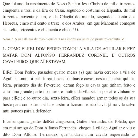
Que foi ano do nascimento de Nosso Senhor Jesu-Christo de mil e trezentos
cinquenta e três, e da Era de César, segundo o costume de Espanha, de mil
trezentos noventa e um, e da Criação do mundo, segundo a conta dos
Hebreus, cinco mil cento e treze, e dos Árabes, em que Mahomad começou
sua seita, setecentos e cinquenta e cinco
(1)
.
Nota 1.
Não está nas de mão o que está nas impressas antes do primeiro capítulo.
Z
.
1.
COMO ELREI DOM PEDRO TOMOU A VILA DE AGUILAR E FEZ
MATAR DOM ALFONSO FERRANDEZ CORONEL E OUTROS
CAVALEIROS QUE AÍ ESTAVAM.
ElRei Dom Pedro, passados quatro meses
(1)
que havia cercado a vila de
Aguilar, tomou-a pela força, fazendo minas e cavas, nesta maneira: quinta-
feira, primeiro dia de Fevereiro, deram fogo às cavas que tinham feito e
caiu uma grande parte do muro, e muitos da vila saíam por aí e vinham-se
para elRei; e ao outro dia, sexta-feira, elRei mandou armar todos os da sua
hoste para combater a vila, e assim o fizeram, e não havia já na vila salvo
mui poucos para a defender.
E antes que as gentes delRei chegassem, Gutier Ferrandez de Toledo, que
era mui amigo de Dom Alfonso Ferrandez, chegou à vila de Aguilar e viu o
dito Dom Alfonso Ferrandez, que andava num cavalo requerendo as