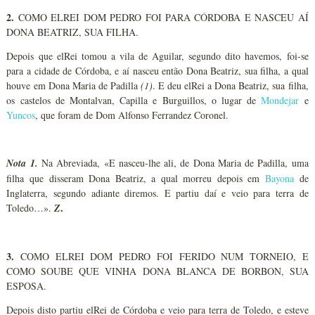
2.
COMO ELREI DOM PEDRO FOI PARA CÓRDOBA E NASCEU AÍ
DONA BEATRIZ, SUA FILHA.
Depois que elRei tomou a vila de Aguilar, segundo dito havemos, foi-se
para a cidade de Córdoba, e aí nasceu então Dona Beatriz, sua filha, a qual
houve em Dona Maria de Padilla
(1)
. E deu elRei a Dona Beatriz, sua filha,
os castelos de Montalvan, Capilla e Burguillos, o lugar de
Mondejar
e
Yuncos
, que foram de Dom Alfonso Ferrandez Coronel.
Nota 1.
Na Abreviada, «E nasceu-lhe ali, de Dona Maria de Padilla, uma
filha que disseram Dona Beatriz, a qual morreu depois em
Bayona
de
Inglaterra, segundo adiante diremos. E partiu daí e veio para terra de
.
Toledo…».
Z
3.
COMO ELREI DOM PEDRO FOI FERIDO NUM TORNEIO, E
COMO SOUBE QUE VINHA DONA BLANCA DE BORBON, SUA
ESPOSA.
Depois disto partiu elRei de Córdoba e veio para terra de Toledo, e esteve