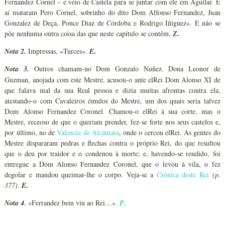
Fernandez Cornel – e veio de Castela para se juntar com ele em Aguilar. E
aí mataram Pero Cornel, sobrinho do dito Dom Alfonso Fernandez, Juan
Gonzalez de Deça, Ponce Diaz de Córdoba e Rodrigo Iñiguez». E não se
.
põe nenhuma outra coisa das que neste capítulo se contêm.
Z
.
Nota 2.
Impressas, «Turces».
E
Nota 3.
Outros chamam-no Dom Gonzalo Nuñez. Dona Leonor de
Guzman, anojada com este Mestre, acusou-o ante elRei Dom Alonso XI de
que falava mal da sua Real pessoa e dizia muitas afrontas contra ela,
atestando-o com Cavaleiros émulos do Mestre, um dos quais seria talvez
Dom Alonso Fernandez Coronel. Chamou-o elRei à sua corte, mas o
Mestre, receoso de que o queriam prender, fez-se forte nos seus castelos e,
por último, no de
Valencia de Alcántara
, onde o cercou elRei. As gentes do
Mestre dispararam pedras e flechas contra o próprio Rei, do que resultou
que o deu por traidor e o condenou à morte; e, havendo-se rendido, foi
entregue a Dom Alonso Fernandez Coronel, que o levou à vila, o fez
degolar e mandou queimar-lhe o corpo. Veja-se a
Crónica deste Rei
(p.
.
377)
.
E
.
Nota 4.
«Ferrandez bem viu ao Rei…».
P