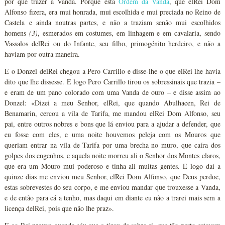
por que trazer a Vanda. Porque esta
Ordem da Vanda
, que elRei Dom
Alfonso fizera, era mui honrada, mui escolhida e mui preciada no Reino de
Castela e ainda noutras partes, e não a traziam senão mui escolhidos
homens
(3)
, esmerados em costumes, em linhagem e em cavalaria, sendo
Vassalos delRei ou do Infante, seu filho, primogénito herdeiro, e não a
haviam por outra maneira.
E o Donzel delRei chegou a Pero Carrillo e disse-lhe o que elRei lhe havia
dito que lhe dissesse. E logo Pero Carrillo tirou os sobressinais que trazia –
e eram de um pano colorado com uma Vanda de ouro – e disse assim ao
Donzel: «Dizei a meu Senhor, elRei, que quando Abulhacen, Rei de
Benamarin, cercou a vila de Tarifa, me mandou elRei Dom Alfonso, seu
pai, entre outros nobres e bons que lá enviou para a ajudar a defender, que
eu fosse com eles, e uma noite houvemos peleja com os Mouros que
queriam entrar na vila de Tarifa por uma brecha no muro, que caíra dos
golpes dos engenhos, e aquela noite morreu ali o Senhor dos Montes claros,
que era um Mouro mui poderoso e tinha ali muitas gentes. E logo daí a
quinze dias me enviou meu Senhor, elRei Dom Alfonso, que Deus perdoe,
estas sobrevestes do seu corpo, e me enviou mandar que trouxesse a Vanda,
e de então para cá a tenho, mas daqui em diante eu não a trarei mais sem a
licença delRei, pois que não lhe praz».