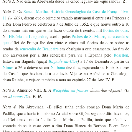
.
Nota 1.
Não está na Abreviada desde «a cinco léguas» até «que sanou».
Z
Nota 2.
Os
Sancta Martha
,
História Genealógica da Casa de França, livro
11
(p. 809)
, dizem que o primeiro tratado matrimonial entre esta Princesa e
elRei Dom Pedro se celebrou a 7 de Julho de 1352, e que houve outro a 10
do mesmo mês em que se lhe fixou o dote de trezentos mil
florins de ouro
.
Na
História de Languedoc
, escrita pelos
Padres de S. Mauro
,
acrescenta-se
que
elRei de França lhe deu vinte e cinco mil florins de ouro sobre as
rendas da
senescalia de Beaucaire
em obséquio a este casamento. Ao fim do
ano atravessou por a dita senescalia para vir à Espanha pelo
Rosellon
.
Estava em Bagnols
(quiçá
Bagnols-sur-Cèze
)
a 17 de Dezembro, partiu de
Nimes
a 26 e deteve-se em
Narbona
dez dias, esperando os Embaixadores
de Castela que haviam de a conduzir. Veja-se no Apêndice a Genealogia
.
desta Rainha, e veja-se também a nota ao capítulo 27 do Ano IV.
E
.
Nota 3.
Almerico VIII.
E
A
Wikipédia em francês
chama-lhe «Aymeri VI»
.
ou «
Amaury IX
».
E. H
Nota 4.
Na Abreviada, «E elRei tinha então consigo Dona Maria de
Padilla, que a havia tomado no Arraial sobre Gijón, segundo dito havemos,
e elRei amava muito à dita Dona Maria de Padilla, tanto que não havia
vontade de se ir casar com a dita Dona Blanca de Borbon. E era Dona
.
Maria mui formosa e de bom entendimento, e pequena de corpo».