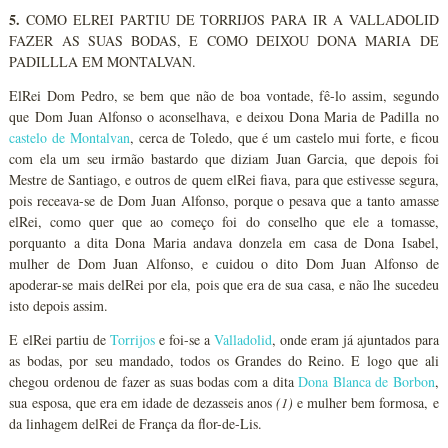
5.
COMO ELREI PARTIU DE TORRIJOS PARA IR A VALLADOLID
FAZER AS SUAS BODAS, E COMO DEIXOU DONA MARIA DE
PADILLLA EM MONTALVAN.
ElRei Dom Pedro, se bem que não de boa vontade, fê-lo assim, segundo
que Dom Juan Alfonso o aconselhava, e deixou Dona Maria de Padilla no
castelo de Montalvan
, cerca de Toledo, que é um castelo mui forte, e ficou
com ela um seu irmão bastardo que diziam Juan Garcia, que depois foi
Mestre de Santiago, e outros de quem elRei fiava, para que estivesse segura,
pois receava-se de Dom Juan Alfonso, porque o pesava que a tanto amasse
elRei, como quer que ao começo foi do conselho que ele a tomasse,
porquanto a dita Dona Maria andava donzela em casa de Dona Isabel,
mulher de Dom Juan Alfonso, e cuidou o dito Dom Juan Alfonso de
apoderar-se mais delRei por ela, pois que era de sua casa, e não lhe sucedeu
isto depois assim.
E elRei partiu de
Torrijos
e foi-se a
Valladolid
, onde eram já ajuntados para
as bodas, por seu mandado, todos os Grandes do Reino. E logo que ali
chegou ordenou de fazer as suas bodas com a dita
Dona Blanca de Borbon
,
sua esposa, que era em idade de dezasseis anos
(1)
e mulher bem formosa, e
da linhagem delRei de França da flor-de-Lis.