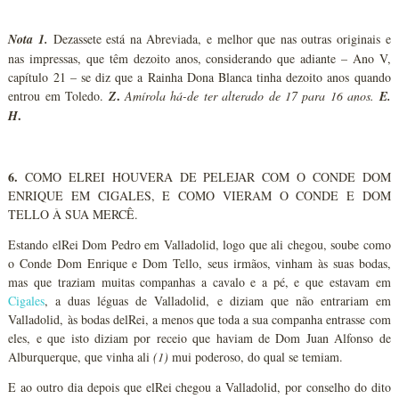
Nota 1.
Dezassete está na Abreviada, e melhor que nas outras originais e
nas impressas, que têm dezoito anos, considerando que adiante – Ano V,
capítulo 21 – se diz que a Rainha Dona Blanca tinha dezoito anos quando
.
entrou em Toledo.
Z
Amírola há-de ter alterado de 17 para 16 anos.
E.
.
H
6.
COMO ELREI HOUVERA DE PELEJAR COM O CONDE DOM
ENRIQUE EM CIGALES, E COMO VIERAM O CONDE E DOM
TELLO À SUA MERCÊ.
Estando elRei Dom Pedro em Valladolid, logo que ali chegou, soube como
o Conde Dom Enrique e Dom Tello, seus irmãos, vinham às suas bodas,
mas que traziam muitas companhas a cavalo e a pé, e que estavam em
Cigales
, a duas léguas de Valladolid, e diziam que não entrariam em
Valladolid, às bodas delRei, a menos que toda a sua companha entrasse com
eles, e que isto diziam por receio que haviam de Dom Juan Alfonso de
Alburquerque, que vinha ali
(1)
mui poderoso, do qual se temiam.
E ao outro dia depois que elRei chegou a Valladolid, por conselho do dito