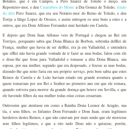
Bolaños, que é em Campos, a Pero Suarez de Toledo o moço, seu
Reposteiro-mor, e deu
Casarubios do Monte
a Dia Gomez de Toledo,
irmão
do dito
Pero Suarez, que era seu Notário-mor do Reino de Toledo, e deu
Torija a Iñigo Lopez de Orozco, e assim entregou os seus bens a estes e a
outros, que era Dom Alfonso Ferrandez mui herdado em Castela.
E depois que Dom Juan Alfonso veio de Portugal e chegou ao Rei em
Torrijos, porquanto sabia que Dona Blanca de Borbon, sobrinha delRei de
França, mulher que havia de ser delRei, era já em Valladolid, e entendera
que elRei não havia grande vontade de ir fazer as suas bodas, falou com ele
e disse-lhe que fosse para Valladolid e tomasse a dita Dona Blanca, sua
esposa, por sua mulher, segundo que era desposado, e fizesse as suas bodas,
dizendo-lhe que nisto faria em seu próprio serviço, pois bem sabia que estes
Reinos de Castela e de Leão haviam estado em grande aventura quanto a
quem tomariam por seu Rei e Senhor no primeiro ano em que ele reinara,
quando estivera para morrer da grande doença que houve em Sevilla, e que
ele havendo filhos da sua mulher todas estas coisas cessariam.
Outrossim que atentasse em como a Rainha Dona Leonor de Aragão, sua
tia, e seus filhos, os Infantes Dom Ferrando e Dom Juan, eram legítimos
herdeiros destes Reinos, e que não catavam por mais senão que ele morresse
sem filhos legítimos, e que a isto tudo Deus não o quisesse, porém,