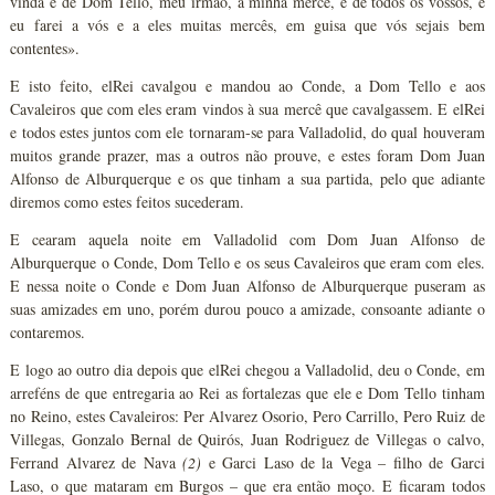
vinda e de Dom Tello, meu irmão, à minha mercê, e de todos os vossos, e
eu farei a vós e a eles muitas mercês, em guisa que vós sejais bem
contentes».
E isto feito, elRei cavalgou e mandou ao Conde, a Dom Tello e aos
Cavaleiros que com eles eram vindos à sua mercê que cavalgassem. E elRei
e todos estes juntos com ele tornaram-se para Valladolid, do qual houveram
muitos grande prazer, mas a outros não prouve, e estes foram Dom Juan
Alfonso de Alburquerque e os que tinham a sua partida, pelo que adiante
diremos como estes feitos sucederam.
E cearam aquela noite em Valladolid com Dom Juan Alfonso de
Alburquerque o Conde, Dom Tello e os seus Cavaleiros que eram com eles.
E nessa noite o Conde e Dom Juan Alfonso de Alburquerque puseram as
suas amizades em uno, porém durou pouco a amizade, consoante adiante o
contaremos.
E logo ao outro dia depois que elRei chegou a Valladolid, deu o Conde, em
arreféns de que entregaria ao Rei as fortalezas que ele e Dom Tello tinham
no Reino, estes Cavaleiros: Per Alvarez Osorio, Pero Carrillo, Pero Ruiz de
Villegas, Gonzalo Bernal de Quirós, Juan Rodriguez de Villegas o calvo,
Ferrand Alvarez de Nava
(2)
e Garci Laso de la Vega – filho de Garci
Laso, o que mataram em Burgos – que era então moço. E ficaram todos