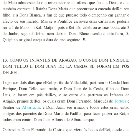
de Maio admoestando-o a arrepender-se da ofensa que fazia a Deus, e que
também escreveu à Rainha Dona Maria que procurasse a emenda delRei seu
filho, e a Dona Blanca, a fim de que pusesse todo o empenho em ganhar o
afecto de seu marido. Mas se o Pontífice escreveu estas cartas não poderia
ser a 1 de Maio – «Kal. Maij» – pois elRei não celebrou as suas bodas até 3
de Junho, segunda-feira, nem deixou Dona Blanca senão quarta-feira, 5.
.
Quiçá no original esteja a data do ano seguinte.
E
13.
COMO OS INFANTES DE ARAGÃO, O CONDE DOM ENRIQUE,
DOM TELLO E DOM JUAN DE LA CERDA SE FORAM EM PÓS
DELREI.
Logo aos dois dias que elRei partiu de Valladolid, partiram o Conde Dom
Enrique, Dom Tello, seu irmão, e Dom Juan de la Cerda, filho de Dom
Luis, e foram em pós delRey, e ao outro dia partiram os Infantes de
Aragão, primos delRei, os quais eram Dom Ferrando, Marquês de
Tortosa
e
Senhor de
Alvarracin
, e Dom Juan, seu irmão, e todos estes eram então
amigos dos parentes de Dona Maria de Padilla, para fazer prazer ao Rei, e
todos eram contra Dom Juan Alfonso de Alburquerque.
Outrossim Dom Ferrando de Castro, que viera às bodas delRei, desde que