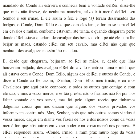
mandado do Conde ali estivera e conhecia bem a vontade delRei, disse-lhe
que mais não fizesse, de nenhuma maneira, salvo ir à mercê delRei, seu
Senhor e seu irmão. E ele assim o fez, e logo
(1)
foram desarmados das
lorigas, o Conde, Dom Tello e os que com eles iam, e foram-se para elRei
em cavalos e mulas, conforme estavam, até trinta, e quando chegaram perto
donde elRei estava queriam descavalgar das bestas e vir a pé até ele para lhe
beijar as mãos, estando elRei em seu cavalo, mas elRei não quis que
nenhum descavalgasse e assim lho mandou.
E, desde que chegaram, beijaram ao Rei as mãos, e, desde que lhas
houveram beijado, descavalgou elRei do cavalo e entrou numa ermida que
ali estava com o Conde, Dom Tello, alguns dos delRei e outros do Conde, e
disse o Conde ao Rei assim, «Senhor, Dom Tello, meu irmão, e eu e os
Cavaleiros que aqui estão connosco, e todos os outros que comigo e com
ele são, vimos à vossa mercê, e se tão prestes não o fizemos não foi por nos
faltar vontade de vos servir, mas foi pelo algum receio que tínhamos
dalgumas coisas que nos diziam que alguns dos vossos privados vos
informavam contra nós. Mas, Senhor, pois que nós outros somos vindos à
vossa mercê, daqui em diante vós fazeis de nós e dos nossos como da vossa
mercê for, que nós outros em vosso poder e na vossa mercê nos pomos». E
elRei respondeu assim, «Conde, irmão, a mim praz muito hoje da vossa