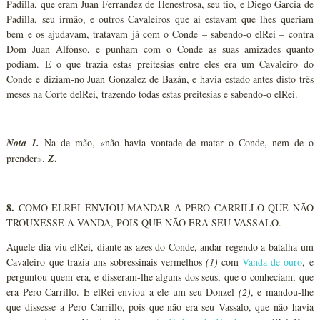
Padilla, que eram Juan Ferrandez de Henestrosa, seu tio, e Diego Garcia de
Padilla, seu irmão, e outros Cavaleiros que aí estavam que lhes queriam
bem e os ajudavam, tratavam já com o Conde – sabendo-o elRei – contra
Dom Juan Alfonso, e punham com o Conde as suas amizades quanto
podiam. E o que trazia estas preitesias entre eles era um Cavaleiro do
Conde e diziam-no Juan Gonzalez de Bazán, e havia estado antes disto três
meses na Corte delRei, trazendo todas estas preitesias e sabendo-o elRei.
Nota 1.
Na de mão, «não havia vontade de matar o Conde, nem de o
.
prender».
Z
8.
COMO ELREI ENVIOU MANDAR A PERO CARRILLO QUE NÃO
TROUXESSE A VANDA, POIS QUE NÃO ERA SEU VASSALO.
Aquele dia viu elRei, diante as azes do Conde, andar regendo a batalha um
Cavaleiro que trazia uns sobressinais vermelhos
(
1
)
com
Vanda de ouro
, e
perguntou quem era, e disseram-lhe alguns dos seus, que o conheciam, que
era Pero Carrillo. E elRei enviou a ele um seu Donzel
(2)
, e mandou-lhe
que dissesse a Pero Carrillo, pois que não era seu Vassalo, que não havia