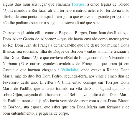
alguns dias num seu lugar que chamam
Torrijos
, a cinco léguas de Toledo
(1)
. E mandou elRei fazer ali um torneio e entrou nele, e foi ferido na mão
direita de uma ponta de espada, em guisa que esteve em grande perigo, que
não lhe podiam estancar o sangue, e esteve ali até que sanou.
Outrossim já sabia elRei como o Bispo de Burgos, Dom Juan das Roelas, e
Dom Alvar Garcia de Albornoz – que ele havia enviado como mensageiros
ao Rei Dom Juan de França a demandar-lhe que lhe desse por mulher Dona
Blanca, sua sobrinha, filha do Duque de Borbon – então vinham e traziam a
dita Dona Blanca
(2)
, e que enviava elRei de França com ela o Visconde de
Narbona
(3)
e outros grandes cavaleiros de França, e que eram já em
Castela e que haviam chegado a
Valladolid
, onde estava a Rainha Dona
Maria, mãe do dito Rei Dom Pedro, segunda-feira, aos vinte e cinco dias de
Fevereiro deste ano. E elRei
(4)
tinha então consigo em Torrijos Dona
Maria de Padilla, que a havia tomado na vila de Sant Fagund quando ia
sobre Gijón, segundo dito havemos, e elRei amava muito à dita Dona Maria
de Padilla, tanto que já não havia vontade de casar com a dita Dona Blanca
de Borbon, sua esposa, que sabei que era Dona Maria mui formosa e de
bom entendimento, e pequena de corpo.