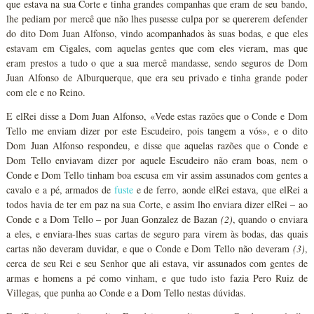
que estava na sua Corte e tinha grandes companhas que eram de seu bando,
lhe pediam por mercê que não lhes pusesse culpa por se quererem defender
do dito Dom Juan Alfonso, vindo acompanhados às suas bodas, e que eles
estavam em Cigales, com aquelas gentes que com eles vieram, mas que
eram prestos a tudo o que a sua mercê mandasse, sendo seguros de Dom
Juan Alfonso de Alburquerque, que era seu privado e tinha grande poder
com ele e no Reino.
E elRei disse a Dom Juan Alfonso, «Vede estas razões que o Conde e Dom
Tello me enviam dizer por este Escudeiro, pois tangem a vós», e o dito
Dom Juan Alfonso respondeu, e disse que aquelas razões que o Conde e
Dom Tello enviavam dizer por aquele Escudeiro não eram boas, nem o
Conde e Dom Tello tinham boa escusa em vir assim assunados com gentes a
cavalo e a pé, armados de
fuste
e de ferro, aonde elRei estava, que elRei a
todos havia de ter em paz na sua Corte, e assim lho enviara dizer elRei – ao
Conde e a Dom Tello – por Juan Gonzalez de Bazan
(2)
, quando o enviara
a eles, e enviara-lhes suas cartas de seguro para virem às bodas, das quais
cartas não deveram duvidar, e que o Conde e Dom Tello não deveram
(3)
,
cerca de seu Rei e seu Senhor que ali estava, vir assunados com gentes de
armas e homens a pé como vinham, e que tudo isto fazia Pero Ruiz de
Villegas, que punha ao Conde e a Dom Tello nestas dúvidas.