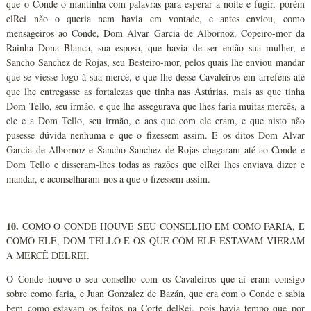
que o Conde o mantinha com palavras para esperar a noite e fugir, porém
elRei não o queria nem havia em vontade, e antes enviou, como
mensageiros ao Conde, Dom Alvar Garcia de Albornoz, Copeiro-mor da
Rainha Dona Blanca, sua esposa, que havia de ser então sua mulher, e
Sancho Sanchez de Rojas, seu Besteiro-mor, pelos quais lhe enviou mandar
que se viesse logo à sua mercê, e que lhe desse Cavaleiros em arreféns até
que lhe entregasse as fortalezas que tinha nas Astúrias, mais as que tinha
Dom Tello, seu irmão, e que lhe assegurava que lhes faria muitas mercês, a
ele e a Dom Tello, seu irmão, e aos que com ele eram, e que nisto não
pusesse dúvida nenhuma e que o fizessem assim. E os ditos Dom Alvar
Garcia de Albornoz e Sancho Sanchez de Rojas chegaram até ao Conde e
Dom Tello e disseram-lhes todas as razões que elRei lhes enviava dizer e
mandar, e aconselharam-nos a que o fizessem assim.
10.
COMO O CONDE HOUVE SEU CONSELHO EM COMO FARIA, E
COMO ELE, DOM TELLO E OS QUE COM ELE ESTAVAM VIERAM
À MERCÊ DELREI.
O Conde houve o seu conselho com os Cavaleiros que aí eram consigo
sobre como faria, e Juan Gonzalez de Bazán, que era com o Conde e sabia
bem como estavam os feitos na Corte delRei, pois havia tempo que por