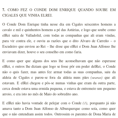
7.
COMO FEZ O CONDE DOM ENRIQUE QUANDO SOUBE EM
CIGALES QUE VINHA ELREI.
O Conde Dom Enrique tinha nesse dia em Cigales seiscentos homens a
cavalo e mil e quinhentos homens a pé das Astúrias, e logo que soube como
elRei saíra de Valladolid, com todas as companhas que ali eram vindas,
para vir contra ele, e ouviu as razões que o dito Alvaro de Carreño – o
Escudeiro que enviou ao Rei – lhe disse que elRei e Dom Juan Alfonso lhe
enviavam dizer, houve o seu conselho em como faria.
E como quer que alguns dos seus lhe aconselhavam que não esperasse
elRei, e outros lhe diziam que logo se fosse pôr em poder delRei, o Conde
não o quis fazer, mas antes fez armar todas as suas companhas, saiu da
aldeia de Cigales e parou-se fora da aldeia nuns pães
(searas)
que ali
estavam. E elRei chegou e pôs-se numas vinhas que eram da outra parte,
cerca donde estava uma ermida pequena, e estava de entremeio um pequeno
arroio, e era isto no mês de Maio do sobredito ano.
E elRei não havia vontade de pelejar com o Conde
(1)
, porquanto já não
amava tanto a Dom Juan Alfonso de Alburquerque como soía, como quer
que o não entendiam assim todos. Outrossim os parentes de Dona Maria de