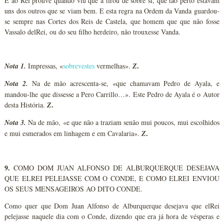
E ao Rei prouve quando viu que a tirou de sobre si, que tão perto estavam
uns dos outros que se viam bem. E esta regra na Ordem da Vanda guardou-
se sempre nas Cortes dos Reis de Castela, que homem que que não fosse
Vassalo delRei, ou do seu filho herdeiro, não trouxesse Vanda.
.
Nota 1.
Impressas, «
sobrevestes
vermelhas».
Z
Nota 2.
Na de mão acrescenta-se, «que chamavam Pedro de Ayala, e
mandou-lhe que dissesse a Pero Carrillo…». Este Pedro de Ayala é o Autor
.
desta História.
Z
Nota 3.
Na de mão, «e que não a traziam senão mui poucos, mui escolhidos
.
e mui esmerados em linhagem e em Cavalaria».
Z
9.
COMO DOM JUAN ALFONSO DE ALBURQUERQUE DESEJAVA
QUE ELREI PELEJASSE COM O CONDE, E COMO ELREI ENVIOU
OS SEUS MENSAGEIROS AO DITO CONDE.
Como quer que Dom Juan Alfonso de Alburquerque desejava que elRei
pelejasse naquele dia com o Conde, dizendo que era já hora de vésperas e