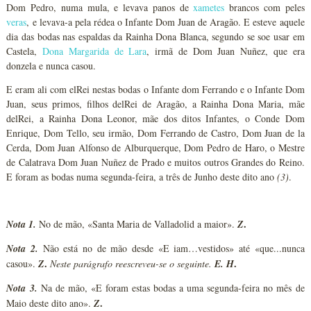
Dom Pedro, numa mula, e levava panos de
xametes
brancos com peles
veras
, e levava-a pela rédea o Infante Dom Juan de Aragão. E esteve aquele
dia das bodas nas espaldas da Rainha Dona Blanca, segundo se soe usar em
Castela,
Dona Margarida de Lara
, irmã de Dom Juan Nuñez, que era
donzela e nunca casou.
E eram ali com elRei nestas bodas o Infante dom Ferrando e o Infante Dom
Juan, seus primos, filhos delRei de Aragão, a Rainha Dona Maria, mãe
delRei, a Rainha Dona Leonor, mãe dos ditos Infantes, o Conde Dom
Enrique, Dom Tello, seu irmão, Dom Ferrando de Castro, Dom Juan de la
Cerda, Dom Juan Alfonso de Alburquerque, Dom Pedro de Haro, o Mestre
de Calatrava Dom Juan Nuñez de Prado e muitos outros Grandes do Reino.
E foram as bodas numa segunda-feira, a três de Junho deste dito ano
(3)
.
.
Nota 1.
No de mão, «Santa Maria de Valladolid a maior».
Z
Nota 2.
Não está no de mão desde «E iam…vestidos» até «que...nunca
.
.
casou».
Z
Neste parágrafo reescreveu-se o seguinte.
E. H
Nota 3.
Na de mão, «E foram estas bodas a uma segunda-feira no mês de
.
Maio deste dito ano».
Z