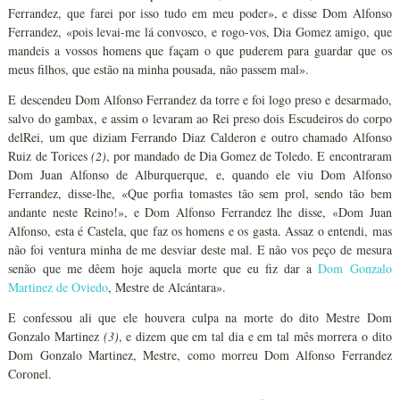
Ferrandez, que farei por isso tudo em meu poder», e disse Dom Alfonso
Ferrandez, «pois levai-me lá convosco, e rogo-vos, Dia Gomez amigo, que
mandeis a vossos homens que façam o que puderem para guardar que os
meus filhos, que estão na minha pousada, não passem mal».
E descendeu Dom Alfonso Ferrandez da torre e foi logo preso e desarmado,
salvo do gambax, e assim o levaram ao Rei preso dois Escudeiros do corpo
delRei, um que diziam Ferrando Diaz Calderon e outro chamado Alfonso
Ruiz de Torices
(2)
, por mandado de Dia Gomez de Toledo. E encontraram
Dom Juan Alfonso de Alburquerque, e, quando ele viu Dom Alfonso
Ferrandez, disse-lhe, «Que porfia tomastes tão sem prol, sendo tão bem
andante neste Reino!», e Dom Alfonso Ferrandez lhe disse, «Dom Juan
Alfonso, esta é Castela, que faz os homens e os gasta. Assaz o entendi, mas
não foi ventura minha de me desviar deste mal. E não vos peço de mesura
senão que me dêem hoje aquela morte que eu fiz dar a
Dom Gonzalo
Martinez de Oviedo
, Mestre de Alcántara».
E confessou ali que ele houvera culpa na morte do dito Mestre Dom
Gonzalo Martinez
(3)
, e dizem que em tal dia e em tal mês morrera o dito
Dom Gonzalo Martinez, Mestre, como morreu Dom Alfonso Ferrandez
Coronel.