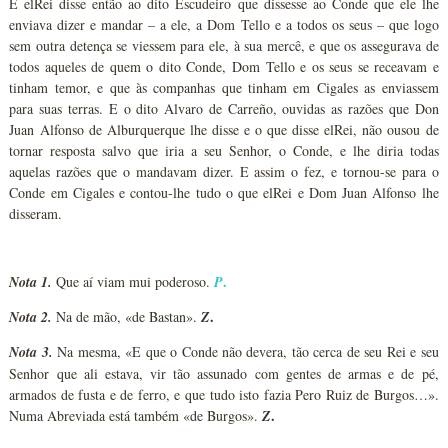
E elRei disse então ao dito Escudeiro que dissesse ao Conde que ele lhe
enviava dizer e mandar – a ele, a Dom Tello e a todos os seus – que logo
sem outra detença se viessem para ele, à sua mercê, e que os assegurava de
todos aqueles de quem o dito Conde, Dom Tello e os seus se receavam e
tinham temor, e que às companhas que tinham em Cigales as enviassem
para suas terras. E o dito Alvaro de Carreño, ouvidas as razões que Don
Juan Alfonso de Alburquerque lhe disse e o que disse elRei, não ousou de
tornar resposta salvo que iria a seu Senhor, o Conde, e lhe diria todas
aquelas razões que o mandavam dizer. E assim o fez, e tornou-se para o
Conde em Cigales e contou-lhe tudo o que elRei e Dom Juan Alfonso lhe
disseram.
.
Nota 1.
Que aí viam mui poderoso.
P
.
Nota 2.
Na de mão, «de Bastan».
Z
Nota 3.
Na mesma, «E que o Conde não devera, tão cerca de seu Rei e seu
Senhor que ali estava, vir tão assunado com gentes de armas e de pé,
armados de fusta e de ferro, e que tudo isto fazia Pero Ruiz de Burgos…».
.
Numa Abreviada está também «de Burgos».
Z