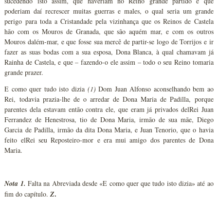
sucedendo isto assim, que haveriam no Reino grande partido e que
poderiam daí recrescer muitas guerras e males, o qual seria um grande
perigo para toda a Cristandade pela vizinhança que os Reinos de Castela
hão com os Mouros de Granada, que são aquém mar, e com os outros
Mouros dalém-mar, e que fosse sua mercê de partir-se logo de Torrijos e ir
fazer as suas bodas com a sua esposa, Dona Blanca, à qual chamavam já
Rainha de Castela, e que – fazendo-o ele assim – todo o seu Reino tomaria
grande prazer.
E como quer tudo isto dizia
(1)
Dom Juan Alfonso aconselhando bem ao
Rei, todavia prazia-lhe de o arredar de Dona Maria de Padilla, porque
parentes dela estavam então contra ele, que eram já privados delRei Juan
Ferrandez de Henestrosa, tio de Dona Maria, irmão de sua mãe, Diego
Garcia de Padilla, irmão da dita Dona Maria, e Juan Tenorio, que o havia
feito elRei seu Reposteiro-mor e era mui amigo dos parentes de Dona
Maria.
Nota 1.
Falta na Abreviada desde «E como quer que tudo isto dizia» até ao
.
fim do capítulo.
Z