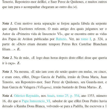
Tenorio, Reposteiro-mor delRei, e Suer Perez de Quiñones, e muitos outros
que iam para o acompanhar chegaram ao outro dia
(4)
.
Nota 1.
Com motivo nesta separação se forjou aquela fábula da serpente
que alguns Escritores referem. O mais antigo dos quais julgamos ser o
Autor da «Primeira vida de Inocencio VI», que se encontra entre as vidas
dos Papas de Aviñon publicadas por
Baluzio
. Ver, no
tomo I
, p. 324, a
partir de «Dicto etiam durante tempore Petrus Rex Castellae Blancham
.
filiam…».
E
Nota 2.
Na de mão, «E logo duas horas depois disto elRei disse que queria
.
ir à caça».
Z
Nota 3.
Na mesma, «E não iam com ele senão quatro em mulas, ou cinco,
e eram estes, elRei, Diego Garcia de Padilla, irmão de Dona Maria, Juan
Tenorio, seu Reposteiro-mor, Suer Perez de Quiñones, seu Guarda-mor, e
.
Juan Garcia de Valagera
(Villagera)
, irmão bastardo de Dona Maria».
Z
Nota 4.
Oderico Raynaldo
, nos
Anais
,
tomo 25, p. 554
, ano 1353, número
16, diz que o
Papa Innocencio_VI
, sabedor de que elRei Dom Pedro havia
deixado a Rainha Dona Blanca, volvendo-se para a Padilla, lhe escreveu a 1