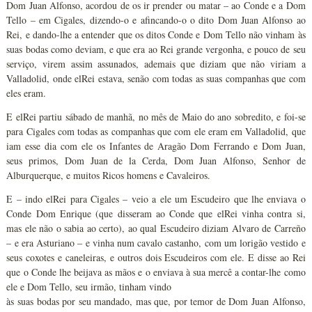
Dom Juan Alfonso, acordou de os ir prender ou matar – ao Conde e a Dom
Tello – em Cigales, dizendo-o e afincando-o o dito Dom Juan Alfonso ao
Rei, e dando-lhe a entender que os ditos Conde e Dom Tello não vinham às
suas bodas como deviam, e que era ao Rei grande vergonha, e pouco de seu
serviço, virem assim assunados, ademais que diziam que não viriam a
Valladolid, onde elRei estava, senão com todas as suas companhas que com
eles eram.
E elRei partiu sábado de manhã, no mês de Maio do ano sobredito, e foi-se
para Cigales com todas as companhas que com ele eram em Valladolid, que
iam esse dia com ele os Infantes de Aragão Dom Ferrando e Dom Juan,
seus primos, Dom Juan de la Cerda, Dom Juan Alfonso, Senhor de
Alburquerque, e muitos Ricos homens e Cavaleiros.
E – indo elRei para Cigales – veio a ele um Escudeiro que lhe enviava o
Conde Dom Enrique (que disseram ao Conde que elRei vinha contra si,
mas ele não o sabia ao certo), ao qual Escudeiro diziam Alvaro de Carreño
– e era Asturiano – e vinha num cavalo castanho, com um lorigão vestido e
seus coxotes e caneleiras, e outros dois Escudeiros com ele. E disse ao Rei
que o Conde lhe beijava as mãos e o enviava à sua mercê a contar-lhe como
ele e Dom Tello, seu irmão, tinham vindo
às suas bodas por seu mandado, mas que, por temor de Dom Juan Alfonso,