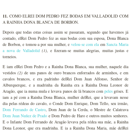
11.
COMO ELREI DOM PEDRO FEZ BODAS EM VALLADOLID COM
A RAINHA DONA BLANCA DE BORBON.
Depois que todas estas coisas assim se passaram, segundo que havemos já
contado, elRei Dom Pedro fez as suas bodas com sua esposa, Dona Blanca
de Borbon, e tomou-a por sua mulher, e
velou-se com ela
em
Sancta Maria
a nova de Valladolid
(1)
, e fizeram-se muitas alegrias, muitas justas e
torneios.
E iam elRei Dom Pedro e a Rainha Dona Blanca, sua mulher, naquele dia
vestidos
(2)
de uns panos de ouro brancos enforrados de arminhos, e em
cavalos brancos, e era padrinho delRei Dom Juan Alfonso, Senhor de
Alburquerque, e a madrinha da Rainha era a Rainha Dona Leonor de
Aragão, que ia numa mula e levava panos de lã brancos com
peles
grises. E
iam a pé com a Rainha Dona Blanca, mulher delRei, que a levavam nesse
dia pelas rédeas do cavalo, o Conde Dom Enrique, Dom Tello, seu irmão,
Dom Ferrando de Castro
, Dom Juan de la Cerda, o Mestre de Calatrava
Dom Juan Nuñez de Prado
e Dom Pedro de Haro e outros muitos senhores.
E o Infante Dom Ferrando de Aragão levava pela rédea sua mãe, a Rainha
Dona Leonor, que era madrinha. E ia a Rainha Dona Maria, mãe delRei