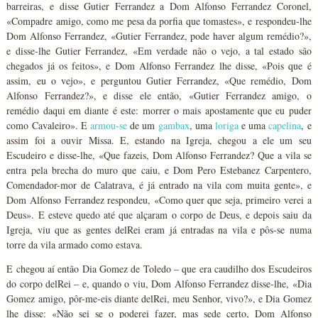
barreiras, e disse Gutier Ferrandez a Dom Alfonso Ferrandez Coronel,
«Compadre amigo, como me pesa da porfia que tomastes», e respondeu-lhe
Dom Alfonso Ferrandez, «Gutier Ferrandez, pode haver algum remédio?»,
e disse-lhe Gutier Ferrandez, «Em verdade não o vejo, a tal estado são
chegados já os feitos», e Dom Alfonso Ferrandez lhe disse, «Pois que é
assim, eu o vejo», e perguntou Gutier Ferrandez, «Que remédio, Dom
Alfonso Ferrandez?», e disse ele então, «Gutier Ferrandez amigo, o
remédio daqui em diante é este: morrer o mais apostamente que eu puder
como Cavaleiro». E
armou-se
de um
gambax
, uma
loriga
e uma
capelina
, e
assim foi a ouvir Missa. E, estando na Igreja, chegou a ele um seu
Escudeiro e disse-lhe, «Que fazeis, Dom Alfonso Ferrandez? Que a vila se
entra pela brecha do muro que caiu, e Dom Pero Estebanez Carpentero,
Comendador-mor de Calatrava, é já entrado na vila com muita gente», e
Dom Alfonso Ferrandez respondeu, «Como quer que seja, primeiro verei a
Deus». E esteve quedo até que alçaram o corpo de Deus, e depois saiu da
Igreja, viu que as gentes delRei eram já entradas na vila e pôs-se numa
torre da vila armado como estava.
E chegou aí então Dia Gomez de Toledo – que era caudilho dos Escudeiros
do corpo delRei – e, quando o viu, Dom Alfonso Ferrandez disse-lhe, «Dia
Gomez amigo, pôr-me-eis diante delRei, meu Senhor, vivo?», e Dia Gomez
lhe disse: «Não sei se o poderei fazer, mas sede certo, Dom Alfonso