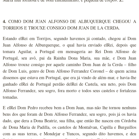
Z
4.
COMO DOM JUAN ALFONSO DE ALBUQUERQUE CHEGOU A
TORRIJOS E TROUXE CONSIGO DOM JUAN DE LA CERDA.
Estando elRei em Torrijos, segundo havemos já contado, chegou aí Dom
Juan Alfonso de Alburquerque, o qual havia enviado elRei, depois que
tomara Aguilar, a Portugal em mensageria ao Rei Dom Alfonso de
Portugal, seu avô, pai da Rainha Dona Maria, sua mãe, e Dom Juan
Alfonso trouxe consigo por aquele caminho Dom Juan de la Cerda – filho
de Dom Luis, genro de Dom Alfonso Ferrandez Coronel – de quem acima
dissemos que estava em Portugal, que era já vindo de além-mar, e havia-lhe
ganhado elRei de Portugal perdão delRei de Castela, seu neto, pois Dom
Alfonso Ferrandez, seu sogro, fora morto e todos seus castelos e fortalezas
tomadas.
E elRei Dom Pedro recebeu bem a Dom Juan, mas não lhe tornou nenhuns
bens dos que foram de Dom Alfonso Ferrandez, seu sogro, pois já os havia
dado, que dera a Dona Beatriz, sua filha, que então lhe nasceu em Córdoba
de Dona Maria de Padilla, os castelos de Montalvan, Capilla e Burguillos
com as suas terras, e Mondejar e Yuncos, segundo dito havemos, e deu