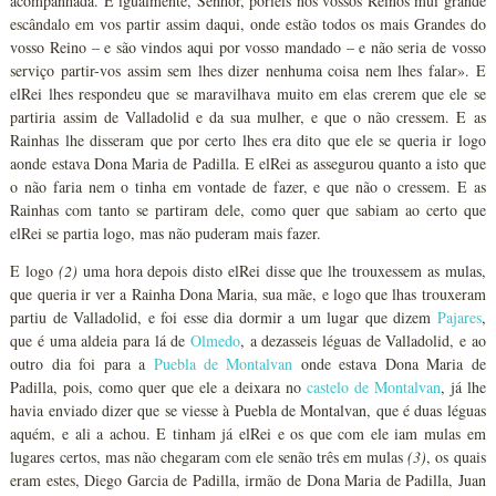
acompanhada. E igualmente, Senhor, poríeis nos vossos Reinos mui grande
escândalo em vos partir assim daqui, onde estão todos os mais Grandes do
vosso Reino – e são vindos aqui por vosso mandado – e não seria de vosso
serviço partir-vos assim sem lhes dizer nenhuma coisa nem lhes falar». E
elRei lhes respondeu que se maravilhava muito em elas crerem que ele se
partiria assim de Valladolid e da sua mulher, e que o não cressem. E as
Rainhas lhe disseram que por certo lhes era dito que ele se queria ir logo
aonde estava Dona Maria de Padilla. E elRei as assegurou quanto a isto que
o não faria nem o tinha em vontade de fazer, e que não o cressem. E as
Rainhas com tanto se partiram dele, como quer que sabiam ao certo que
elRei se partia logo, mas não puderam mais fazer.
E logo
(2)
uma hora depois disto elRei disse que lhe trouxessem as mulas,
que queria ir ver a Rainha Dona Maria, sua mãe, e logo que lhas trouxeram
partiu de Valladolid, e foi esse dia dormir a um lugar que dizem
Pajares
,
que é uma aldeia para lá de
Olmedo
, a dezasseis léguas de Valladolid, e ao
outro dia foi para a
Puebla de Montalvan
onde estava Dona Maria de
Padilla, pois, como quer que ele a deixara no
castelo de Montalvan
, já lhe
havia enviado dizer que se viesse à Puebla de Montalvan, que é duas léguas
aquém, e ali a achou. E tinham já elRei e os que com ele iam mulas em
lugares certos, mas não chegaram com ele senão três em mulas
(3)
, os quais
eram estes, Diego Garcia de Padilla, irmão de Dona Maria de Padilla, Juan