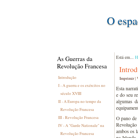
O espa
Está em...
H
As Guerras da
Revolução Francesa
Intro
Introdução
Imprimir
|
I - A guerra e os exércitos no
Esta narrat
século XVIII
e do seu r
algumas da
II - A Europa no tempo da
equipamento
Revolução Francesa
III - Revolução Francesa
O pano de 
Revolução 
IV - A "Garde Nationale" na
ambos os l
Revolução Francesa
na Irlanda