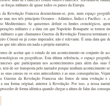
as forças militares de quase todos os países da Europa.
 da Revolução Francesa desenrolaram-se, pois, num espaço geográfic
o mar, nos três principais Oceanos - Atlântico, Índico e Pacífico - e,
no Mediterrâneo. Se quisermos definir os limites cronológicos, ape
operações militares e a data em que Napoleão Bonaparte se tornou i
militares a que chamamos Guerras da Revolução Francesa terminam 
iro Cônsul ou já como imperador, não é relevante. É uma data que d
as que não altera em nada a própria narrativa.
emos de aceitar que o estudo de um acontecimento ou conjunto de aco
cronológicas ou geográficas. Esta última referência, o espaço geográfi
franceses que participaram nos acontecimentos para além das suas f
o, terá de ser transposta pelo narrador porque nenhum acontecimento s
 as suas causas ou os seus antecedentes e as suas consequências. Veja
 as Guerras da Revolução Francesa são frutos de uma evolução e 
a sua forma original, anterior à Revolução. Por isso, a nossa narr
 proceder de forma idêntica quando chegar a altura de falar das conseq