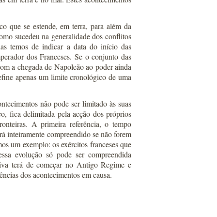
o que se estende, em terra, para além da
 como sucedeu na generalidade dos conflitos
nas temos de indicar a data do início das
mperador dos Franceses. Se o conjunto das
com a chegada de Napoleão ao poder ainda
efine apenas um limite cronológico de uma
ntecimentos não pode ser limitado às suas
co, fica delimitada pela acção dos próprios
ronteiras. A primeira referência, o tempo
erá inteiramente compreendido se não forem
mos um exemplo: os exércitos franceses que
essa evolução só pode ser compreendida
ativa terá de começar no Antigo Regime e
uências dos acontecimentos em causa.