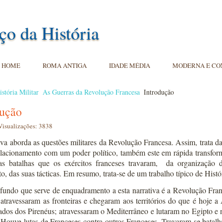
ço da História
HOME
ROMA ANTIGA
IDADE MÉDIA
MODERNA E C
istória Militar
As Guerras da Revolução Francesa
Introdução
dução
Visualizações: 3838
iva aborda as questões militares da Revolução Francesa. Assim, trata da 
elacionamento com um poder político, também este em rápida transform
s batalhas que os exércitos franceses travaram,
da organização d
, das suas tácticas. Em resumo, trata-se de um trabalho típico de Histór
fundo que serve de enquadramento a esta narrativa é a Revolução Franc
atravessaram as fronteiras e chegaram aos territórios do que é hoje a 
ados dos Pirenéus; atravessaram o Mediterrâneo e lutaram no Egipto e
. Houve lutas de Franceses contra outros Franceses. Travaram-se batalh