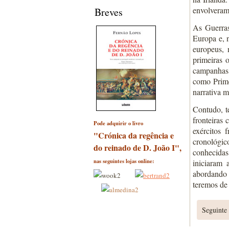
envolveram 
Breves
As Guerras
Europa e, n
europeus, 
primeiras 
campanhas 
como Prime
narrativa m
Contudo, t
fronteiras 
Pode adquirir o livro
exércitos 
"Crónica da regência e
cronológic
do reinado de D. João I",
conhecidas
nas seguintes lojas online:
iniciaram
abordando 
teremos de
Seguinte