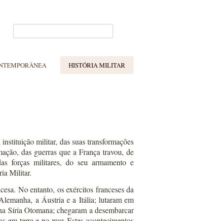
ONTEMPORÂNEA
HISTÓRIA MILITAR
instituição militar, das suas transformações
ação, das guerras que a França travou, de
as forças militares, do seu armamento e
ia Militar.
esa. No entanto, os exércitos franceses da
Alemanha, a Áustria e a Itália; lutaram em
 na Síria Otomana; chegaram a desembarcar
as em terra e no mar. Estes acontecimentos