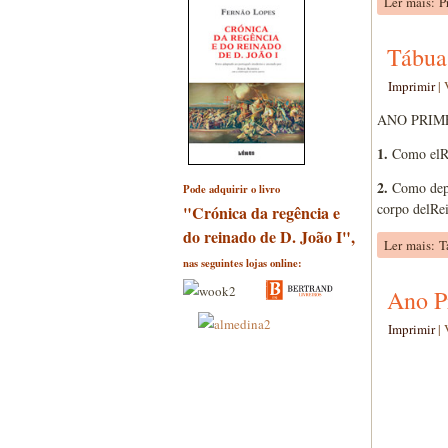
Ler mais: 
Tábua
Imprimir
|
ANO PRIM
1.
Como elRei
2.
Como depoi
Pode adquirir o livro
corpo delRe
"Crónica da regência e
do reinado de D. João I",
Ler mais: T
nas seguintes lojas online:
Ano P
Imprimir
|