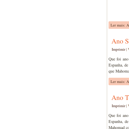
Ler mais: A
Ano S
Imprimir
|
Que foi ano
Espanha, de 
que Mahomad 
Ler mais: 
Ano T
Imprimir
|
Que foi ano
Espanha, de
Mahomad come