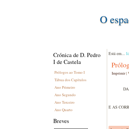
O espa
Está em...
I
Crónica de D. Pedro
I de Castela
Prólo
Prólogos ao Tomo I
Imprimir
|
Tábua dos Capítulos
Ano Primeiro
DA
Ano Segundo
Ano Terceiro
E AS COR
Ano Quarto
Breves