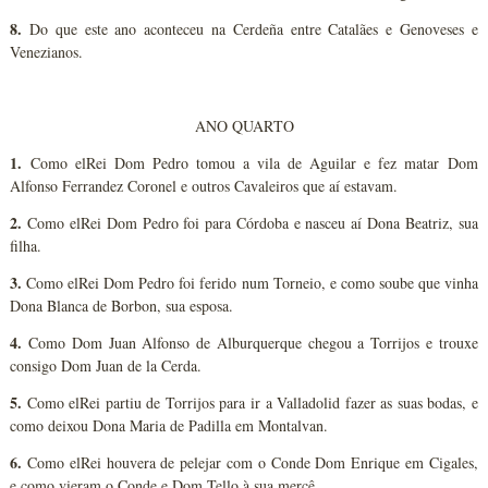
8.
Do que este ano aconteceu na Cerdeña entre Catalães e Genoveses e
Venezianos.
ANO QUARTO
1.
Como elRei Dom Pedro tomou a vila de Aguilar e fez matar Dom
Alfonso Ferrandez Coronel e outros Cavaleiros que aí estavam.
2.
Como elRei Dom Pedro foi para Córdoba e nasceu aí Dona Beatriz, sua
filha.
3.
Como elRei Dom Pedro foi ferido num Torneio, e como soube que vinha
Dona Blanca de Borbon, sua esposa.
4.
Como Dom Juan Alfonso de Alburquerque chegou a Torrijos e trouxe
consigo Dom Juan de la Cerda.
5.
Como elRei partiu de Torrijos para ir a Valladolid fazer as suas bodas, e
como deixou Dona Maria de Padilla em Montalvan.
6.
Como elRei houvera de pelejar com o Conde Dom Enrique em Cigales,
e como vieram o Conde e Dom Tello à sua mercê.