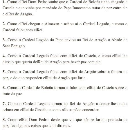
1.
Como elRei Dom Pedro soube que o Cardeal de Boloña tinha chegado a
Castela e que vinha por mandado do Papa Innocencio tratar da paz entre ele
e elRei de Aragão.
2.
Como elRei chegou a Almazan e achou aí o Cardeal Legado, e como o
Cardeal falou com elRei.
3.
Como o Cardeal Legado do Papa enviou ao Rei de Aragão o Abade de
Sant Benigno.
4.
Como o Cardeal Legado falou com elRei de Castela, e como elRei lhe
disse o que queria delRei de Aragão para haver paz com ele.
5.
Como o Cardeal Legado falou com elRei de Aragão sobre a feitura da
paz, e do que respondeu elRei de Aragão que faria.
6.
Como o Cardeal de Boloña tornou a falar com elRei de Castela sobre o
trato da paz.
7.
Como o Cardeal Legado tornou ao Rei de Aragão a contar-lhe o que
achara em elRei de Castela, e como não os pôde concordar.
8.
Como elRei Dom Pedro, desde que viu que não se faria a preitesia de
paz, fez algumas coisas que aqui diremos.