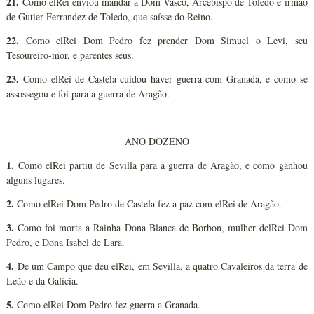
21.
Como elRei enviou mandar a Dom Vasco, Arcebispo de Toledo e irmão
de Gutier Ferrandez de Toledo, que saísse do Reino.
22.
Como elRei Dom Pedro fez prender Dom Simuel o Levi, seu
Tesoureiro-mor, e parentes seus.
23.
Como elRei de Castela cuidou haver guerra com Granada, e como se
assossegou e foi para a guerra de Aragão.
ANO DOZENO
1.
Como elRei partiu de Sevilla para a guerra de Aragão, e como ganhou
alguns lugares.
2.
Como elRei Dom Pedro de Castela fez a paz com elRei de Aragão.
3.
Como foi morta a Rainha Dona Blanca de Borbon, mulher delRei Dom
Pedro, e Dona Isabel de Lara.
4.
De um Campo que deu elRei, em Sevilla, a quatro Cavaleiros da terra de
Leão e da Galícia.
5.
Como elRei Dom Pedro fez guerra a Granada.