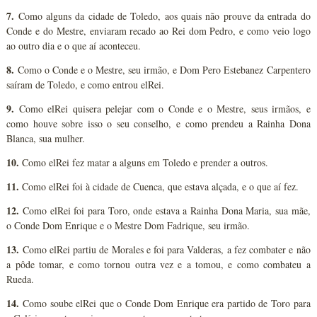
7.
Como alguns da cidade de Toledo, aos quais não prouve da entrada do
Conde e do Mestre, enviaram recado ao Rei dom Pedro, e como veio logo
ao outro dia e o que aí aconteceu.
8.
Como o Conde e o Mestre, seu irmão, e Dom Pero Estebanez Carpentero
saíram de Toledo, e como entrou elRei.
9.
Como elRei quisera pelejar com o Conde e o Mestre, seus irmãos, e
como houve sobre isso o seu conselho, e como prendeu a Rainha Dona
Blanca, sua mulher.
10.
Como elRei fez matar a alguns em Toledo e prender a outros.
11.
Como elRei foi à cidade de Cuenca, que estava alçada, e o que aí fez.
12.
Como elRei foi para Toro, onde estava a Rainha Dona Maria, sua mãe,
o Conde Dom Enrique e o Mestre Dom Fadrique, seu irmão.
13.
Como elRei partiu de Morales e foi para Valderas, a fez combater e não
a pôde tomar, e como tornou outra vez e a tomou, e como combateu a
Rueda.
14.
Como soube elRei que o Conde Dom Enrique era partido de Toro para