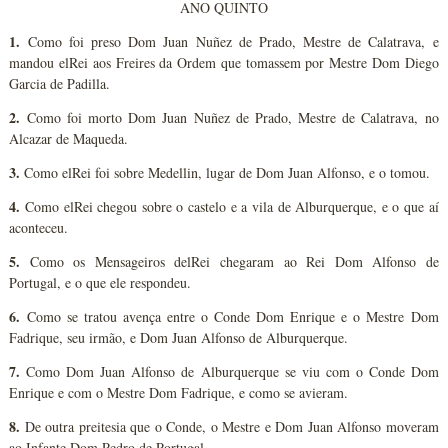
ANO QUINTO
1.
Como foi preso Dom Juan Nuñez de Prado, Mestre de Calatrava, e
mandou elRei aos Freires da Ordem que tomassem por Mestre Dom Diego
Garcia de Padilla.
2.
Como foi morto Dom Juan Nuñez de Prado, Mestre de Calatrava, no
Alcazar de Maqueda.
3.
Como elRei foi sobre Medellin, lugar de Dom Juan Alfonso, e o tomou.
4.
Como elRei chegou sobre o castelo e a vila de Alburquerque, e o que aí
aconteceu.
5.
Como os Mensageiros delRei chegaram ao Rei Dom Alfonso de
Portugal, e o que ele respondeu.
6.
Como se tratou avença entre o Conde Dom Enrique e o Mestre Dom
Fadrique, seu irmão, e Dom Juan Alfonso de Alburquerque.
7.
Como Dom Juan Alfonso de Alburquerque se viu com o Conde Dom
Enrique e com o Mestre Dom Fadrique, e como se avieram.
8.
De outra preitesia que o Conde, o Mestre e Dom Juan Alfonso moveram
ao Infante Dom Pedro de Portugal.