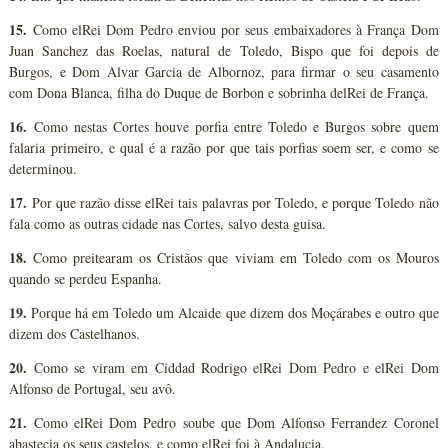
15.
Como elRei Dom Pedro enviou por seus embaixadores à França Dom
Juan Sanchez das Roelas, natural de Toledo, Bispo que foi depois de
Burgos, e Dom Alvar Garcia de Albornoz, para firmar o seu casamento
com Dona Blanca, filha do Duque de Borbon e sobrinha delRei de França.
16.
Como nestas Cortes houve porfia entre Toledo e Burgos sobre quem
falaria primeiro, e qual é a razão por que tais porfias soem ser, e como se
determinou.
17.
Por que razão disse elRei tais palavras por Toledo, e porque Toledo não
fala como as outras cidade nas Cortes, salvo desta guisa.
18.
Como preitearam os Cristãos que viviam em Toledo com os Mouros
quando se perdeu Espanha.
19.
Porque há em Toledo um Alcaide que dizem dos Moçárabes e outro que
dizem dos Castelhanos.
20.
Como se viram em Ciddad Rodrigo elRei Dom Pedro e elRei Dom
Alfonso de Portugal, seu avô.
21.
Como elRei Dom Pedro soube que Dom Alfonso Ferrandez Coronel
abastecia os seus castelos, e como elRei foi à Andalucia.