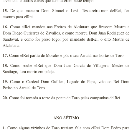
a Galícia, e outras coisas que aconteceram neste tempo.
15.
De que maneira Dom Simuel o Levi, Tesoureiro-mor delRei, fez
tesouro para elRei.
16.
Como elRei mandou aos Freires de Alcántara que fizessem Mestre a
Dom Diego Gutierrez de Zavallos, e como morreu Dom Juan Rodriguez de
Sandoval, e como foi preso logo, por mandado delRei, o dito Mestre de
Alcántara.
17.
Como elRei partiu de Morales e pôs o seu Arraial nas hortas de Toro.
18.
Como soube elRei que Dom Juan Garcia de Villagera, Mestre de
Santiago, fora morto em peleja.
19.
Como o Cardeal Dom Guillen, Legado do Papa, veio ao Rei Dom
Pedro no Arraial de Toro.
20.
Como foi tomada a torre da ponte de Toro pelas companhas delRei.
ANO SÉTIMO
1.
Como alguns vizinhos de Toro traziam fala com elRei Dom Pedro para