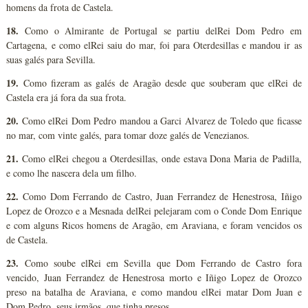
homens da frota de Castela.
18.
Como o Almirante de Portugal se partiu delRei Dom Pedro em
Cartagena, e como elRei saiu do mar, foi para Oterdesillas e mandou ir as
suas galés para Sevilla.
19.
Como fizeram as galés de Aragão desde que souberam que elRei de
Castela era já fora da sua frota.
20.
Como elRei Dom Pedro mandou a Garci Alvarez de Toledo que ficasse
no mar, com vinte galés, para tomar doze galés de Venezianos.
21.
Como elRei chegou a Oterdesillas, onde estava Dona Maria de Padilla,
e como lhe nascera dela um filho.
22.
Como Dom Ferrando de Castro, Juan Ferrandez de Henestrosa, Iñigo
Lopez de Orozco e a Mesnada delRei pelejaram com o Conde Dom Enrique
e com alguns Ricos homens de Aragão, em Araviana, e foram vencidos os
de Castela.
23.
Como soube elRei em Sevilla que Dom Ferrando de Castro fora
vencido, Juan Ferrandez de Henestrosa morto e Iñigo Lopez de Orozco
preso na batalha de Araviana, e como mandou elRei matar Dom Juan e
Dom Pedro, seus irmãos, que tinha presos.