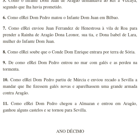
5.
Como o Infante Dom Juan de Aragão demandava ao Rei a Vizcaya,
segundo que lha havia prometido.
6.
Como elRei Dom Pedro matou o Infante Dom Juan em Bilbao.
7.
Como elRei enviou Juan Ferrandez de Henestrosa à vila de Roa para
prender a Rainha de Aragão Dona Leonor, sua tia, e Dona Isabel de Lara,
mulher do Infante Dom Juan.
8.
Como elRei soube que o Conde Dom Enrique entrara por terra de Sória.
9.
De como elRei Dom Pedro entrou no mar com galés e as perdeu na
tormenta.
10.
Como elRei Dom Pedro partiu de Múrcia e enviou recado a Sevilla a
mandar que lhe fizessem galés novas e aparelhassem uma grande armada
contra Aragão.
11.
Como elRei Dom Pedro chegou a Almazan e entrou em Aragão,
ganhou alguns castelos e se tornou para Sevilla.
ANO DÉCIMO