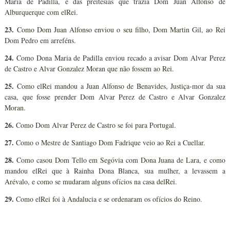
Maria de Padilla, e das preitesias que trazia Dom Juan Alfonso de
Alburquerque com elRei.
23.
Como Dom Juan Alfonso enviou o seu filho, Dom Martin Gil, ao Rei
Dom Pedro em arreféns.
24.
Como Dona Maria de Padilla enviou recado a avisar Dom Alvar Perez
de Castro e Alvar Gonzalez Moran que não fossem ao Rei.
25.
Como elRei mandou a Juan Alfonso de Benavides, Justiça-mor da sua
casa, que fosse prender Dom Alvar Perez de Castro e Alvar Gonzalez
Moran.
26.
Como Dom Alvar Perez de Castro se foi para Portugal.
27.
Como o Mestre de Santiago Dom Fadrique veio ao Rei a Cuellar.
28.
Como casou Dom Tello em Segóvia com Dona Juana de Lara, e como
mandou elRei que à Rainha Dona Blanca, sua mulher, a levassem a
Arévalo, e como se mudaram alguns ofícios na casa delRei.
29.
Como elRei foi à Andalucia e se ordenaram os ofícios do Reino.