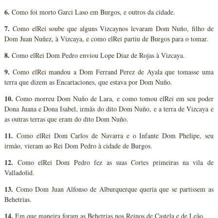
6.
Como foi morto Garci Laso em Burgos, e outros da cidade.
7.
Como elRei soube que alguns Vizcaynos levaram Dom Nuño, filho de
Dom Juan Nuñez, à Vizcaya, e como elRei partiu de Burgos para o tomar.
8.
Como elRei Dom Pedro enviou Lope Diaz de Rojas à Vizcaya.
9.
Como elRei mandou a Dom Ferrand Perez de Ayala que tomasse uma
terra que dizem as Encartaciones, que estava por Dom Nuño.
10.
Como morreu Dom Nuño de Lara, e como tomou elRei em seu poder
Dona Juana e Dona Isabel, irmãs do dito Dom Nuño, e a terra de Vizcaya e
as outras terras que eram do dito Dom Nuño.
11.
Como elRei Dom Carlos de Navarra e o Infante Dom Phelipe, seu
irmão, vieram ao Rei Dom Pedro à cidade de Burgos.
12.
Como elRei Dom Pedro fez as suas Cortes primeiras na vila de
Valladolid.
13.
Como Dom Juan Alfonso de Alburquerque queria que se partissem as
Behetrias.
14.
Em que maneira foram as Behetrias nos Reinos de Castela e de Leão.