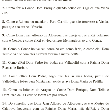
7.
Como fez o Conde Dom Enrique quando soube em Cigales que vinha
elRei.
8.
Como elRei enviou mandar a Pero Carrillo que não trouxesse a Vanda,
pois que não era seu Vassalo.
9.
Como Dom Juan Alfonso de Alburquerque desejava que elRei pelejasse
com o Conde, e como elRei enviou os seus Mensageiros ao dito Conde.
10.
Como o Conde houve seu conselho em como faria, e como ele, Dom
Tello e os que com eles estavam vieram à mercê delRei.
11.
Como elRei Dom Pedro fez bodas em Valladolid com a Rainha Dona
Blanca de Borbon.
12.
Como elRei Dom Pedro, logo que fez as suas bodas, partiu de
Valladolid e foi-se para Montalvan, aonde estava Dona Maria de Padilla.
13.
Como os Infantes de Aragão, o Conde Dom Enrique, Dom Tello e
Dom Juan de la Cerda se foram em pós delRei.
14.
Do conselho que Dom Juan Alfonso de Alburquerque e o Mestre de
Calatrava houveram com as Rainhas Dona Maria, mãe delRei, e Dona