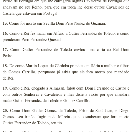
Pedro de Portugal em que lhe entregaria alguns Cavaleiros de Portugal que
andavam no seu Reino, para que em troca lhe desse outros Cavaleiros de
Castela que estavam em Portugal.
15.
Como foi morto em Sevilla Dom Pero Nuñez de Guzman.
16.
Como elRei fez matar em Alfaro a Gutier Ferrandez de Toledo, e como
prenderam Pero Ferrandez Quexada.
17.
Como Gutier Ferrandez de Toledo enviou uma carta ao Rei Dom
Pedro.
18.
De como Martin Lopez de Córdoba prendeu em Sória a mulher e filhos
de Gomez Carrillo, porquanto já sabia que ele fora morto por mandado
delRei.
19.
Como elRei, chegado a Almazan, falou com Dom Ferrando de Castro e
com outros Senhores e Cavaleiros e lhes disse a razão por que mandara
matar Gutier Ferrandez de Toledo e Gomez Carrillo.
20.
Como Dom Gutier Gomez de Toledo, Prior de Sant Juan, e Diego
Gomez, seu irmão, fugiram de Múrcia quando souberam que fora morto
Gutier Ferrandez de Toledo, seu tio.