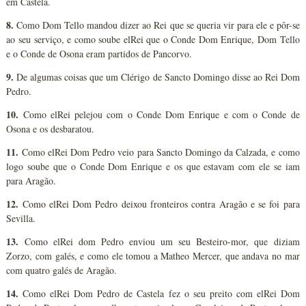
em Castela.
8.
Como Dom Tello mandou dizer ao Rei que se queria vir para ele e pôr-se
ao seu serviço, e como soube elRei que o Conde Dom Enrique, Dom Tello
e o Conde de Osona eram partidos de Pancorvo.
9.
De algumas coisas que um Clérigo de Sancto Domingo disse ao Rei Dom
Pedro.
10.
Como elRei pelejou com o Conde Dom Enrique e com o Conde de
Osona e os desbaratou.
11.
Como elRei Dom Pedro veio para Sancto Domingo da Calzada, e como
logo soube que o Conde Dom Enrique e os que estavam com ele se iam
para Aragão.
12.
Como elRei Dom Pedro deixou fronteiros contra Aragão e se foi para
Sevilla.
13.
Como elRei dom Pedro enviou um seu Besteiro-mor, que diziam
Zorzo, com galés, e como ele tomou a Matheo Mercer, que andava no mar
com quatro galés de Aragão.
14.
Como elRei Dom Pedro de Castela fez o seu preito com elRei Dom