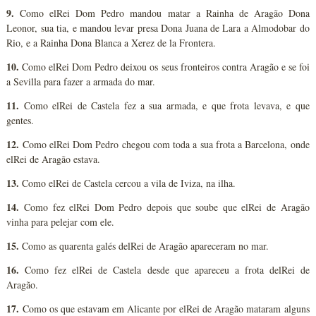
9.
Como elRei Dom Pedro mandou matar a Rainha de Aragão Dona
Leonor, sua tia, e mandou levar presa Dona Juana de Lara a Almodobar do
Rio, e a Rainha Dona Blanca a Xerez de la Frontera.
10.
Como elRei Dom Pedro deixou os seus fronteiros contra Aragão e se foi
a Sevilla para fazer a armada do mar.
11.
Como elRei de Castela fez a sua armada, e que frota levava, e que
gentes.
12.
Como elRei Dom Pedro chegou com toda a sua frota a Barcelona, onde
elRei de Aragão estava.
13.
Como elRei de Castela cercou a vila de Iviza, na ilha.
14.
Como fez elRei Dom Pedro depois que soube que elRei de Aragão
vinha para pelejar com ele.
15.
Como as quarenta galés delRei de Aragão apareceram no mar.
16.
Como fez elRei de Castela desde que apareceu a frota delRei de
Aragão.
17.
Como os que estavam em Alicante por elRei de Aragão mataram alguns