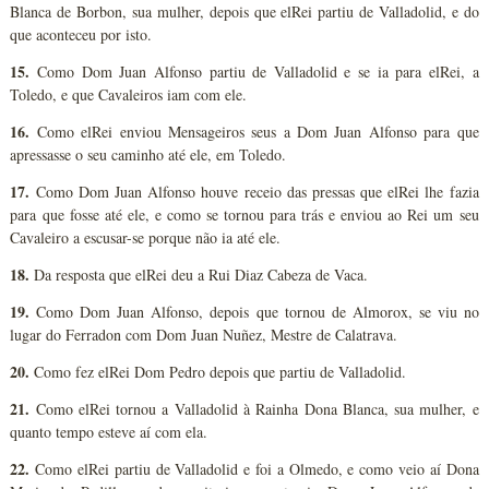
Blanca de Borbon, sua mulher, depois que elRei partiu de Valladolid, e do
que aconteceu por isto.
15.
Como Dom Juan Alfonso partiu de Valladolid e se ia para elRei, a
Toledo, e que Cavaleiros iam com ele.
16.
Como elRei enviou Mensageiros seus a Dom Juan Alfonso para que
apressasse o seu caminho até ele, em Toledo.
17.
Como Dom Juan Alfonso houve receio das pressas que elRei lhe fazia
para que fosse até ele, e como se tornou para trás e enviou ao Rei um seu
Cavaleiro a escusar-se porque não ia até ele.
18.
Da resposta que elRei deu a Rui Diaz Cabeza de Vaca.
19.
Como Dom Juan Alfonso, depois que tornou de Almorox, se viu no
lugar do Ferradon com Dom Juan Nuñez, Mestre de Calatrava.
20.
Como fez elRei Dom Pedro depois que partiu de Valladolid.
21.
Como elRei tornou a Valladolid à Rainha Dona Blanca, sua mulher, e
quanto tempo esteve aí com ela.
22.
Como elRei partiu de Valladolid e foi a Olmedo, e como veio aí Dona