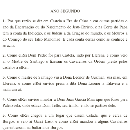
ANO SEGUNDO
1.
Por que razão se diz em Castela a Era de César e em outras partidas o
ano da Encarnação ou do Nascimento de Jesu-Christo, e na Corte do Papa
têm a conta da Indicção, e os Judeus a da Criação do mundo, e os Mouros a
do Começo do seu falso Mahomad. E cada conta destas como se conhece e
se acha.
2.
Como elRei Dom Pedro foi para Castela, indo por Llerena, e como veio
aí o Mestre de Santiago e fizeram os Cavaleiros da Ordem preito pelos
castelos a elRei.
3.
Como o mestre de Santiago viu a Dona Leonor de Guzman, sua mãe, em
Llerena, e como elRei enviou presa a dita Dona Leonor a Talavera e a
mataram aí.
4.
Como elRei enviou mandar a Dom Juan Garcia Manrique que fosse para
Palenzuela, onde estava Dom Tello, seu irmão, e não se partisse dele.
5.
Como elRei chegou a um lugar que dizem Celada, que é cerca de
Burgos, e veio aí Garci Laso, e como elRei mandou a alguns Cavaleiros
que entrassem na Judiaria de Burgos.