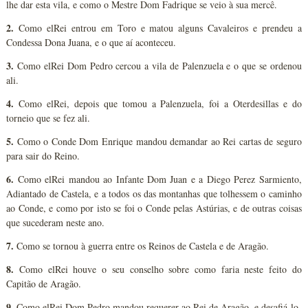
lhe dar esta vila, e como o Mestre Dom Fadrique se veio à sua mercê.
2.
Como elRei entrou em Toro e matou alguns Cavaleiros e prendeu a
Condessa Dona Juana, e o que aí aconteceu.
3.
Como elRei Dom Pedro cercou a vila de Palenzuela e o que se ordenou
ali.
4.
Como elRei, depois que tomou a Palenzuela, foi a Oterdesillas e do
torneio que se fez ali.
5.
Como o Conde Dom Enrique mandou demandar ao Rei cartas de seguro
para sair do Reino.
6.
Como elRei mandou ao Infante Dom Juan e a Diego Perez Sarmiento,
Adiantado de Castela, e a todos os das montanhas que tolhessem o caminho
ao Conde, e como por isto se foi o Conde pelas Astúrias, e de outras coisas
que sucederam neste ano.
7.
Como se tornou à guerra entre os Reinos de Castela e de Aragão.
8.
Como elRei houve o seu conselho sobre como faria neste feito do
Capitão de Aragão.
9.
Como elRei Dom Pedro mandou requerer ao Rei de Aragão, e desafiá-lo.