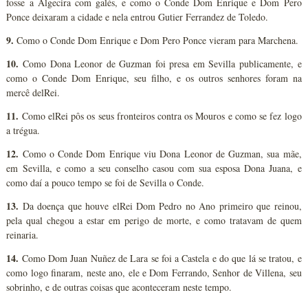
fosse a Algecira com galés, e como o Conde Dom Enrique e Dom Pero
Ponce deixaram a cidade e nela entrou Gutier Ferrandez de Toledo.
9.
Como o Conde Dom Enrique e Dom Pero Ponce vieram para Marchena.
10.
Como Dona Leonor de Guzman foi presa em Sevilla publicamente, e
como o Conde Dom Enrique, seu filho, e os outros senhores foram na
mercê delRei.
11.
Como elRei pôs os seus fronteiros contra os Mouros e como se fez logo
a trégua.
12.
Como o Conde Dom Enrique viu Dona Leonor de Guzman, sua mãe,
em Sevilla, e como a seu conselho casou com sua esposa Dona Juana, e
como daí a pouco tempo se foi de Sevilla o Conde.
13.
Da doença que houve elRei Dom Pedro no Ano primeiro que reinou,
pela qual chegou a estar em perigo de morte, e como tratavam de quem
reinaria.
14.
Como Dom Juan Nuñez de Lara se foi a Castela e do que lá se tratou, e
como logo finaram, neste ano, ele e Dom Ferrando, Senhor de Villena, seu
sobrinho, e de outras coisas que aconteceram neste tempo.