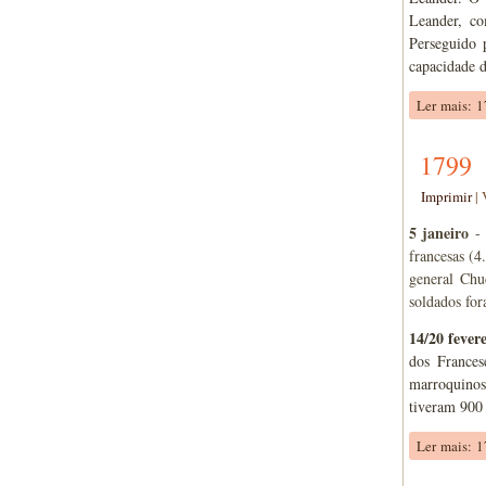
Leander, co
Perseguido 
capacidade d
Ler mais: 
1799
Imprimir
|
5 janeiro
- 
francesas (
general Chu
soldados for
14/20 fever
dos Frances
marroquinos 
tiveram 900 
Ler mais: 