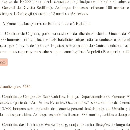
l (cerca de 10.600 homens sob comando do príncipe de Hohenlohe) sobre as
General de Divisão Sédillon). As forças francesas sofreram 100 mortos e
As forças da Coligação sofreram 12 mortos e 68 feridos.
 A França declara guerra ao Reino Unido e à Holanda.
o
- Combate de Cagliari, porto na costa sul da ilha de Sardenha. Guerra da Pr
000 homens - milícia local e dois batalhões suíços; não se conhece o comanda
dos por 4 navios de linha e 5 fragatas, sob comando do Contra-almirante La T
ara ambas as partes, mas sabe-se que foram ligeiras. Napoleão Bonaparte, entã
1793
Visualizações: 3989
 Combate do Campo dos Sans Culottes, França, Departamento dos Pirenéus Atl
francesas (parte do “Armée des Pyrénées Occidentales”, sob comando do Gener
(13.700 homens sob comando do Tenente-general José Ramón de Urrutia y de
dos e desaparecidos. As forças espanholas tiveram 335 mortos, feridos e desapar
 Combates das Linhas de Weissenbourg, conjunto de fortificações ao longo d