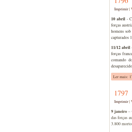
1796
Imprimir
|
10 abril
- C
forças austr
homens sob 
capturados 
11/12 abril
-
forças fran
comando do 
desaparecido
Ler mais: 
1797
Imprimir
|
9 janeiro
– 
das forças a
3.800 mortos