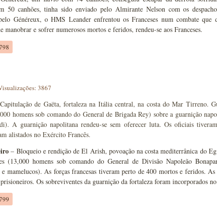
m 50 canhões, tinha sido enviado pelo Almirante Nelson com os despacho
pelo Généreux, o HMS Leander enfrentou os Franceses num combate que d
e manobrar e sofrer numerosos mortos e feridos, rendeu-se aos Franceses.
1798
Visualizações: 3867
Capitulação de Gaëta, fortaleza na Itália central, na costa do Mar Tirreno. 
4.000 homens sob comando do General de Brigada Rey) sobre a guarnição nap
di). A guarnição napolitana rendeu-se sem oferecer luta. Os oficiais tivera
am alistados no Exército Francês.
eiro
– Bloqueio e rendição de El Arish, povoação na costa mediterrânica do E
es (13,000 homens sob comando do General de Divisão Napoleão Bonaparte)
e mamelucos). As forças francesas tiveram perto de 400 mortos e feridos. As 
prisioneiros. Os sobreviventes da guarnição da fortaleza foram incorporados no 
1799