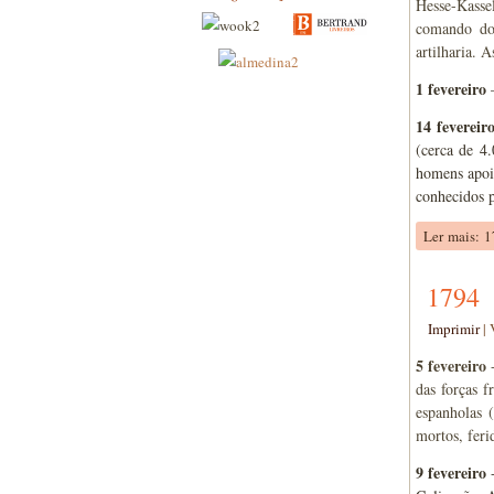
Hesse-Kasse
comando do 
artilharia. 
1 fevereiro
–
14 fevereir
(cerca de 4.
homens apoia
conhecidos p
Ler mais: 
1794
Imprimir
|
5 fevereiro
-
das forças 
espanholas 
mortos, feri
9 fevereiro
-