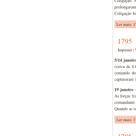
Coligação. A
prolongaram
Coligação f
Ler mais: 
1795
Imprimir
|
5/14 janeir
(cerca de 4
comando do 
capturaram 1
19 janeiro
-
As forças fr
comandante h
Quando se r
Ler mais: 