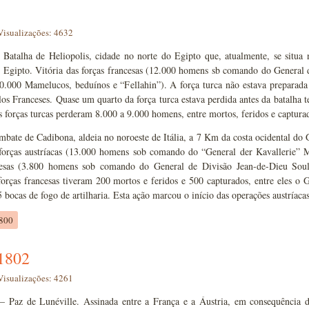
Visualizações: 4632
Batalha de Heliopolis, cidade no norte do Egipto que, atualmente, se situa
Egipto. Vitória das forças francesas (12.000 homens sb comando do General de
0.000 Mamelucos, beduínos e “Fellahin”). A força turca não estava preparada
los Franceses. Quase um quarto da força turca estava perdida antes da batalha 
as forças turcas perderam 8.000 a 9.000 homens, entre mortos, feridos e captura
bate de Cadibona, aldeia no noroeste de Itália, a 7 Km da costa ocidental do
 forças austríacas (13.000 homens sob comando do “General der Kavallerie” M
cesas (3.800 homens sob comando do General de Divisão Jean-de-Dieu Soult
forças francesas tiveram 200 mortos e feridos e 500 capturados, entre eles o
 bocas de fogo de artilharia. Esta ação marcou o início das operações austría
1800
1802
Visualizações: 4261
– Paz de Lunéville. Assinada entre a França e a Áustria, em consequência da