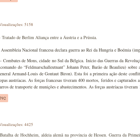
Visualizações: 5158
 Tratado de Berlim Aliança entre a Áustria e a Prússia.
Assembleia Nacional francesa declara guerra ao Rei da Hungria e Boémia (imp
– Combates de Mons, cidade no Sul da Bélgica. Início das Guerras da Revolução
comando do “Feldmarschalleutnant” Johann Peter, Barão de Beaulieu) sobre 
eneral Armand-Louis de Gontaut Biron). Esta foi a primeira ação deste conflit
ropas austríacas. As forças francesas tiveram 400 mortos, feridos e capturados 
rros de transporte de munições e abastecimentos. As forças austríacas tiveram 
1792
Visualizações: 4425
Batalha de Hochheim, aldeia alemã na província de Hessen. Guerra da Primeira