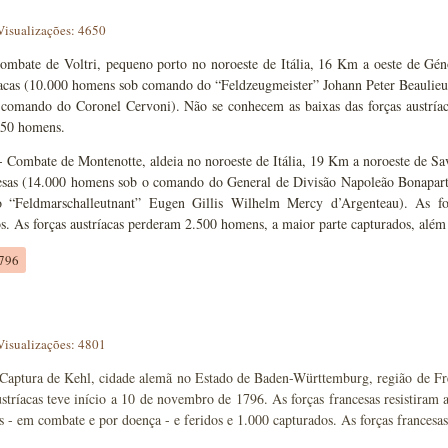
Visualizações: 4650
ombate de Voltri, pequeno porto no noroeste de Itália, 16 Km a oeste de Gén
íacas (10.000 homens sob comando do “Feldzeugmeister” Johann Peter Beaulieu 
comando do Coronel Cervoni). Não se conhecem as baixas das forças austríaca
150 homens.
 Combate de Montenotte, aldeia no noroeste de Itália, 19 Km a noroeste de Sa
cesas (14.000 homens sob o comando do General de Divisão Napoleão Bonaparte
“Feldmarschalleutnant” Eugen Gillis Wilhelm Mercy d’Argenteau). As for
s. As forças austríacas perderam 2.500 homens, a maior parte capturados, além 
1796
Visualizações: 4801
Captura de Kehl, cidade alemã no Estado de Baden-Württemburg, região de Fre
ustríacas teve início a 10 de novembro de 1796. As forças francesas resistiram 
 - em combate e por doença - e feridos e 1.000 capturados. As forças francesas