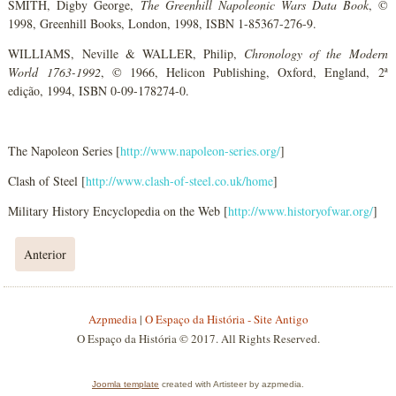
SMITH, Digby George,
The Greenhill Napoleonic Wars Data Book
, ©
1998, Greenhill Books, London, 1998, ISBN 1-85367-276-9.
WILLIAMS, Neville & WALLER, Philip,
Chronology of the Modern
World 1763-1992
, © 1966, Helicon Publishing, Oxford, England, 2ª
edição, 1994, ISBN 0-09-178274-0.
The Napoleon Series [
http://www.napoleon-series.org/
]
Clash of Steel [
http://www.clash-of-steel.co.uk/home
]
Military History Encyclopedia on the Web [
http://www.historyofwar.org/
]
Anterior
Azpmedia
|
O Espaço da História - Site Antigo
O Espaço da História © 2017. All Rights Reserved.
Joomla template
created with Artisteer by azpmedia.