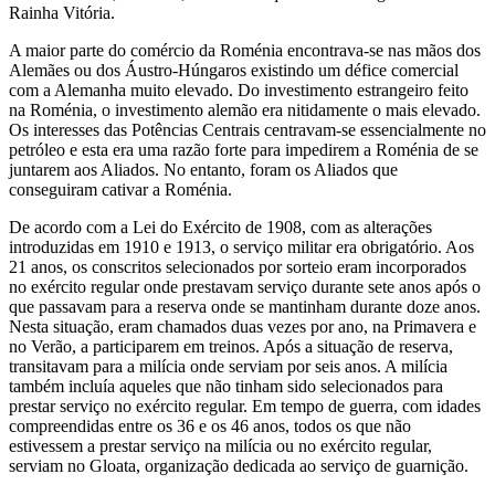
Rainha Vitória.
A maior parte do comércio da Roménia encontrava-se nas mãos dos
Alemães ou dos Áustro-Húngaros existindo um défice comercial
com a Alemanha muito elevado. Do investimento estrangeiro feito
na Roménia, o investimento alemão era nitidamente o mais elevado.
Os interesses das Potências Centrais centravam-se essencialmente no
petróleo e esta era uma razão forte para impedirem a Roménia de se
juntarem aos Aliados. No entanto, foram os Aliados que
conseguiram cativar a Roménia.
De acordo com a Lei do Exército de 1908, com as alterações
introduzidas em 1910 e 1913, o serviço militar era obrigatório. Aos
21 anos, os conscritos selecionados por sorteio eram incorporados
no exército regular onde prestavam serviço durante sete anos após o
que passavam para a reserva onde se mantinham durante doze anos.
Nesta situação, eram chamados duas vezes por ano, na Primavera e
no Verão, a participarem em treinos. Após a situação de reserva,
transitavam para a milícia onde serviam por seis anos. A milícia
também incluía aqueles que não tinham sido selecionados para
prestar serviço no exército regular. Em tempo de guerra, com idades
compreendidas entre os 36 e os 46 anos, todos os que não
estivessem a prestar serviço na milícia ou no exército regular,
serviam no Gloata, organização dedicada ao serviço de guarnição.