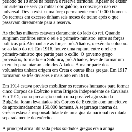
período de 18 anos na reserva e reserva territorial. Apesar de existir
um sistema de serviço militar obrigatório, a conscrição não era
universal. Devia existir uma força permanente com 10.000 homens.
Os recrutas em excesso tinham seis meses de treino após o que
passavam diretamente para a reserva.
As chefias militares estavam claramente do lado do rei. Quando
surgiram conflitos entre o rei e o primeiro-ministro, entre as forças
políticas pró-Alemanha e as forças pró-Aliados, o exército colocou-
se ao lado do rei. Em 1916, houve uma ruptura entre o rei e o
primeiro-ministro que partiu para o exílio. O governo grego
provisório, formado em Salónica, pró-Aliados, teve de formar um
exército para lutar ao lado dos Aliados. A maior parte dos
voluntários tinham origem em Creta e outras ilhas gregas. Em 1917
formaram-se três divisões e mais oito em 1918.
Em 1914 estava previsto mobilizar os recursos humanos para formar
cinco Corpos de Exército e uma Brigada Independente de Cavalaria.
Em 1915, como precaução contra uma possível agressão da
Bulgária, foram levantados três Corpos de Exército com um efetivo
de aproximadamente 150.000 homens. A segurança interna da
Grécia estava à responsabilidade de uma guarda nacional recrutada
separadamente do exército.
A principal arma utilizada pelos soldados gregos era a antiga