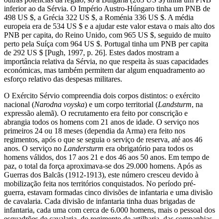
inferior ao da Sérvia. O Império Austro-Húngaro tinha um PNB de
498 US $, a Grécia 322 US $, a Roménia 336 US $. A média
europeia era de 534 US $ e a ajudar este valor estava o mais alto dos
PNB per capita, do Reino Unido, com 965 US $, seguido de muito
perto pela Suíça com 964 US $. Portugal tinha um PNB per capita
de 292 US $ [Pugh, 1997, p. 26]. Estes dados mostram a
importância relativa da Sérvia, no que respeita às suas capacidades
económicas, mas também permitem dar algum enquadramento ao
esforço relativo das despesas militares.
O Exército Sérvio compreendia dois corpos distintos: o exército
nacional (
Narodna voyska
) e um corpo territorial (
Landsturm
, na
expressão alemã). O recrutamento era feito por conscrição e
abrangia todos os homens com 21 anos de idade. O serviço nos
primeiros 24 ou 18 meses (dependia da Arma) era feito nos
regimentos, após o que se seguia o serviço de reserva, até aos 46
anos. O serviço no
Landersturm
era obrigatório para todos os
homens válidos, dos 17 aos 21 e dos 46 aos 50 anos. Em tempo de
paz, o total da força aproximava-se dos 29.000 homens. Após as
Guerras dos Balcãs (1912-1913), este número cresceu devido à
mobilização feita nos territórios conquistados. No período pré-
guerra, estavam formadas cinco divisões de infantaria e uma divisão
de cavalaria. Cada divisão de infantaria tinha duas brigadas de
infantaria, cada uma com cerca de 6.000 homens, mais o pessoal dos
esquadrões de cavalaria, do regimento de artilharia, das companhias