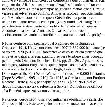
convite e Venizelos anunciou que considerava que o lugar da Grécia
era junto dos Aliados, mas por considerações de ordem militar era
impossível para a Grécia participar na guerra a menos que a Turquia
viesse a envolver-se no conflito. Ambas as facções - pró-Alemanha
e pró-Aliados - concordaram que a Grécia deveria permanecer
neutral enquanto fosse incerta a posição assumida pela Bulgária e
pela Turquia relativamente ao conflito. As condições em que se
encontravam as Forças Armadas Gregas e as condições
socioeconómicas também contribuíram para esta tomada de posição.
Não se conhece com precisão qual o número de habitantes da
Grécia em 1914. Houve um censo em 1907 (2.632.000 habitantes) e
outro em 1920 (5.017.000 habitantes) e deve-se ter em atenção que,
entre estas datas, a Grécia expandiu-se para território antes ocupado
pelo Império Otomano [Mitchell, 1975, pp. 21 e 26]. Apesar destas
limitações, Martin Pugh estima que a população da Grécia em 1914
andaria à volta dos cinco milhões [Pugh, 1997, p. 264] e no
Dictionary of the First World War são referidos 4.800.000 habitantes
[Pope & Wheal, 1995, p. 210]. Em 1913, a Grécia tinha um Produto
Nacional Bruto (PNB) per capita de 322 US $ de 1960 [Ver os
dados indicados no texto referente à Sérvia]. Dos países balcânicos,
só a Roménia apresentava um valor superior.
Na Grécia, desde 1904, o serviço militar era obrigatório a partir dos
21 anos de idade. Este serviço incluía catorze meses no ativo e um