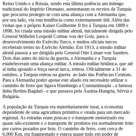
Reino Unido e a Rússia, sendo esta última potência um inimigo
tradicional do Império Otomano, aumentaram os receios da Turquia
que procurou proteger-se com uma aliança com a Alemanha que,
por seu lado, viu esta tendência como extremamente útil. Além das
visitas que o próprio Kaiser Guilherme II fez à Turquia em 1889 e
1898, foi criada uma missão militar alemã, inicialmente dirigida pelo
General Wilhelm Leopold Colmar von der Golz, para o
desenvolvimento do Exército Turco, e muitos oficiais turcos
receberam treino no Exército Alemão. Em 1913, a missão militar
alemã passou a ser dirigida pelo General Otto Liman von Sanders.
Dois dias antes do início da guerra, a Alemanha e a Turquia
estabeleceram uma aliança militar. A missão militar britânica, que até
aí tinha apoiado a força naval turca, retirou. Oficialmente a 31 de
outubro, a Turquia entrou na guerra ao lado das Potências Centrais.
Para a Alemanha poder apoiar este aliado era necessário utilizar o
caminho de ferro que ligava Hamburgo a Constantinopla - a famosa
linha Berlim-Bagdad - e que passava pela Áustria-Hungria, Sérvia e
Bulgária.
A população da Turquia era maioritariamente rural, a economia
dependente de uma agricultura primitiva e virada para um mercado
regional. As estradas eram poucas e o transporte motorizado era
quase não-existente e o transporte de produtos era normalmente feito
por carros puxados por bois. O caminho de ferro, com cerca de
6.000 Km, era fragmentado e estava quase todo em poder de