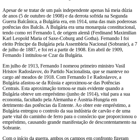
Apesar de se tratar de um país independente apenas há meia dúzia
de anos (5 de outubro de 1908) e da derrota sofrida na Segunda
Guerra Balcânica, a Bulgária era, em 1914, uma das mais poderosas
potências dos Balcãs. A Bulgária era uma monarquia constitucional,
tendo como rei Fernando I, de origem alemã (Ferdinand Maximilian
Karl Leopold Maria of Saxe-Coburg and Gotha). Fernando I foi
eleito Príncipe da Bulgária pela Assembleia Nacional (Sobranie), a 7
de julho de 1887, e foi rei a partir de 1908. Em abril de 1909,
Fernando I intitulou-se Czar da Bulgária.
Em julho de 1913, Fernando I nomeou primeiro ministro Vasil
Hristov Radoslavov, do Partido Nacionalista, que se manteve no
cargo até meados de 1918. Com Fernando I e Radoslavov, a
Bulgária afastou-se da Rússia e aproximou-se das Potências
Centrais. Esta aproximação tornou-se mais evidente quando a
Bulgária obteve um empréstimo (junho de 1914), vital para a sua
economia, facultado pela Alemanha e Áustria-Hungria em
detrimento das potências da Entente. Ao obter este empréstimo, a
Bulgária entregou o controlo da sua indústria de carvão e de uma
parte vital do caminho de ferro para o consórcio que proporcionou o
empréstimo, causando grande manifestação de descontentamento na
Sobranie.
Com o início da guerra, ambos os campos em confronto fizeram