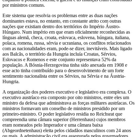
por ministros comuns.
Este sistema que resolvia os problemas entre as duas nações
dominantes estava, no entanto, em constante atrito com outras
nações que existiam dentro dos territórios do Império Áustro-
Húngaro. Num império em que eram oficialmente reconhecidas as
línguas alemã, checa, croata, eslovaca, eslovena, húngara, italiana,
polaca, romena, russa, sérvia e ucraniana, os conflitos relacionados
com as nacionalidades eram, pode-se dizer, inevitáveis. Mais ligado
aos Balcãs, o território da Hungria incluía Croatas, Sérvios,
Eslovacos e Romenos e este conjunto representava 52% da
população. A Bósnia-Herzegovina tinha sido anexada em 1908 e
esse acto tinha contribuído para o desenvolvimento de um forte
sentimento nacionalista entre os Sérvios, na Sérvia e na Áustria-
Hungria.
A organização dos poderes executivo e legislativo era complexa. O
executivo austríaco era composto por oito ministros, entre eles um
ministro da defesa que administrava as forças militares austríacas. Os
ministros formavam um conselho de ministros presidido por um
primeiro-ministro. O poder legislativo residia no Reichsrat que
compreendia uma câmara superior (Herrenhaus) cujos membros
eram nomeados pelo Imperador e uma câmara baixa
(Abgeordnetenhaus) eleita pelos cidadãos masculinos com 24 anos
ou mais. A administração civil era assegurada pelos governadores