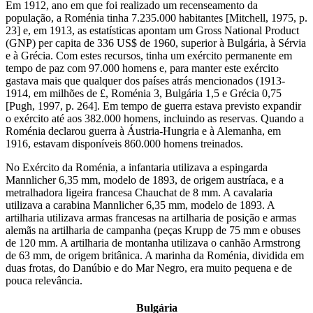
Em 1912, ano em que foi realizado um recenseamento da
população, a Roménia tinha 7.235.000 habitantes [Mitchell, 1975, p.
23] e, em 1913, as estatísticas apontam um Gross National Product
(GNP) per capita de 336 US$ de 1960, superior à Bulgária, à Sérvia
e à Grécia. Com estes recursos, tinha um exército permanente em
tempo de paz com 97.000 homens e, para manter este exército
gastava mais que qualquer dos países atrás mencionados (1913-
1914, em milhões de £, Roménia 3, Bulgária 1,5 e Grécia 0,75
[Pugh, 1997, p. 264]. Em tempo de guerra estava previsto expandir
o exército até aos 382.000 homens, incluindo as reservas. Quando a
Roménia declarou guerra à Áustria-Hungria e à Alemanha, em
1916, estavam disponíveis 860.000 homens treinados.
No Exército da Roménia, a infantaria utilizava a espingarda
Mannlicher 6,35 mm, modelo de 1893, de origem austríaca, e a
metralhadora ligeira francesa Chauchat de 8 mm. A cavalaria
utilizava a carabina Mannlicher 6,35 mm, modelo de 1893. A
artilharia utilizava armas francesas na artilharia de posição e armas
alemãs na artilharia de campanha (peças Krupp de 75 mm e obuses
de 120 mm. A artilharia de montanha utilizava o canhão Armstrong
de 63 mm, de origem britânica. A marinha da Roménia, dividida em
duas frotas, do Danúbio e do Mar Negro, era muito pequena e de
pouca relevância.
Bulgária