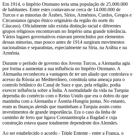
Em 1914, o Império Otomano teria uma população de 25.000.000
de habitantes. Entre estes contavam-se cerca de 14.000.000 de
Turcos e as minorias de Árabes, Sírios, Arménios, Curdos, Gregos e
Circassianos (grupo étnico originário da região do norte do
Cáucaso). Oficialmente não existia distinção racial e diferentes
grupos religiosos encontravam no Império uma grande tolerância.
Vários lugares governativos estavam preenchidos por elementos
dessas minorias, mas pouco antes de 1914 surgiram movimentos
nacionalistas e separatistas, especialmente na Síria, na Arábia e na
Arménia.
Durante o período de governo dos Jovens Turcos, a Alemanha agiu
por forma a aumentar a sua influência no Império Otomano. A
Alemanha reconheceu a vantagem de ter um aliado que controlava o
acesso da Rússia ao Mediterrâneo, constituía uma ameaça para o
controlo britânico do Canal de Suez e que, pela religião, podia
exercer influência sobre a Índia. A normalidade da vida na Turquia
dependia do comércio com o Reino Unido que era o dobro do que
mantinha com a Alemanha e Áustria-Hungria juntas. No entanto,
eram as finanças alemãs que mantinham a Turquia assim como
investimentos de grande importância. Era o caso da linha de
caminho de ferro que ligava Constantinopla a Bagdad e cuja
construção estava quase totalmente dependente dos Alemães.
Ao ser estabelecido o acordo - Triple Entente - entre a França, o