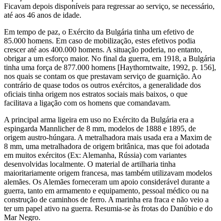
Ficavam depois disponíveis para regressar ao serviço, se necessário,
até aos 46 anos de idade.
Em tempo de paz, o Exército da Bulgária tinha um efetivo de
85.000 homens. Em caso de mobilização, estes efetivos podia
crescer até aos 400.000 homens. A situação poderia, no entanto,
obrigar a um esforço maior. No final da guerra, em 1918, a Bulgária
tinha uma força de 877.000 homens [Haythorntwaite, 1992, p. 156],
nos quais se contam os que prestavam serviço de guarnição. Ao
contrário de quase todos os outros exércitos, a generalidade dos
oficiais tinha origem nos estratos sociais mais baixos, o que
facilitava a ligação com os homens que comandavam.
A principal arma ligeira em uso no Exército da Bulgária era a
espingarda Mannlicher de 8 mm, modelos de 1888 e 1895, de
origem austro-húngara. A metralhadora mais usada era a Maxim de
8 mm, uma metralhadora de origem britânica, mas que foi adotada
em muitos exércitos (Ex: Alemanha, Rússia) com variantes
desenvolvidas localmente. O material de artilharia tinha
maioritariamente origem francesa, mas também utilizavam modelos
alemães. Os Alemães forneceram um apoio considerável durante a
guerra, tanto em armamento e equipamento, pessoal médico ou na
construção de caminhos de ferro. A marinha era fraca e não veio a
ter um papel ativo na guerra. Resumia-se às frotas do Danúbio e do
Mar Negro.