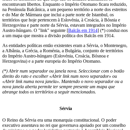
encontravam libertos. Enquanto o Império Otomano ficara reduzido,
na Península Balcânica, a um pequeno território a norte dos estreitos
e do Mar de Mármara que inclui a parte norte de Istambul, os
territórios que hoje pertencem à Eslovénia, à Croácia, à Bósnia e
Herzegovina e parte norte da Sérvia, estavam integrados no Império
Austro-húngaro. O "link" seguinte [
Balcãs em 1914
] (*) conduz-nos
a um mapa que mostra a divisão política dos Balcãs em 1914.
As entidades políticas então existentes eram a Sérvia, o Montenegro,
a Albânia, a Grécia, a Roménia, a Bulgária, conjunto de territórios
do Império Austro-húngaro (Eslovénia, Croácia, Bósnoa e
Herzegovina) e a parte europeia do Império Otomano.
(*) Abrir num separador ou janela nova. Seleccionar com o botão
direito do rato e escolher «Abrir link num novo separador» ou
«Abrir link numa nova janela». Mantendo o novo separador ou a
nova janela aberta permite ter sempre presente um mapa que
abrange todos os territórios a seguir mencionados.
Sérvia
O Reino da Sérvia era uma monarquia constitucional. O poder
executivo assentava no rei que governava apoiado por um conselho