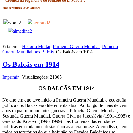
"Crónica da regência e do reinado de D. João I",
nas seguintes lojas online:
Está em...
História Militar
Primeira Guerra Mundial
Primeira
Guerra Mundial nos Balcãs
Os Balcãs em 1914
Os Balcãs em 1914
Imprimir
|
Visualizações: 21305
OS BALCÃS EM 1914
No ano em que teve início a Primeira Guerra Mundial, a geografia
política dos Balcãs era diferente da atual. Ao longo de mais de cem
anos e quatro importantes guerras – Primeira Guerra Mundial,
Segunda Guerra Mundial, Guerra Civil na Jugoslávia (1991-1995) e
Guerra do Kosovo (1996-1999) – as fronteiras das entidades
políticas em cada uma destas épocas alteraram-se. Além disso, nem
todos os territórios do que hoje são os Estados Balcânicos se