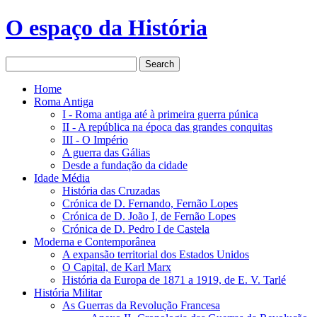
O espaço da História
Home
Roma Antiga
I - Roma antiga até à primeira guerra púnica
II - A república na época das grandes conquitas
III - O Império
A guerra das Gálias
Desde a fundação da cidade
Idade Média
História das Cruzadas
Crónica de D. Fernando, Fernão Lopes
Crónica de D. João I, de Fernão Lopes
Crónica de D. Pedro I de Castela
Moderna e Contemporânea
A expansão territorial dos Estados Unidos
O Capital, de Karl Marx
História da Europa de 1871 a 1919, de E. V. Tarlé
História Militar
As Guerras da Revolução Francesa