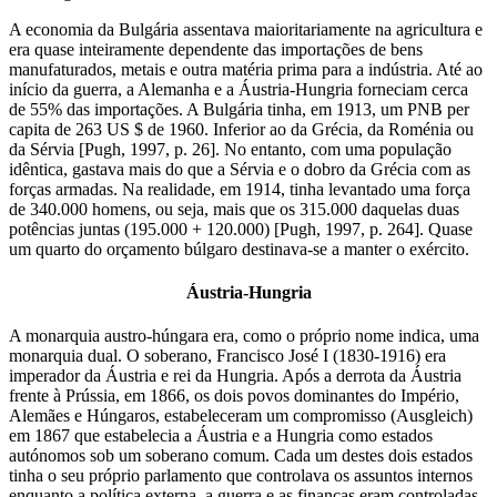
A economia da Bulgária assentava maioritariamente na agricultura e
era quase inteiramente dependente das importações de bens
manufaturados, metais e outra matéria prima para a indústria. Até ao
início da guerra, a Alemanha e a Áustria-Hungria forneciam cerca
de 55% das importações. A Bulgária tinha, em 1913, um PNB per
capita de 263 US $ de 1960. Inferior ao da Grécia, da Roménia ou
da Sérvia [Pugh, 1997, p. 26]. No entanto, com uma população
idêntica, gastava mais do que a Sérvia e o dobro da Grécia com as
forças armadas. Na realidade, em 1914, tinha levantado uma força
de 340.000 homens, ou seja, mais que os 315.000 daquelas duas
potências juntas (195.000 + 120.000) [Pugh, 1997, p. 264]. Quase
um quarto do orçamento búlgaro destinava-se a manter o exército.
Áustria-Hungria
A monarquia austro-húngara era, como o próprio nome indica, uma
monarquia dual. O soberano, Francisco José I (1830-1916) era
imperador da Áustria e rei da Hungria. Após a derrota da Áustria
frente à Prússia, em 1866, os dois povos dominantes do Império,
Alemães e Húngaros, estabeleceram um compromisso (Ausgleich)
em 1867 que estabelecia a Áustria e a Hungria como estados
autónomos sob um soberano comum. Cada um destes dois estados
tinha o seu próprio parlamento que controlava os assuntos internos
enquanto a política externa, a guerra e as finanças eram controladas