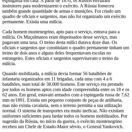
espingarda em casa. A partir de 1870, os Russos enviaram
instrutores para modernizarem o exército. A Rússia forneceu
também grande quantidade de armas e munições. Foi criado um
quadro de oficiais e sargentos, mas não foi organizado um exército
permanente. Existia uma milícia.
Cada homem montenegrino, apto para o serviço, entrava para a
milícia. Os Muçulmanos eram dispensados desse serviço, mas
pagavam uma taxa. O treino desta milíci durava doze dias. Os
oficiais e sargentos que constituíam o quadro permanente tinham um
treino de dois anos e alguns deles frequentavam escolas no
estrangeiro. Estes oficiais e sargentos supervisavam o treino da
milícia.
Quando mobilizada, a milícia devia formar 56 batalhões de
infantaria organizados em 11 brigadas, cada uma com 4 a 6
batalhões, num total de 38.000 homens. Este serviço era prestado
por todos os homens aptos com idade compreendida entre os 18 e os
62 anos. Em geral, estavam armados com a espingarda russa de 7,62
mm m/1891. Existia um pequeno conjunto de peças de artilharia,
mas não existia cavalaria, nem o terreno permitia a sua utilização
normal. O sistema de transportes era muito ineficaz. Não existiam
uniformes suficientes para fardar todos os homens mobilizados. Por
sugestão da Rússia, no início da guerra, o exército montenegrino
recebeu um Chefe de Estado-Maior sérvio, o General Yankovich.