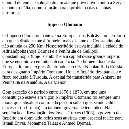
Conrad defendia a solução de um ataque preventivo contra a Sérvia
e contra a Itália, como solução para o problema das disputas
territoriais.
Império Otomano
O Império Otomano manteve na Europa - nos Balcãs - um território
em que a distância até à fronteira mais distante de Constantinopla
não atingia os 250 Km. Nesse território estava incluída a cidade de
Adrianópolis (hoje Edirna) e a Península de Gallipoli.
Constantinopla (hoje Istambul) era a capital desse grande império
que se encontrava em nítida decadência. "O homem doente da
Europa" foi uma expressão atribuída ao Czar Nicolau II da Rússia
para designar o Império Otomano. Hoje, o Império desapareceu e
ficou reduzido à Turquia. A capital foi transferida para Ankara, na
Península da Anatólia, Ásia Menor.
Com exceção do período entre 1876 e 1878, em que uma
constituição esteve em vigor, o Império Otomano foi sempre uma
monarquia absoluta controlada por um sultão que, sendo califa
(sucessor do Profeta) era também governante teocrático. Na
sequência da Revolução dos Jovens Turcos (1908), o governo do
Império era dominado pelos seus ativistas com especial realce para
İsmail Enver, Mohamed Talaat e Ahmed Djemal.