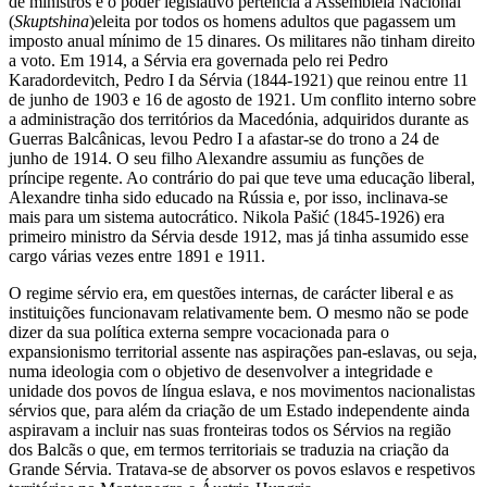
de ministros e o poder legislativo pertencia à Assembleia Nacional
(
Skuptshina
)eleita por todos os homens adultos que pagassem um
imposto anual mínimo de 15 dinares. Os militares não tinham direito
a voto. Em 1914, a Sérvia era governada pelo rei Pedro
Karadordevitch, Pedro I da Sérvia (1844-1921) que reinou entre 11
de junho de 1903 e 16 de agosto de 1921. Um conflito interno sobre
a administração dos territórios da Macedónia, adquiridos durante as
Guerras Balcânicas, levou Pedro I a afastar-se do trono a 24 de
junho de 1914. O seu filho Alexandre assumiu as funções de
príncipe regente. Ao contrário do pai que teve uma educação liberal,
Alexandre tinha sido educado na Rússia e, por isso, inclinava-se
mais para um sistema autocrático. Nikola Pašić (1845-1926) era
primeiro ministro da Sérvia desde 1912, mas já tinha assumido esse
cargo várias vezes entre 1891 e 1911.
O regime sérvio era, em questões internas, de carácter liberal e as
instituições funcionavam relativamente bem. O mesmo não se pode
dizer da sua política externa sempre vocacionada para o
expansionismo territorial assente nas aspirações pan-eslavas, ou seja,
numa ideologia com o objetivo de desenvolver a integridade e
unidade dos povos de língua eslava, e nos movimentos nacionalistas
sérvios que, para além da criação de um Estado independente ainda
aspiravam a incluir nas suas fronteiras todos os Sérvios na região
dos Balcãs o que, em termos territoriais se traduzia na criação da
Grande Sérvia. Tratava-se de absorver os povos eslavos e respetivos