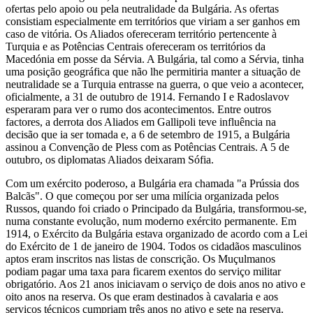
ofertas pelo apoio ou pela neutralidade da Bulgária. As ofertas
consistiam especialmente em territórios que viriam a ser ganhos em
caso de vitória. Os Aliados ofereceram território pertencente à
Turquia e as Potências Centrais ofereceram os territórios da
Macedónia em posse da Sérvia. A Bulgária, tal como a Sérvia, tinha
uma posição geográfica que não lhe permitiria manter a situação de
neutralidade se a Turquia entrasse na guerra, o que veio a acontecer,
oficialmente, a 31 de outubro de 1914. Fernando I e Radoslavov
esperaram para ver o rumo dos acontecimentos. Entre outros
factores, a derrota dos Aliados em Gallipoli teve influência na
decisão que ia ser tomada e, a 6 de setembro de 1915, a Bulgária
assinou a Convenção de Pless com as Potências Centrais. A 5 de
outubro, os diplomatas Aliados deixaram Sófia.
Com um exército poderoso, a Bulgária era chamada "a Prússia dos
Balcãs". O que começou por ser uma milícia organizada pelos
Russos, quando foi criado o Principado da Bulgária, transformou-se,
numa constante evolução, num moderno exército permanente. Em
1914, o Exército da Bulgária estava organizado de acordo com a Lei
do Exército de 1 de janeiro de 1904. Todos os cidadãos masculinos
aptos eram inscritos nas listas de conscrição. Os Muçulmanos
podiam pagar uma taxa para ficarem exentos do serviço militar
obrigatório. Aos 21 anos iniciavam o serviço de dois anos no ativo e
oito anos na reserva. Os que eram destinados à cavalaria e aos
serviços técnicos cumpriam três anos no ativo e sete na reserva.