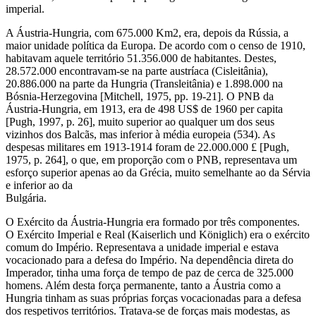
imperial.
A Áustria-Hungria, com 675.000 Km2, era, depois da Rússia, a
maior unidade política da Europa. De acordo com o censo de 1910,
habitavam aquele território 51.356.000 de habitantes. Destes,
28.572.000 encontravam-se na parte austríaca (Cisleitânia),
20.886.000 na parte da Hungria (Transleitânia) e 1.898.000 na
Bósnia-Herzegovina [Mitchell, 1975, pp. 19-21]. O PNB da
Áustria-Hungria, em 1913, era de 498 US$ de 1960 per capita
[Pugh, 1997, p. 26], muito superior ao qualquer um dos seus
vizinhos dos Balcãs, mas inferior à média europeia (534). As
despesas militares em 1913-1914 foram de 22.000.000 £ [Pugh,
1975, p. 264], o que, em proporção com o PNB, representava um
esforço superior apenas ao da Grécia, muito semelhante ao da Sérvia
e inferior ao da
Bulgária.
O Exército da Áustria-Hungria era formado por três componentes.
O Exército Imperial e Real (Kaiserlich und Königlich) era o exército
comum do Império. Representava a unidade imperial e estava
vocacionado para a defesa do Império. Na dependência direta do
Imperador, tinha uma força de tempo de paz de cerca de 325.000
homens. Além desta força permanente, tanto a Áustria como a
Hungria tinham as suas próprias forças vocacionadas para a defesa
dos respetivos territórios. Tratava-se de forças mais modestas, as