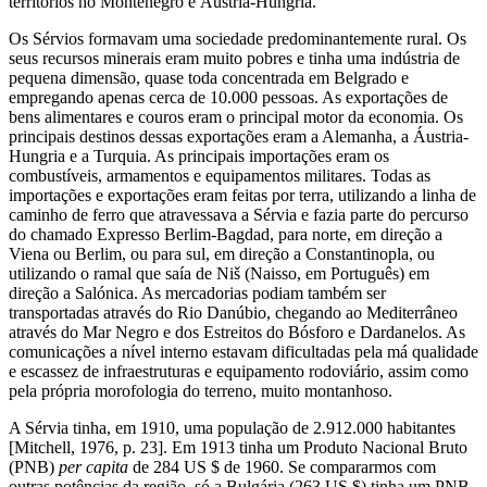
territórios no Montenegro e Áustria-Hungria.
Os Sérvios formavam uma sociedade predominantemente rural. Os
seus recursos minerais eram muito pobres e tinha uma indústria de
pequena dimensão, quase toda concentrada em Belgrado e
empregando apenas cerca de 10.000 pessoas. As exportações de
bens alimentares e couros eram o principal motor da economia. Os
principais destinos dessas exportações eram a Alemanha, a Áustria-
Hungria e a Turquia. As principais importações eram os
combustíveis, armamentos e equipamentos militares. Todas as
importações e exportações eram feitas por terra, utilizando a linha de
caminho de ferro que atravessava a Sérvia e fazia parte do percurso
do chamado Expresso Berlim-Bagdad, para norte, em direção a
Viena ou Berlim, ou para sul, em direção a Constantinopla, ou
utilizando o ramal que saía de Niš (Naisso, em Português) em
direção a Salónica. As mercadorias podiam também ser
transportadas através do Rio Danúbio, chegando ao Mediterrâneo
através do Mar Negro e dos Estreitos do Bósforo e Dardanelos. As
comunicações a nível interno estavam dificultadas pela má qualidade
e escassez de infraestruturas e equipamento rodoviário, assim como
pela própria morofologia do terreno, muito montanhoso.
A Sérvia tinha, em 1910, uma população de 2.912.000 habitantes
[Mitchell, 1976, p. 23]. Em 1913 tinha um Produto Nacional Bruto
(PNB)
per capita
de 284 US $ de 1960. Se compararmos com
outras potências da região, só a Bulgária (263 US $) tinha um PNB