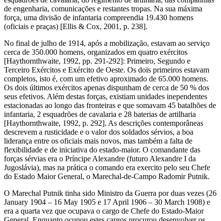
de engenharia, comunicações e restantes tropas. Na sua máxima
força, uma divisão de infantaria compreendia 19.430 homens
(oficiais e praças) [Ellis & Cox, 2001, p. 238].
No final de julho de 1914, após a mobilização, estavam ao serviço
cerca de 350.000 homens, organizados em quatro exércitos
[Haythornthwaite, 1992, pp. 291-292]: Primeiro, Segundo e
Terceiro Exércitos e Exército de Oeste. Os dois primeiros estavam
completos, isto é, com um efetivo aproximado de 65.000 homens.
Os dois últimos exércitos apenas dispunham de cerca de 50 % dos
seus efetivos. Além destas forças, existiam unidades inependentes
estacionadas ao longo das fronteiras e que somavam 45 batalhões de
infantaria, 2 esquadrões de cavalaria e 28 baterias de artilharia
[Haythornthwaite, 1992, p. 292]. As descrições contemporâneas
descrevem a rusticidade e o valor dos soldados sérvios, a boa
liderança entre os oficiais mais novos, mas também a falta de
flexibilidade e de iniciativa do estado-maior. O comandante das
forças sérvias era o Príncipe Alexandre (futuro Alexandre I da
Jugoslávia), mas na prática o comando era exercito pelo seu Chefe
do Estado Maior General, o Marechal-de-Campo
Radomir Putnik.
O Marechal Putnik tinha sido Ministro da Guerra por duas vezes (26
January 1904 – 16 May 1905 e 17 April 1906 – 30 March 1908) e
era a quarta vez que ocupava o cargo de Chefe do Estado-Maior
General. Enquanto ocupou estes cargos procurou desenvolver os