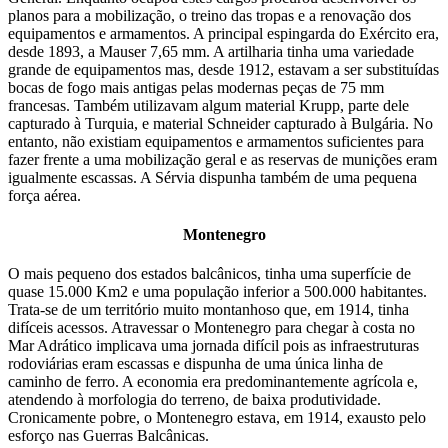
planos para a mobilização, o treino das tropas e a renovação dos
equipamentos e armamentos. A principal espingarda do Exército era,
desde 1893, a Mauser 7,65 mm. A artilharia tinha uma variedade
grande de equipamentos mas, desde 1912, estavam a ser substituídas
bocas de fogo mais antigas pelas modernas peças de 75 mm
francesas. Também utilizavam algum material Krupp, parte dele
capturado à Turquia, e material Schneider capturado à Bulgária. No
entanto, não existiam equipamentos e armamentos suficientes para
fazer frente a uma mobilização geral e as reservas de munições eram
igualmente escassas. A Sérvia dispunha também de uma pequena
força aérea.
Montenegro
O mais pequeno dos estados balcânicos, tinha uma superfície de
quase 15.000 Km2 e uma população inferior a 500.000 habitantes.
Trata-se de um território muito montanhoso que, em 1914, tinha
difíceis acessos. Atravessar o Montenegro para chegar à costa no
Mar Adrático implicava uma jornada difícil pois as infraestruturas
rodoviárias eram escassas e dispunha de uma única linha de
caminho de ferro. A economia era predominantemente agrícola e,
atendendo à morfologia do terreno, de baixa produtividade.
Cronicamente pobre, o Montenegro estava, em 1914, exausto pelo
esforço nas Guerras Balcânicas.