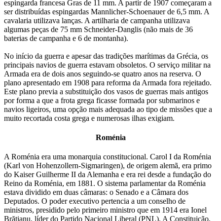
espingarda francesa Gras de 11 mm. A partir de 1907 começaram a
ser distribuídas espingardas Mannlicher-Schoenauer de 6,5 mm. A
cavalaria utilizava lanças. A artilharia de campanha utilizava
algumas peças de 75 mm Schneider-Danglis (não mais de 36
baterias de campanha e 6 de montanha).
No início da guerra e apesar das tradições marítimas da Grécia, os
principais navios de guerra estavam obsoletos. O serviço militar na
Armada era de dois anos seguindo-se quatro anos na reserva. O
plano apresentado em 1908 para reforma da Armada fora rejeitado.
Este plano previa a substituição dos vasos de guerras mais antigos
por forma a que a frota grega ficasse formada por submarinos e
navios ligeiros, uma opção mais adequada ao tipo de missões que a
muito recortada costa grega e numerosas ilhas exigiam.
Roménia
A Roménia era uma monarquia constitucional. Carol I da Roménia
(Karl von Hohenzollern-Sigmaringen), de origem alemã, era primo
do Kaiser Guilherme II da Alemanha e era rei desde a fundação do
Reino da Roménia, em 1881. O sistema parlamentar da Roménia
estava dividido em duas câmaras: o Senado e a Câmara dos
Deputados. O poder executivo pertencia a um conselho de
ministros, presidido pelo primeiro ministro que em 1914 era Ionel
Brătianu, líder do Partido Nacional Liberal (PNL). A Constituição,