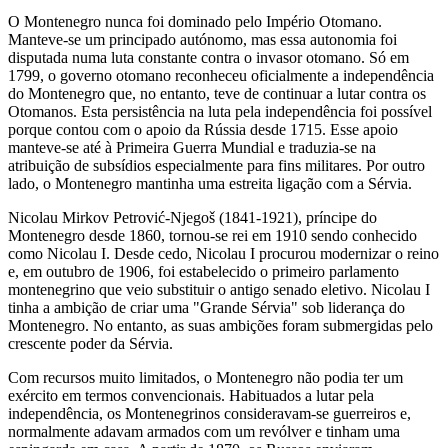
O Montenegro nunca foi dominado pelo Império Otomano.
Manteve-se um principado autónomo, mas essa autonomia foi
disputada numa luta constante contra o invasor otomano. Só em
1799, o governo otomano reconheceu oficialmente a independência
do Montenegro que, no entanto, teve de continuar a lutar contra os
Otomanos. Esta persistência na luta pela independência foi possível
porque contou com o apoio da Rússia desde 1715. Esse apoio
manteve-se até à Primeira Guerra Mundial e traduzia-se na
atribuição de subsídios especialmente para fins militares. Por outro
lado, o Montenegro mantinha uma estreita ligação com a Sérvia.
Nicolau Mirkov Petrović-Njegoš (1841-1921), príncipe do
Montenegro desde 1860, tornou-se rei em 1910 sendo conhecido
como Nicolau I. Desde cedo, Nicolau I procurou modernizar o reino
e, em outubro de 1906, foi estabelecido o primeiro parlamento
montenegrino que veio substituir o antigo senado eletivo. Nicolau I
tinha a ambição de criar uma "Grande Sérvia" sob liderança do
Montenegro. No entanto, as suas ambições foram submergidas pelo
crescente poder da Sérvia.
Com recursos muito limitados, o Montenegro não podia ter um
exército em termos convencionais. Habituados a lutar pela
independência, os Montenegrinos consideravam-se guerreiros e,
normalmente adavam armados com um revólver e tinham uma