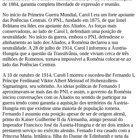
de 1884, garantia completa liberdade de expressão e reunião.
No início da Primeira Guerra Mundial, Carol I era um forte apoiante
das Potências Centrais. O PNL, fundado em 1875, de que Ionel
Brătianu era líder, era apoiante dos Aliados. As forças mais
conservadoras, ao lado de Carol I, defendiam uma posição de
neutralidade. No início da guerra, embora o PNL defendesse o
alinhamento ao lado dos Aliados, a Roménia declarou a sua
neutralidade. A 28 de julho de 1914, Carol I informou a Áustria-
Hungria que a questão da Transilvânia, onde viviam cerca de três
milhões de Romenos, tornava impossível a Roménia colocar-se ao
lado das Potências Centrais
A 10 de outubro de 1914, Caroli I morreu e sucedeu-lhe Fernando I,
Príncipe Ferdinand Viktor Albert Meinrad of Hohenzollern-
Sigmaringen, seu sobrinho. As ideias políticas de Fernando I
aproximavam-se mais das do PNL e assim, o governo da Roménia
iniciou conversações com os Aliados no sentido de participar na
guerra tendo como garantia a aquisição dos territórios da Áustria-
Hungria em que existisse uma maioria de população romena.
Fernando I assumiu esta posição apesar de ser de origem alemã,
primo do Kaiser Guilherme II da Alemanha, amigo pessoal do
Imperador Francisco José da Áustria-Hungria e de ter dois irmãos a
prestarem serviço no exército alemão. Fernado I era casado com a
Princesa Maria, britânica, filha do Duque de Edinburgh e neta da