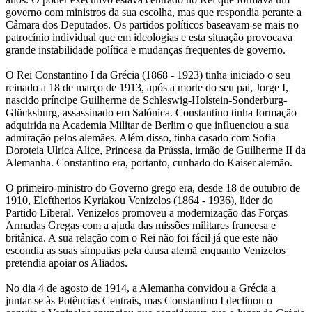
governo com ministros da sua escolha, mas que respondia perante a
Câmara dos Deputados. Os partidos políticos baseavam-se mais no
patrocínio individual que em ideologias e esta situação provocava
grande instabilidade política e mudanças frequentes de governo.
O Rei Constantino I da Grécia (1868 - 1923) tinha iniciado o seu
reinado a 18 de março de 1913, após a morte do seu pai, Jorge I,
nascido príncipe Guilherme de Schleswig-Holstein-Sonderburg-
Glücksburg, assassinado em Salónica. Constantino tinha formação
adquirida na Academia Militar de Berlim o que influenciou a sua
admiração pelos alemães. Além disso, tinha casado com Sofia
Doroteia Ulrica Alice, Princesa da Prússia, irmão de Guilherme II da
Alemanha. Constantino era, portanto, cunhado do Kaiser alemão.
O primeiro-ministro do Governo grego era, desde 18 de outubro de
1910, Eleftherios Kyriakou Venizelos (1864 - 1936), líder do
Partido Liberal. Venizelos promoveu a modernização das Forças
Armadas Gregas com a ajuda das missões militares francesa e
britânica. A sua relação com o Rei não foi fácil já que este não
escondia as suas simpatias pela causa alemã enquanto Venizelos
pretendia apoiar os Aliados.
No dia 4 de agosto de 1914, a Alemanha convidou a Grécia a
juntar-se às Potências Centrais, mas Constantino I declinou o