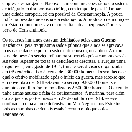
empresas estrangeiras. Não existiam comunicações rádio e o sistema
de telégrafo mal suportava o tráfego em tempo de paz. Falar para
uma cidade europeia, só era possível de Constantinopla. A pouca
indústria pesada que existia era estrangeira. A produção de munições
do Estado otomano estava circunscrita a duas pequenas fábricas
perto de Constantinopla.
Os recursos humanos estavam debilitados pelas duas Guerras
Balcânicas, pela fraquíssima saúde pública que ainda se agravava
mais nas cidades e por um sistema de conscrição caótico. A maior
parte do peso do serviço militar era suportado pelos camponeses da
Anatólia. Apesar de todas as deficiências descritas, a Turquia tinha
disponíveis, em agosto de 1914, trinta e seis divisões organizadas
em três exércitos, isto é, cerca de 230.000 homens. Desconhece-se
qual o efetivo mobilizado após o início da guerra, mas sabe-se que
em novembro de 1918 estavam ao serviço 930.000 homens e
durante o conflito foram mobilizados 2.600.000 homens. O exército
tinha armas antigas e falta de equipamentos. A marinha, para além
do ataque aos portos russos em 29 de outubro de 1914, esteve
confinada a uma atitude defensiva no Mar Negro e nos Estreitos
pois as marinhas ocidentais estabeleceram o bloqueio dos
Dardanelos.