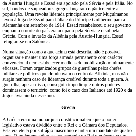
da Áustria-Hungria e Essad era apoiado pela Sérvia e pela Itália. No
sul, bandos de saqueadores gregos lançaram o pânico entre a
população. Uma revolta liderada principalmente por Muçulmanos
levou à fuga de Essad para Itália e do Príncipe Guilherme para a
Alemanha em setembro de 1914. Essad restabeleceu o seu governo
enquanto o norte do país era ocupado pela Sérvia e o sul pela
Grécia. Com a invasão da Albânia pela Áustria-Hungria, Essad
refugiou-se em Salónica.
Numa situação como a que acima está descrita, não é possível
organizar e manter uma força armada permanente com carácter
convencional nem estabelecer medidas de mobilização minimamente
eficazes. Foram organizados grupos de guerrilhas pelos chefes
militares e políticos que dominavam o centro da Albânia, mas não
surgiu nenhum caso de liderança credível durante toda a guerra. A
guerrilha, apesar disso, conseguiu impedir que outros poderes
dominassem o território, como foi o caso dos Italianos até 1920 e da
Jugoslávia ainda nesse ano.
Grécia
A Grécia era uma monarquia constitucional em que o poder
legislativo estava dividido entre o Rei e a Câmara dos Deputados.
Esta era eleita por sufrágio masculino e tinha um mandato de quatro
anos. O poder executivo estava centrado no Rei que formava um