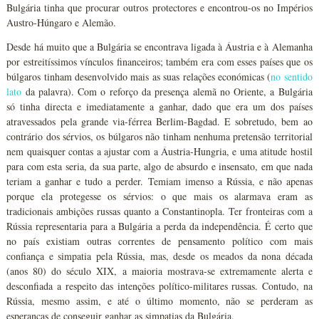
Bulgária tinha que procurar outros protectores e encontrou-os no Impérios
Austro-Húngaro e Alemão.
Desde há muito que a Bulgária se encontrava ligada à Áustria e à Alemanha
por estreitíssimos vínculos financeiros; também era com esses países que os
búlgaros tinham desenvolvido mais as suas relações económicas (
no sentido
lato
da palavra). Com o reforço da presença alemã no Oriente, a Bulgária
só tinha directa e imediatamente a ganhar, dado que era um dos países
atravessados pela grande via-férrea Berlim-Bagdad. E sobretudo, bem ao
contrário dos sérvios, os búlgaros não tinham nenhuma pretensão territorial
nem quaisquer contas a ajustar com a Áustria-Hungria, e uma atitude hostil
para com esta seria, da sua parte, algo de absurdo e insensato, em que nada
teriam a ganhar e tudo a perder. Temiam imenso a Rússia, e não apenas
porque ela protegesse os sérvios: o que mais os alarmava eram as
tradicionais ambições russas quanto a Constantinopla. Ter fronteiras com a
Rússia representaria para a Bulgária a perda da independência. É certo que
no país existiam outras correntes de pensamento político com mais
confiança e simpatia pela Rússia, mas, desde os meados da nona década
(anos 80) do século XIX, a maioria mostrava-se extremamente alerta e
desconfiada a respeito das intenções político-militares russas. Contudo, na
Rússia, mesmo assim, e até o último momento, não se perderam as
esperanças de conseguir ganhar as simpatias da Bulgária.