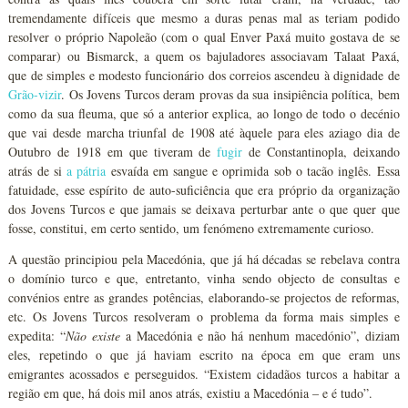
tremendamente difíceis que mesmo a duras penas mal as teriam podido
resolver o próprio Napoleão (com o qual Enver Paxá muito gostava de se
comparar) ou Bismarck, a quem os bajuladores associavam Talaat Paxá,
que de simples e modesto funcionário dos correios ascendeu à dignidade de
Grão-vizir
. Os Jovens Turcos deram provas da sua insipiência política, bem
como da sua fleuma, que só a anterior explica, ao longo de todo o decénio
que vai desde marcha triunfal de 1908 até àquele para eles aziago dia de
Outubro de 1918 em que tiveram de
fugir
de Constantinopla, deixando
atrás de si
a pátria
esvaída em sangue e oprimida sob o tacão inglês. Essa
fatuidade, esse espírito de auto-suficiência que era próprio da organização
dos Jovens Turcos e que jamais se deixava perturbar ante o que quer que
fosse, constitui, em certo sentido, um fenómeno extremamente curioso.
A questão principiou pela Macedónia, que já há décadas se rebelava contra
o domínio turco e que, entretanto, vinha sendo objecto de consultas e
convénios entre as grandes potências, elaborando-se projectos de reformas,
etc. Os Jovens Turcos resolveram o problema da forma mais simples e
expedita: “
Não existe
a Macedónia e não há nenhum macedónio”, diziam
eles, repetindo o que já haviam escrito na época em que eram uns
emigrantes acossados e perseguidos. “Existem cidadãos turcos a habitar a
região em que, há dois mil anos atrás, existiu a Macedónia – e é tudo”.