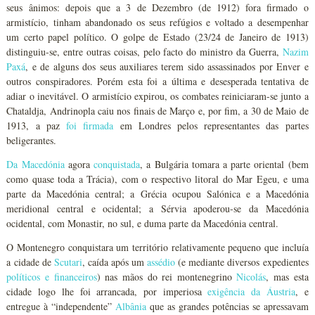
seus ânimos: depois que a 3 de Dezembro (de 1912) fora firmado o
armistício, tinham abandonado os seus refúgios e voltado a desempenhar
um certo papel político. O golpe de Estado (23/24 de Janeiro de 1913)
distinguiu-se, entre outras coisas, pelo facto do ministro da Guerra,
Nazim
Paxá
, e de alguns dos seus auxiliares terem sido assassinados por Enver e
outros conspiradores. Porém esta foi a última e desesperada tentativa de
adiar o inevitável. O armistício expirou, os combates reiniciaram-se junto a
Chataldja, Andrinopla caiu nos finais de Março e, por fim, a 30 de Maio de
1913, a paz
foi firmada
em Londres pelos representantes das partes
beligerantes.
Da
Macedónia
agora
conquistada
, a Bulgária tomara a parte oriental (bem
como quase toda a Trácia), com o respectivo litoral do Mar Egeu, e uma
parte da Macedónia central; a Grécia ocupou Salónica e a Macedónia
meridional central e ocidental; a Sérvia apoderou-se da Macedónia
ocidental, com Monastir, no sul, e duma parte da Macedónia central.
O Montenegro conquistara um território relativamente pequeno que incluía
a cidade de
Scutari
, caída após um
assédio
(e mediante diversos expedientes
políticos e financeiros
) nas mãos do rei montenegrino
Nicolás
, mas esta
cidade logo lhe foi arrancada, por imperiosa
exigência da Áustria
, e
entregue à “independente”
Albânia
que as grandes potências se apressavam