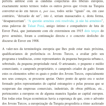
perfeita antítese com as cândidas conjecturas dos liberais europeus,
exactamente nestes termos: todos os outros povos que vivem na Turquia
converter-se-ão em turcos e,
por isso
, todos serão “iguais” ou, em caso
contrário, “deixarão de ser”, isto é, seriam massacrados e, desta forma,
“desapareceriam”.
“A questão arménia está resolvida, já não há arménios
”,
estas palavras de
Talaat Paxá
, amigo íntimo e companheiro de luta de
Enver Paxá, que juntamente com ele exterminou em 1915
dois
terços
do
povo arménio, foram a continuação directa e o concreto desfecho do
discurso de Enver em 1908.
A valer-nos da terminologia europeia que lhes pode estar mais próxima,
qualificaríamos de preferência os Jovens Turcos, a avaliar pelo seu
programa e tendências, como representantes da pequena burguesia urbana e,
sobretudo, da pequena propriedade rural. O artesanato, o pequeno e médio
comerciante, o camponês proprietário, o camponês criador de gado: foram
estes os elementos sobre os quais o poder dos Jovens Turcos, especialmente
nos seus começos, se procurou apoiar. Outro ponto de apoio era o sector
formado pelos representantes do capital estrangeiro e pelas pessoas que se
ocupavam das empresas comerciais, industriais, de obras públicas, etc.,
pertencentes a europeus ou de alguma maneira ligadas ao capital europeu.
Em todas estas forças económicas havia a esperança de que, com o advento
dos Jovens Turcos, a europeização da Turquia progrediria a ritmo acelerado