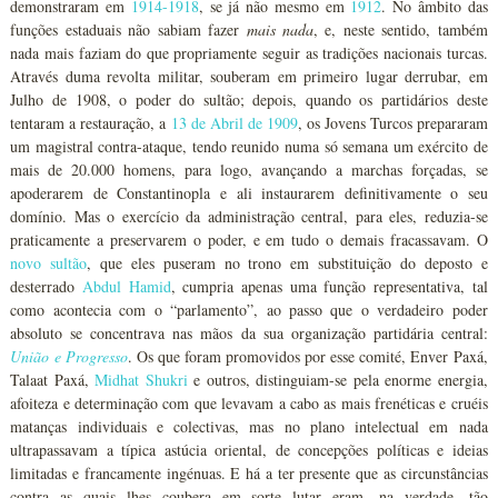
demonstraram em
1914-1918
, se já não mesmo em
1912
. No âmbito das
funções estaduais não sabiam fazer
mais nada
, e, neste sentido, também
nada mais faziam do que propriamente seguir as tradições nacionais turcas.
Através duma revolta militar, souberam em primeiro lugar derrubar, em
Julho de 1908, o poder do sultão; depois, quando os partidários deste
tentaram a restauração, a
13 de Abril de 1909
, os Jovens Turcos prepararam
um magistral contra-ataque, tendo reunido numa só semana um exército de
mais de 20.000 homens, para logo, avançando a marchas forçadas, se
apoderarem de Constantinopla e ali instaurarem definitivamente o seu
domínio. Mas o exercício da administração central, para eles, reduzia-se
praticamente a preservarem o poder, e em tudo o demais fracassavam. O
novo sultão
, que eles puseram no trono em substituição do deposto e
desterrado
Abdul Hamid
, cumpria apenas uma função representativa, tal
como acontecia com o “parlamento”, ao passo que o verdadeiro poder
absoluto se concentrava nas mãos da sua organização partidária central:
União e Progresso
. Os que foram promovidos por esse comité, Enver Paxá,
Talaat Paxá,
Midhat Shukri
e outros, distinguiam-se pela enorme energia,
afoiteza e determinação com que levavam a cabo as mais frenéticas e cruéis
matanças individuais e colectivas, mas no plano intelectual em nada
ultrapassavam a típica astúcia oriental, de concepções políticas e ideias
limitadas e francamente ingénuas. E há a ter presente que as circunstâncias
contra as quais lhes coubera em sorte lutar eram, na verdade, tão