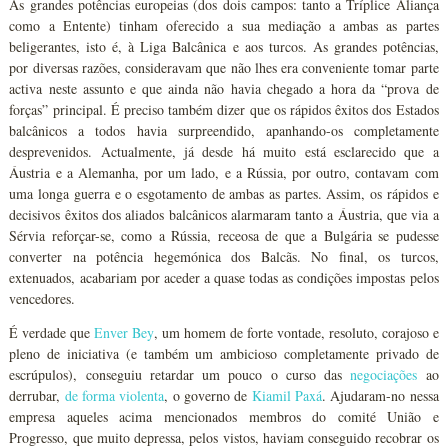
As grandes potências europeias (dos dois campos: tanto a Tríplice Aliança
como a Entente) tinham oferecido a sua mediação a ambas as partes
beligerantes, isto é, à Liga Balcânica e aos turcos. As grandes potências,
por diversas razões, consideravam que não lhes era conveniente tomar parte
activa neste assunto e que ainda não havia chegado a hora da “prova de
forças” principal. É preciso também dizer que os rápidos êxitos dos Estados
balcânicos a todos havia surpreendido, apanhando-os completamente
desprevenidos. Actualmente, já desde há muito está esclarecido que a
Áustria e a Alemanha, por um lado, e a Rússia, por outro, contavam com
uma longa guerra e o esgotamento de ambas as partes. Assim, os rápidos e
decisivos êxitos dos aliados balcânicos alarmaram tanto a Áustria, que via a
Sérvia reforçar-se, como a Rússia, receosa de que a Bulgária se pudesse
converter na potência hegemónica dos Balcãs. No final, os turcos,
extenuados, acabariam por aceder a quase todas as condições impostas pelos
vencedores.
É verdade que
Enver Bey
, um homem de forte vontade, resoluto, corajoso e
pleno de iniciativa (e também um ambicioso completamente privado de
escrúpulos), conseguiu retardar um pouco o curso das
negociações
ao
derrubar,
de forma violenta
, o governo de
Kiamil Paxá
. Ajudaram-no nessa
empresa aqueles acima mencionados membros do comité União e
Progresso, que muito depressa, pelos vistos, haviam conseguido recobrar os