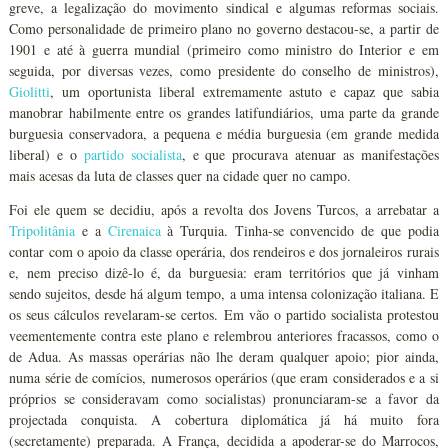
greve, a legalização do movimento sindical e algumas reformas sociais.
Como personalidade de primeiro plano no governo destacou-se, a partir de
1901 e até à guerra mundial (primeiro como ministro do Interior e em
seguida, por diversas vezes, como presidente do conselho de ministros),
Giolitti
, um oportunista liberal extremamente astuto e capaz que sabia
manobrar habilmente entre os grandes latifundiários, uma parte da grande
burguesia conservadora, a pequena e média burguesia (em grande medida
liberal) e o
partido socialista
, e que procurava atenuar as manifestações
mais acesas da luta de classes quer na cidade quer no campo.
Foi ele quem se decidiu, após a revolta dos Jovens Turcos, a arrebatar a
Tripolitânia
e a
Cirenaica
à Turquia. Tinha-se convencido de que podia
contar com o apoio da classe operária, dos rendeiros e dos jornaleiros rurais
e, nem preciso dizê-lo é, da burguesia: eram territórios que já vinham
sendo sujeitos, desde há algum tempo, a uma intensa colonização italiana. E
os seus cálculos revelaram-se certos. Em vão o partido socialista protestou
veementemente contra este plano e relembrou anteriores fracassos, como o
de Adua. As massas operárias não lhe deram qualquer apoio; pior ainda,
numa série de comícios, numerosos operários (que eram considerados e a si
próprios se consideravam como socialistas) pronunciaram-se a favor da
projectada conquista. A cobertura diplomática já há muito fora
(secretamente) preparada. A França, decidida a apoderar-se do Marrocos,