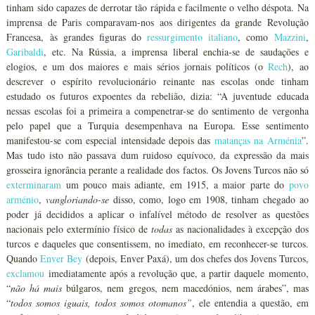
tinham sido capazes de derrotar tão rápida e facilmente o velho déspota. Na
imprensa de Paris comparavam-nos aos dirigentes da grande Revolução
Francesa, às grandes figuras do
ressurgimento italiano
, como
Mazzini
,
Garibaldi
, etc. Na Rússia, a imprensa liberal enchia-se de saudações e
elogios, e um dos maiores e mais sérios jornais políticos (o
Rech
), ao
descrever o espírito revolucionário reinante nas escolas onde tinham
estudado os futuros expoentes da rebelião, dizia: “A juventude educada
nessas escolas foi a primeira a compenetrar-se do sentimento de vergonha
pelo papel que a Turquia desempenhava na Europa. Esse sentimento
manifestou-se com especial intensidade depois das
matanças na Arménia
”.
Mas tudo isto não passava dum ruidoso equívoco, da expressão da mais
grosseira ignorância perante a realidade dos factos. Os Jovens Turcos não só
exterminaram
um pouco mais adiante, em 1915, a maior parte do
povo
arménio
,
vangloriando-se
disso, como, logo em 1908, tinham chegado ao
poder já decididos a aplicar o infalível método de resolver as questões
nacionais pelo extermínio físico de
todas
as nacionalidades à excepção dos
turcos e daqueles que consentissem, no imediato, em reconhecer-se turcos.
Quando
Enver Bey
(depois, Enver Paxá), um dos chefes dos Jovens Turcos,
exclamou
imediatamente após a revolução que, a partir daquele momento,
“
não há mais
búlgaros, nem gregos, nem macedónios, nem árabes”, mas
“
todos somos iguais, todos somos otomanos”
, ele entendia a questão, em