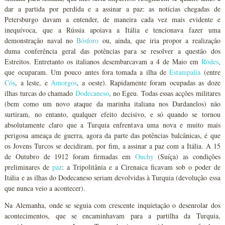
dar a partida por perdida e a assinar a paz: as notícias chegadas de
Petersburgo davam a entender, de maneira cada vez mais evidente e
inequívoca, que a Rússia apoiava a Itália e tencionava fazer uma
demonstração naval no
Bósforo
ou, ainda, que iria propor a realização
duma conferência geral das potências para se resolver a questão dos
Estreitos. Entretanto os italianos desembarcavam a 4 de Maio em
Rodes
,
que ocuparam. Um pouco antes fora tomada a ilha de
Estampalia
(entre
Cós
, a leste, e
Amorgos
, a oeste). Rapidamente foram ocupadas as doze
ilhas turcas do chamado
Dodecaneso
, no Egeu. Todas essas acções militares
(bem como um novo ataque da marinha italiana nos Dardanelos) não
surtiram, no entanto, qualquer efeito decisivo, e só quando se tornou
absolutamente claro que a Turquia enfrentava uma nova e muito mais
perigosa ameaça de guerra, agora da parte das potências balcânicas, é que
os Jovens Turcos se decidiram, por fim, a assinar a paz com a Itália. A 15
de Outubro de 1912 foram firmadas em
Ouchy
(Suíça) as condições
preliminares de
paz
: a Tripolitânia e a Cirenaica ficavam sob o poder de
Itália e as ilhas do Dodecaneso seriam devolvidas à Turquia (devolução essa
que nunca veio a acontecer).
Na Alemanha, onde se seguia com crescente inquietação o desenrolar dos
acontecimentos, que se encaminhavam para a partilha da Turquia,