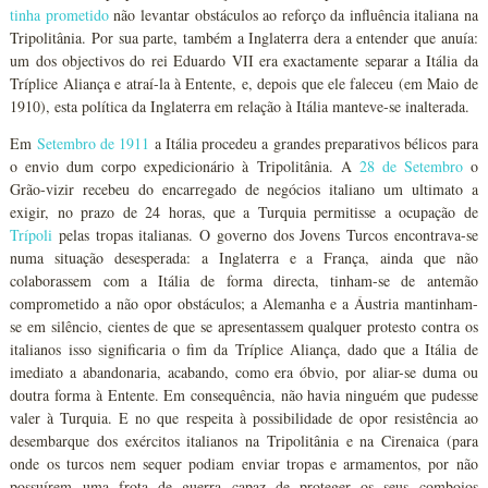
tinha prometido
não levantar obstáculos ao reforço da influência italiana na
Tripolitânia. Por sua parte, também a Inglaterra dera a entender que anuía:
um dos objectivos do rei Eduardo VII era exactamente separar a Itália da
Tríplice Aliança e atraí-la à Entente, e, depois que ele faleceu (em Maio de
1910), esta política da Inglaterra em relação à Itália manteve-se inalterada.
Em
Setembro de 1911
a Itália procedeu a grandes preparativos bélicos para
o envio dum corpo expedicionário à Tripolitânia. A
28 de Setembro
o
Grão-vizir recebeu do encarregado de negócios italiano um ultimato a
exigir, no prazo de 24 horas, que a Turquia permitisse a ocupação de
Trípoli
pelas tropas italianas. O governo dos Jovens Turcos encontrava-se
numa situação desesperada: a Inglaterra e a França, ainda que não
colaborassem com a Itália de forma directa, tinham-se de antemão
comprometido a não opor obstáculos; a Alemanha e a Áustria mantinham-
se em silêncio, cientes de que se apresentassem qualquer protesto contra os
italianos isso significaria o fim da Tríplice Aliança, dado que a Itália de
imediato a abandonaria, acabando, como era óbvio, por aliar-se duma ou
doutra forma à Entente. Em consequência, não havia ninguém que pudesse
valer à Turquia. E no que respeita à possibilidade de opor resistência ao
desembarque dos exércitos italianos na Tripolitânia e na Cirenaica (para
onde os turcos nem sequer podiam enviar tropas e armamentos, por não
possuírem uma frota de guerra capaz de proteger os seus comboios