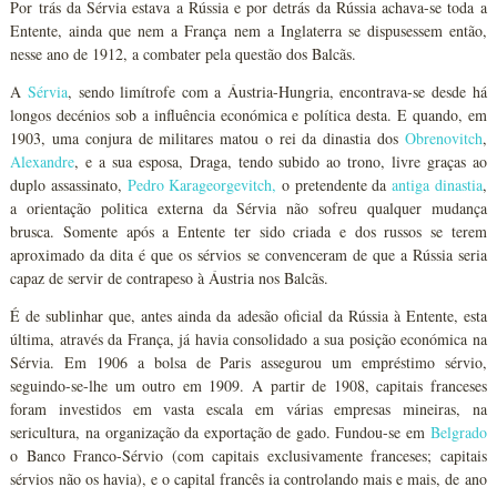
Por trás da Sérvia estava a Rússia e por detrás da Rússia achava-se toda a
Entente, ainda que nem a França nem a Inglaterra se dispusessem então,
nesse ano de 1912, a combater pela questão dos Balcãs.
A
Sérvia
, sendo limítrofe com a Áustria-Hungria, encontrava-se desde há
longos decénios sob a influência económica e política desta. E quando, em
1903, uma conjura de militares matou o rei da dinastia dos
Obrenovitch
,
Alexandre
, e a sua esposa, Draga, tendo subido ao trono, livre graças ao
duplo assassinato,
Pedro Karageorgevitch,
o pretendente da
antiga dinastia
,
a orientação politica externa da Sérvia não sofreu qualquer mudança
brusca. Somente após a Entente ter sido criada e dos russos se terem
aproximado da dita é que os sérvios se convenceram de que a Rússia seria
capaz de servir de contrapeso à Áustria nos Balcãs.
É de sublinhar que, antes ainda da adesão oficial da Rússia à Entente, esta
última, através da França, já havia consolidado a sua posição económica na
Sérvia. Em 1906 a bolsa de Paris assegurou um empréstimo sérvio,
seguindo-se-lhe um outro em 1909. A partir de 1908, capitais franceses
foram investidos em vasta escala em várias empresas mineiras, na
sericultura, na organização da exportação de gado. Fundou-se em
Belgrado
o Banco Franco-Sérvio (com capitais exclusivamente franceses; capitais
sérvios não os havia), e o capital francês ia controlando mais e mais, de ano