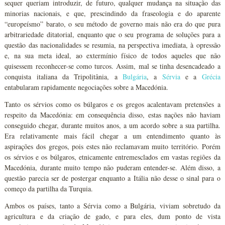
sequer queriam introduzir, de futuro, qualquer mudança na situação das
minorias nacionais, e que, prescindindo da fraseologia e do aparente
“europeísmo” barato, o seu método de governo mais não era do que pura
arbitrariedade ditatorial, enquanto que o seu programa de soluções para a
questão das nacionalidades se resumia, na perspectiva imediata, à opressão
e, na sua meta ideal, ao extermínio físico de todos aqueles que não
quisessem reconhecer-se como turcos. Assim, mal se tinha desencadeado a
conquista italiana da Tripolitânia, a
Bulgária
, a
Sérvia
e a
Grécia
entabularam rapidamente negociações sobre a Macedónia.
Tanto os sérvios como os búlgaros e os gregos acalentavam pretensões a
respeito da Macedónia: em consequência disso, estas nações não haviam
conseguido chegar, durante muitos anos, a um acordo sobre a sua partilha.
Era relativamente mais fácil chegar a um entendimento quanto às
aspirações dos gregos, pois estes não reclamavam muito território. Porém
os sérvios e os búlgaros, etnicamente entremesclados em vastas regiões da
Macedónia, durante muito tempo não puderam entender-se. Além disso, a
questão parecia ser de postergar enquanto a Itália não desse o sinal para o
começo da partilha da Turquia.
Ambos os países, tanto a Sérvia como a Bulgária, viviam sobretudo da
agricultura e da criação de gado, e para eles, dum ponto de vista