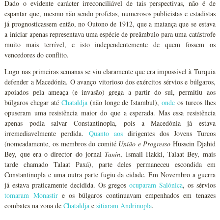
Dado o evidente carácter irreconciliável de tais perspectivas, não é de
espantar que, mesmo não sendo profetas, numerosos publicistas e estadistas
já prognosticassem então, no Outono de 1912, que a matança que se estava
a iniciar apenas representava uma espécie de preâmbulo para uma catástrofe
muito mais terrível, e isto independentemente de quem fossem os
vencedores do conflito.
Logo nas primeiras semanas se viu claramente que era impossível à Turquia
defender a Macedónia. O avanço vitorioso dos exércitos sérvios e búlgaros,
apoiados pela ameaça (e invasão) grega a partir do sul, permitiu aos
búlgaros chegar até
Chataldja
(não longe de Istambul),
onde
os turcos lhes
opuseram uma resistência maior do que a esperada. Mas essa resistência
apenas podia salvar Constantinopla, pois a Macedónia já estava
irremediavelmente perdida.
Quanto aos
dirigentes dos Jovens Turcos
(nomeadamente, os membros do comité
União e Progresso
Hussein Djahid
Bey, que era o director do jornal
Tanin
, Ismail Hakki, Talaat Bey, mais
tarde chamado Talaat Paxá), parte deles permaneceu escondida em
Constantinopla e uma outra parte fugiu da cidade. Em Novembro a guerra
já estava praticamente decidida. Os gregos
ocuparam
Salónica
, os sérvios
tomaram
Monastir
e os búlgaros continuavam empenhados em tenazes
combates na zona de
Chataldja
e
sitiaram
Andrinopla
.