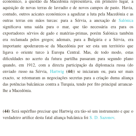
económico, a questão da Macedónia representava, em primeiro lugar, a
aquisição de novas terras de lavradio e de novos campos de pasto. Havia,
contudo, outros acicates económicos a agudizar a luta pela Macedónia e as
outras terras em mãos turcas: para a Sérvia, a anexação de
Salónica
significava uma saída para o mar, que tão necessária era para os
exportadores sérvios de gado e matérias-primas, porém Salónica também
era reclamada pelos gregos; ademais, para a Bulgária e a Sérvia, era
importante apoderarem-se da Macedónia por ser esta um território que
ligava o oriente turco à Europa Central. Mas, de todo modo, estas
dificuldades no acerto da futura partilha passaram para segundo plano
quando, em 1912, com a directa participação da diplomacia russa (do
(44)
enviado russo na Sérvia,
Hartwig
) se iniciaram ou, para ser mais
exacto, se retomaram as negociações secretas para a criação duma aliança
das potências balcânicas contra a Turquia, tendo por fito principal arrancar-
lhe a Macedónia.
(44)
Será supérfluo precisar que Hartwig era tão-só um instrumento e que o
verdadeiro artífice desta fatal aliança balcânica foi
S. D. Sazonov
.