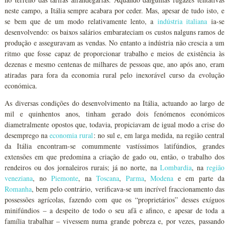
neste campo, a Itália sempre acabara por ceder. Mas, apesar de tudo isto, e
se bem que de um modo relativamente lento, a
indústria italiana
ia-se
desenvolvendo: os baixos salários embarateciam os custos nalguns ramos de
produção e asseguravam as vendas. No entanto a indústria não crescia a um
ritmo que fosse capaz de proporcionar trabalho e meios de existência às
dezenas e mesmo centenas de milhares de pessoas que, ano após ano, eram
atiradas para fora da economia rural pelo inexorável curso da evolução
económica.
As diversas condições do desenvolvimento na Itália, actuando ao largo de
mil e quinhentos anos, tinham gerado dois fenómenos económicos
diametralmente opostos que, todavia, propiciavam de igual modo a crise do
desemprego na
economia rural
: no sul e, em larga medida, na região central
da Itália encontram-se comummente vastíssimos latifúndios, grandes
extensões em que predomina a criação de gado ou, então, o trabalho dos
rendeiros ou dos jornaleiros rurais; já no norte, na
Lombardia
, na
região
veneziana
, no
Piemonte
, na
Toscana
,
Parma
,
Modena
e em parte da
Romanha
, bem pelo contrário, verificava-se um incrível fraccionamento das
possessões agrícolas, fazendo com que os “proprietários” desses exíguos
minifúndios – a despeito de todo o seu afã e afinco, e apesar de toda a
família trabalhar – vivessem numa grande pobreza e, por vezes, passando