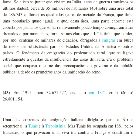
fome. Se a isto se juntar que viviam na Itália, antes da guerra (tomámos os
(43)
últimos dados), cerca de 35 milhões de habitantes
sobre uma área total
de 286.743 quilómetros quadrados (cerca de metade da França, que tinha
uma população quase igual), e que, desta área, uma parte enorme está
coberta por pântanos que só há relativamente pouco tempo começaram a ser
drenados e por montanhas, torna-se-nos claro que a Itália tinha que perder,
por ano, centenas de milhares de cidadãos, obrigados a
emigrar
em busca
de meios de subsistência para os Estados Unidos da América e outros
países. O fenómeno da emigração do proletariado rural, que se ligava
estreitamente à questão da insuficiência das áreas de lavra, era o problema
social que ocupava o cerne das preocupações do governo e da opinião
pública já desde os primeiros anos da unificação do reino.
(43)
Em 1911 eram 34.671.577, enquanto
em 1871
eram tão só
26.801.154.
Uma das correntes da emigração italiana dirigia-se para a África
setentrional, a
Túnis
e à
Tripolitânia
. Mas Túnis foi ocupada em 1881 pelos
franceses, o que provocou uma viva ira contra a França e constituiu o