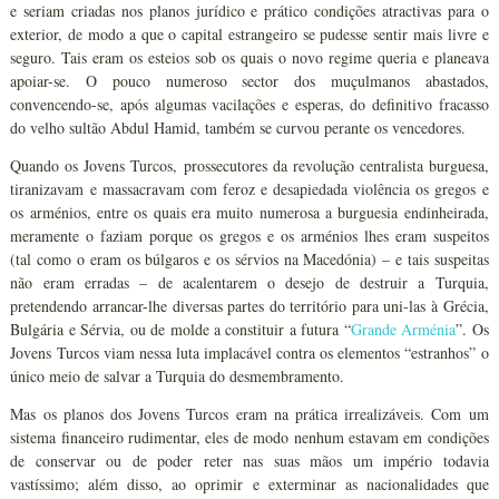
e seriam criadas nos planos jurídico e prático condições atractivas para o
exterior, de modo a que o capital estrangeiro se pudesse sentir mais livre e
seguro. Tais eram os esteios sob os quais o novo regime queria e planeava
apoiar-se. O pouco numeroso sector dos muçulmanos abastados,
convencendo-se, após algumas vacilações e esperas, do definitivo fracasso
do velho sultão Abdul Hamid, também se curvou perante os vencedores.
Quando os Jovens Turcos, prossecutores da revolução centralista burguesa,
tiranizavam e massacravam com feroz e desapiedada violência os gregos e
os arménios, entre os quais era muito numerosa a burguesia endinheirada,
meramente o faziam porque os gregos e os arménios lhes eram suspeitos
(tal como o eram os búlgaros e os sérvios na Macedónia) – e tais suspeitas
não eram erradas – de acalentarem o desejo de destruir a Turquia,
pretendendo arrancar-lhe diversas partes do território para uni-las à Grécia,
Bulgária e Sérvia, ou de molde a constituir a futura “
Grande Arménia
”. Os
Jovens Turcos viam nessa luta implacável contra os elementos “estranhos” o
único meio de salvar a Turquia do desmembramento.
Mas os planos dos Jovens Turcos eram na prática irrealizáveis. Com um
sistema financeiro rudimentar, eles de modo nenhum estavam em condições
de conservar ou de poder reter nas suas mãos um império todavia
vastíssimo; além disso, ao oprimir e exterminar as nacionalidades que