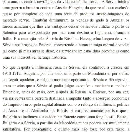
para ano, os centros nevrálgicos da vida económica sérvia. A Sérvia iniciou
uma guerra aduaneira contra a Áustria-Hungria, do que resultou a exclusão
quase por completo de toda uma série de produtos austro-húngaros do
mercado sérvio. Também diminuíram as vendas de gado à Áustria; os
turcos acharam que lhes era vantajoso deixar os sérvios utilizar o porto de
Salónica para a exportação por mar com destino à Inglaterra, França e
Itália. E a anexação pela Áustria da Bósnia e Herzegovina lançara de vez a
Sérvia nos braços da Entente, convertendo-a numa inimiga mortal daquela;
tal como já mais atrás se disse, os sérvios viam estas duas províncias como
uma sua indiscutível herança histórica.
No que respeita à influência russa na Sérvia, ela continuou a crescer em
1910-1912. Adquirir, por um lado, uma parte da Macedónia e, por outro,
conseguir apoderar-se nalgum momento oportuno da Bósnia e Herzegovina
eram anseios que a Sérvia só podia julgar exequíveis mediante o apoio da
Entente e, antes do mais, com a ajuda da Rússia. A Entente, por sua vez,
via na Sérvia uma barreira destinada a impedir tanto a absorção económica
do Império Turco pelo capital alemão como o reforço da influência política
da Áustria e da Alemanha nos Balcãs. E era precisamente por isso que a
Bulgária se inclinava a considerar a Entente como uma força hostil. Entre a
Bulgária e a Sérvia, a partilha da Macedónia nunca poderia ser mutuamente
satisfatória. Por conseguinte, e quanto mais não fosse por esta razão, a