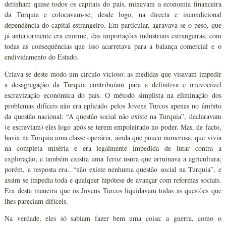
detinham quase todos os capitais do país, minavam a economia financeira
da Turquia e colocavam-se, desde logo, na directa e incondicional
dependência do capital estrangeiro. Em particular, agravava-se o peso, que
já anteriormente era enorme, das importações industriais estrangeiras, com
todas as consequências que isso acarretava para a balança comercial e o
endividamento do Estado.
Criava-se deste modo um círculo vicioso: as medidas que visavam impedir
a desagregação da Turquia contribuíam para a definitiva e irrevocável
escravização económica do país. O método simplista na eliminação dos
problemas difíceis não era aplicado pelos Jovens Turcos apenas no âmbito
da questão nacional: “A questão social não existe na Turquia”, declaravam
(e escreviam) eles logo após se terem empoleirado no poder. Mas, de facto,
havia na Turquia uma classe operária, ainda que pouco numerosa, que vivia
na completa miséria e era legalmente impedida de lutar contra a
exploração; e também existia uma feroz usura que arruinava a agricultura;
porém, a resposta era...“não existe nenhuma questão social na Turquia”, e
assim se impedia toda e qualquer hipótese de avançar com reformas sociais.
Era desta maneira que os Jovens Turcos liquidavam todas as questões que
lhes pareciam difíceis.
Na verdade, eles só sabiam fazer bem uma coisa: a guerra, como o