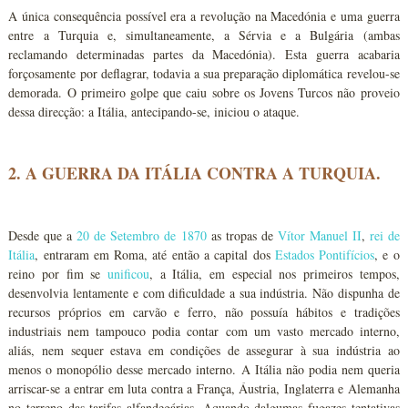
A única consequência possível era a revolução na Macedónia e uma guerra
entre a Turquia e, simultaneamente, a Sérvia e a Bulgária (ambas
reclamando determinadas partes da Macedónia). Esta guerra acabaria
forçosamente por deflagrar, todavia a sua preparação diplomática revelou-se
demorada. O primeiro golpe que caiu sobre os Jovens Turcos não proveio
dessa direcção: a Itália, antecipando-se, iniciou o ataque.
2. A GUERRA DA ITÁLIA CONTRA A TURQUIA.
Desde que a
20 de Setembro de 1870
as tropas de
Vítor Manuel II
,
rei de
Itália
, entraram em Roma, até então a capital dos
Estados Pontifícios
, e o
reino por fim se
unificou
, a Itália, em especial nos primeiros tempos,
desenvolvia lentamente e com dificuldade a sua indústria. Não dispunha de
recursos próprios em carvão e ferro, não possuía hábitos e tradições
industriais nem tampouco podia contar com um vasto mercado interno,
aliás, nem sequer estava em condições de assegurar à sua indústria ao
menos o monopólio desse mercado interno. A Itália não podia nem queria
arriscar-se a entrar em luta contra a França, Áustria, Inglaterra e Alemanha
no terreno das tarifas alfandegárias. Aquando dalgumas fugazes tentativas