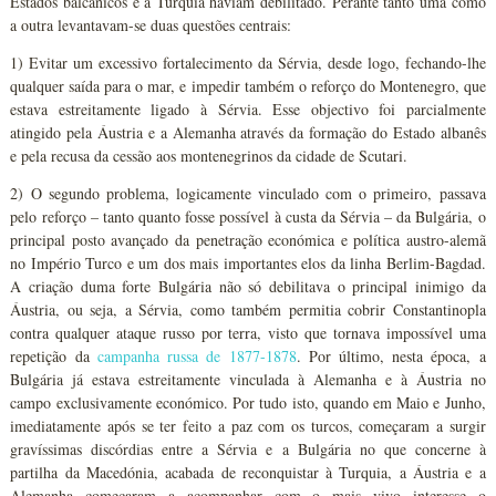
Estados balcânicos e a Turquia haviam debilitado. Perante tanto uma como
a outra levantavam-se duas questões centrais:
1) Evitar um excessivo fortalecimento da Sérvia, desde logo, fechando-lhe
qualquer saída para o mar, e impedir também o reforço do Montenegro, que
estava estreitamente ligado à Sérvia. Esse objectivo foi parcialmente
atingido pela Áustria e a Alemanha através da formação do Estado albanês
e pela recusa da cessão aos montenegrinos da cidade de Scutari.
2) O segundo problema, logicamente vinculado com o primeiro, passava
pelo reforço – tanto quanto fosse possível à custa da Sérvia – da Bulgária, o
principal posto avançado da penetração económica e política austro-alemã
no Império Turco e um dos mais importantes elos da linha Berlim-Bagdad.
A criação duma forte Bulgária não só debilitava o principal inimigo da
Áustria, ou seja, a Sérvia, como também permitia cobrir Constantinopla
contra qualquer ataque russo por terra, visto que tornava impossível uma
repetição da
campanha russa de 1877-1878
. Por último, nesta época, a
Bulgária já estava estreitamente vinculada à Alemanha e à Áustria no
campo exclusivamente económico. Por tudo isto, quando em Maio e Junho,
imediatamente após se ter feito a paz com os turcos, começaram a surgir
gravíssimas discórdias entre a Sérvia e a Bulgária no que concerne à
partilha da Macedónia, acabada de reconquistar à Turquia, a Áustria e a
Alemanha começaram a acompanhar com o mais vivo interesse o