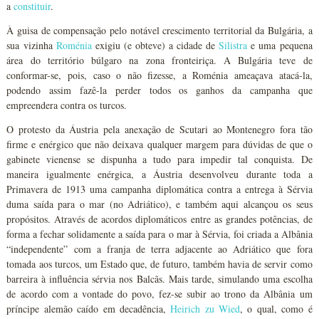
a
constituir
.
À guisa de compensação pelo notável crescimento territorial da Bulgária, a
sua vizinha
Roménia
exigiu (e obteve) a cidade de
Silistra
e uma pequena
área do território búlgaro na zona fronteiriça. A Bulgária teve de
conformar-se, pois, caso o não fizesse, a Roménia ameaçava atacá-la,
podendo assim fazê-la perder todos os ganhos da campanha que
empreendera contra os turcos.
O protesto da Áustria pela anexação de Scutari ao Montenegro fora tão
firme e enérgico que não deixava qualquer margem para dúvidas de que o
gabinete vienense se dispunha a tudo para impedir tal conquista. De
maneira igualmente enérgica, a Áustria desenvolveu durante toda a
Primavera de 1913 uma campanha diplomática contra a entrega à Sérvia
duma saída para o mar (no Adriático), e também aqui alcançou os seus
propósitos. Através de acordos diplomáticos entre as grandes potências, de
forma a fechar solidamente a saída para o mar à Sérvia, foi criada a Albânia
“independente” com a franja de terra adjacente ao Adriático que fora
tomada aos turcos, um Estado que, de futuro, também havia de servir como
barreira à influência sérvia nos Balcãs. Mais tarde, simulando uma escolha
de acordo com a vontade do povo, fez-se subir ao trono da Albânia um
príncipe alemão caído em decadência,
Heirich zu Wied
, o qual, como é