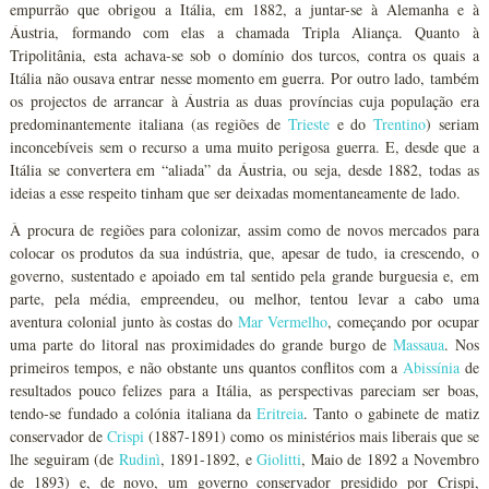
empurrão que obrigou a Itália, em 1882, a juntar-se à Alemanha e à
Áustria, formando com elas a chamada Tripla Aliança. Quanto à
Tripolitânia, esta achava-se sob o domínio dos turcos, contra os quais a
Itália não ousava entrar nesse momento em guerra. Por outro lado, também
os projectos de arrancar à Áustria as duas províncias cuja população era
predominantemente italiana (as regiões de
Trieste
e do
Trentino
) seriam
inconcebíveis sem o recurso a uma muito perigosa guerra. E, desde que a
Itália se convertera em “aliada” da Áustria, ou seja, desde 1882, todas as
ideias a esse respeito tinham que ser deixadas momentaneamente de lado.
À procura de regiões para colonizar, assim como de novos mercados para
colocar os produtos da sua indústria, que, apesar de tudo, ia crescendo, o
governo, sustentado e apoiado em tal sentido pela grande burguesia e, em
parte, pela média, empreendeu, ou melhor, tentou levar a cabo uma
aventura colonial junto às costas do
Mar Vermelho
, começando por ocupar
uma parte do litoral nas proximidades do grande burgo de
Massaua
. Nos
primeiros tempos, e não obstante uns quantos conflitos com a
Abissínia
de
resultados pouco felizes para a Itália, as perspectivas pareciam ser boas,
tendo-se fundado a colónia italiana da
Eritreia
. Tanto o gabinete de matiz
conservador de
Crispi
(1887-1891) como os ministérios mais liberais que se
lhe seguiram (de
Rudinì
, 1891-1892, e
Giolitti
, Maio de 1892 a Novembro
de 1893) e, de novo, um governo conservador presidido por Crispi,