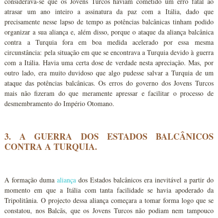
considerava-se que os Jovens Turcos haviam cometido um erro fatal ao
atrasar um ano inteiro a assinatura da paz com a Itália, dado que
precisamente nesse lapso de tempo as potências balcânicas tinham podido
organizar a sua aliança e, além disso, porque o ataque da aliança balcânica
contra a Turquia fora em boa medida acelerado por essa mesma
circunstância: pela situação em que se encontrava a Turquia devido à guerra
com a Itália. Havia uma certa dose de verdade nesta apreciação. Mas, por
outro lado, era muito duvidoso que algo pudesse salvar a Turquia de um
ataque das potências balcânicas. Os erros do governo dos Jovens Turcos
mais não fizeram do que meramente apressar e facilitar o processo de
desmembramento do Império Otomano.
3. A GUERRA DOS ESTADOS BALCÂNICOS
CONTRA A TURQUIA.
A formação duma
aliança
dos Estados balcânicos era inevitável a partir do
momento em que a Itália com tanta facilidade se havia apoderado da
Tripolitânia. O projecto dessa aliança começara a tomar forma logo que se
constatou, nos Balcãs, que os Jovens Turcos não podiam nem tampouco