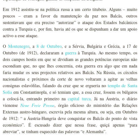
Em 1912 assistiu-se na política russa a um certo titubeio. Alguns – muito
poucos – eram a favor da manutenção da paz nos Balcãs, outros
sustentavam que era preciso “autorizar” o ataque dos Estados balcânicos
contra a Turquia e, por fim, havia até os que se dispunham a dar um apoio
activo a esse ataque.
O
Montenegro
, a
8 de Outubro
, e a Sérvia, Bulgária e Grécia, a 17 de
Outubro (de 1912), declararam a
guerra
à Turquia. Ao mesmo tempo, os
dois campos hostis em que se dividiam as grandes potências europeias não
escondiam que, no que lhes concernia, esta guerra era algo que em nada
faria mudar os seus projectos relativos aos Balcãs. Na Rússia, os círculos
nacionalistas e próximos da corte de novo voltaram a agitar as velhas
consignas eslavófilas, falando da cruz que se ergueria no
templo de Santa
Sofia
em Constantinopla, e só temiam que, a essa cruz, fossem os búlgaros
a colocá-la, entrando primeiro na
capital turca
. Já na Áustria, o diário
vienense
Neue Freie Presse
, órgão oficioso do ministério das Relações
Externas austro-húngaro, escrevia pela mesma altura, ou seja, em Outubro
de 1912: “ a Áustria-Hungria deve conquistar os Balcãs do ponto de vista
económico”. É escusado dizer que nessa frase, quiçá apenas “para
abreviar”, se tinham esquecido das palavras “e Alemanha”.