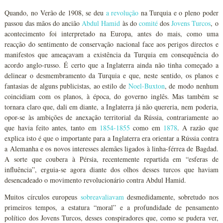
Quando, no Verão de 1908, se deu
a revolução
na Turquia e o pleno poder
passou das mãos do ancião
Abdul Hamid
às do
comité
dos
Jovens Turcos
, o
acontecimento foi interpretado na Europa, antes do mais, como uma
reacção do sentimento de conservação nacional face aos perigos directos e
manifestos que ameaçavam a existência da Turquia em consequência do
acordo anglo-russo. É certo que a Inglaterra ainda não tinha começado a
delinear o desmembramento da Turquia e que, neste sentido, os planos e
fantasias de alguns publicistas, ao estilo de
Noel-Buxton
, de modo nenhum
coincidiam com os planos, à época, do governo inglês. Mas também se
tornara claro que, dali em diante, a Inglaterra já não quereria, nem poderia,
opor-se às ambições de anexação territorial da Rússia, contrariamente ao
que havia feito antes, tanto em
1854-1855
como em
1878
. A razão que
explica isto é que o importante para a Inglaterra era orientar a Rússia contra
a Alemanha e os novos interesses alemães ligados à linha-férrea de Bagdad.
A sorte que coubera à Pérsia, recentemente repartida em “esferas de
influência”, erguia-se agora diante dos olhos desses turcos que haviam
desencadeado o movimento revolucionário contra Abdul Hamid.
Muitos círculos europeus
sobreavaliavam
desmedidamente, sobretudo nos
primeiros tempos, a estatura “moral” e a profundidade de pensamento
político dos Jovens Turcos, desses conspiradores que, como se pudera ver,