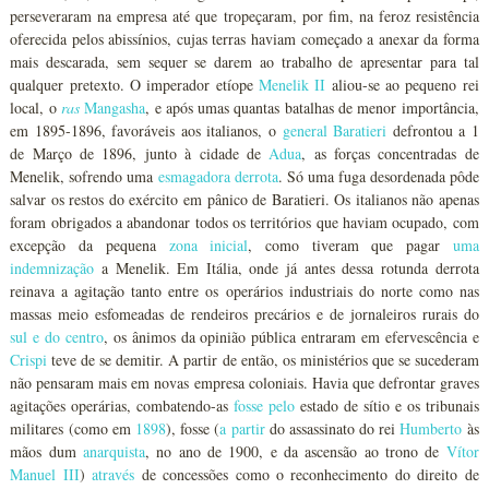
perseveraram na empresa até que tropeçaram, por fim, na feroz resistência
oferecida pelos abissínios, cujas terras haviam começado a anexar da forma
mais descarada, sem sequer se darem ao trabalho de apresentar para tal
qualquer pretexto. O imperador etíope
Menelik II
aliou-se ao pequeno rei
local, o
ras
Mangasha
, e após umas quantas batalhas de menor importância,
em 1895-1896, favoráveis aos italianos, o
general Baratieri
defrontou a 1
de Março de 1896, junto à cidade de
Adua
, as forças concentradas de
Menelik, sofrendo uma
esmagadora derrota
. Só uma fuga desordenada pôde
salvar os restos do exército em pânico de Baratieri. Os italianos não apenas
foram obrigados a abandonar todos os territórios que haviam ocupado, com
excepção da pequena
zona inicial
, como tiveram que pagar
uma
indemnização
a Menelik. Em Itália, onde já antes dessa rotunda derrota
reinava a agitação tanto entre os operários industriais do norte como nas
massas meio esfomeadas de rendeiros precários e de jornaleiros rurais do
sul e do centro
, os ânimos da opinião pública entraram em efervescência e
Crispi
teve de se demitir. A partir de então, os ministérios que se sucederam
não pensaram mais em novas empresa coloniais. Havia que defrontar graves
agitações operárias, combatendo-as
fosse
pelo
estado de sítio e os tribunais
militares (como em
1898
), fosse (
a partir
do assassinato do rei
Humberto
às
mãos dum
anarquista
, no ano de 1900, e da ascensão ao trono de
Vítor
Manuel III
)
através
de concessões como o reconhecimento do direito de