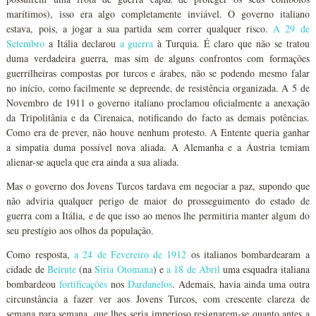
marítimos), isso era algo completamente inviável. O governo italiano
estava, pois, a jogar a sua partida sem correr qualquer risco.
A 29 de
Setembro
a Itália declarou
a guerra
à Turquia. É claro que não se tratou
duma verdadeira guerra, mas sim de alguns confrontos com formações
guerrilheiras compostas por turcos e árabes, não se podendo mesmo falar
no início, como facilmente se depreende, de resistência organizada. A 5 de
Novembro de 1911 o governo italiano proclamou oficialmente a anexação
da Tripolitânia e da Cirenaica, notificando do facto as demais potências.
Como era de prever, não houve nenhum protesto. A Entente queria ganhar
a simpatia duma possível nova aliada. A Alemanha e a Áustria temiam
alienar-se aquela que era ainda a sua aliada.
Mas o governo dos Jovens Turcos tardava em negociar a paz, supondo que
não adviria qualquer perigo de maior do prosseguimento do estado de
guerra com a Itália, e de que isso ao menos lhe permitiria manter algum do
seu prestígio aos olhos da população.
Como resposta,
a 24 de Fevereiro de 1912
os italianos bombardearam a
cidade de
Beirute
(na
Síria Otomana
) e
a 18 de Abril
uma esquadra italiana
bombardeou
fortificações
nos
Dardanelos
. Ademais, havia ainda uma outra
circunstância a fazer ver aos Jovens Turcos, com crescente clareza de
semana para semana, que lhes seria imperioso resignarem-se quanto antes a