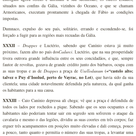
situados nos confins da Gália, vizinhos do Oceano, e que se chamam
Armoricanos, executam prontamente à chegada de Fábio as condições
impostas.
Dumnaco, expulso do seu país, solitário, errando e escondendo-se, foi
forçado a fugir para as regiões mais recuadas da Gália.
XXXII
–
Drappes
e Luctério, sabendo que Canínio estava já muito
próximo, fazem alto no país dos
Cadurci
. Luctério, que na sua prosperidade
tivera outrora grande influência entre os seus concidadãos, e que, sempre
fautor de revoltas, gozava de grande crédito junto dos bárbaros, ocupa com
(=“castelo alto;
as suas tropas e as de
Drappes
a praça de
Uxellodunum
talvez o Puy d’Issolud, perto de Vayrac, no Lot)
, que havia sido da sua
clientela; uma cidade notavelmente defendida pela natureza, da qual ganha
os habitantes para a sua causa.
XXXIII
– Caio Canínio depressa ali chega; vê que a praça é defendida de
todos os lados por rochedos a pique. Sabendo que os seus ocupantes e os
habitantes não poderiam tentar sair em segredo sem sofrerem o ataque da
cavalaria e mesmo o das legiões, dividiu as suas coortes em três corpos; faz
erguer três acampamentos em posições muito elevadas e dali começa, pouco
a pouco, tanto quanto o permitia o número das suas tropas, a levantar uma