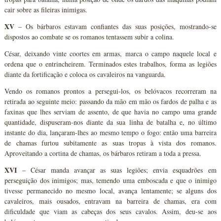
cair sobre as fileiras inimigas.
XV
– Os bárbaros estavam confiantes das suas posições, mostrando-se
dispostos ao combate se os romanos tentassem subir a colina.
César, deixando vinte coortes em armas, marca o campo naquele local e
ordena que o entrincheirem. Terminados estes trabalhos, forma as legiões
diante da fortificação e coloca os cavaleiros na vanguarda.
Vendo os romanos prontos a persegui-los, os belóvacos recorreram na
retirada ao seguinte meio: passando da mão em mão os fardos de palha e as
faxinas que lhes serviam de assento, de que havia no campo uma grande
quantidade, dispuseram-nos diante da sua linha de batalha e, no último
instante do dia, lançaram-lhes ao mesmo tempo o fogo: então uma barreira
de chamas furtou subitamente as suas tropas à vista dos romanos.
Aproveitando a cortina de chamas, os bárbaros retiram a toda a pressa.
XVI
– César manda avançar as suas legiões; envia esquadrões em
perseguição dos inimigos; mas, temendo uma emboscada e que o inimigo
tivesse permanecido no mesmo local, avança lentamente; se alguns dos
cavaleiros, mais ousados, entravam na barreira de chamas, era com
dificuldade que viam as cabeças dos seus cavalos. Assim, deu-se aos