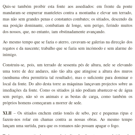
Quis-se também proibir esta fonte aos assediados: em frente da ponte
mandaram-se empurrar manteletes contra a montanha e elevar um terrado,
mas não sem grandes penas e constantes combates; os sitiados, descendo da
sua posição dominante, combatiam de longe, sem perigo, ferindo muitos
dos nossos, que, no entanto, iam obstinadamente avançando.
Ao mesmo tempo que se fazia o aterro, cavavam-se galerias na direcção dos
regatos e da nascente; trabalho que se fazia sem incómodo e sem alarme do
inimigo.
Construiu-se, pois, um terrado de sessenta pés de altura, nele se elevando
uma torre de dez andares, não tão alta que atingisse a altura dos muros
(nenhuma obra permitiria tal resultado), mas o suficiente para dominar o
local da fonte. Do alto desta torre as máquinas lançavam projectos sobre as
imediações da fonte. Como os sitiados já não podiam abastecer-se de água
sem perigo, não só os animais e as bestas de carga, como também os
próprios homens começaram a morrer de sede.
XLII
– Os sitiados enchem então tonéis de sebo, pez e pequenas ripas e
fazem-nos rolar em chamas contra as nossas obras. Ao mesmo tempo
lançam uma surtida, para que os romanos não possam apagar o fogo.