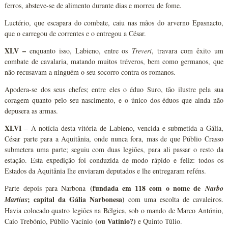
ferros, absteve-se de alimento durante dias e morreu de fome.
Luctério, que escapara do combate, caiu nas mãos do arverno Epasnacto,
que o carregou de correntes e o entregou a César.
XLV –
enquanto isso, Labieno, entre os
Treveri
, travara com êxito um
combate de cavalaria, matando muitos tréveros, bem como germanos, que
não recusavam a ninguém o seu socorro contra os romanos.
Apodera-se dos seus chefes; entre eles o éduo Suro, tão ilustre pela sua
coragem quanto pelo seu nascimento, e o único dos éduos que ainda não
depusera as armas.
XLVI
– À notícia desta vitória de Labieno, vencida e submetida a Gália,
César parte para a Aquitânia, onde nunca fora, mas de que Públio Crasso
submetera uma parte; seguiu com duas legiões, para ali passar o resto da
estação. Esta expedição foi conduzida de modo rápido e feliz: todos os
Estados da Aquitânia lhe enviaram deputados e lhe entregaram reféns.
(fundada em 118 com o nome de
Parte depois para Narbona
Narbo
; capital da Gália Narbonesa)
Martius
com uma escolta de cavaleiros.
Havia colocado quatro legiões na Bélgica, sob o mando de Marco António,
(ou Vatínio?)
Caio Trebónio, Públio Vacínio
e Quinto Túlio.