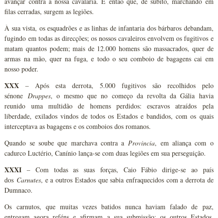
avançar contra a nossa cavalaria. É então que, de súbito, marchando em
filas cerradas, surgem as legiões.
À sua vista, os esquadrões e as linhas de infantaria dos bárbaros debandam,
fugindo em todas as direcções; os nossos cavaleiros envolvem os fugitivos e
matam quantos podem; mais de 12.000 homens são massacrados, quer de
armas na mão, quer na fuga, e todo o seu comboio de bagagens cai em
nosso poder.
XXX
– Após esta derrota, 5.000 fugitivos são recolhidos pelo
sénone
Drappes
, o mesmo que no começo da revolta da Gália havia
reunido uma multidão de homens perdidos: escravos atraídos pela
liberdade, exilados vindos de todos os Estados e bandidos, com os quais
interceptava as bagagens e os comboios dos romanos.
Quando se soube que marchava contra a
Provincia
, em aliança com o
cadurco Luctério, Canínio lança-se com duas legiões em sua perseguição.
XXXI
– Com todas as suas forças, Caio Fábio dirige-se ao país
dos
Carnutes
, e a outros Estados que sabia enfraquecidos com a derrota de
Dumnaco.
Os carnutos, que muitas vezes batidos nunca haviam falado de paz,
entregam agora reféns e afirmam a sua submissão; os outros Estados,