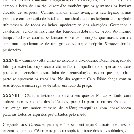
campo à beira de um rio; dizem-lhe também que os germanos os haviam
atacado de surpresa. Canínio manda então avançar a sua legião, armas
prontas e em formação de batalha; a um sinal dado, os legionários, surgindo
subitamente de todos os lados, apoderam-se das elevações. Germanos e
cavaleiros, vendo as insígnias das legiões, redobram de vigor. Ao mesmo
tempo, todas as coortes se lançam sobre os inimigos, que massacram ou
capturam; apoderam-se de um grande saque; o próprio
Drappes
tomba
prisioneiro.
XXXVII
– Canínio volta então ao assédio a Uxeloduno. Desembaraçado do
inimigo exterior, cujo receio até então o impedira de dispersar os seus
postos e de concluir a sua linha de circunvalação, ordena que em toda a
parte se apressem os trabalhos. No dia seguinte Caio Fábio chega com as
suas tropas e encarrega-se de sitiar um lado da praça.
XXXVIII
– César, entretanto, deixara o seu questor Marco António com
quinze coortes no país dos belóvacos, partindo para os outros Estados, a
que exige um maior número de reféns; tranquiliza com consoladoras
palavras todos os espíritos perturbados pelo medo.
Chegando aos
Carnutes
, pede que lhe seja entregue Gutruato; depressa o
trazem ao campo. César entrega-o ao suplício diante dos seus soldados, que