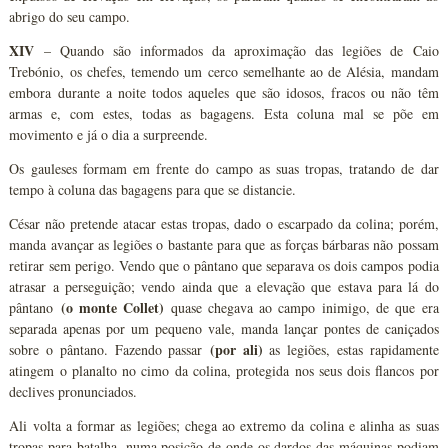
abrigo do seu campo.
XIV
– Quando são informados da aproximação das legiões de Caio
Trebónio, os chefes, temendo um cerco semelhante ao de Alésia, mandam
embora durante a noite todos aqueles que são idosos, fracos ou não têm
armas e, com estes, todas as bagagens. Esta coluna mal se põe em
movimento e já o dia a surpreende.
Os gauleses formam em frente do campo as suas tropas, tratando de dar
tempo à coluna das bagagens para que se distancie.
César não pretende atacar estas tropas, dado o escarpado da colina; porém,
manda avançar as legiões o bastante para que as forças bárbaras não possam
retirar sem perigo. Vendo que o pântano que separava os dois campos podia
atrasar a perseguição; vendo ainda que a elevação que estava para lá do
(o monte Collet)
pântano
quase chegava ao campo inimigo, de que era
separada apenas por um pequeno vale, manda lançar pontes de caniçados
(por ali)
sobre o pântano. Fazendo passar
as legiões, estas rapidamente
atingem o planalto no cimo da colina, protegida nos seus dois flancos por
declives pronunciados.
Ali volta a formar as legiões; chega ao extremo da colina e alinha as suas
tropas para batalha, numa posição de onde os dardos das máquinas podiam