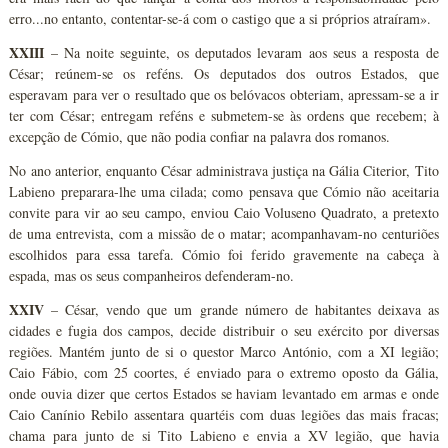
erro...no entanto, contentar-se-á com o castigo que a si próprios atraíram».
XXIII
– Na noite seguinte, os deputados levaram aos seus a resposta de
César; reúnem-se os reféns. Os deputados dos outros Estados, que
esperavam para ver o resultado que os belóvacos obteriam, apressam-se a ir
ter com César; entregam reféns e submetem-se às ordens que recebem; à
excepção de Cómio, que não podia confiar na palavra dos romanos.
No ano anterior, enquanto César administrava justiça na Gália Citerior, Tito
Labieno preparara-lhe uma cilada; como pensava que Cómio não aceitaria
convite para vir ao seu campo, enviou Caio Voluseno Quadrato, a pretexto
de uma entrevista, com a missão de o matar; acompanhavam-no centuriões
escolhidos para essa tarefa. Cómio foi ferido gravemente na cabeça à
espada, mas os seus companheiros defenderam-no.
XXIV
– César, vendo que um grande número de habitantes deixava as
cidades e fugia dos campos, decide distribuir o seu exército por diversas
regiões. Mantém junto de si o questor Marco António, com a XI legião;
Caio Fábio, com 25 coortes, é enviado para o extremo oposto da Gália,
onde ouvia dizer que certos Estados se haviam levantado em armas e onde
Caio Canínio Rebilo assentara quartéis com duas legiões das mais fracas;
chama para junto de si Tito Labieno e envia a XV legião, que havia