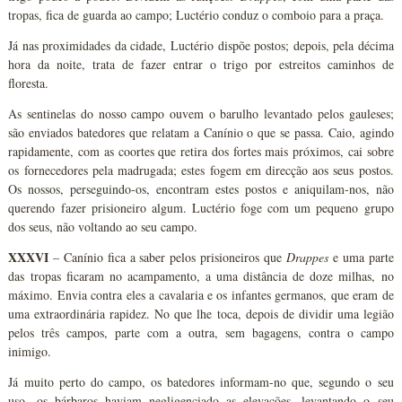
tropas, fica de guarda ao campo; Luctério conduz o comboio para a praça.
Já nas proximidades da cidade, Luctério dispõe postos; depois, pela décima
hora da noite, trata de fazer entrar o trigo por estreitos caminhos de
floresta.
As sentinelas do nosso campo ouvem o barulho levantado pelos gauleses;
são enviados batedores que relatam a Canínio o que se passa. Caio, agindo
rapidamente, com as coortes que retira dos fortes mais próximos, cai sobre
os fornecedores pela madrugada; estes fogem em direcção aos seus postos.
Os nossos, perseguindo-os, encontram estes postos e aniquilam-nos, não
querendo fazer prisioneiro algum. Luctério foge com um pequeno grupo
dos seus, não voltando ao seu campo.
XXXVI
– Canínio fica a saber pelos prisioneiros que
Drappes
e uma parte
das tropas ficaram no acampamento, a uma distância de doze milhas, no
máximo. Envia contra eles a cavalaria e os infantes germanos, que eram de
uma extraordinária rapidez. No que lhe toca, depois de dividir uma legião
pelos três campos, parte com a outra, sem bagagens, contra o campo
inimigo.
Já muito perto do campo, os batedores informam-no que, segundo o seu
uso, os bárbaros haviam negligenciado as elevações, levantando o seu