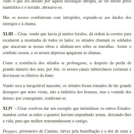
Tudo o que era atirado por aquela inclinação abrupta, ao ser detido pelos
manteletes e o terrado, abrasava-os.
Mas os nossos combateram com intrepidez, expondo-se aos dardos dos
inimigos e à chama.
XLIII
– César, vendo que havia já muitos feridos, dá ordem às coortes para
escalarem a montanha de todos os lados; os sitiados chamam os soldados
que atacavam as nossas obras e alinham-nos sobre as muralhas. Assim o
combate cessou, e os nossos depressa apagaram as chamas.
Como a resistência dos sitiados se prolongasse, a despeito da perda de
grande número dos seus, por fim, os nossos canais subterrâneos cortaram e
desviaram os ribeiros da fonte.
Vendo seca a inesgotável nascente, os sitiados foram tomados de tão grande
desespero que nisto viram, não a indústria dos homens, mas a vontade dos
deuses; por conseguinte, renderam-se.
XLIV
– César resolveu dar um exemplo que intimidasse os outros Estados:
mandou cortar as mãos a quantos haviam empunhado armas, deixando-lhes
a vida, para que melhor testemunhassem o castigo.
Drappes
, prisioneiro de Canínio, talvez pela humilhação e a dor de estar a