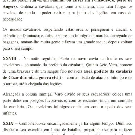
Angers)
. Ordena á cavalaria que tome a dianteira, mas sem fatigar os
cavalos, de modo a poder retirar para junto das legiões em caso de
necessidade.
Os nossos cavaleiros, respeitando estas ordens, perseguem e atacam o
exército de Dumnaco; e, caindo sobre um inimigo em marcha, carregado de
bagagens, matam-lhe muita gente e fazem um grande saque; depois voltam
para o seu campo.
XXVIII
– Na noite seguinte, Fábio de novo envia na frente os seus
cavaleiros – ao mando do prefeito da cavalaria, Quinto Ácio Varo, homem
(será prefeito da cavalaria
de uma bravura e de um sangue frio notáveis
de César durante a guerra civil)
–, com a missão de atacar o inimigo e de
o atrasar, até à chegada das legiões.
Alcançada a coluna inimiga, Varo divide os seus esquadrões; coloca uma
parte deles em posições favoráveis e, com os restantes, inicia um combate
de cavalaria. Os cavaleiros inimigos combatem com o apoio dos seus
infantes.
XXIX
– Combatendo-se encarniçadamente já há algum tempo, Dumnaco
dispõe o seu exército em linha de batalha, preparando-se para o fazer