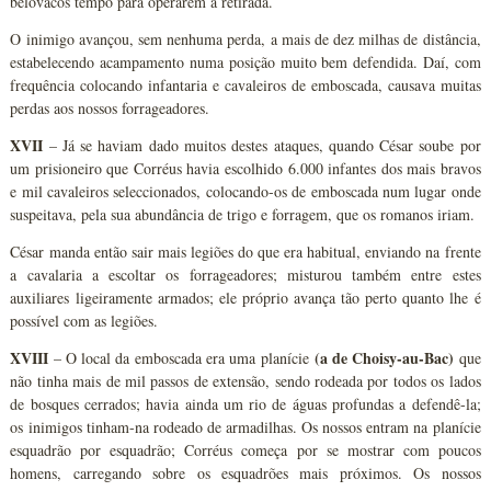
belóvacos tempo para operarem a retirada.
O inimigo avançou, sem nenhuma perda, a mais de dez milhas de distância,
estabelecendo acampamento numa posição muito bem defendida. Daí, com
frequência colocando infantaria e cavaleiros de emboscada, causava muitas
perdas aos nossos forrageadores.
XVII
– Já se haviam dado muitos destes ataques, quando César soube por
um prisioneiro que Corréus havia escolhido 6.000 infantes dos mais bravos
e mil cavaleiros seleccionados, colocando-os de emboscada num lugar onde
suspeitava, pela sua abundância de trigo e forragem, que os romanos iriam.
César manda então sair mais legiões do que era habitual, enviando na frente
a cavalaria a escoltar os forrageadores; misturou também entre estes
auxiliares ligeiramente armados; ele próprio avança tão perto quanto lhe é
possível com as legiões.
XVIII
(a de Choisy-au-Bac)
– O local da emboscada era uma planície
que
não tinha mais de mil passos de extensão, sendo rodeada por todos os lados
de bosques cerrados; havia ainda um rio de águas profundas a defendê-la;
os inimigos tinham-na rodeado de armadilhas. Os nossos entram na planície
esquadrão por esquadrão; Corréus começa por se mostrar com poucos
homens, carregando sobre os esquadrões mais próximos. Os nossos