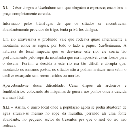
XL
– César chegou a Uxeloduno sem que ninguém o esperasse; encontrou a
praça completamente cercada.
Informado pelos trânsfugas de que os sitiados se encontravam
abundantemente providos de trigo, tenta privá-los da água.
Um rio atravessava o profundo vale que rodeava quase inteiramente a
montanha aonde se erguia, por todo o lado a pique,
Uxellodunum
. A
natureza do local impedia que se desviasse este rio: ele corria tão
profundamente pelo sopé da montanha que era impossível cavar fossos para
o desviar. Porém, a descida a este rio era tão difícil e abrupta que,
montando os romanos postos, os sitiados não a podiam arriscar nem subir o
declive escarpado sem serem feridos ou mortos.
Apercebendo-se dessa dificuldade, César dispõe ali archeiros e
fundibulários, colocando até máquinas de guerra nos pontos onde a descida
era mais fácil.
XLI
– Assim, o único local onde a população agora se podia abastecer de
água situava-se mesmo no sopé da muralha, jorrando ali uma fonte
abundante, no pequeno sector de trezentos pés que o anel do rio não
rodeava.