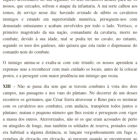
nossos, que cercados, sofrem o ataque da infantaria. A má sorte calhou aos
remos, de serviço nesse dia: havendo avistado de súbito os cavaleiros
inimigos e estando em superioridade numérica, perseguem-nos com
demasiado entusiasmo e acabam envolvidos por todo o lado. Vertisco, o
primeiro magistrado da sua nação, comandante da cavalaria, morre no
combate; devido à sua idade, mal se podia ter no cavalo; no entanto,
segundo os usos dos gauleses, não quisera que esta razão o dispensasse do
comando nem do combate.
O inimigo anima-se e exalta-se com este triunfo; os nossos aprendem a
expensas suas a reconhecer com mais cuidado os locais, antes de lá colocar
postos, e a perseguir com maior prudência um inimigo que recua.
XIII
– Não se passa dia sem que se travem combates à vista dos dois
campos, nas passagens e nos vaus do pântano. No decorrer de um desses
recontros os germanos, que César fizera atravessar o Reno para os misturar
com os cavaleiros nos combates, com audácia, transpõem todos juntos o
pântano; matam o pequeno número que lhes resiste e perseguem com vigor
a massa dos outros. Aterrorizados, não só os que eram acossados de perto
ou atingidos de longe, mas também os soldados de reserva, postados como
era habitual a alguma distância, se lançam vergonhosamente em fuga e,
expulsos de elevação em elevação, só pararam quando se encontraram ao