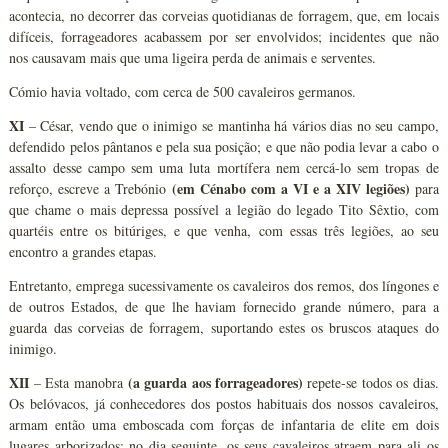
acontecia, no decorrer das corveias quotidianas de forragem, que, em locais
difíceis, forrageadores acabassem por ser envolvidos; incidentes que não
nos causavam mais que uma ligeira perda de animais e serventes.
Cómio havia voltado, com cerca de 500 cavaleiros germanos.
XI
– César, vendo que o inimigo se mantinha há vários dias no seu campo,
defendido pelos pântanos e pela sua posição; e que não podia levar a cabo o
assalto desse campo sem uma luta mortífera nem cercá-lo sem tropas de
(em Cénabo com a VI e a XIV legiões)
reforço, escreve a Trebónio
para
que chame o mais depressa possível a legião do legado Tito Sêxtio, com
quartéis entre os bitúriges, e que venha, com essas três legiões, ao seu
encontro a grandes etapas.
Entretanto, emprega sucessivamente os cavaleiros dos remos, dos língones e
de outros Estados, de que lhe haviam fornecido grande número, para a
guarda das corveias de forragem, suportando estes os bruscos ataques do
inimigo.
XII
(a guarda aos forrageadores)
– Esta manobra
repete-se todos os dias.
Os belóvacos, já conhecedores dos postos habituais dos nossos cavaleiros,
armam então uma emboscada com forças de infantaria de elite em dois
lugares arborizados; no dia seguinte, os seus cavaleiros atraem para ali os