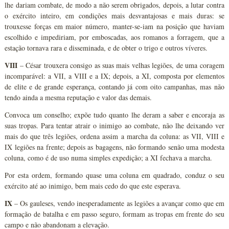
lhe dariam combate, de modo a não serem obrigados, depois, a lutar contra
o exército inteiro, em condições mais desvantajosas e mais duras: se
trouxesse forças em maior número, manter-se-iam na posição que haviam
escolhido e impediriam, por emboscadas, aos romanos a forragem, que a
estação tornava rara e disseminada, e de obter o trigo e outros víveres.
VIII
– César trouxera consigo as suas mais velhas legiões, de uma coragem
incomparável: a VII, a VIII e a IX; depois, a XI, composta por elementos
de elite e de grande esperança, contando já com oito campanhas, mas não
tendo ainda a mesma reputação e valor das demais.
Convoca um conselho; expõe tudo quanto lhe deram a saber e encoraja as
suas tropas. Para tentar atrair o inimigo ao combate, não lhe deixando ver
mais do que três legiões, ordena assim a marcha da coluna: as VII, VIII e
IX legiões na frente; depois as bagagens, não formando senão uma modesta
coluna, como é de uso numa simples expedição; a XI fechava a marcha.
Por esta ordem, formando quase uma coluna em quadrado, conduz o seu
exército até ao inimigo, bem mais cedo do que este esperava.
IX
– Os gauleses, vendo inesperadamente as legiões a avançar como que em
formação de batalha e em passo seguro, formam as tropas em frente do seu
campo e não abandonam a elevação.