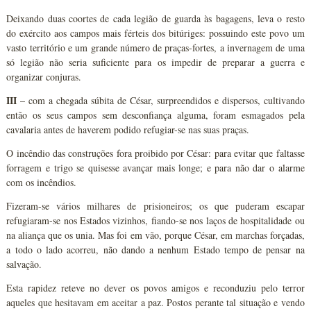
Deixando duas coortes de cada legião de guarda às bagagens, leva o resto
do exército aos campos mais férteis dos bitúriges: possuindo este povo um
vasto território e um grande número de praças-fortes, a invernagem de uma
só legião não seria suficiente para os impedir de preparar a guerra e
organizar conjuras.
III
– com a chegada súbita de César, surpreendidos e dispersos, cultivando
então os seus campos sem desconfiança alguma, foram esmagados pela
cavalaria antes de haverem podido refugiar-se nas suas praças.
O incêndio das construções fora proibido por César: para evitar que faltasse
forragem e trigo se quisesse avançar mais longe; e para não dar o alarme
com os incêndios.
Fizeram-se vários milhares de prisioneiros; os que puderam escapar
refugiaram-se nos Estados vizinhos, fiando-se nos laços de hospitalidade ou
na aliança que os unia. Mas foi em vão, porque César, em marchas forçadas,
a todo o lado acorreu, não dando a nenhum Estado tempo de pensar na
salvação.
Esta rapidez reteve no dever os povos amigos e reconduziu pelo terror
aqueles que hesitavam em aceitar a paz. Postos perante tal situação e vendo