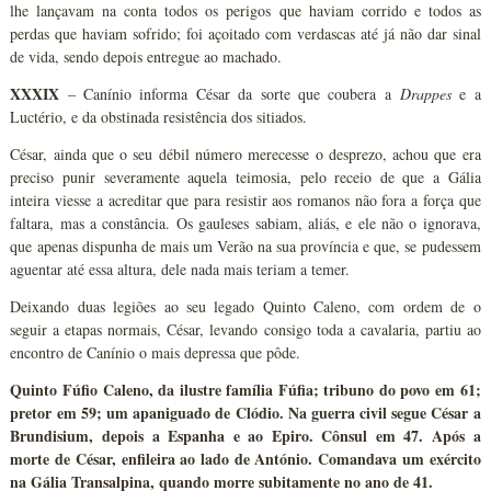
lhe lançavam na conta todos os perigos que haviam corrido e todos as
perdas que haviam sofrido; foi açoitado com verdascas até já não dar sinal
de vida, sendo depois entregue ao machado.
XXXIX
– Canínio informa César da sorte que coubera a
Drappes
e a
Luctério, e da obstinada resistência dos sitiados.
César, ainda que o seu débil número merecesse o desprezo, achou que era
preciso punir severamente aquela teimosia, pelo receio de que a Gália
inteira viesse a acreditar que para resistir aos romanos não fora a força que
faltara, mas a constância. Os gauleses sabiam, aliás, e ele não o ignorava,
que apenas dispunha de mais um Verão na sua província e que, se pudessem
aguentar até essa altura, dele nada mais teriam a temer.
Deixando duas legiões ao seu legado Quinto Caleno, com ordem de o
seguir a etapas normais, César, levando consigo toda a cavalaria, partiu ao
encontro de Canínio o mais depressa que pôde.
Quinto Fúfio Caleno, da ilustre família Fúfia; tribuno do povo em 61;
pretor em 59; um apaniguado de Clódio. Na guerra civil segue César a
Brundisium, depois a Espanha e ao Epiro. Cônsul em 47. Após a
morte de César, enfileira ao lado de António. Comandava um exército
na Gália Transalpina, quando morre subitamente no ano de 41.