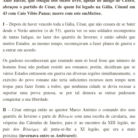
Aulo Hírcio, que redigiu este oitavo livro, apesar de amigo de Cícero,
abraçou o partido de César, de quem foi legado na Gália. Cônsul em
43 com Caio Víbio Pansa; morre com este em
.
Mutina
I
– Depois de haver vencido toda a Gália, César, que não cessara de se bater
desde o Verão anterior (o de 53), queria ver os seus soldados recompostos
de tantas fadigas, no lazer dos quartéis de Inverno; é então sabido que
muitos Estados, ao mesmo tempo, recomeçavam a fazer planos de guerra e
a entrar em acordo.
Os gauleses reconheceram que reunindo num só local fosse que número de
homens fosse não podiam resistir aos romanos; porém, decidiram que se
vários Estados entrassem em guerra em diversas regiões simultaneamente, o
exército do povo romano não teria suficientes recursos nem tempo nem
tropas para fazer frente a todos; que nenhuma cidade se devia recusar a
suportar uma prova penosa, se por tal demora as outras pudessem
conquistar a sua liberdade.
II
– César entrega então ao questor Marco António o comando dos seus
quartéis de Inverno e parte de
Bibracte
com uma escolta de cavalaria, nas
vésperas das Calendas de Janeiro, para ir ao encontro da XIII legião, no
país dos
Bituriges
; ali junta-se-lhe a XI legião, que era a mais
(invernava entre os
)
próxima
Ambivareti
.