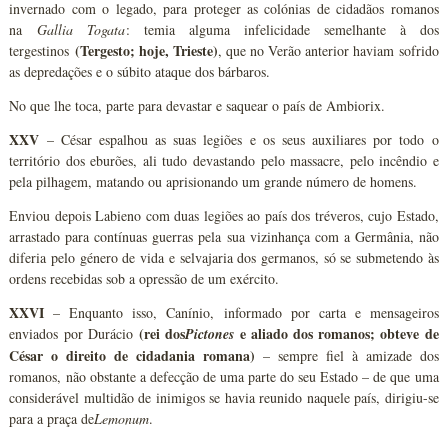
invernado com o legado, para proteger as colónias de cidadãos romanos
na
Gallia Togata
: temia alguma infelicidade semelhante à dos
(Tergesto; hoje, Trieste)
tergestinos
, que no Verão anterior haviam sofrido
as depredações e o súbito ataque dos bárbaros.
No que lhe toca, parte para devastar e saquear o país de Ambiorix.
XXV
– César espalhou as suas legiões e os seus auxiliares por todo o
território dos eburões, ali tudo devastando pelo massacre, pelo incêndio e
pela pilhagem, matando ou aprisionando um grande número de homens.
Enviou depois Labieno com duas legiões ao país dos tréveros, cujo Estado,
arrastado para contínuas guerras pela sua vizinhança com a Germânia, não
diferia pelo género de vida e selvajaria dos germanos, só se submetendo às
ordens recebidas sob a opressão de um exército.
XXVI
– Enquanto isso, Canínio, informado por carta e mensageiros
(rei dos
e aliado dos romanos; obteve de
enviados por Durácio
Pictones
César o direito de cidadania romana)
– sempre fiel à amizade dos
romanos, não obstante a defecção de uma parte do seu Estado – de que uma
considerável multidão de inimigos se havia reunido naquele país, dirigiu-se
para a praça de
Lemonum
.