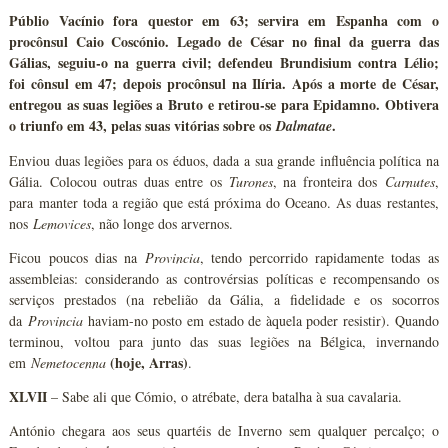
Públio Vacínio fora questor em 63; servira em Espanha com o
procônsul Caio Coscónio. Legado de César no final da guerra das
Gálias, seguiu-o na guerra civil; defendeu Brundisium contra Lélio;
foi cônsul em 47; depois procônsul na Ilíria. Após a morte de César,
entregou as suas legiões a Bruto e retirou-se para Epidamno. Obtivera
o triunfo em 43, pelas suas vitórias sobre os
.
Dalmatae
Enviou duas legiões para os éduos, dada a sua grande influência política na
Gália. Colocou outras duas entre os
Turones
, na fronteira dos
Carnutes
,
para manter toda a região que está próxima do Oceano. As duas restantes,
nos
Lemovices
, não longe dos arvernos.
Ficou poucos dias na
Provincia
, tendo percorrido rapidamente todas as
assembleias: considerando as controvérsias políticas e recompensando os
serviços prestados (na rebelião da Gália, a fidelidade e os socorros
da
Provincia
haviam-no posto em estado de àquela poder resistir). Quando
terminou, voltou para junto das suas legiões na Bélgica, invernando
(hoje, Arras)
em
Nemetocenna
.
XLVII
– Sabe ali que Cómio, o atrébate, dera batalha à sua cavalaria.
António chegara aos seus quartéis de Inverno sem qualquer percalço; o