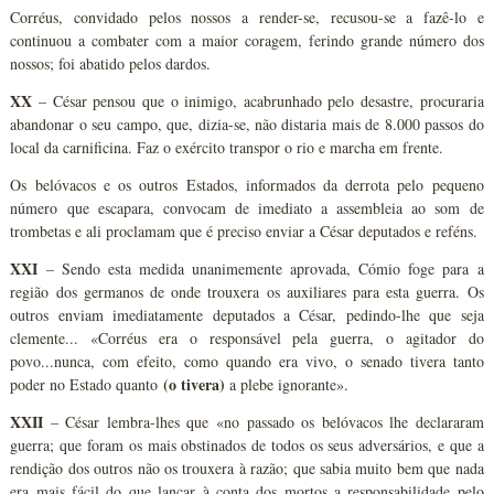
Corréus, convidado pelos nossos a render-se, recusou-se a fazê-lo e
continuou a combater com a maior coragem, ferindo grande número dos
nossos; foi abatido pelos dardos.
XX
– César pensou que o inimigo, acabrunhado pelo desastre, procuraria
abandonar o seu campo, que, dizia-se, não distaria mais de 8.000 passos do
local da carnificina. Faz o exército transpor o rio e marcha em frente.
Os belóvacos e os outros Estados, informados da derrota pelo pequeno
número que escapara, convocam de imediato a assembleia ao som de
trombetas e ali proclamam que é preciso enviar a César deputados e reféns.
XXI
– Sendo esta medida unanimemente aprovada, Cómio foge para a
região dos germanos de onde trouxera os auxiliares para esta guerra. Os
outros enviam imediatamente deputados a César, pedindo-lhe que seja
clemente... «Corréus era o responsável pela guerra, o agitador do
povo...nunca, com efeito, como quando era vivo, o senado tivera tanto
(o tivera)
poder no Estado quanto
a plebe ignorante».
XXII
– César lembra-lhes que «no passado os belóvacos lhe declararam
guerra; que foram os mais obstinados de todos os seus adversários, e que a
rendição dos outros não os trouxera à razão; que sabia muito bem que nada
era mais fácil do que lançar à conta dos mortos a responsabilidade pelo