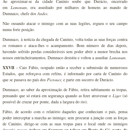
Ao aproximar-se da cidade Canínio soube que Durácio, encerrado
em
Lemonum
, era assediado por milhares de homens ao mando de
Dumnaco, chefe dos
Andes
.
Não ousando atacar o inimigo com as suas legiões, ergueu o seu campo
numa forte posição.
Dumnaco, à notícia da chegada de Canínio, volta todas as suas forças contra
os romanos e ataca-lhes o acampamento. Bom número de dias depois,
havendo sofrido perdas consideráveis sem poder abrir a menor brecha nos
nossos entrincheiramentos, Dumnaco desistiu e voltou a assediar
Lemonum
.
XXVII
– Caio Fábio, ocupado então a receber a submissão de numerosos
Estados, que reforçava com reféns, é informado por carta de Canínio do
que se passava no país dos
Pictones
; e parte em socorro de Durácio.
Dumnaco, ao saber da aproximação de Fábio, retira subitamente as tropas,
pensando que só estará em segurança quando as fizer atravessar o
Liger
(só
possível de cruzar por ponte, dada a largura do rio).
Fábio, de acordo com o relatório daqueles que conheciam o país, pensa
poder interceptar a marcha ao inimigo; sem procurar a junção com as forças
de Canínio, dirige-se com as suas tropas para o local onde os inimigos
(talvez em Saumur ou talvez em Ponts-de-Cé, perto de
deverão passar