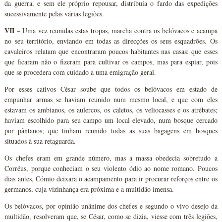
da guerra, e sem ele próprio repousar, distribuía o fardo das expedições
sucessivamente pelas várias legiões.
VII
– Uma vez reunidas estas tropas, marcha contra os belóvacos e acampa
no seu território, enviando em todas as direcções os seus esquadrões. Os
cavaleiros relatam que encontraram poucos habitantes nas casas; que esses
que ficaram não o fizeram para cultivar os campos, mas para espiar, pois
que se procedera com cuidado a uma emigração geral.
Por esses cativos César soube que todos os belóvacos em estado de
empunhar armas se haviam reunido num mesmo local, e que com eles
estavam os ambianos, os aulercos, os caletos, os veliocasses e os atrébates;
haviam escolhido para seu campo um local elevado, num bosque cercado
por pântanos; que tinham reunido todas as suas bagagens em bosques
situados à sua retaguarda.
Os chefes eram em grande número, mas a massa obedecia sobretudo a
Corréus, porque conheciam o seu violento ódio ao nome romano. Poucos
dias antes, Cómio deixara o acampamento para ir procurar reforços entre os
germanos, cuja vizinhança era próxima e a multidão imensa.
Os belóvacos, por opinião unânime dos chefes e segundo o vivo desejo da
multidão, resolveram que, se César, como se dizia, viesse com três legiões,