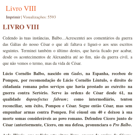
Livro VIII
Imprimir
|
Visualizações: 5593
LIVRO VIII
Cedendo às tuas instâncias, Balbo...Acrescentei aos comentários da guerra
das Gálias do nosso César o que ali faltava e liguei-o aos seus escritos
seguintes. Terminei também o último destes, que havia ficado por acabar,
desde os acontecimentos de Alexandria até ao fim, não da guerra civil, a
que não vemos o termo, mas da vida de César.
Lúcio Cornélio Balbo, nascido em
, na Espanha, recebeu de
Gades
Pompeu, por recomendação de Lúcio Cornélio Lêntulo, o direito de
cidadania romana pelos serviços que havia prestado ao exército na
guerra contra Sertório. Serve às ordens de César desde 61, na
qualidade de
; como intermediário, tentou
praefectus fabrum
reconciliar, sem êxito, Pompeu e César. Segue então César, mas sem
empunhar armas contra Pompeu. Foi cônsul em 40 e deixou à sua
morte somas consideráveis ao povo romano. Defendeu Cícero junto de
César (anteriormente, Cícero, em sua defesa, pronunciara o
.
Pro Balbo