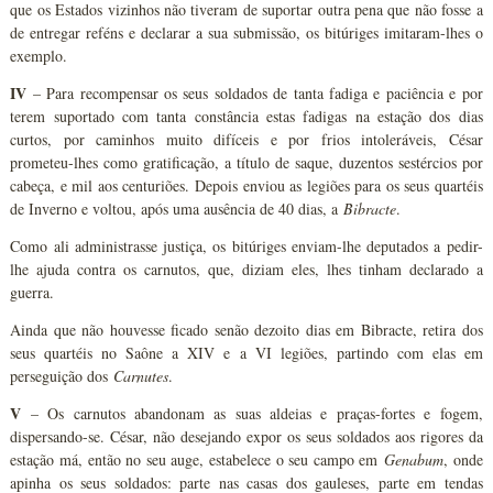
que os Estados vizinhos não tiveram de suportar outra pena que não fosse a
de entregar reféns e declarar a sua submissão, os bitúriges imitaram-lhes o
exemplo.
IV
– Para recompensar os seus soldados de tanta fadiga e paciência e por
terem suportado com tanta constância estas fadigas na estação dos dias
curtos, por caminhos muito difíceis e por frios intoleráveis, César
prometeu-lhes como gratificação, a título de saque, duzentos sestércios por
cabeça, e mil aos centuriões. Depois enviou as legiões para os seus quartéis
de Inverno e voltou, após uma ausência de 40 dias, a
Bibracte
.
Como ali administrasse justiça, os bitúriges enviam-lhe deputados a pedir-
lhe ajuda contra os carnutos, que, diziam eles, lhes tinham declarado a
guerra.
Ainda que não houvesse ficado senão dezoito dias em Bibracte, retira dos
seus quartéis no Saône a XIV e a VI legiões, partindo com elas em
perseguição dos
Carnutes
.
V
– Os carnutos abandonam as suas aldeias e praças-fortes e fogem,
dispersando-se. César, não desejando expor os seus soldados aos rigores da
estação má, então no seu auge, estabelece o seu campo em
Genabum
, onde
apinha os seus soldados: parte nas casas dos gauleses, parte em tendas