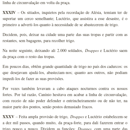
linha de circunvalação em volta da praça.
XXXIV
– Os sitiados, inquietos pela recordação de Alésia, temiam ter de
suportar um cerco semelhante; Luctério, que assistira a esse desastre, é o
primeiro a adverti-los quanto à necessidade de se abastecerem de trigo.
Decidem, pois, deixar na cidade uma parte das suas tropas e partir com as
restantes, sem bagagens, para recolher trigo.
Na noite seguinte, deixando ali 2.000 soldados,
Drappes
e Luctério saem
da praça com o resto das tropas.
Em poucos dias, obtêm grande quantidade de trigo no país dos cadurcos: os
que desejavam ajudá-los, abasteciam-nos; quanto aos outros, não podiam
impedi-los de fazer as suas provisões.
Por vezes também levavam a cabo ataques nocturnos contra os nossos
fortes. Por tal razão, Canínio hesitava em acabar a linha de circunvalação,
com receio de não poder defender o entrincheiramento ou de não ter, na
maior parte dos pontos, senão postos demasiado fracos.
XXXV
– Feita ampla provisão de trigo,
Drappes
e Luctério estabelecem-se
a dez mil passos, quando muito, da praça-forte, para dali fazerem entrar o
trigo pouco a pouco. Dividem as funções:
Drappes
, com uma parte das