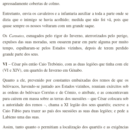
apressadamente cobertas de colmo.
Entretanto, envia os cavaleiros e a infantaria auxiliar a toda a parte onde se
dizia que o inimigo se havia acolhido; medida que não foi vã, pois que
quase sempre os nossos voltaram com um grande saque.
Os
Carnutes
, esmagados pelo rigor do Inverno, aterrorizados pelo perigo,
expulsos das suas moradas, sem ousarem parar em parte alguma por muito
tempo, espalharam-se pelos Estados vizinhos, depois de terem perdido
grande parte dos seus.
VI
– César pôs então Caio Trebónio, com as duas legiões que tinha com ele
(VI e XIV), em quartéis de Inverno em Génabo.
Quanto a ele, prevenido por constantes embaixadas dos remos de que os
belóvacos, havendo-se juntado aos Estados vizinhos, reuniam exércitos sob
as ordens do belóvaco Corréus e de Cómio, o atrébate, e as concentravam
para caírem em massa sobre as terras dos suessiões – que César colocara sob
a autoridade dos remos –, chama a XI legião dos seus quartéis; escreve a
Caio Fábio para trazer ao país dos suessiões as suas duas legiões; e pede a
Labieno uma das suas.
Assim, tanto quanto o permitiam a localização dos quartéis e as exigências