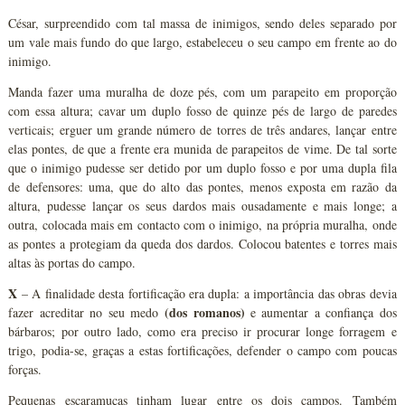
César, surpreendido com tal massa de inimigos, sendo deles separado por
um vale mais fundo do que largo, estabeleceu o seu campo em frente ao do
inimigo.
Manda fazer uma muralha de doze pés, com um parapeito em proporção
com essa altura; cavar um duplo fosso de quinze pés de largo de paredes
verticais; erguer um grande número de torres de três andares, lançar entre
elas pontes, de que a frente era munida de parapeitos de vime. De tal sorte
que o inimigo pudesse ser detido por um duplo fosso e por uma dupla fila
de defensores: uma, que do alto das pontes, menos exposta em razão da
altura, pudesse lançar os seus dardos mais ousadamente e mais longe; a
outra, colocada mais em contacto com o inimigo, na própria muralha, onde
as pontes a protegiam da queda dos dardos. Colocou batentes e torres mais
altas às portas do campo.
X
– A finalidade desta fortificação era dupla: a importância das obras devia
(dos romanos)
fazer acreditar no seu medo
e aumentar a confiança dos
bárbaros; por outro lado, como era preciso ir procurar longe forragem e
trigo, podia-se, graças a estas fortificações, defender o campo com poucas
forças.
Pequenas escaramuças tinham lugar entre os dois campos. Também