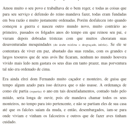
Amou muito o seu povo e trabalhava de o bem reger, e todas as coisas que
para seu serviço e defensão do reino mandava fazer, todas eram fundadas
em boa razão e muito justamente ordenadas. Porém desfaleceu isto quando
começou a guerra e nasceu outro mundo novo, muito contrário ao
primeiro, passados os folgados anos do tempo em que reinou seu pai, e
vieram depois dobradas tristezas com que muitos choraram suas
desaventuradas mesquindades
. Se ele se
(do árabe
miskinu
= desgraçado, infeliz)
contentara de viver em paz, abastado das suas rendas, com os grandes e
largos tesouros que de seus avós lhe ficaram, nenhum no mundo houvera
vivido mais ledo nem gastara os seus dias em tanto prazer, mas porventura
tal não era ordenado de cima.
Era ainda elrei dom Fernando muito caçador e monteiro, de guisa que
tempo algum azado para isso deixava que o não usasse. A ordenança de
como ele partia
o ano em tais desenfadamentos, contado tudo pelo
(repartia)
miúdo, seria longa de ouvir, pois ele mandava chamar todos os seus
monteiros, no tempo para isto pertencente, e não se partiam eles de sua casa
até que os falcões saíam da muda, e então, desembargados, iam-se para
onde viviam e vinham os falcoeiros e outros que de fazer aves tinham
cuidado.