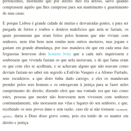
pertencentes, mormente que por direito lhes era defeso, salvo quando
comprassem aquilo que lhes cumprisse para seu mantimento e guarnimento
de suas casas.
E porque Lisboa é grande cidade de muitas e desvairadas gentes, e para ser
purgada de furtos e roubos e doutros malefícios que nela se faziam, os
quais presumiam que eram feitos pelos homens que não viviam com
senhores, nem têm bens nem rendas nem outros mesteres, mas jogam e
gastam em grande abundança, por isso mandava ele que em cada uma das
freguesias houvesse dois
homens bons
que a cada mês inquirissem e
soubessem que vivenda faziam os que nela moravam, e de que fama eram
os que com eles se acolhiam, e se achavam alguns que não usavam como
deviam faziam-no saber em segredo a Estêvão Vasques e a Afonso Furtado,
seus escudeiros, a que disto tinha dado carrego, e eles os mandavam
prender pelos seus homens e os entregavam à justiça para se fazer neles
cumprimento do direito, dizendo elrei que sua vontade era que tais como
estes, pessoas que mester não houvessem nem vivessem com senhores
continuadamente, não morassem nas vilas e lugares do seu senhorio, e que,
recebendo os seus povos dano e sem razão, caso ele aí não tornasse
(actuasse,
, daria a Deus disso grave conta, pois era teúdo de os manter em
agisse)
direito e justiça.