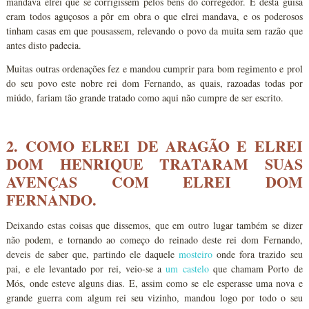
mandava elrei que se corrigissem pelos bens do corregedor. E desta guisa
eram todos aguçosos a pôr em obra o que elrei mandava, e os poderosos
tinham casas em que pousassem, relevando o povo da muita sem razão que
antes disto padecia.
Muitas outras ordenações fez e mandou cumprir para bom regimento e prol
do seu povo este nobre rei dom Fernando, as quais, razoadas todas por
miúdo, fariam tão grande tratado como aqui não cumpre de ser escrito.
2. COMO ELREI DE ARAGÃO E ELREI
DOM HENRIQUE TRATARAM SUAS
AVENÇAS COM ELREI DOM
FERNANDO.
Deixando estas coisas que dissemos, que em outro lugar também se dizer
não podem, e tornando ao começo do reinado deste rei dom Fernando,
deveis de saber que, partindo ele daquele
mosteiro
onde fora trazido seu
pai, e ele levantado por rei, veio-se a
um castelo
que chamam Porto de
Mós, onde esteve alguns dias. E, assim como se ele esperasse uma nova e
grande guerra com algum rei seu vizinho, mandou logo por todo o seu