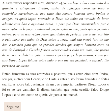
A estas razões respondeu elrei, dizendo: «
Que ele bem sabia e era certo dos
grandes e estremados divedos, assim de linhagem como de bons e
compridos merecimentos, que entre eles sempre houvera como irmãos e
amigos, os quais laços, prazendo a Deus, ele tinha em vontade de levar
adiante com boa e aguisada razão, e pois que Deus encomendara paz e
amor entre os homens e estremadamente entre os reis, mais que a nenhuns
outros, para os seus reinos serem guardados de perigos, que a ele, por isto
e pelo lugar que tinha de Deus sobre a terra, qual sua mercê fora de lho
dar, e também para que os grandes divedos que sempre houvera entre os
reis de Portugal e Castela fossem acrescentados cada vez mais, lhe prazia
de ser seu verdadeiro amigo e haver com ele paz e bom amorio, e que por
isso Diogo Lopes falasse sobre tudo o que lhe era mandado e razoado lhe
parecesse de dizer.
»
Então firmaram as suas amizades e posturas, quais entre elrei dom Pedro,
seu pai, e elrei dom Henrique de Castela antes disto foram firmadas, e feitas
escrituras sobre tal, quejandas viram que cumpria, partiu-se Diogo Lopes e
foi-se ao seu caminho. E dizem também que nesta ocasião falou Diogo
Lopes a elrei em como se queria vir para a sua mercê.
Seguinte