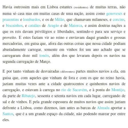
Havia outrossim mais em Lisboa estantes
de muitas terras, não
(residentes)
numa só casa mas em muitas casas de uma nação, assim como
genoveses
e
prazentins
e
lombardos
, e os de
Milão
, que chamavam milaneses, e
corcins
,
e
biscainhos
, e
catalães
de
Aragão
e de
Maiorca
, e assim doutras nações a
que os reis davam privilégios e liberdades, sentindo-o para seu serviço e
proveito. E estes faziam vir ao reino e enviavam daqui grandes e grossas
mercadorias, em guisa que, afora das outras coisas que nessa cidade podiam
abastadamente carregar, somente em vinhos foi um ano achado que se
carregaram doze mil
tonéis
, além dos que levaram depois os navios na
segunda carregação de Março.
E por tanto vinham de desvairadas
partes muitos navios a ela, em
(diferentes)
guisa que, com aqueles que vinham de fora e com os que no reino havia,
jaziam muitas vezes ante a cidade quatrocentos e quinhentos navios de
carregação, e estavam à carrega no
rio de Sacavém
, e à ponta do
Montijo
,
da parte de
Ribatejo
, sessenta e setenta navios em cada lugar, carregando de
sal e de vinhos. E pela grande espessura de muitos navios que assim jaziam
defronte a Lisboa, como dizemos, iam antes as barcas de
Almada
aportar a
Santos
, que é a um grande espaço da cidade, não podendo marear por entre
eles.