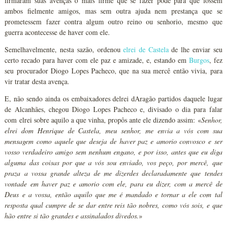
firmaram suas avenças o mais firme que se fazer pode para que fossem
ambos fielmente amigos, mas sem outra ajuda nem prestança que se
prometessem fazer contra algum outro reino ou senhorio, mesmo que
guerra acontecesse de haver com ele.
Semelhavelmente, nesta sazão, ordenou
elrei de Castela
de lhe enviar seu
certo recado para haver com ele paz e amizade, e, estando em
Burgos
, fez
seu procurador Diogo Lopes Pacheco, que na sua mercê então vivia, para
vir tratar desta avença.
E, não sendo ainda os embaixadores delrei dAragão partidos daquele lugar
de Alcanhães, chegou Diogo Lopes Pacheco e, divisado o dia para falar
com elrei sobre aquilo a que vinha, propôs ante ele dizendo assim: «
Senhor,
elrei dom Henrique de Castela, meu senhor, me envia a vós com sua
mensagem como aquele que deseja de haver paz e amorio convosco e ser
vosso verdadeiro amigo sem nenhum engano, e por isso, antes que eu diga
alguma das coisas por que a vós sou enviado, vos peço, por mercê, que
praza a vossa grande alteza de me dizerdes declaradamente que tendes
vontade em haver paz e amorio com ele, para eu dizer, com a mercê de
Deus e a vossa, então aquilo que me é mandado e tornar a ele com tal
resposta qual cumpre de se dar entre reis tão nobres, como vós sois, e que
hão entre si tão grandes e assinalados divedos.
»