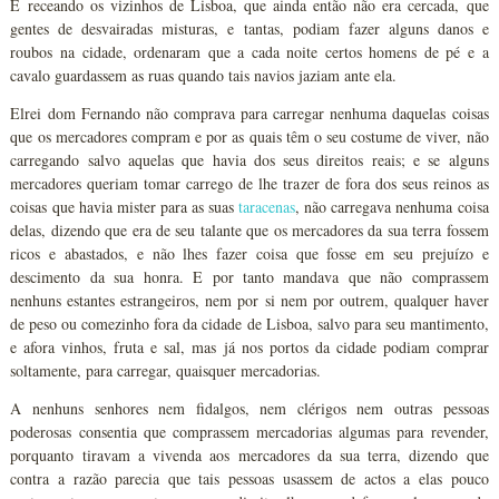
E receando os vizinhos de Lisboa, que ainda então não era cercada, que
gentes de desvairadas misturas, e tantas, podiam fazer alguns danos e
roubos na cidade, ordenaram que a cada noite certos homens de pé e a
cavalo guardassem as ruas quando tais navios jaziam ante ela.
Elrei dom Fernando não comprava para carregar nenhuma daquelas coisas
que os mercadores compram e por as quais têm o seu costume de viver, não
carregando salvo aquelas que havia dos seus direitos reais; e se alguns
mercadores queriam tomar carrego de lhe trazer de fora dos seus reinos as
coisas que havia mister para as suas
taracenas
, não carregava nenhuma coisa
delas, dizendo que era de seu talante que os mercadores da sua terra fossem
ricos e abastados, e não lhes fazer coisa que fosse em seu prejuízo e
descimento da sua honra. E por tanto mandava que não comprassem
nenhuns estantes estrangeiros, nem por si nem por outrem, qualquer haver
de peso ou comezinho fora da cidade de Lisboa, salvo para seu mantimento,
e afora vinhos, fruta e sal, mas já nos portos da cidade podiam comprar
soltamente, para carregar, quaisquer mercadorias.
A nenhuns senhores nem fidalgos, nem clérigos nem outras pessoas
poderosas consentia que comprassem mercadorias algumas para revender,
porquanto tiravam a vivenda aos mercadores da sua terra, dizendo que
contra a razão parecia que tais pessoas usassem de actos a elas pouco