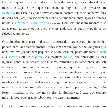
Ele trazia quarenta e cinco falcoeiros de besta
, afora outros de pé e
(montados)
moços de caça, e dizia que não havia de folgar até que povoasse em
Santarém
uma rua na qual houvesse cem falcoeiros. Quando mandava fora
da terra por aves, não lhe traziam menos de cinquenta entre açores e falcões
nevris e
girofalcos
,
todos primas
. Com ele andavam mouros que
(fêmeas)
aprazavam garças e outras aves, e estes nadavam os pegos e pauis se os
falcões caíam neles.
Quando elrei ia à caça, todas as maneiras de aves e cães que se cuidar
podem para tal desenfadamento, todas iam em sua companha, de guisa que
nenhuma ave grande nem pequena se podia levantar, posto que fosse o
grou
e a
abetarda
ou até o
pardal
e a pequena
folosa
, que antes que as suas
ligeiras penas a pudessem pôr a salvo primeiro não fosse presa do seu
contrário, e mesmo as singelas pombas, que a ninguém fazem
empecimento, em semelhante caso não estavam isentas dos seus inimigos.
Para coelhos, raposas e lebres, e outras semelhantes bestas selvagens
monteses, levava elrei tantos cães a seguir as suas pegadas e cheiro que
nenhuma arte nem multidão de covas lhes prestar podiam que logo não
fossem tomadas. E por isso nunca elrei ia alguma vez à caça que sempre
nela não houvesse grande sabor
e desenfadamento.
(prazer)
Este elrei dom Fernando começou a reinar como o mais rico rei que em