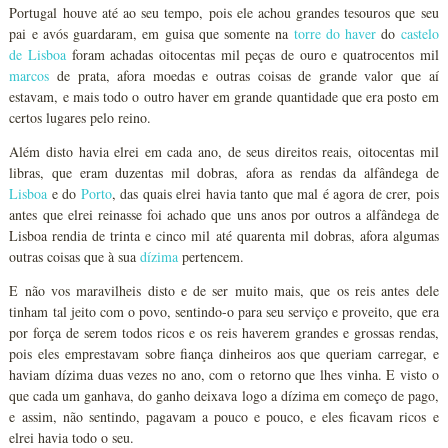
Portugal houve até ao seu tempo, pois ele achou grandes tesouros que seu
pai e avós guardaram, em guisa que somente na
torre do haver
do
castelo
de Lisboa
foram achadas oitocentas mil peças de ouro e quatrocentos mil
marcos
de prata, afora moedas e outras coisas de grande valor que aí
estavam, e mais todo o outro haver em grande quantidade que era posto em
certos lugares pelo reino.
Além disto havia elrei em cada ano, de seus direitos reais, oitocentas mil
libras, que eram duzentas mil dobras, afora as rendas da alfândega de
Lisboa
e do
Porto
, das quais elrei havia tanto que mal é agora de crer, pois
antes que elrei reinasse foi achado que uns anos por outros a alfândega de
Lisboa rendia de trinta e cinco mil até quarenta mil dobras, afora algumas
outras coisas que à sua
dízima
pertencem.
E não vos maravilheis disto e de ser muito mais, que os reis antes dele
tinham tal jeito com o povo, sentindo-o para seu serviço e proveito, que era
por força de serem todos ricos e os reis haverem grandes e grossas rendas,
pois eles emprestavam sobre fiança dinheiros aos que queriam carregar, e
haviam dízima duas vezes no ano, com o retorno que lhes vinha. E visto o
que cada um ganhava, do ganho deixava logo a dízima em começo de pago,
e assim, não sentindo, pagavam a pouco e pouco, e eles ficavam ricos e
elrei havia todo o seu.