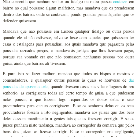
Não consentia que nenhum senhor ou fidalgo ou outra pessoa
coutasse
em
bairro no qual pousasse algum malfeitor, mas mandava que os prendessem
dentro dos bairros onde se coutavam, pondo grandes penas àqueles que os
defender quisessem.
Mandava que não pousasse em Lisboa qualquer fidalgo ou outra pessoa
quando ele aí não estivesse, salvo se fosse com aqueles que quisessem ter
casas e estalagens para pousadias, aos quais mandava que pagassem pelas
pousadas razoados preços, e mandava às justiças que lhos fizessem pagar,
porque sua vontade era que não pousassem nenhumas pessoas por outra
guisa, ainda que bairros ali tivessem.
E para isto se fazer melhor, mandou que todos os bispos e mestres e
comendadores, e quaisquer outras pessoas às quais se houvesse de
dar
pousadas de aposentadoria
, quando tivessem casas nas vilas e lugares do seu
senhorio, as corrigissem todas até certo tempo de guisa a que pudessem
nelas pousar, e que fossem logo requeridos os donos delas e seus
procuradores para que as corrigissem. E se os senhores delas ou os seus
procuradores fossem a isto negligentes, mandava aos juízes que dos bens
deles dessem mantimento a gentes tais que as fizessem corrigir. E se os
juízes punham nisto tardança, mandava ao corregedor da comarca que pelos
bens dos juízes as fizesse corrigir. E se o corregedor era negligente,