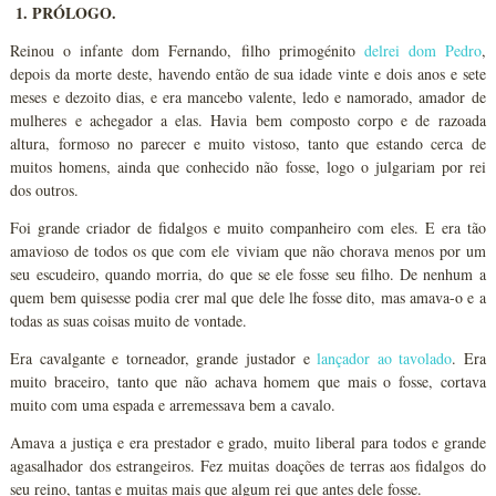
1. PRÓLOGO.
Reinou o infante dom Fernando, filho primogénito
delrei dom Pedro
,
depois da morte deste, havendo então de sua idade vinte e dois anos e sete
meses e dezoito dias, e era mancebo valente, ledo e namorado, amador de
mulheres e achegador a elas. Havia bem composto corpo e de razoada
altura, formoso no parecer e muito vistoso, tanto que estando cerca de
muitos homens, ainda que conhecido não fosse, logo o julgariam por rei
dos outros.
Foi grande criador de fidalgos e muito companheiro com eles. E era tão
amavioso de todos os que com ele viviam que não chorava menos por um
seu escudeiro, quando morria, do que se ele fosse seu filho. De nenhum a
quem bem quisesse podia crer mal que dele lhe fosse dito, mas amava-o e a
todas as suas coisas muito de vontade.
Era cavalgante e torneador, grande justador e
lançador ao tavolado
. Era
muito braceiro, tanto que não achava homem que mais o fosse, cortava
muito com uma espada e arremessava bem a cavalo.
Amava a justiça e era prestador e grado, muito liberal para todos e grande
agasalhador dos estrangeiros. Fez muitas doações de terras aos fidalgos do
seu reino, tantas e muitas mais que algum rei que antes dele fosse.