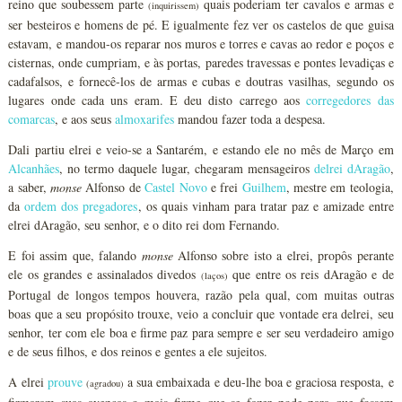
reino que soubessem parte
quais poderiam ter cavalos e armas e
(inquirissem)
ser besteiros e homens de pé. E igualmente fez ver os castelos de que guisa
estavam, e mandou-os reparar nos muros e torres e cavas ao redor e poços e
cisternas, onde cumpriam, e às portas, paredes travessas e pontes levadiças e
cadafalsos, e fornecê-los de armas e cubas e doutras vasilhas, segundo os
lugares onde cada uns eram. E deu disto carrego aos
corregedores das
comarcas
, e aos seus
almoxarifes
mandou fazer toda a despesa.
Dali partiu elrei e veio-se a Santarém, e estando ele no mês de Março em
Alcanhães
, no termo daquele lugar, chegaram mensageiros
delrei dAragão
,
a saber,
monse
Alfonso de
Castel Novo
e frei
Guilhem
, mestre em teologia,
da
ordem dos pregadores
, os quais vinham para tratar paz e amizade entre
elrei dAragão, seu senhor, e o dito rei dom Fernando.
E foi assim que, falando
monse
Alfonso sobre isto a elrei, propôs perante
ele os grandes e assinalados divedos
que entre os reis dAragão e de
(laços)
Portugal de longos tempos houvera, razão pela qual, com muitas outras
boas que a seu propósito trouxe, veio a concluir que vontade era delrei, seu
senhor, ter com ele boa e firme paz para sempre e ser seu verdadeiro amigo
e de seus filhos, e dos reinos e gentes a ele sujeitos.
A elrei
prouve
a sua embaixada e deu-lhe boa e graciosa resposta, e
(agradou)