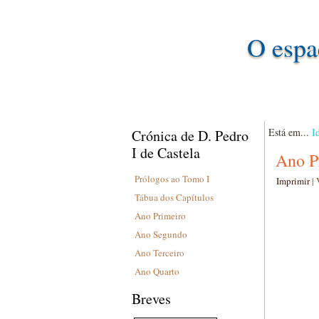
O espa
Está em...
I
Crónica de D. Pedro
I de Castela
Ano P
Prólogos ao Tomo I
Imprimir
|
Tábua dos Capítulos
Ano Primeiro
Ano Segundo
Ano Terceiro
Ano Quarto
Breves