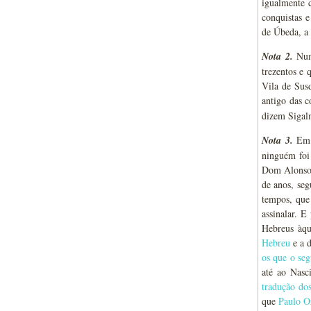
igualmente 
conquistas e
de Úbeda, a 
Nota 2.
Num
trezentos e
Vila de Sus
antigo das 
dizem Siga
Nota 3.
Em E
ninguém foi
Dom Alonso,
de anos, seg
tempos, que
assinalar. 
Hebreus àq
Hebreu
e a d
os que o se
até ao Nasc
tradução dos
que
Paulo O