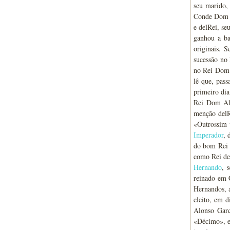
seu marido,
Conde Dom H
e delRei, se
ganhou a ba
originais. 
sucessão no
no Rei Dom H
lê que, pas
primeiro dia
Rei Dom Alo
menção delR
«Outrossim 
Imperador
,
do bom Rei D
como Rei de 
Hernando
, 
reinado em 
Hernandos, 
eleito, em d
Alonso Garc
«Décimo», e