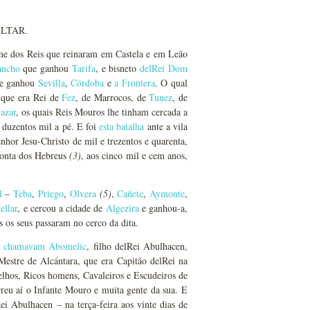
LTAR.
e dos Reis que reinaram em Castela e em Leão
ancho
que ganhou
Tarifa
, e bisneto
delRei Dom
e ganhou
Sevilla
,
Córdoba
e
a Frontera
. O qual
 que era Rei de
Fez
, de Marrocos, de
Tunez
, de
azar
, os quais Reis Mouros lhe tinham cercada a
 duzentos mil a pé. E foi
esta batalha
ante a vila
hor Jesu-Christo de mil e trezentos e quarenta,
 conta dos Hebreus
(3)
, aos cinco mil e cem anos,
l
–
Teba
,
Priego
,
Olvera
(5)
,
Cañete
,
Aymonte
,
ellar
, e cercou a cidade de
Algezira
e ganhou-a,
 os seus passaram no cerco da dita.
ue chamavam Abomelic
, filho delRei Abulhacen,
Mestre de Alcántara, que era Capitão delRei na
elhos, Ricos homens, Cavaleiros e Escudeiros de
rreu aí o Infante Mouro e muita gente da sua. E
i Abulhacen – na terça-feira aos vinte dias de