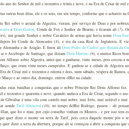
do ano do Senhor de mil e trezentos e trinta e nove, e na Era de César de mil e 
as outras boas ditas, ele e os seus, em seu tempo, conforme que o achareis na
te Rei sobre o arraial de Algezira, vieram, por serviço de Deus e por nobrez
avarra
e
Dom Gaston
, Conde de Fox e Senhor de Bearne, e ficaram ali
(7)
. O
rvi, um grande Senhor e nobre Cavaleiro de armas que havia nome
Dom Enr
depois foi Conde de Alencastre
(8)
, e era da casa Real de Inglaterra. E vi
 de Alemanha e de Aragão. E finou ali
Dom Pedro de Castro, que diziam da Gu
u aí o Arcebispo de Santiago, que diziam
Dom Martino
(9)
, e muitos Ricos hom
Dom Alfonso sobre Algezira, antes que a ganhasse, vinte meses, pois cercou-a
Março, que eram vinte meses cumpridos. E ganhou-se a cidade de Algezira no 
 Era de César mil e trezentos e oitenta e dois, num sábado, véspera de Ramos, 
de Março e ao outro dia, domingo, entrou elRei na cidade.
odas estas batalhas e conquistas que o nobre Príncipe Rei Dom Alfonso fez, 
l e trezentos e quarenta e nove, quando andava a Era de César, segundo o uso d
 de Gibraltar é uma vila com castelo mui nobre, mui forte, mui notável e mui p
gar aonde
Tarif Abencied
(10)
, no tempo delRei Rodrigo, passou – ali pousa
llan, que foi o mau, por cujo conselho vinham os Mouros – e por isso tem e
 que quer dizer o monte ou serra de Tarif, pois cerca daquele monte pôs o s
e quer dizer a serra da abertura, porque ali se começou a abrir a conquista qu