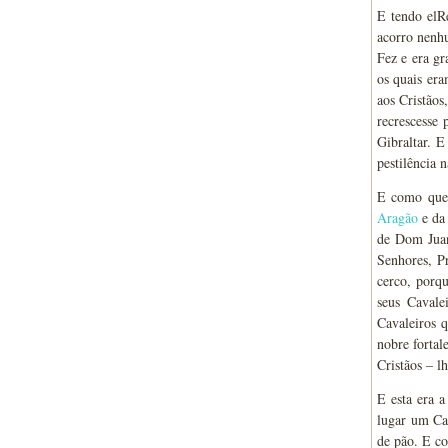
E tendo elRe
acorro nen
Fez e era gr
os quais er
aos Cristãos
recrescesse
Gibraltar. E
pestilência 
E como que
Aragão
e da
de Dom Ju
Senhores, Pr
cerco, porq
seus Cavale
Cavaleiros q
nobre fortal
Cristãos – l
E esta era 
lugar um Ca
de pão. E c