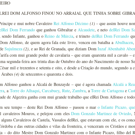
EIRO
REI DOM ALFONSO FINOU NO ARRAIAL QUE TINHA SOBRE GIBRA
Príncipe e mui nobre Cavaleiro
Rei Alfonso Décimo
(1)
– que assim houve nom
elRei Dom Ferrando
que ganhou Gibraltar e
Alcaudete
, e neto
delRei Dom S
 sendo Infante, ganhou o
Reino de Múrcia
, e trineto
delRei Dom Ferrando
qu
Dom Alfonso, de quem agora fala este livro, venceu em batalha a
Abulhacen
,
de
Sujulmeza
(2)
, e ao Rei de Granada, que diziam Dom
Iuzaf Abenhabit Aben
Tarifa com mui grande poder de cavalaria – que eram quarenta mil a cavalo – e
uma segunda-feira aos trinta dias de Outubro do ano do Nascimento de nosso Sen
César mil e trezentos e setenta e oito, e desde a Criação do mundo, segundo a
s Árabes
(4)
de setecentos e quarenta e dois.
m Alfonso ganhou a Alcalá de Benzayde – que é agora chamada
Alcalá a Rea
era
, a
Torre do Alhaqui
,
Carcabuey
,
Rute
,
Zambra
, a
Torre de Cartagena
e
Cast
idade de Algezira ganha com mui grande trabalho que elRei Dom Alfonso e todos
em seu tempo – deste Rei Dom Alfonso – passou o mar
o Infante Picazo, q
l cavaleiros Mouros, e pelejou com eles
Dom Gonzalo Martinez de Oviedo
, 
 alguns Cavaleiros de Castela, Vassalos delRei, que estavam com ele, e os conc
Córdoba e das outras cidades e vilas da fronteira, e venceram os Cristãos e mo
eja – do dito Mestre Dom Gonzalo Martinez com o Infante Picazo, filho del Re