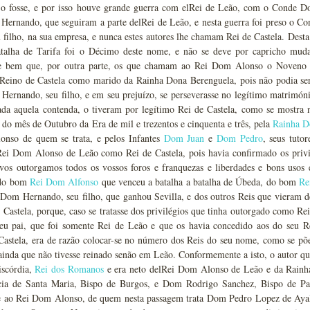
 o fosse, e por isso houve grande guerra com elRei de Leão, com o Conde 
ernando, que seguiram a parte delRei de Leão, e nesta guerra foi preso o Co
u filho, na sua empresa, e nunca estes autores lhe chamam Rei de Castela. Dest
talha de Tarifa foi o Décimo deste nome, e não se deve por capricho muda
Se bem que, por outra parte, os que chamam ao Rei Dom Alonso o Noveno se
 Reino de Castela como marido da Rainha Dona Berenguela, pois não podia ser
ernando, seu filho, e em seu prejuízo, se perseverasse no legítimo matrimóni
sada aquela contenda, o tiveram por legítimo Rei de Castela, como se mostra
 do mês de Outubro da Era de mil e trezentos e cinquenta e três, pela
Rainha D
nso de quem se trata, e pelos Infantes
Dom Juan
e
Dom Pedro
, seus tuto
ei Dom Alonso de Leão como Rei de Castela, pois havia confirmado os privilé
vos outorgamos todos os vossos foros e franquezas e liberdades e bons usos e
 do bom
Rei Dom Alfonso
que venceu a batalha a batalha de Úbeda, do bom
Re
om Hernando, seu filho, que ganhou Sevilla, e dos outros Reis que vieram dep
Castela, porque, caso se tratasse dos privilégios que tinha outorgado como Re
seu pai, que foi somente Rei de Leão e que os havia concedido aos do seu
Castela, era de razão colocar-se no número dos Reis do seu nome, como se p
ainda que não tivesse reinado senão em Leão. Conformemente a isto, o autor 
iscórdia,
Rei dos Romanos
e era neto delRei Dom Alonso de Leão e da Rain
ia de Santa Maria, Bispo de Burgos, e Dom Rodrigo Sanchez, Bispo de Pal
 ao Rei Dom Alonso, de quem nesta passagem trata Dom Pedro Lopez de Aya