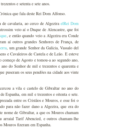
trezentos e setenta e sete anos.
 Crónica que fala deste Rei Dom Alfonso.
a de cavalaria, ao cerco de Algezira
elRei Dom
utrossim veio aí o Duque de Alencastre, que foi
ique
, e então quando veio a Algezira era Conde
eram aí outros grandes Senhores de França, de
erra
, um grande Senhor da Galícia, Vassalo del
ens e Cavaleiros de Castela e de Leão. E esteve
 no começo de Agosto e tomou-a ao segundo ano,
ano do Senhor de mil e trezentos e quarenta e
que puseram os seus pendões na cidade aos vinte
cercou a vila e castelo de Gibraltar no ano do
e Espanha, em mil e trezentos e oitenta e sete.
rezada entre os Cristãos e Mouros, e esse foi o
ndo para não fazer dano a Algezira, que era do
ste nome de Gibraltar, a que os Mouros chamam
eu arraial Tarif Abencied, e outros chamam-lhe
e os Mouros fizeram em Espanha.