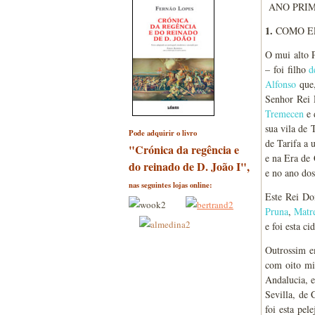
ANO PRIM
1.
COMO EL
O mui alto 
– foi filho
d
Alfonso
que,
Senhor Rei 
Tremecen
e 
sua vila de 
Pode adquirir o livro
de Tarifa a 
"Crónica da regência e
e na Era de 
do reinado de D. João I",
e no ano do
nas seguintes lojas online:
Este Rei Do
Pruna
,
Matr
e foi esta c
Outrossim 
com oito mi
Andalucia, e
Sevilla, de 
foi esta pel