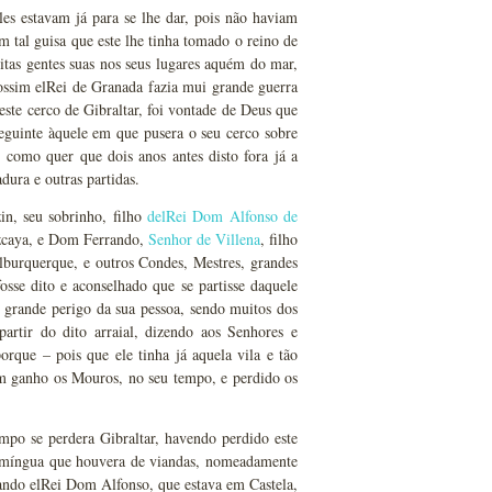
es estavam já para se lhe dar, pois não haviam
em tal guisa que este lhe tinha tomado o reino de
tas gentes suas nos seus lugares aquém do mar,
ossim elRei de Granada fazia mui grande guerra
deste cerco de Gibraltar, foi vontade de Deus que
eguinte àquele em que pusera o seu cerco sobre
 como quer que dois anos antes disto fora já a
adura e outras partidas.
in, seu sobrinho, filho
delRei Dom Alfonso de
zcaya, e Dom Ferrando,
Senhor de Villena
, filho
urquerque, e outros Condes, Mestres, grandes
osse dito e aconselhado que se partisse daquele
grande perigo da sua pessoa, sendo muitos dos
partir do dito arraial, dizendo aos Senhores e
rque – pois que ele tinha já aquela vila e tão
am ganho os Mouros, no seu tempo, e perdido os
po se perdera Gibraltar, havendo perdido este
e míngua que houvera de viandas, nomeadamente
ando elRei Dom Alfonso, que estava em Castela,