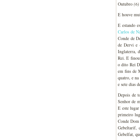
Outubro
(6)
E houve muit
E estando es
Carlos de N
Conde de De
de Dervi e 
Inglaterra,
Rei. E fino
o dito Rei 
em fins de 
quatro, e na
e sete dias 
Depois de t
Senhor de mi
E este lugar
primeiro lu
Conde Dom I
Gebeltarif,
Gebelfat, qu