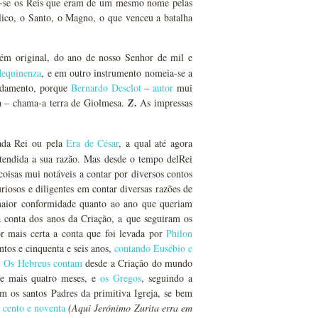
m-se os Reis que eram de um mesmo nome pelas
lico, o Santo, o Magno, o que venceu a batalha
ém original, do ano de nosso Senhor de mil e
equinenza
, e em outro instrumento nomeia-se a
undamento, porque
Bernardo Desclot
–
autor
mui
.
a – chama-a terra de Giolmesa.
Z
As impressas
ada Rei ou pela
Era de César
, a qual até agora
tendida a sua razão. Mas desde o tempo delRei
isas mui notáveis a contar por diversos contos
iosos e diligentes em contar diversas razões de
maior conformidade quanto ao ano que queriam
 conta dos anos da Criação, a que seguiram os
r mais certa a conta que foi levada por
Philon
tos e cinquenta e seis anos,
contando Eusébio e
.
Os Hebreus contam
desde a Criação do mundo
s e mais quatro meses, e
os Gregos
, seguindo a
am os santos Padres da primitiva Igreja, se bem
 cento e noventa
(Aqui Jerónimo Zurita erra em