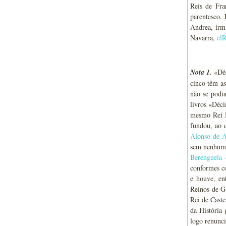
Reis de Fra
parentesco.
Andrea, irm
Navarra,
el
Nota 1.
«Déc
cinco têm a
não se podi
livros «Déci
mesmo Rei D
fundou, ao 
Alonso de 
sem nenhuma
Berenguela 
conformes c
e houve, en
Reinos de G
Rei de Caste
da História
logo renunci