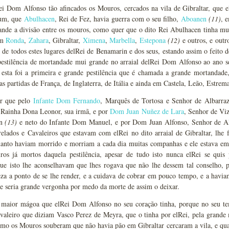
i Dom Alfonso tão afincados os Mouros, cercados na vila de Gibraltar, que el
hum, que
Abulhacen
, Rei de Fez, havia guerra com o seu filho,
Aboanen
(11)
, 
ande a divisão entre os mouros, como quer que o dito Rei Abulhacen tinha mui
am
Ronda
,
Zahara
, Gibraltar,
Ximena
,
Marbella
,
Estepona
(12)
e outros, e outr
, de todos estes lugares delRei de Benamarin e dos seus, estando assim o feito 
 pestilência de mortandade mui grande no arraial delRei Dom Alfonso ao ano s
 esta foi a primeira e grande pestilência que é chamada a grande mortandade,
nas partidas de França, de Inglaterra, de Itália e ainda em Castela, Leão, Estrem
r que pelo
Infante Dom Fernando
, Marquês de Tortosa e Senhor de Albarraz
 Rainha Dona Leonor, sua irmã, e por
Dom Juan Nuñez de Lara
, Senhor de Vi
an
(13)
e neto do Infante Dom Manuel, e por Dom Juan Alfonso, Senhor de Alb
elados e Cavaleiros que estavam com elRei no dito arraial de Gibraltar, lhe f
uanto haviam morrido e morriam a cada dia muitas companhas e ele estava em 
iros já mortos daquela pestilência, apesar de tudo isto nunca elRei se quis 
ue isto lhe aconselhavam que lhes rogava que não lhe dessem tal conselho, po
eza a ponto de se lhe render, e a cuidava de cobrar em pouco tempo, e a havi
he seria grande vergonha por medo da morte de assim o deixar.
a maior mágoa que elRei Dom Alfonso no seu coração tinha, porque no seu tem
valeiro que diziam Vasco Perez de Meyra, que o tinha por elRei, pela grand
omo os Mouros souberam que não havia pão em Gibraltar cercaram a vila, e qu