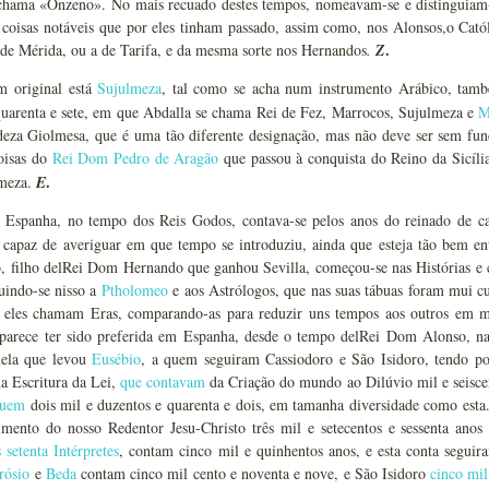
chama «Onzeno». No mais recuado destes tempos, nomeavam-se e distinguia
 coisas notáveis que por eles tinham passado, assim como, nos Alonsos,o Cató
.
de Mérida, ou a de Tarifa, e da mesma sorte nos Hernandos
.
Z
 original está
Sujulmeza
, tal como se acha num instrumento Arábico, tamb
 quarenta e sete, em que Abdalla se chama Rei de Fez, Marrocos, Sujulmeza e
M
deza Giolmesa, que é uma tão diferente designação, mas não deve ser sem f
coisas do
Rei Dom Pedro de Aragão
que passou à conquista do Reino da Sicíli
.
lmeza.
E
spanha, no tempo dos Reis Godos, contava-se pelos anos do reinado de c
 capaz de averiguar em que tempo se introduziu, ainda que esteja tão bem en
 filho delRei Dom Hernando que ganhou Sevilla, começou-se nas Histórias e co
uindo-se nisso a
Ptholomeo
e aos Astrólogos, que nas suas tábuas foram mui cur
 eles chamam Eras, comparando-as para reduzir uns tempos aos outros em 
E parece ter sido preferida em Espanha, desde o tempo delRei Dom Alonso, na
uela que levou
Eusébio
, a quem seguiram Cassiodoro e São Isidoro, tendo po
a Escritura da Lei,
que contavam
da Criação do mundo ao Dilúvio mil e seiscen
guem
dois mil e duzentos e quarenta e dois, em tamanha diversidade como esta
imento do nosso Redentor Jesu-Christo três mil e setecentos e sessenta ano
 setenta Intérpretes
, contam cinco mil e quinhentos anos, e esta conta seguir
rósio
e
Beda
contam cinco mil cento e noventa e nove, e São Isidoro
cinco mil