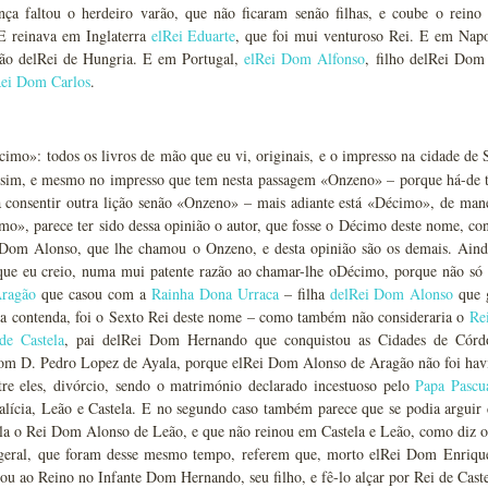
nça faltou o herdeiro varão, que não ficaram senão filhas, e coube o reino
 E reinava em Inglaterra
elRei Eduarte
, que foi mui venturoso Rei. E em Nap
ão delRei de Hungria. E em Portugal,
elRei Dom Alfonso
, filho delRei Do
Rei Dom Carlos
.
imo»: todos os livros de mão que eu vi, originais, e o impresso na cidade de S
ssim, e mesmo no impresso que tem nesta passagem «Onzeno» – porque há-de 
a consentir outra lição senão «Onzeno» – mais adiante está «Décimo», de man
mo», parece ter sido dessa opinião o autor, que fosse o Décimo deste nome, con
om Alonso, que lhe chamou o Onzeno, e desta opinião são os demais. Ainda
que eu creio, numa mui patente razão ao chamar-lhe oDécimo, porque não só 
Aragão
que casou com a
Rainha Dona Urraca
– filha
delRei Dom Alonso
que g
 contenda, foi o Sexto Rei deste nome – como também não consideraria o
Re
de Castela
, pai delRei Dom Hernando que conquistou as Cidades de Córdo
om D. Pedro Lopez de Ayala, porque elRei Dom Alonso de Aragão não foi hav
tre eles, divórcio, sendo o matrimónio declarado incestuoso pelo
Papa Pascu
alícia, Leão e Castela. E no segundo caso também parece que se podia arguir
la o Rei Dom Alonso de Leão, e que não reinou em Castela e Leão, como diz o
 geral, que foram desse mesmo tempo, referem que, morto elRei Dom Enriqu
ou ao Reino no Infante Dom Hernando, seu filho, e fê-lo alçar por Rei de Cas