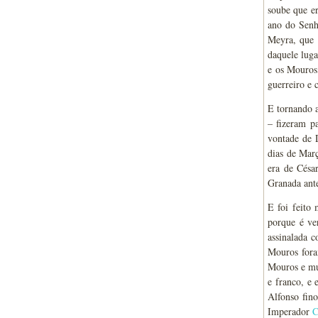
soube que er
ano do Senho
Meyra, que 
daquele luga
e os Mouros
guerreiro e 
E tornando a
– fizeram pa
vontade de 
dias de Mar
era de Césa
Granada ante
E foi feito
porque é ve
assinalada c
Mouros fora
Mouros e mui
e franco, e
Alfonso fin
Imperador
C