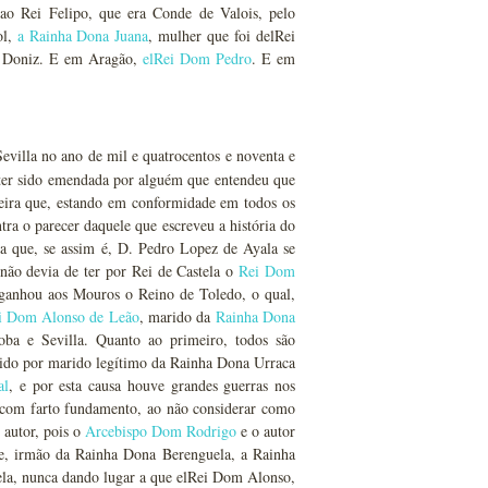
 ao Rei Felipo, que era Conde de Valois, pelo
ol,
a Rainha Dona Juana
, mulher que foi delRei
m Doniz. E em Aragão,
elRei Dom Pedro
. E em
evilla no ano de mil e quatrocentos e noventa e
ter sido emendada por alguém que entendeu que
eira que, estando em conformidade em todos os
tra o parecer daquele que escreveu a história do
 que, se assim é, D. Pedro Lopez de Ayala se
não devia de ter por Rei de Castela o
Rei Dom
anhou aos Mouros o Reino de Toledo, o qual,
i Dom Alonso de Leão
, marido da
Rainha Dona
ba e Sevilla. Quanto ao primeiro, todos são
ido por marido legítimo da Rainha Dona Urraca
al
, e por esta causa houve grandes guerras nos
 com farto fundamento, ao não considerar como
 autor, pois o
Arcebispo Dom Rodrigo
e o autor
e, irmão da Rainha Dona Berenguela, a Rainha
tela, nunca dando lugar a que elRei Dom Alonso,