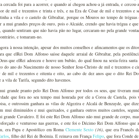
a cercada foi para a acorrer, e quando aí chegou achou-a já entrada, e cercou-
r de mil e trezentos e trinta e três, e na Era de César de mil e trezentos e
tinha a vila e o castelo de Gibraltar, porque os Mouros no tempo de trégu
r a mui grandes preços de ouro, pois o Alcaide, crendo que havia trégua e que 
, quando sentiram que não havia pão no lugar, cercaram-no pela grande vonta
contrário, e tomaram-no.
gora à nossa intenção, apesar dos muitos conselhos e afincamentos que os dit
ra que elRei Dom Alfonso saísse daquele arraial de Gibraltar, pela pestilência
Deus que elRei adoeceu e houve um bubão, do qual finou na sexta-feira santa
ço do ano do Nascimento de nosso Senhor Jesu-Christo de mil e trezentos e ci
r de mil e trezentos e oitenta e oito, ao cabo de dez anos que o dito Rei 
 a vila de Tarifa, segundo dito havemos.
 mui grande pranto pelo Rei Dom Alfonso por todos os seus, que tiveram mu
rdade que fora no seu tempo mui honrada por ele a Coroa de Castela, pois v
oisa, e outrossim ganhara as vilas de Algezira e Alcalá de Benzayde, que diz
m mui diminuídos e mui queixados, e ganhara outros muitos castelos, segundo
 grande Cavaleiro. E foi este Rei Dom Alfonso não mui grande de corpo, mas d
 esforçado e venturoso nas guerras, e este foi o Décimo Rei Dom Alfonso que
ou, era Papa e Apostólico em Roma
Clemente Sexto
(16)
, que era Francês d
arlos
, filho del Rei de Boémia. E reinava em França
Felipo
, que fora Conde de