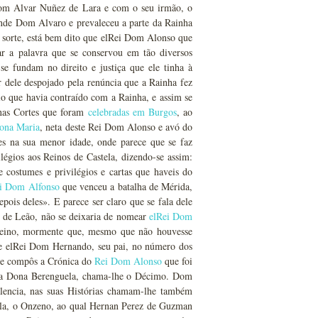
Dom Alvar Nuñez de Lara e com o seu irmão, o
nde Dom Alvaro e prevaleceu a parte da Rainha
a sorte, está bem dito que elRei Dom Alonso que
r a palavra que se conservou em tão diversos
 fundam no direito e justiça que ele tinha à
 dele despojado pela renúncia que a Rainha fez
o que havia contraído com a Rainha, e assim se
 nas Cortes que foram
celebradas em Burgos
, ao
ona Maria
, neta deste Rei Dom Alonso e avó do
res na sua menor idade, onde parece que se faz
gios aos Reinos de Castela, dizendo-se assim:
 costumes e privilégios e cartas que haveis do
i Dom Alfonso
que venceu a batalha de Mérida,
ois deles». E parece ser claro que se fala dele
i de Leão, não se deixaria de nomear
elRei Dom
 Reino, mormente que, mesmo que não houvesse
õe elRei Dom Hernando, seu pai, no número dos
que compôs a Crónica do
Rei Dom Alonso
que foi
ha Dona Berenguela, chama-lhe o Décimo. Dom
encia, nas suas Histórias chamam-lhe também
la, o Onzeno, ao qual Hernan Perez de Guzman