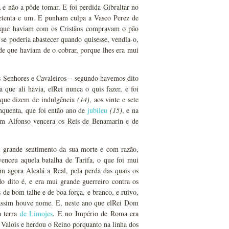
a e não a pôde tomar. E foi perdida Gibraltar no
 setenta e um. E punham culpa a Vasco Perez de
as que haviam com os Cristãos compravam o pão
se poderia abastecer quando quisesse, vendia-o,
de que haviam de o cobrar, porque lhes era mui
os Senhores e Cavaleiros – segundo havemos dito
 que ali havia, elRei nunca o quis fazer, e foi
 que dizem de indulgência
(14)
, aos vinte e sete
nquenta, que foi então ano de
jubileu
(15)
, e na
Dom Alfonso vencera os Reis de Benamarin e de
i grande sentimento da sua morte e com razão,
enceu aquela batalha de Tarifa, o que foi mui
em agora Alcalá a Real, pela perda das quais os
 dito é, e era mui grande guerreiro contra os
e bom talhe e de boa força, e branco, e ruivo,
 assim houve nome. E, neste ano que elRei Dom
a terra
de Limojes
. E no Império de Roma era
 Valois e herdou o Reino porquanto na linha dos