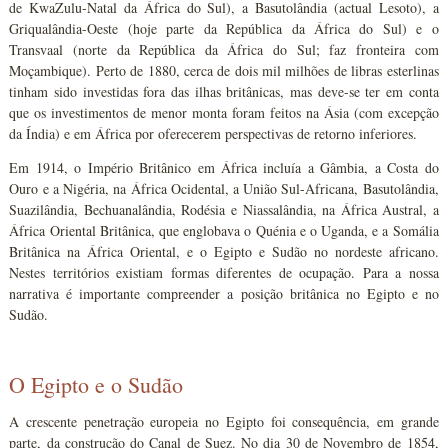
de KwaZulu-Natal da África do Sul), a Basutolândia (actual Lesoto), a
Griqualândia-Oeste (hoje parte da República da África do Sul) e o
Transvaal (norte da República da África do Sul; faz fronteira com
Moçambique). Perto de 1880, cerca de dois mil milhões de libras esterlinas
tinham sido investidas fora das ilhas britânicas, mas deve-se ter em conta
que os investimentos de menor monta foram feitos na Ásia (com excepção
da Índia) e em África por oferecerem perspectivas de retorno inferiores.
Em 1914, o Império Britânico em África incluía a Gâmbia, a Costa do
Ouro e a Nigéria, na África Ocidental, a União Sul-Africana, Basutolândia,
Suazilândia, Bechuanalândia, Rodésia e Niassalândia, na África Austral, a
África Oriental Britânica, que englobava o Quénia e o Uganda, e a Somália
Britânica na África Oriental, e o Egipto e Sudão no nordeste africano.
Nestes territórios existiam formas diferentes de ocupação. Para a nossa
narrativa é importante compreender a posição britânica no Egipto e no
Sudão.
O Egipto e o Sudão
A crescente penetração europeia no Egipto foi consequência, em grande
parte, da construção do Canal de Suez. No dia 30 de Novembro de 1854,