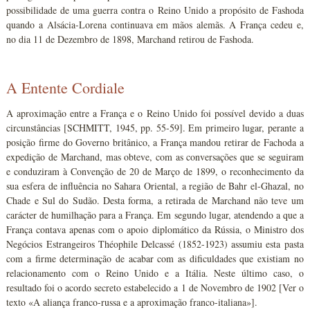
possibilidade de uma guerra contra o Reino Unido a propósito de Fashoda
quando a Alsácia-Lorena continuava em mãos alemãs. A França cedeu e,
no dia 11 de Dezembro de 1898, Marchand retirou de Fashoda.
A Entente Cordiale
A aproximação entre a França e o Reino Unido foi possível devido a duas
circunstâncias [SCHMITT, 1945, pp. 55-59]. Em primeiro lugar, perante a
posição firme do Governo britânico, a França mandou retirar de Fachoda a
expedição de Marchand, mas obteve, com as conversações que se seguiram
e conduziram à Convenção de 20 de Março de 1899, o reconhecimento da
sua esfera de influência no Sahara Oriental, a região de Bahr el-Ghazal, no
Chade e Sul do Sudão. Desta forma, a retirada de Marchand não teve um
carácter de humilhação para a França. Em segundo lugar, atendendo a que a
França contava apenas com o apoio diplomático da Rússia, o Ministro dos
Negócios Estrangeiros Théophile Delcassé (1852-1923) assumiu esta pasta
com a firme determinação de acabar com as dificuldades que existiam no
relacionamento com o Reino Unido e a Itália. Neste último caso, o
resultado foi o acordo secreto estabelecido a 1 de Novembro de 1902 [Ver o
texto «A aliança franco-russa e a aproximação franco-italiana»].