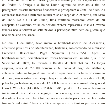
do Poder. A França e o Reino Unido agiram de imediato a fim de
protegerem os seus interesses financeiros e protegerem o Canal de Suez. As
esquadras francesa e britânica reuniram-se ao largo de Alexandria, em Maio
de 1882. No dia 11 de Junho, uma multidão massacrou cerca de 50
europeus. O Governo britânico decidiu exercer represálias, mas o Governo
francês não autorizou os seus navios a participar num acto de guerra que
não tinha sido declarada.
No dia 11 de Julho, teve início o bombardeamento de Alexandria,
efectuado pela Frota do Mediterrâneo, britânica, sob comando do almirante
Frederick Beauchamp Paget Seymour (1821-1895). Após o
bombardeamento, desembarcaram tropas britânicas em Ismaília e, a 13 de
Setembro de 1882, foi travada a Batalha de Tell el-Kibir. As forças
egípcias, cerca de 22.000 homens e 60 bocas de fogo de artilharia,
entrincheiradas ao longo de um canal de água doce e da linha de caminho
de ferro, não resistiram ao ataque lançado ainda de noite, cerca das 05H00,
pelas forças britânicas, cerca de 17.000 homens sob o comando do general
Garnet Wolseley [EGGENBERGER, 1985, p. 430]. As forças britânicas
iniciaram de imediato a perseguição das forças egípcias que retiraram em
desordem. O coronel Urabi foi capturado e enviado para o exílio. Foi posto
fim ao "condomínio" franco-britânico e apenas os Britânicos permaneceram