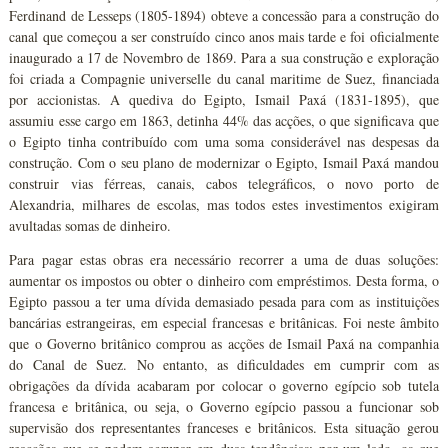
Ferdinand de Lesseps (1805-1894) obteve a concessão para a construção do
canal que começou a ser construído cinco anos mais tarde e foi oficialmente
inaugurado a 17 de Novembro de 1869. Para a sua construção e exploração
foi criada a Compagnie universelle du canal maritime de Suez, financiada
por accionistas. A quediva do Egipto, Ismail Paxá (1831-1895), que
assumiu esse cargo em 1863, detinha 44% das acções, o que significava que
o Egipto tinha contribuído com uma soma considerável nas despesas da
construção. Com o seu plano de modernizar o Egipto, Ismail Paxá mandou
construir vias férreas, canais, cabos telegráficos, o novo porto de
Alexandria, milhares de escolas, mas todos estes investimentos exigiram
avultadas somas de dinheiro.
Para pagar estas obras era necessário recorrer a uma de duas soluções:
aumentar os impostos ou obter o dinheiro com empréstimos. Desta forma, o
Egipto passou a ter uma dívida demasiado pesada para com as instituições
bancárias estrangeiras, em especial francesas e britânicas. Foi neste âmbito
que o Governo britânico comprou as acções de Ismail Paxá na companhia
do Canal de Suez. No entanto, as dificuldades em cumprir com as
obrigações da dívida acabaram por colocar o governo egípcio sob tutela
francesa e britânica, ou seja, o Governo egípcio passou a funcionar sob
supervisão dos representantes franceses e britânicos. Esta situação gerou