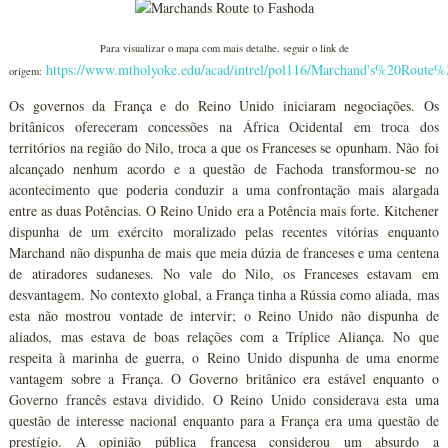
Para visualizar o mapa com mais detalhe, seguir o link de
https://www.mtholyoke.edu/acad/intrel/pol116/Marchand's%20Route
origem:
Os governos da França e do Reino Unido iniciaram negociações. Os
britânicos ofereceram concessões na África Ocidental em troca dos
territórios na região do Nilo, troca a que os Franceses se opunham. Não foi
alcançado nenhum acordo e a questão de Fachoda transformou-se no
acontecimento que poderia conduzir a uma confrontação mais alargada
entre as duas Potências. O Reino Unido era a Potência mais forte. Kitchener
dispunha de um exército moralizado pelas recentes vitórias enquanto
Marchand não dispunha de mais que meia dúzia de franceses e uma centena
de atiradores sudaneses. No vale do Nilo, os Franceses estavam em
desvantagem. No contexto global, a França tinha a Rússia como aliada, mas
esta não mostrou vontade de intervir; o Reino Unido não dispunha de
aliados, mas estava de boas relações com a Tríplice Aliança. No que
respeita à marinha de guerra, o Reino Unido dispunha de uma enorme
vantagem sobre a França. O Governo britânico era estável enquanto o
Governo francês estava dividido. O Reino Unido considerava esta uma
questão de interesse nacional enquanto para a França era uma questão de
prestígio. A opinião pública francesa considerou um absurdo a