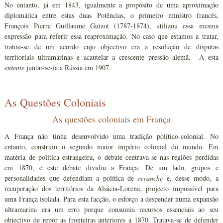
No entanto, já em 1843, igualmente a propósito de uma aproximação
diplomática entre estas duas Potências, o primeiro ministro francês,
François Pierre Guillaume Guizot (1787-1874), utilizou essa mesma
expressão para referir essa reaproximação. No caso que estamos a tratar,
tratou-se de um acordo cujo objectivo era a resolução de disputas
territoriais ultramarinas e acautelar a crescente pressão alemã. A esta
entente
juntar-se-ia a Rússia em 1907.
As Questões Coloniais
As questões coloniais em França
A França não tinha desenvolvido uma tradição político-colonial. No
entanto, construiu o segundo maior império colonial do mundo. Em
matéria de política estrangeira, o debate centrava-se nas regiões perdidas
em 1870, e este debate dividiu a França. De um lado, grupos e
personalidades que defendiam a política de
revanche
e, desse modo, a
recuperação dos territórios da Alsácia-Lorena, projecto impossível para
uma França isolada. Para esta facção, o esforço a despender numa expansão
ultramarina era um erro porque consumia recursos essenciais ao seu
objectivo de repor as fronteiras anteriores a 1870. Tratava-se de defender