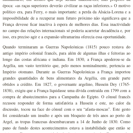
época: «as raças superiores deverão civilizar as raças inferiores.» O motivo
político era, para Ferry, o mais importante: a perda da Alsácia-Lorena e a
impossibilidade de a recuperar num futuro próximo não significava que a
França devesse ficar inactiva à espera de melhores dias. Essa inactividade
no campo das relações internacionais só poderia acarretar decadência e, por
isso, era preciso agir e a expansão ultramarina oferecia essa oportunidade.
Quando terminaram as Guerras Napoleónicas (1815) pouco restava do
antigo império colonial francês, para além de algumas ilhas e feitorias ao
longo das costas africana e indiana. Em 1830, a França apoderou-se da
Argélia, um vasto território que, pelo menos nominalmente, pertencia ao
Império otomano. Durante as Guerras Napoleónicas a França importou
grandes quantidades de bens alimentares da Argélia, em grande parte
obtidos a crédito. Em 1827, o governante argelino, Hussein Dey (1765-
1838), exigiu que a França liquidasse uma dívida contraída em 1799 com a
compra de abastecimentos para a Campanha do Egipto. O cônsul francês
recusou responder de forma satisfatória a Hussein e este, no calor da
discussão, tocou na face do cônsul com o seu “afasta-moscas”. Este gesto
foi considerado um insulto e após um bloqueio de três anos ao porto de
Argel, as tropas francesas desembarcaram a 14 de Junho de 1830. Como
pano de fundo destes acontecimentos estava a instabilidade que então se