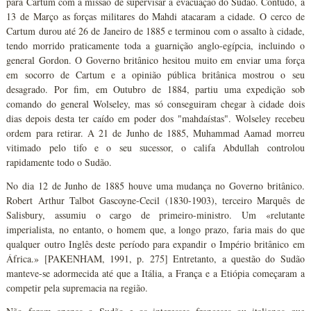
para Cartum com a missão de supervisar a evacuação do Sudão. Contudo, a
13 de Março as forças militares do Mahdi atacaram a cidade. O cerco de
Cartum durou até 26 de Janeiro de 1885 e terminou com o assalto à cidade,
tendo morrido praticamente toda a guarnição anglo-egípcia, incluindo o
general Gordon. O Governo britânico hesitou muito em enviar uma força
em socorro de Cartum e a opinião pública britânica mostrou o seu
desagrado. Por fim, em Outubro de 1884, partiu uma expedição sob
comando do general Wolseley, mas só conseguiram chegar à cidade dois
dias depois desta ter caído em poder dos "mahdaístas". Wolseley recebeu
ordem para retirar. A 21 de Junho de 1885, Muhammad Aamad morreu
vitimado pelo tifo e o seu sucessor, o califa Abdullah controlou
rapidamente todo o Sudão.
No dia 12 de Junho de 1885 houve uma mudança no Governo britânico.
Robert Arthur Talbot Gascoyne-Cecil (1830-1903), terceiro Marquês de
Salisbury, assumiu o cargo de primeiro-ministro. Um «relutante
imperialista, no entanto, o homem que, a longo prazo, faria mais do que
qualquer outro Inglês deste período para expandir o Império britânico em
África.» [PAKENHAM, 1991, p. 275] Entretanto, a questão do Sudão
manteve-se adormecida até que a Itália, a França e a Etiópia começaram a
competir pela supremacia na região.