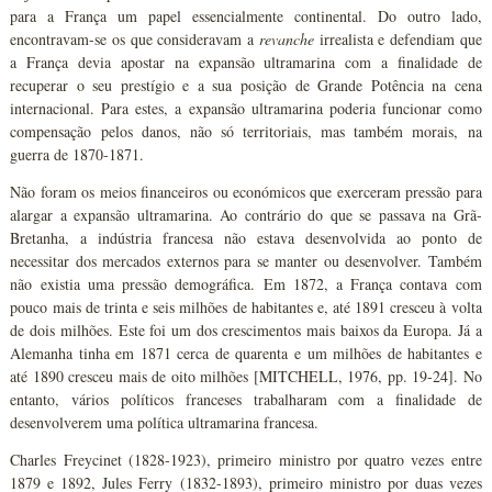
para a França um papel essencialmente continental. Do outro lado,
encontravam-se os que consideravam a
revanche
irrealista e defendiam que
a França devia apostar na expansão ultramarina com a finalidade de
recuperar o seu prestígio e a sua posição de Grande Potência na cena
internacional. Para estes, a expansão ultramarina poderia funcionar como
compensação pelos danos, não só territoriais, mas também morais, na
guerra de 1870-1871.
Não foram os meios financeiros ou económicos que exerceram pressão para
alargar a expansão ultramarina. Ao contrário do que se passava na Grã-
Bretanha, a indústria francesa não estava desenvolvida ao ponto de
necessitar dos mercados externos para se manter ou desenvolver. Também
não existia uma pressão demográfica. Em 1872, a França contava com
pouco mais de trinta e seis milhões de habitantes e, até 1891 cresceu à volta
de dois milhões. Este foi um dos crescimentos mais baixos da Europa. Já a
Alemanha tinha em 1871 cerca de quarenta e um milhões de habitantes e
até 1890 cresceu mais de oito milhões [MITCHELL, 1976, pp. 19-24]. No
entanto, vários políticos franceses trabalharam com a finalidade de
desenvolverem uma política ultramarina francesa.
Charles Freycinet (1828-1923), primeiro ministro por quatro vezes entre
1879 e 1892, Jules Ferry (1832-1893), primeiro ministro por duas vezes