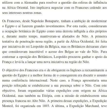
utilizou com a Alemanha para resolver a questão das esferas de influência
na África Oriental. Isto implicava negociar com os Franceses cedendo aos
seus interesses noutras zonas.
Os Franceses, desde Napoleão Bonaparte, tinham a ambição de modernizar
o Egipto e aí fazerem grandes investimentos. Por esta razão, consideraram
a ocupação britânica do Egipto como uma derrota infligida a eles próprios
e, durante muito tempo, mantiveram-se afastados do Nilo. A primeira
tentativa de penetração nessa região, a partir da África Ocidental, foi feita
por iniciativa do rei Leopoldo da Bélgica, mas os Britânicos deixaram claro
que consideravam inaceitável o acesso dos Belgas ao vale do Nilo. Para
contornar a oposição dos Britânicos, Leopoldo procurou ganhar o apoio da
França e levá-la a lançar uma nova iniciativa na região do Nilo.
O objectivo dos Franceses era o de obrigarem os Ingleses a reexaminarem a
questão do Egipto e a melhor forma de o conseguirem era discutir o assunto
numa conferência internacional. Neste caso, a França apresentaria uma
posição reforçada se estabelecesse a sua presença sobre o Nilo. Com este
objectivo, foram organizadas várias expedições com origem na África
Ocidental, mas também na Etiópia, com a missão de estabelecerem uma
presença francesa no Alto Nilo. A primeira dessas expedições, a Expedição
Monteil, foi organizada em 1893. A última, a Expedição Marchand, teve