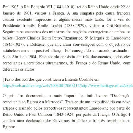
Em 1903, o Rei Eduardo VII (1841-1910), rei do Reino Unido desde 22 de
Janeiro de 1901, visitou a França. A sua simpatia pela causa francesa
causou excelente impressão e, alguns meses mais tarde, foi a vez do
Presidente francês, Émile Loubet (1838-1929), visitar a Grã-Bretanha.
Seguiram-se encontros dos ministros dos negócios estrangeiros de ambos os
países, Henry Charles Keith Petty-Fitzmaurice, 5º Marquês de Lansdowne
(1845-1927), e Delcassé, que iniciaram conversações com o objectivo de
estabelecerem uma possível aliança. Foi conseguido um acordo, assinado a
8 de Abril de 1904. Este acordo consistia em três documentos, todos eles
respeitantes a territórios ultramarinos, de França e do Reino Unido, com
diferentes estatutos.
[Texto dos acordos que constituem a Entente Cordiale em
https://web.archive.org/web/20040812065412/http://www.heritage.nf.ca/explo
O primeiro documento, o mais importante, intitulava-se “Declaração
respeitante ao Egipto e a Marrocos”. Trata-se de um texto dividido em nove
artigos e assinado pelos respectivos representantes: Lansdowne por parte do
Reino Unido e Paul Cambon (1843-1924) por parte da França. O Artigo I
contém uma declaração dos Governos britânico e francês respeitante ao
Egipto: