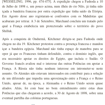
[WESSELING, 1996, pp. 474-475]. A expedição chegou a Fashoda a 10
de Julho de 1898 e, um pouco acima, num ilhéu do rio Nilo, já tinha sido
içada a bandeira francesa por outra expedição que tinha saído da Etiópia.
Em Agosto desse ano registaram-se confrontos com os Mahdistas que
acabaram por retirar. A 3 de Setembro, Marchand concluiu um tratado pelo
qual a França estabelecia um protectorado sobre o território do povo
Shilluk.
Após a conquista de Ondurmã, Kitchener dirigiu-se para Fashoda onde
chegou no dia 19. Kitchener protestou contra a presença francesa e mandou
içar a bandeira egípcia. Marchand não tinha espaço de manobra para se
opor já que os Franceses tinham defendido, contra o domínio inglês, que
era necessário apoiar os direitos do Egipto, que incluía o Sudão. O
Governo francês avaliou mal o interesse das outras Potências em apoiar a
França. A Rússia não tinha nenhum interesse em intrometer-se neste
assunto. Os Alemães não estavam interessados em contribuir para a solução
de um diferendo que impedia uma aproximação entre a França e o Reino
Unido, apesar de, na época, a Alemanha e o Reino Unido serem quase
aliados. Aliás, foi com base no bom entendimento entre estas duas
Potências que elas chegaram a acordo, a 30 de Agosto de 1898, sobre uma
eventual partilha das colónias portuguesas.