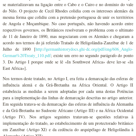
se materializavam na ligação entre o Cabo e o Cairo e no domínio do vale
do Nilo. O projecto de Cecil Rhodes colidia com os interesses alemães da
mesma forma que colidiu com a pretensão portuguesa de unir os territórios
de Angola e Moçambique. No caso português, não havendo acordo entre
respectivos governos, os Britânicos resolveram o problema com o ultimato
de 11 de Janeiro de 1890, mas negociaram com os Alemães e chegaram a
acordo nos termos do já referido Tratado de Heligolândia-Zanzibar de 1 de
Julho de 1890 [
http://germanhistorydocs.ghi-dc.org/pdf/eng/606_Anglo-
German%20Treaty_110.pdf
; existe um erro no segundo parágrafo do ponto
3. Do Artigo I porque onde se lê «In Southwest Africa» deve ler-se «In
East Africa»].
Nos termos deste tratado, no Artigo I, era feita a demarcação das esferas de
influência alemã e da Grã-Bretanha na África Oriental. O Artigo II
estabelecia as medidas a serem adoptadas por cada uma destas Potências
para a implementação das linhas de demarcação descritas no artigo anterior.
Em seguida tratava-se da demarcação das esferas de influência da Alemanha
e da Grã-Bretanha no Sudoeste Africano (Artigo III) e na África Ocidental
(Artigo IV). Nos artigos seguintes tratavam-se questões relativas à
implementação do tratado, ao estabelecimento de um protectorado britânico
em Zanzibar (Artigo XI) e da cedência do arquipélago de Heligolândia à
Alemanha (Artigo XII).