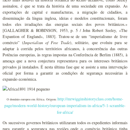
assinalou, é que se trata da história de uma sociedade em expansão. As
exportações de capital e manufacturas, a migração de cidadãos, a
disseminação da língua inglesa, ideias e modelos constitucionais, foram
todos eles irradiações das energias sociais dos povos britânicos.»
[GALLAGHER & ROBINSON, 1953, p. 5 / John Robert Seeley, «The
Expantion of England», 1883]. Tratou-se de um “imperialismo de livre
comércio” (
Imperialism of Free Trade
), solitário, que evoluiu para se
adaptar à corrida pelos territórios africanos, à concorrência das outras
Potências europeias, às regras impostas na Conferência de Berlim (1885), à
ameaça que a nova conjectura representava para os interesses britânicos
privados já instalados. É nesta última fase que se assiste a uma intervenção
oficial por forma a garantir as condições de segurança necessárias à
expansão económica.
http://mrwigginshistoryclass.com/home-
O domínio europeu em África. Origem:
page/modern-world-history/european-imperialism-in-africa/5-1-scramble-
for-africa/
Os sucessivos governos britânicos utilizaram todos os expedientes informais
para garantir a segurança nas regiões onde o comércio britânico tinha