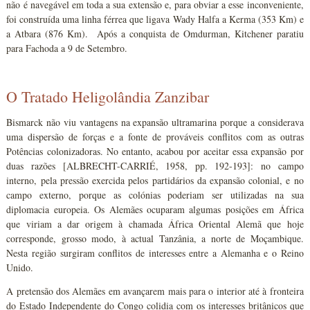
não é navegável em toda a sua extensão e, para obviar a esse inconveniente,
foi construída uma linha férrea que ligava Wady Halfa a Kerma (353 Km) e
a Atbara (876 Km). Após a conquista de Omdurman, Kitchener paratiu
para Fachoda a 9 de Setembro.
O Tratado Heligolândia Zanzibar
Bismarck não viu vantagens na expansão ultramarina porque a considerava
uma dispersão de forças e a fonte de prováveis conflitos com as outras
Potências colonizadoras. No entanto, acabou por aceitar essa expansão por
duas razões [ALBRECHT-CARRIÉ, 1958, pp. 192-193]: no campo
interno, pela pressão exercida pelos partidários da expansão colonial, e no
campo externo, porque as colónias poderiam ser utilizadas na sua
diplomacia europeia. Os Alemães ocuparam algumas posições em África
que viriam a dar origem à chamada África Oriental Alemã que hoje
corresponde, grosso modo, à actual Tanzânia, a norte de Moçambique.
Nesta região surgiram conflitos de interesses entre a Alemanha e o Reino
Unido.
A pretensão dos Alemães em avançarem mais para o interior até à fronteira
do Estado Independente do Congo colidia com os interesses britânicos que