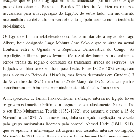
reacções que se podem agrupar em duas tendências: por um lado, os que
pretendiam obter na Europa e Estados Unidos da América os recursos
necessários para a recuperação do Egipto; do outro lado, um movimento
nacionalista que defendia um renascimento egípcio assente numa tendência
pró-islâmica.
Os Egípcios tinham estabelecido o controlo militar até à região do Lago
Albert, hoje designado Lago Mobutu Sese Seko e que se situa na actual
fronteira entre o Uganda e a República Democrática do Congo. As
expedições militares que os levaram tão a Sul destinaram-se a dominar os
reinos tribais da região e combater os traficantes árabes de escravos. Os
Egípcios também se expandiram para Leste. Entre 1872 e 1875 avançaram
para a costa do Reino da Abissínia, mas foram derrotados em Gundet (13
de Novembro de 1875) e em Gura (25 de Março de 1876. Estas campanhas
contribuíram também para criar ainda mais dificuldades financeiras.
A incapacidade de Ismail Paxá controlar a situação interna no Egipto levou
os governos francês e britânico a forçarem o seu afastamento. Sucedeu-lhe
o seu filho Muhammad Tewfik (1852-1892), que assumiu o cargo a 15 de
Novembro de 1879. Ainda neste ano, tinha começado a agitação provocada
pelo grupo nacionalista liderado pelo coronel Ahmed Urabi (1841-1911),
que se opunha à intervenção estrangeira nos assuntos internos do Egipto.
No Verão de 1881, os militares egípcios liderados por Urabi apoderaram-se