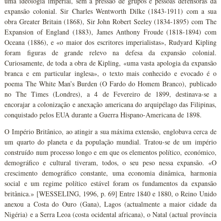
uma ideologia imperial, sem a pressão de grupos e pessoas defensoras da
expansão colonial. Sir Charles Wentworth Dilke (1843-1911) com a sua
obra Greater Britain (1868), Sir John Robert Seeley (1834-1895) com The
Expansion of England (1883), James Anthony Froude (1818-1894) com
Oceana (1886), e «o maior dos escritores imperialistas», Rudyard Kipling
foram figuras de grande relevo na defesa da expansão colonial.
Curiosamente, de toda a obra de Kipling, «uma vasta apologia da expansão
branca e em particular inglesa», o texto mais conhecido e evocado é o
poema The White Man’s Burden (O Fardo do Homem Branco), publicado
no The Times (Londres), a 4 de Fevereiro de 1899, destinava-se a
encorajar a colonização e anexação americana do arquipélago das Filipinas,
conquistado pelos EUA durante a Guerra Hispano-Americana de 1898.
O Império Britânico, ao atingir a sua máxima extensão, englobava cerca de
um quarto do planeta e da população mundial. Tratou-se de um império
construído num processo longo e em que os elementos político, económico,
demográfico e cultural tiveram, todos, o seu peso nessa expansão. «O
crescimento demográfico constante, uma economia dinâmica, harmonia
social e um regime político estável foram os fundamentos da expansão
britânica.» [WESSELING, 1996, p. 69] Entre 1840 e 1880, o Reino Unido
anexou a Costa do Ouro (Gana), Lagos (actualmente a maior cidade da
Nigéria) e a Serra Leoa (costa ocidental africana), o Natal (actual província