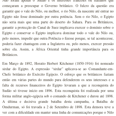
Não foram apenas o Sudão e os interesses franceses ou italianos que
começaram a preocupar o Governo britânico. O fulcro da questão era
garantir que o vale do Nilo, ou melhor, o rio Nilo, da nascente até entrar no
Egipto não fosse dominado por outra potência. Sem o rio Nilo, o Egipto
não seria mais que uma parte do deserto do Sahara. Para os Britânicos,
garantir a protecção do Canal de Suez implicava exercer o domínio sobre o
Egipto e conservar o Egipto implicava dominar todo o vale do Nilo ou,
pelo menos, impedir que outra Potência o fizesse porque, se tal acontecesse,
poderia fazer chantagem com a Inglaterra ou, pelo menos, exercer pressão
sobre ela. Assim, a África Oriental tinha grande importância para os
Britânicos.
Em Março de 1892, Horatio Herbert Kitchener (1850-1916) foi nomeado
sirdar do Egipto. A expressão “sirdar” aplicava-se ao Comandante-em-
Chefe britânico do Exército Egípcio. O esforço que os britânicos faziam
então em várias partes do mundo para defenderem os seus interesses e a
falta de recursos financeiros do Egipto levaram a que a reconquista do
Sudão só tivesse início em 1896. Esta reconquista foi realizada por uma
forma militar anglo-egípcia sob o comando de Kitchener e durou até 1898.
A última e decisiva grande batalha desta campanha, a Batalha de
Omdurman, só foi travada a 2 de Setembro de 1898. Esta demora teve a
ver com a dificuldade em manter uma linha de comunicações porque o Nilo