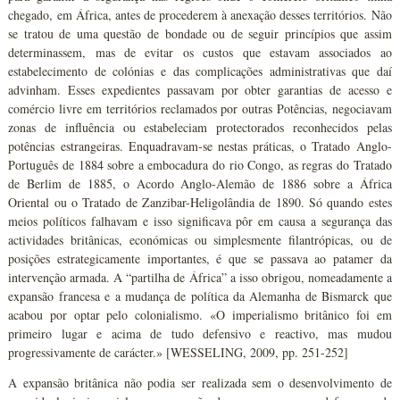
chegado, em África, antes de procederem à anexação desses territórios. Não
se tratou de uma questão de bondade ou de seguir princípios que assim
determinassem, mas de evitar os custos que estavam associados ao
estabelecimento de colónias e das complicações administrativas que daí
advinham. Esses expedientes passavam por obter garantias de acesso e
comércio livre em territórios reclamados por outras Potências, negociavam
zonas de influência ou estabeleciam protectorados reconhecidos pelas
potências estrangeiras. Enquadravam-se nestas práticas, o Tratado Anglo-
Português de 1884 sobre a embocadura do rio Congo, as regras do Tratado
de Berlim de 1885, o Acordo Anglo-Alemão de 1886 sobre a África
Oriental ou o Tratado de Zanzibar-Heligolândia de 1890. Só quando estes
meios políticos falhavam e isso significava pôr em causa a segurança das
actividades britânicas, económicas ou simplesmente filantrópicas, ou de
posições estrategicamente importantes, é que se passava ao patamer da
intervenção armada. A “partilha de África” a isso obrigou, nomeadamente a
expansão francesa e a mudança de política da Alemanha de Bismarck que
acabou por optar pelo colonialismo. «O imperialismo britânico foi em
primeiro lugar e acima de tudo defensivo e reactivo, mas mudou
progressivamente de carácter.» [WESSELING, 2009, pp. 251-252]
A expansão britânica não podia ser realizada sem o desenvolvimento de