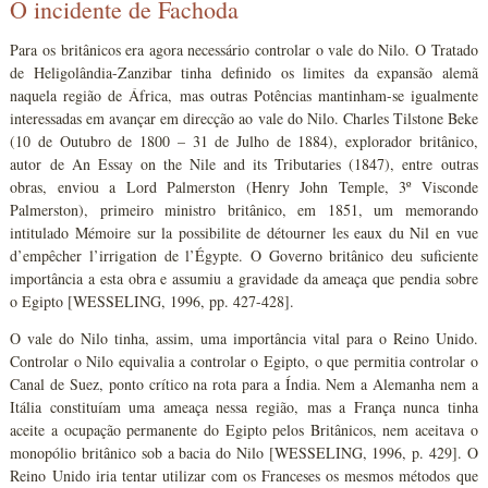
O incidente de Fachoda
Para os britânicos era agora necessário controlar o vale do Nilo. O Tratado
de Heligolândia-Zanzibar tinha definido os limites da expansão alemã
naquela região de África, mas outras Potências mantinham-se igualmente
interessadas em avançar em direcção ao vale do Nilo. Charles Tilstone Beke
(10 de Outubro de 1800 – 31 de Julho de 1884), explorador britânico,
autor de An Essay on the Nile and its Tributaries (1847), entre outras
obras, enviou a Lord Palmerston (Henry John Temple, 3º Visconde
Palmerston), primeiro ministro britânico, em 1851, um memorando
intitulado Mémoire sur la possibilite de détourner les eaux du Nil en vue
d’empêcher l’irrigation de l’Égypte. O Governo britânico deu suficiente
importância a esta obra e assumiu a gravidade da ameaça que pendia sobre
o Egipto [WESSELING, 1996, pp. 427-428].
O vale do Nilo tinha, assim, uma importância vital para o Reino Unido.
Controlar o Nilo equivalia a controlar o Egipto, o que permitia controlar o
Canal de Suez, ponto crítico na rota para a Índia. Nem a Alemanha nem a
Itália constituíam uma ameaça nessa região, mas a França nunca tinha
aceite a ocupação permanente do Egipto pelos Britânicos, nem aceitava o
monopólio britânico sob a bacia do Nilo [WESSELING, 1996, p. 429]. O
Reino Unido iria tentar utilizar com os Franceses os mesmos métodos que