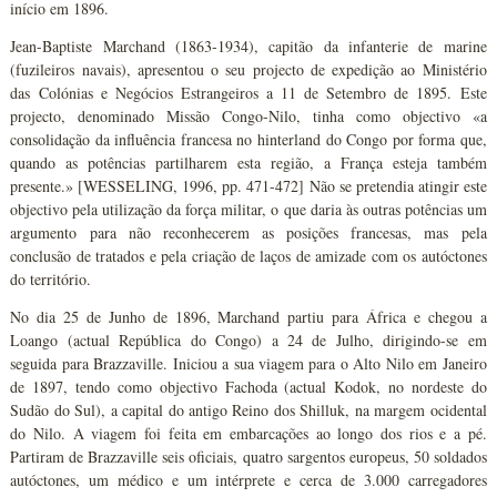
início em 1896.
Jean-Baptiste Marchand (1863-1934), capitão da infanterie de marine
(fuzileiros navais), apresentou o seu projecto de expedição ao Ministério
das Colónias e Negócios Estrangeiros a 11 de Setembro de 1895. Este
projecto, denominado Missão Congo-Nilo, tinha como objectivo «a
consolidação da influência francesa no hinterland do Congo por forma que,
quando as potências partilharem esta região, a França esteja também
presente.» [WESSELING, 1996, pp. 471-472] Não se pretendia atingir este
objectivo pela utilização da força militar, o que daria às outras potências um
argumento para não reconhecerem as posições francesas, mas pela
conclusão de tratados e pela criação de laços de amizade com os autóctones
do território.
No dia 25 de Junho de 1896, Marchand partiu para África e chegou a
Loango (actual República do Congo) a 24 de Julho, dirigindo-se em
seguida para Brazzaville. Iniciou a sua viagem para o Alto Nilo em Janeiro
de 1897, tendo como objectivo Fachoda (actual Kodok, no nordeste do
Sudão do Sul), a capital do antigo Reino dos Shilluk, na margem ocidental
do Nilo. A viagem foi feita em embarcações ao longo dos rios e a pé.
Partiram de Brazzaville seis oficiais, quatro sargentos europeus, 50 soldados
autóctones, um médico e um intérprete e cerca de 3.000 carregadores