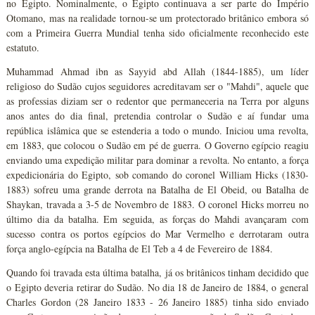
no Egipto. Nominalmente, o Egipto continuava a ser parte do Império
Otomano, mas na realidade tornou-se um protectorado britânico embora só
com a Primeira Guerra Mundial tenha sido oficialmente reconhecido este
estatuto.
Muhammad Ahmad ibn as Sayyid abd Allah (1844-1885), um líder
religioso do Sudão cujos seguidores acreditavam ser o "Mahdi", aquele que
as professias diziam ser o redentor que permaneceria na Terra por alguns
anos antes do dia final, pretendia controlar o Sudão e aí fundar uma
república islâmica que se estenderia a todo o mundo. Iniciou uma revolta,
em 1883, que colocou o Sudão em pé de guerra. O Governo egípcio reagiu
enviando uma expedição militar para dominar a revolta. No entanto, a força
expedicionária do Egipto, sob comando do coronel William Hicks (1830-
1883) sofreu uma grande derrota na Batalha de El Obeid, ou Batalha de
Shaykan, travada a 3-5 de Novembro de 1883. O coronel Hicks morreu no
último dia da batalha. Em seguida, as forças do Mahdi avançaram com
sucesso contra os portos egípcios do Mar Vermelho e derrotaram outra
força anglo-egípcia na Batalha de El Teb a 4 de Fevereiro de 1884.
Quando foi travada esta última batalha, já os britânicos tinham decidido que
o Egipto deveria retirar do Sudão. No dia 18 de Janeiro de 1884, o general
Charles Gordon (28 Janeiro 1833 - 26 Janeiro 1885) tinha sido enviado