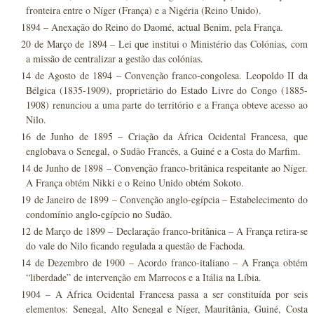
fronteira entre o Níger (França) e a Nigéria (Reino Unido).
1894 – Anexação do Reino do Daomé, actual Benim, pela França.
20 de Março de 1894 – Lei que institui o Ministério das Colónias, com
a missão de centralizar a gestão das colónias.
14 de Agosto de 1894 – Convenção franco-congolesa. Leopoldo II da
Bélgica (1835-1909), proprietário do Estado Livre do Congo (1885-
1908) renunciou a uma parte do território e a França obteve acesso ao
Nilo.
16 de Junho de 1895 – Criação da África Ocidental Francesa, que
englobava o Senegal, o Sudão Francês, a Guiné e a Costa do Marfim.
14 de Junho de 1898 – Convenção franco-britânica respeitante ao Níger.
A França obtém Nikki e o Reino Unido obtém Sokoto.
19 de Janeiro de 1899 – Convenção anglo-egípcia – Estabelecimento do
condomínio anglo-egípcio no Sudão.
12 de Março de 1899 – Declaração franco-britânica – A França retira-se
do vale do Nilo ficando regulada a questão de Fachoda.
14 de Dezembro de 1900 – Acordo franco-italiano – A França obtém
“liberdade” de intervenção em Marrocos e a Itália na Líbia.
1904 – A África Ocidental Francesa passa a ser constituída por seis
elementos: Senegal, Alto Senegal e Níger, Mauritânia, Guiné, Costa