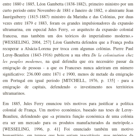
entre 1880 e 1885, Léon Gambetta (1838-1882), primeiro ministro por um
curto período entre Novembro de 1881 e Janeiro de 1882, o almirante Jean
Jauréguiberry (1815-1887) ministro da Marinha e das Colónias, por duas
vezes entre 1879 e 1883, foram os grandes impulsionadores da expansão
ultramarina, em especial Jules Ferry, «o arquitecto da expansão colonial
francesa, mas também um dos teóricos do imperialismo moderno.»
[WESSELING, 2004, 257] Léon Gambetta defendeu que a França podia
recuperar a Alsácia-Lorena por troca com algumas colónias. Pierre Paul
Leroy-Beaulieu (1843-1916) publicou a sua obra
De la colonisation chez
les peuples modernes
, na qual defendia que era necessário passar da
emigração de pessoas - a que os Franceses nunca aderiram em número
significativo: 236.000 entre 1871 e 1900, menos de metade da emigração
em Portugal em igual período [MITCHELL, 1976, p. 135] - para a
emigração de capitais, defendendo o investimento nos territórios
ultramarinos.
Em 1885, Jules Ferry enunciou três motivos para justificar a política
colonial de França. Um motivo económico, baseado nas teses de Leroy-
Beaulieu, defendendo que «a primeira função económica de uma colónia
era ser um mercado para os produtos manufacturados da metrópole.»
[WESSELING, 1996, p. 41] Foi enunciado também um motivo
humanitário, em termos que hoje seriam inaceitáveis, mas próprios da