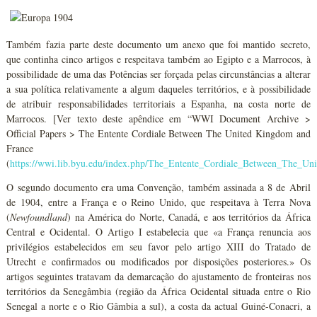
Também fazia parte deste documento um anexo que foi mantido secreto,
que continha cinco artigos e respeitava também ao Egipto e a Marrocos, à
possibilidade de uma das Potências ser forçada pelas circunstâncias a alterar
a sua política relativamente a algum daqueles territórios, e à possibilidade
de atribuir responsabilidades territoriais a Espanha, na costa norte de
Marrocos. [Ver texto deste apêndice em “WWI Document Archive >
Official Papers > The Entente Cordiale Between The United Kingdom and
France
(
https://wwi.lib.byu.edu/index.php/The_Entente_Cordiale_Between_The_U
O segundo documento era uma Convenção, também assinada a 8 de Abril
de 1904, entre a França e o Reino Unido, que respeitava à Terra Nova
(
Newfoundland
) na América do Norte, Canadá, e aos territórios da África
Central e Ocidental. O Artigo I estabelecia que «a França renuncia aos
privilégios estabelecidos em seu favor pelo artigo XIII do Tratado de
Utrecht e confirmados ou modificados por disposições posteriores.» Os
artigos seguintes tratavam da demarcação do ajustamento de fronteiras nos
territórios da Senegâmbia (região da África Ocidental situada entre o Rio
Senegal a norte e o Rio Gâmbia a sul), a costa da actual Guiné-Conacri, a