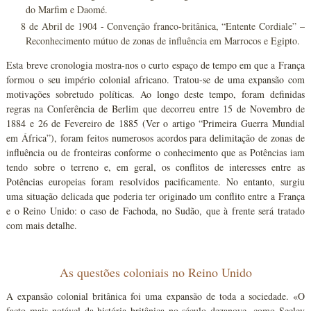
do Marfim e Daomé.
8 de Abril de 1904 - Convenção franco-britânica, “Entente Cordiale” –
Reconhecimento mútuo de zonas de influência em Marrocos e Egipto.
Esta breve cronologia mostra-nos o curto espaço de tempo em que a França
formou o seu império colonial africano. Tratou-se de uma expansão com
motivações sobretudo políticas. Ao longo deste tempo, foram definidas
regras na Conferência de Berlim que decorreu entre 15 de Novembro de
1884 e 26 de Fevereiro de 1885 (Ver o artigo “Primeira Guerra Mundial
em África”), foram feitos numerosos acordos para delimitação de zonas de
influência ou de fronteiras conforme o conhecimento que as Potências iam
tendo sobre o terreno e, em geral, os conflitos de interesses entre as
Potências europeias foram resolvidos pacificamente. No entanto, surgiu
uma situação delicada que poderia ter originado um conflito entre a França
e o Reino Unido: o caso de Fachoda, no Sudão, que à frente será tratado
com mais detalhe.
As questões coloniais no Reino Unido
A expansão colonial britânica foi uma expansão de toda a sociedade. «O
facto mais notável da história britânica no século dezanove, como Seeley