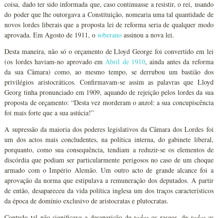
coisa, dado ter sido informada que, caso continuasse a resistir, o rei, usando
do poder que lhe outorgava a Constituição, nomearia uma tal quantidade de
novos lordes liberais que a proposta lei de reforma seria de qualquer modo
aprovada. Em Agosto de 1911, o
soberano
assinou a nova lei.
Desta maneira, não só o orçamento de Lloyd George foi convertido em lei
(os lordes haviam-no aprovado em
Abril de 1910
, ainda antes da reforma
da sua Câmara) como, ao mesmo tempo, se derrubou um bastião dos
privilégios aristocráticos. Confirmavam-se assim as palavras que Lloyd
Georg tinha pronunciado em 1909, aquando de rejeição pelos lordes da sua
proposta de orçamento: “Desta vez morderam o anzol: a sua concupiscência
foi mais forte que a sua astúcia!”
A supressão da maioria dos poderes legislativos da Câmara dos Lordes foi
um dos actos mais concludentes, na política interna, do gabinete liberal,
porquanto, como sua consequência, tendiam a reduzir-se os elementos de
discórdia que podiam ser particularmente perigosos no caso de um choque
armado com o Império Alemão. Um outro acto de grande alcance foi a
aprovação da norma que estipulava a remuneração dos deputados. A partir
de então, desapareceu da vida política inglesa um dos traços característicos
da época de domínio exclusivo de aristocratas e plutocratas.
Contudo tal não significava a desaparição de
todos
os rasgos, de
todas
as