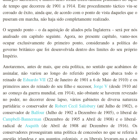
de tempo que decorreu de 1901 a 1914. Este procedimento táctico viu-se
coroado de êxito, ainda que, de acordo com o ponto de vista daqueles que o
puseram em marcha, não haja sido completamente realizado.
O segundo ponto – o da aquisição de aliados pela Inglaterra – será por nós
analisado em capítulo seguinte. Agora, no presente capítulo, vamo-nos
ocupar exclusivamente do primeiro ponto, considerando a política do
governo britânico que foi desenvolvida dentro dos limites do seu próprio
Império.
Anotaremos, antes de mais, que esta política, no sentido que acabámos de
assinalar, não variou ao longo do referido período que abarca todo o
reinado de
Eduardo VII
(22 de Janeiro de 1901 a 6 de Maio de 1910) e os
primeiros anos do reinado do seu filho e sucessor,
Jorge V
(desde 1910 até
ao começo da guerra mundial, em 1914), não obstante se haverem revezado
no poder, no decorrer desse lapso, vários gabinetes de diversa natureza
partidária: o conservador de
Robert Cecil Salisbury
(até Julho de 1902), o
conservador de
Balfour
(Julho de 1902 a Dezembro de 1905), o liberal de
Campbell-Bannerman
(Dezembro de 1905 a Abril de 1908) e o liberal-
radical de
Asquith
(de Abril de 1908 até Dezembro de 1916). Os
conservadores prosseguiram uma política de concessões no que se referia à
questão irlandesa e aos assuntos coloniais, e os liberais levaram-na a cabo