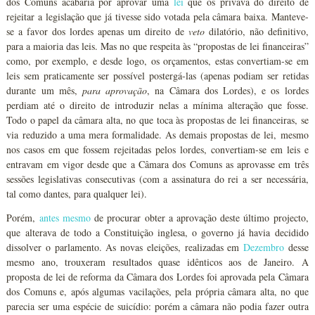
dos Comuns acabaria por aprovar uma
lei
que os privava do direito de
rejeitar a legislação que já tivesse sido votada pela câmara baixa. Manteve-
se a favor dos lordes apenas um direito de
veto
dilatório, não definitivo,
para a maioria das leis. Mas no que respeita às “propostas de lei financeiras”
como, por exemplo, e desde logo, os orçamentos, estas convertiam-se em
leis sem praticamente ser possível postergá-las (apenas podiam ser retidas
durante um mês,
para aprovação
, na Câmara dos Lordes), e os lordes
perdiam até o direito de introduzir nelas a mínima alteração que fosse.
Todo o papel da câmara alta, no que toca às propostas de lei financeiras, se
via reduzido a uma mera formalidade. As demais propostas de lei, mesmo
nos casos em que fossem rejeitadas pelos lordes, convertiam-se em leis e
entravam em vigor desde que a Câmara dos Comuns as aprovasse em três
sessões legislativas consecutivas (com a assinatura do rei a ser necessária,
tal como dantes, para qualquer lei).
Porém,
antes mesmo
de procurar obter a aprovação deste último projecto,
que alterava de todo a Constituição inglesa, o governo já havia decidido
dissolver o parlamento. As novas eleições, realizadas em
Dezembro
desse
mesmo ano, trouxeram resultados quase idênticos aos de Janeiro. A
proposta de lei de reforma da Câmara dos Lordes foi aprovada pela Câmara
dos Comuns e, após algumas vacilações, pela própria câmara alta, no que
parecia ser uma espécie de suicídio: porém a câmara não podia fazer outra