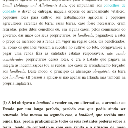
Small Holdings and Allottments Acts
, que impunham aos
concelhos de
condado
o dever de entregar, naquela espécie de arrendamento vitalício,
pequenos lotes para cultivo aos trabalhadores agrícolas e pequenos
agricultores carentes de terra; essas terras, caso fosse necessário, eram
retiradas, pelos ditos conselhos ou, em alguns casos, pelos comissários do
governo, das mãos dos seus proprietários, os
landlords
, pagando-se a estes
o preço de mercado ou a renda em vigor na região dada. Os beneficiados,
tal como os que lhes viessem a suceder no cultivo do lote, obrigavam-se a
pagar uma renda fixa às entidades estatais responsáveis,
não sendo
considerados
proprietários desses lotes, e era o Estado que pagava na
íntegra as indemnizações (ou as rendas, nos casos de arrendamento forçado)
aos
landlords
. Deste modo, o princípio da alienação
obrigatória
da terra
(I)
dos
landlords
passou a aplicar-se não apenas na Irlanda mas também na
própria Inglaterra.
(I) A lei obrigava o
a vender ou, em alternativa, a arrendar ao
landlord
Estado por um longo período, período esse que podia ainda ser
renovado. Mas mesmo no segundo caso, o
, que recebia uma
landlord
renda fixa, perdia praticamente todos os seus restantes poderes sobre a
terra, tendo de contentar-se com essa renda e a situação de mero