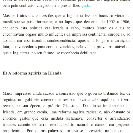
bem pelo contrário, chegado até a prestar-lhes
ajuda
.
Mas os frutos das concessões que a Inglaterra fez aos boers só vieram a
manifestar-se posteriormente; e no lapso que decorreu de 1902 a 1906,
enquanto esta política era levada a cabo, muitos (entre os quais se
encontravam órgãos muito influentes da imprensa continental europeia), ao
assinalarem essa inaudita condescendência, após uma longa e encarniçada
luta, dos vencedores para com os vencidos, nela viam a prova irrefutável de
que a Inglaterra, no seu íntimo, se reconhecia debilitada.
II) A reforma agrária na Irlanda.
Maior impressão ainda causou a concessão que o governo britânico fez de
seguida: um gabinete conservador resolveu levar a cabo aquilo que fizera
recuar, na sua época, o próprio Gladstone. Decidiu-se implementar na
Irlanda, em grande escala, uma reforma agrária radical e, não obstante os
enormes gastos que essa medida reclamava, converter o arrendatário
irlandês carente de terra, revolucionário natural e eterno, em pequeno
proprietário. Por outras palavras, tornava-se necessário acabar com a