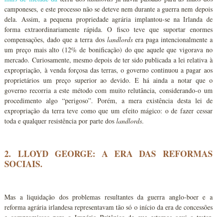
camponeses, e este processo não se deteve nem durante a guerra nem depois
dela. Assim, a pequena propriedade agrária implantou-se na Irlanda de
forma extraordinariamente rápida. O fisco teve que suportar enormes
compensações, dado que a terra dos
landlords
era paga intencionalmente a
um preço mais alto (12% de bonificação) do que aquele que vigorava no
mercado. Curiosamente, mesmo depois de ter sido publicada a lei relativa à
expropriação, à venda forçosa das terras, o governo continuou a pagar aos
proprietários um preço superior ao devido. E há ainda a notar que o
governo recorria a este método com muito relutância, considerando-o um
procedimento algo “perigoso”. Porém, a mera existência desta lei de
expropriação da terra teve como que um efeito mágico: o de fazer cessar
toda e qualquer resistência por parte dos
landlords
.
2. LLOYD GEORGE: A ERA DAS REFORMAS
SOCIAIS.
Mas a liquidação dos problemas resultantes da guerra anglo-boer e a
reforma agrária irlandesa representavam tão só o início da era de concessões