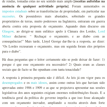
[receitas auferidas na
de rendas, tomadas estas no seu sentido mais amplo
ausência de qualquer actividade própria]
. Foram aumentados os
impostos estaduais
sobre as transferências de propriedade, em particular nas
sucessões
. Os possuidores mais abastados, sobretudo os grandes
proprietários de terras, muito poderosos na Inglaterra, entraram em guerra
aberta contra esta proposta de orçamento. Aquando dum discurso em
Glasgow
, ao dirigir-se num enfático apelo à Câmara dos Lordes,
Lord
Milner
declarou: “ Rechaçai o orçamento, e ao diabo com as
consequências!” Mais tarde, Lloyd George dar-lhe-ia a resposta, ao dizer:
“Os Lordes recusaram o orçamento, mas em seguida foram eles próprios
para o diabo”.
Há duas perguntas que o leitor certamente não se pode deixar de fazer: 1)
porque é que esse orçamento era necessário? 2) Quais eram as classes
sociais que de facto se lhe opunham com tanta tenacidade?
A resposta à primeira pergunta não é difícil. As leis já em vigor para os
desempregados
e os
mais idosos
, assim como outras leis que haviam sido
aprovadas entre 1906 e 1909 e as que se projectava apresentar nas sessões
legislativas dos anos seguintes exigiam enormes redistribuições fiscais. E a
tendência geral da política do governo impelia a que isso fosse alcançado
com um orçamento inovador, ampliando a receita através dum forte