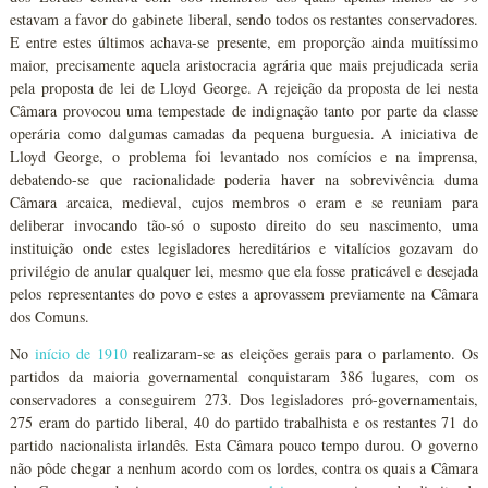
estavam a favor do gabinete liberal, sendo todos os restantes conservadores.
E entre estes últimos achava-se presente, em proporção ainda muitíssimo
maior, precisamente aquela aristocracia agrária que mais prejudicada seria
pela proposta de lei de Lloyd George. A rejeição da proposta de lei nesta
Câmara provocou uma tempestade de indignação tanto por parte da classe
operária como dalgumas camadas da pequena burguesia. A iniciativa de
Lloyd George, o problema foi levantado nos comícios e na imprensa,
debatendo-se que racionalidade poderia haver na sobrevivência duma
Câmara arcaica, medieval, cujos membros o eram e se reuniam para
deliberar invocando tão-só o suposto direito do seu nascimento, uma
instituição onde estes legisladores hereditários e vitalícios gozavam do
privilégio de anular qualquer lei, mesmo que ela fosse praticável e desejada
pelos representantes do povo e estes a aprovassem previamente na Câmara
dos Comuns.
No
início de 1910
realizaram-se as eleições gerais para o parlamento. Os
partidos da maioria governamental conquistaram 386 lugares, com os
conservadores a conseguirem 273. Dos legisladores pró-governamentais,
275 eram do partido liberal, 40 do partido trabalhista e os restantes 71 do
partido nacionalista irlandês. Esta Câmara pouco tempo durou. O governo
não pôde chegar a nenhum acordo com os lordes, contra os quais a Câmara