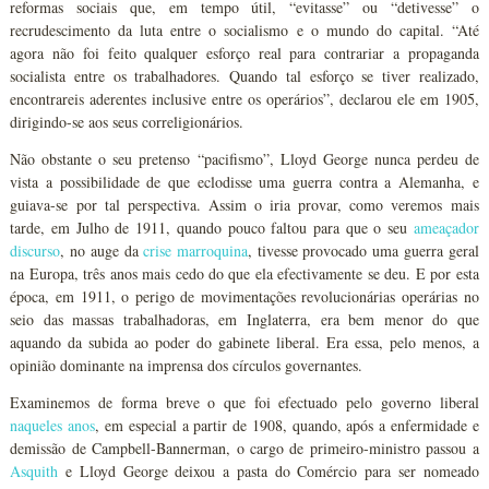
reformas sociais que, em tempo útil, “evitasse” ou “detivesse” o
recrudescimento da luta entre o socialismo e o mundo do capital. “Até
agora não foi feito qualquer esforço real para contrariar a propaganda
socialista entre os trabalhadores. Quando tal esforço se tiver realizado,
encontrareis aderentes inclusive entre os operários”, declarou ele em 1905,
dirigindo-se aos seus correligionários.
Não obstante o seu pretenso “pacifismo”, Lloyd George nunca perdeu de
vista a possibilidade de que eclodisse uma guerra contra a Alemanha, e
guiava-se por tal perspectiva. Assim o iria provar, como veremos mais
tarde, em Julho de 1911, quando pouco faltou para que o seu
ameaçador
discurso
, no auge da
crise marroquina
, tivesse provocado uma guerra geral
na Europa, três anos mais cedo do que ela efectivamente se deu. E por esta
época, em 1911, o perigo de movimentações revolucionárias operárias no
seio das massas trabalhadoras, em Inglaterra, era bem menor do que
aquando da subida ao poder do gabinete liberal. Era essa, pelo menos, a
opinião dominante na imprensa dos círculos governantes.
Examinemos de forma breve o que foi efectuado pelo governo liberal
naqueles anos
, em especial a partir de 1908, quando, após a enfermidade e
demissão de Campbell-Bannerman, o cargo de primeiro-ministro passou a
Asquith
e Lloyd George deixou a pasta do Comércio para ser nomeado