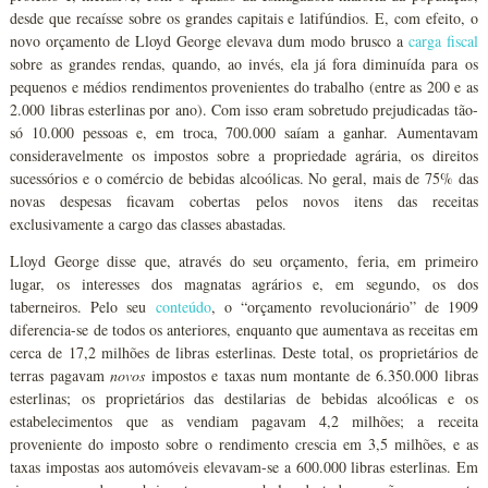
desde que recaísse sobre os grandes capitais e latifúndios. E, com efeito, o
novo orçamento de Lloyd George elevava dum modo brusco a
carga fiscal
sobre as grandes rendas, quando, ao invés, ela já fora diminuída para os
pequenos e médios rendimentos provenientes do trabalho (entre as 200 e as
2.000 libras esterlinas por ano). Com isso eram sobretudo prejudicadas tão-
só 10.000 pessoas e, em troca, 700.000 saíam a ganhar. Aumentavam
consideravelmente os impostos sobre a propriedade agrária, os direitos
sucessórios e o comércio de bebidas alcoólicas. No geral, mais de 75% das
novas despesas ficavam cobertas pelos novos itens das receitas
exclusivamente a cargo das classes abastadas.
Lloyd George disse que, através do seu orçamento, feria, em primeiro
lugar, os interesses dos magnatas agrários e, em segundo, os dos
taberneiros. Pelo seu
conteúdo
, o “orçamento revolucionário” de 1909
diferencia-se de todos os anteriores, enquanto que aumentava as receitas em
cerca de 17,2 milhões de libras esterlinas. Deste total, os proprietários de
terras pagavam
novos
impostos e taxas num montante de 6.350.000 libras
esterlinas; os proprietários das destilarias de bebidas alcoólicas e os
estabelecimentos que as vendiam pagavam 4,2 milhões; a receita
proveniente do imposto sobre o rendimento crescia em 3,5 milhões, e as
taxas impostas aos automóveis elevavam-se a 600.000 libras esterlinas. Em