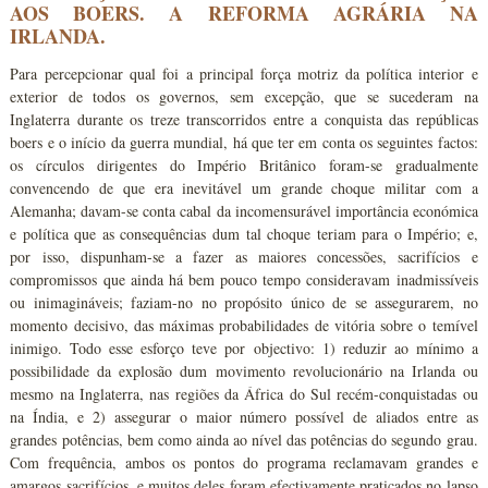
AOS BOERS. A REFORMA AGRÁRIA NA
IRLANDA.
Para percepcionar qual foi a principal força motriz da política interior e
exterior de todos os governos, sem excepção, que se sucederam na
Inglaterra durante os treze transcorridos entre a conquista das repúblicas
boers e o início da guerra mundial, há que ter em conta os seguintes factos:
os círculos dirigentes do Império Britânico foram-se gradualmente
convencendo de que era inevitável um grande choque militar com a
Alemanha; davam-se conta cabal da incomensurável importância económica
e política que as consequências dum tal choque teriam para o Império; e,
por isso, dispunham-se a fazer as maiores concessões, sacrifícios e
compromissos que ainda há bem pouco tempo consideravam inadmissíveis
ou inimagináveis; faziam-no no propósito único de se assegurarem, no
momento decisivo, das máximas probabilidades de vitória sobre o temível
inimigo. Todo esse esforço teve por objectivo: 1) reduzir ao mínimo a
possibilidade da explosão dum movimento revolucionário na Irlanda ou
mesmo na Inglaterra, nas regiões da África do Sul recém-conquistadas ou
na Índia, e 2) assegurar o maior número possível de aliados entre as
grandes potências, bem como ainda ao nível das potências do segundo grau.
Com frequência, ambos os pontos do programa reclamavam grandes e
amargos sacrifícios, e muitos deles foram efectivamente praticados no lapso