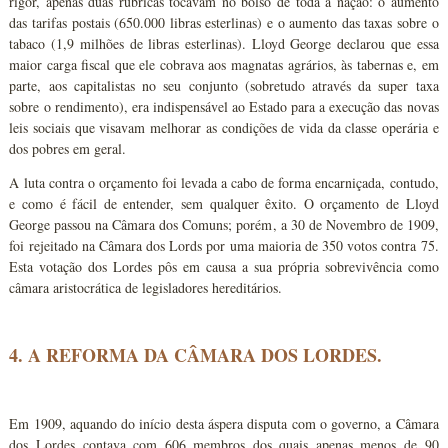
rigor, apenas duas rubricas tocavam no bolso de toda a nação: o aumento
das tarifas postais (650.000 libras esterlinas) e o aumento das taxas sobre o
tabaco (1,9 milhões de libras esterlinas). Lloyd George declarou que essa
maior carga fiscal que ele cobrava aos magnatas agrários, às tabernas e, em
parte, aos capitalistas no seu conjunto (sobretudo através da super taxa
sobre o rendimento), era indispensável ao Estado para a execução das novas
leis sociais que visavam melhorar as condições de vida da classe operária e
dos pobres em geral.
A luta contra o orçamento foi levada a cabo de forma encarniçada, contudo,
e como é fácil de entender, sem qualquer êxito. O orçamento de Lloyd
George passou na Câmara dos Comuns; porém, a 30 de Novembro de 1909,
foi rejeitado na Câmara dos Lords por uma maioria de 350 votos contra 75.
Esta votação dos Lordes pôs em causa a sua própria sobrevivência como
câmara aristocrática de legisladores hereditários.
4. A REFORMA DA CÂMARA DOS LORDES.
Em 1909, aquando do início desta áspera disputa com o governo, a Câmara
dos Lordes contava com 606 membros dos quais apenas menos de 90