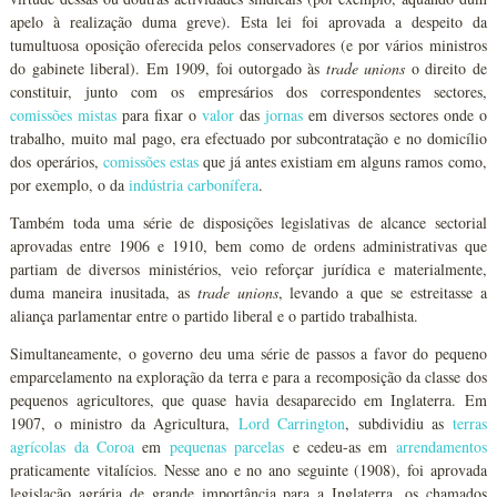
apelo à realização duma greve). Esta lei foi aprovada a despeito da
tumultuosa oposição oferecida pelos conservadores (e por vários ministros
do gabinete liberal). Em 1909, foi outorgado às
trade unions
o direito de
constituir, junto com os empresários dos correspondentes sectores,
comissões mistas
para fixar o
valor
das
jornas
em diversos sectores onde o
trabalho, muito mal pago, era efectuado por subcontratação e no domicílio
dos operários,
comissões estas
que já antes existiam em alguns ramos como,
por exemplo, o da
indústria
carbonífera
.
Também toda uma série de disposições legislativas de alcance sectorial
aprovadas entre 1906 e 1910, bem como de ordens administrativas que
partiam de diversos ministérios, veio reforçar jurídica e materialmente,
duma maneira inusitada, as
trade unions
, levando a que se estreitasse a
aliança parlamentar entre o partido liberal e o partido trabalhista.
Simultaneamente, o governo deu uma série de passos a favor do pequeno
emparcelamento na exploração da terra e para a recomposição da classe dos
pequenos agricultores, que quase havia desaparecido em Inglaterra. Em
1907, o ministro da Agricultura,
Lord Carrington
, subdividiu as
terras
agrícolas da Coroa
em
pequenas parcelas
e cedeu-as em
arrendamentos
praticamente vitalícios. Nesse ano e no ano seguinte (1908), foi aprovada
legislação agrária de grande importância para a Inglaterra, os chamados