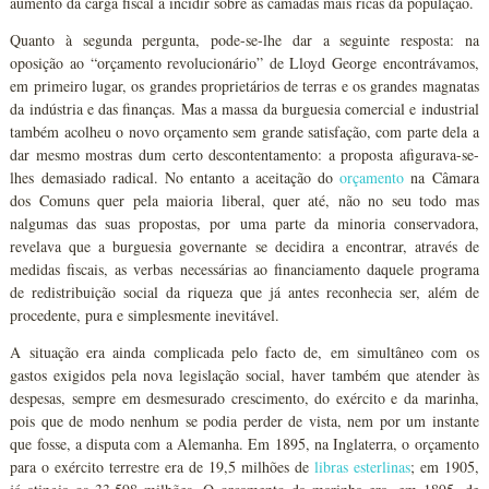
aumento da carga fiscal a incidir sobre as camadas mais ricas da população.
Quanto à segunda pergunta, pode-se-lhe dar a seguinte resposta: na
oposição ao “orçamento revolucionário” de Lloyd George encontrávamos,
em primeiro lugar, os grandes proprietários de terras e os grandes magnatas
da indústria e das finanças. Mas a massa da burguesia comercial e industrial
também acolheu o novo orçamento sem grande satisfação, com parte dela a
dar mesmo mostras dum certo descontentamento: a proposta afigurava-se-
lhes demasiado radical. No entanto a aceitação do
orçamento
na Câmara
dos Comuns quer pela maioria liberal, quer até, não no seu todo mas
nalgumas das suas propostas, por uma parte da minoria conservadora,
revelava que a burguesia governante se decidira a encontrar, através de
medidas fiscais, as verbas necessárias ao financiamento daquele programa
de redistribuição social da riqueza que já antes reconhecia ser, além de
procedente, pura e simplesmente inevitável.
A situação era ainda complicada pelo facto de, em simultâneo com os
gastos exigidos pela nova legislação social, haver também que atender às
despesas, sempre em desmesurado crescimento, do exército e da marinha,
pois que de modo nenhum se podia perder de vista, nem por um instante
que fosse, a disputa com a Alemanha. Em 1895, na Inglaterra, o orçamento
para o exército terrestre era de 19,5 milhões de
libras esterlinas
; em 1905,