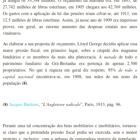
já atingia os 33,598 milhões. O orçamento da marinha era, em 1895, de
27,742 milhões de libras esterlinas; em 1905 chegara aos 42,769 milhões.
Os gastos com a aplicação da lei das pensões iriam cifrar-se, até 1911, em
12,5 milhões de libras esterlinas. Assim, já nesse ano de 1909 era imperioso
prover, em geral, ao enorme aumento das despesas estatais nos anos
vindouros.
Ao elaborar a sua proposta de orçamento, Lloyd George decidiu aplicar essa
maior pressão fiscal, em primeiro lugar, sobre a cúspide dos magnatas
fundiários e os membros da mais alta plutocracia.
A metade
de todo o
património fundiário da Grã-Bretanha era pertença de apenas 2.500
proprietários. No que à riqueza em geral diz respeito, 95%
de todo o
capital nacional
encontrava-se, em 1908, nas mãos de um nono da
(8)
população
.
(8)
Jacques Bardoux
, “
L’Angleterre radicale
”, Paris, 1913, pág. 96.
Perante uma tal concentração dos bens mobiliários e imobiliários, tornava-
se claro que a pretendida pressão fiscal podia ser exercida, sem o menor
protesto e, inclusive, com o aplauso da esmagadora maioria da população,