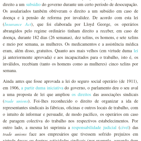
direito a um
subsídio
do governo durante um certo período de desocupação.
Os assalariados também obtiveram o direito a um subsídio em caso de
doença e à pensão de reforma por invalidez. De acordo com esta lei
(
Insurance Act
), que foi elaborada por Lloyd George, os operários
abrangidos pelo regime ordinário tinham direito a receber, em caso de
doença, durante 182 dias (26 semanas), dez xelins, os homens, e sete xelins
e meio por semana, as mulheres. Os medicamentos e a assistência médica
eram, além disso, gratuitos. Quanto aos mais velhos (em virtude duma
lei
já anteriormente aprovada) e aos incapacitados para o trabalho, isto é, os
inválidos, recebiam (tanto os homens como as mulheres) cinco xelins por
semana.
Ainda antes que fosse aprovada a lei do seguro social operário (de 1911),
em 1906,
a partir duma iniciativa
do governo, o parlamento deu o seu aval
a uma proposta de lei que ampliou
os direitos
das associações sindicais
(
trade unions
). Foi-lhes reconhecido o direito de organizar a ida de
representantes sindicais às fábricas, oficinas e outros locais de trabalho, com
o intuito de informar e persuadir, de modo pacífico, os operários em caso
de paragem colectiva do trabalho nos respectivos estabelecimentos. Por
outro lado, a mesma lei suprimia a
responsabilidade judicial
(
cível
) das
trade unions
face aos empresários que tivessem sofrido prejuízos em
virtude dessas ou doutras actividades sindicais (por exemplo, aquando dum