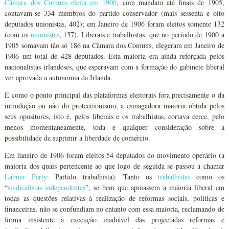
Câmara dos Comuns
eleita em 1900
, com mandato até finais de 1905,
contavam-se 334 membros do partido conservador (mais sessenta e oito
deputados unionistas, 402); em Janeiro de 1906 foram eleitos somente 132
(com os
unionistas
, 157). Liberais e trabalhistas, que no período de 1900 a
1905 somavam tão só 186 na Câmara dos Comuns, elegeram em Janeiro de
1906 um total de 428 deputados. Esta maioria era ainda reforçada pelos
nacionalistas irlandeses, que esperavam com a formação do gabinete liberal
ver aprovada a autonomia da Irlanda.
E como o ponto principal das plataformas eleitorais fora precisamente o da
introdução ou não do proteccionismo, a esmagadora maioria obtida pelos
seus opositores, isto é, pelos liberais e os trabalhistas, cortava cerce, pelo
menos momentaneamente, toda e qualquer consideração sobre a
possibilidade de suprimir a liberdade de comércio.
Em Janeiro de 1906 foram eleitos 54 deputados do movimento operário (a
maioria dos quais pertencente ao que logo de seguida se passou a chamar
Labour Party
: Partido trabalhista). Tanto os
trabalhistas
como os
“
sindicalistas independentes
”, se bem que apoiassem a maioria liberal em
todas as questões relativas à realização de reformas sociais, políticas e
financeiras, não se confundiam no entanto com essa maioria, reclamando de
forma insistente a execução inadiável das projectadas reformas e