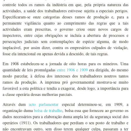
controle todos os ramos da indústria em que, pela própria natureza das
actividades, a saúde dos trabalhadores estivesse sujeita a especiais perigos.
Especificaram-se onze categorias desses ramos de produção e, para a
permanente vigilância quanto ao cumprimento das regras que a tais
actividades eram prescritas, o governo criou onze novos cargos de
inspectores, entre cujas obrigações se incluía a abertura de processos e
persecuções judiciais sem contemplações de espécie alguma, de modo
implacável, por assim dizer, contra os empresários culpados de violação,
fosse ela intencional ou apenas devida a descuido, de tais regras.
Em 1908 estabeleceu-se a jornada de oito horas para os mineiros. Uma
quantidade de leis promulgadas
entre 1906 e 1909
era dirigida, do mesmo
modo parcelar, à defesa dos interesses dos trabalhadores noutros tantos
ramos da produção. A imprensa pró governamental mostrava-se muito
favorável a esta política e tendia a exagerar, desde logo, a importância para
a classe operária dessas melhorias parciais.
Através dum
acto parlamentar
especial determinou-se, em 1909, a
organização duma
bolsa de trabalho
, bolsa essa que forneceu ao governo os
dados necessários para a elaboração duma ampla lei da segurança social dos
operários (1911). Os trabalhadores que perdiam o seu posto de trabalho e
não encontravam outro, sem disso terem qualquer culpa, passaram a ter