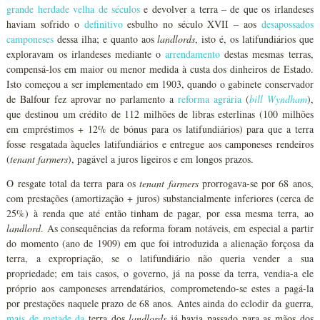
grande herdade velha de séculos
e devolver a terra – de que os irlandeses
haviam sofrido o
definitivo
esbulho no século XVII – aos
desapossados
camponeses
dessa ilha; e quanto aos
landlords
, isto é, os latifundiários que
exploravam os irlandeses mediante o
arrendamento
destas mesmas terras,
compensá-los em maior ou menor medida à custa dos dinheiros de Estado.
Isto começou a ser implementado em 1903, quando o gabinete conservador
de Balfour fez aprovar no parlamento a
reforma agrária
(
bill
Wyndham
),
que destinou um crédito de 112 milhões de libras esterlinas (100 milhões
em empréstimos + 12% de bónus para os latifundiários) para que a terra
fosse resgatada àqueles latifundiários e entregue aos camponeses rendeiros
(
tenant farmers
), pagável a juros ligeiros e em longos prazos.
O resgate total da terra para os
tenant farmers
prorrogava-se por 68 anos,
com prestações (amortização + juros) substancialmente inferiores (cerca de
25%) à renda que até então tinham de pagar, por essa mesma terra, ao
landlord
. As consequências da reforma foram notáveis, em especial a partir
do momento (ano de 1909) em que foi introduzida a alienação forçosa da
terra, a expropriação, se o latifundiário não queria vender a sua
propriedade; em tais casos, o governo, já na posse da terra, vendia-a ele
próprio aos camponeses arrendatários, comprometendo-se estes a pagá-la
por prestações naquele prazo de 68 anos. Antes ainda do eclodir da guerra,
mais de metade
da
terra dos
landlords
já havia passado para as mãos dos