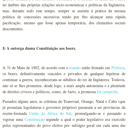
no âmbito das próprias relações sócio-económicas e políticas da Inglaterra,
mas, durante todo esse tempo, sempre se assistiu à prática da mesma
política de concessões sucessivas tendo por fito alcançar uma rápida
pacificação, mesmo que fosse apenas temporária, dos elementos sociais
descontentes.
I) A outorga duma Constituição aos boers.
A 31 de Maio de 1902, de acordo com o
tratado
então firmado em
Pretória
,
os boers, definitivamente vencidos e privados de qualquer hipótese de
continuar a guerra, reconheceram-se súbditos do rei de Inglaterra. Todavia,
não só se lhes prometeu, desde logo, a mais ampla autonomia e a plenitude
de direitos cívicos e políticos, como, de facto, a promessa
foi
cumprida
.
Passados alguns anos, as colónias do Transvaal, Orange, Natal e Cabo (que
já possuíam legislaturas e governos próprios) passaram a ser províncias da
recém-formada
União da África do Sul
, promulgando-se e passando a
vigorar uma
Constituição
segundo a qual o poder legislativo era exercido
pelos representantes do povo eleitos por sufrágio geral em cada uma das