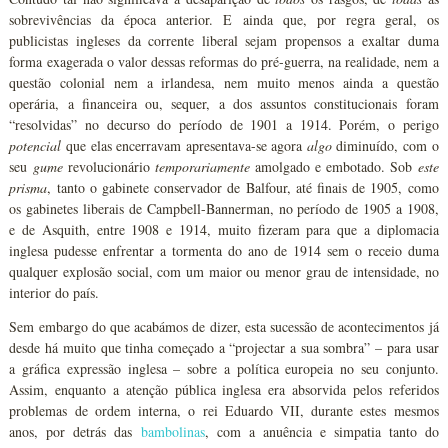
sobrevivências da época anterior. E ainda que, por regra geral, os
publicistas ingleses da corrente liberal sejam propensos a exaltar duma
forma exagerada o valor dessas reformas do pré-guerra, na realidade, nem a
questão colonial nem a irlandesa, nem muito menos ainda a questão
operária, a financeira ou, sequer, a dos assuntos constitucionais foram
“resolvidas” no decurso do período de 1901 a 1914. Porém, o perigo
potencial
que elas encerravam apresentava-se agora
algo
diminuído, com o
seu
gume
revolucionário
temporariamente
amolgado e embotado. Sob
este
prisma
, tanto o gabinete conservador de Balfour, até finais de 1905, como
os gabinetes liberais de Campbell-Bannerman, no período de 1905 a 1908,
e de Asquith, entre 1908 e 1914, muito fizeram para que a diplomacia
inglesa pudesse enfrentar a tormenta do ano de 1914 sem o receio duma
qualquer explosão social, com um maior ou menor grau de intensidade, no
interior do país.
Sem embargo do que acabámos de dizer, esta sucessão de acontecimentos já
desde há muito que tinha começado a “projectar a sua sombra” – para usar
a gráfica expressão inglesa – sobre a política europeia no seu conjunto.
Assim, enquanto a atenção pública inglesa era absorvida pelos referidos
problemas de ordem interna, o rei Eduardo VII, durante estes mesmos
anos, por detrás das
bambolinas
, com a anuência e simpatia tanto do