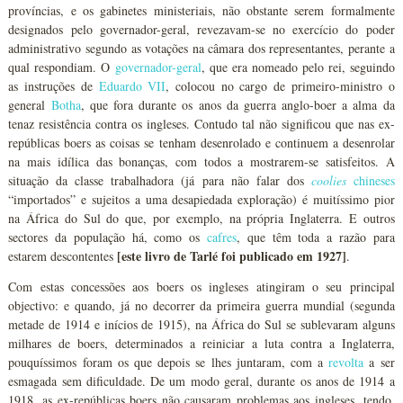
províncias, e os gabinetes ministeriais, não obstante serem formalmente
designados pelo governador-geral, revezavam-se no exercício do poder
administrativo segundo as votações na câmara dos representantes, perante a
qual respondiam. O
governador-geral
, que era nomeado pelo rei, seguindo
as instruções de
Eduardo VII
, colocou no cargo de primeiro-ministro o
general
Botha
, que fora durante os anos da guerra anglo-boer a alma da
tenaz resistência contra os ingleses. Contudo tal não significou que nas ex-
repúblicas boers as coisas se tenham desenrolado e continuem a desenrolar
na mais idílica das bonanças, com todos a mostrarem-se satisfeitos. A
situação da classe trabalhadora (já para não falar dos
coolies
chineses
“importados” e sujeitos a uma desapiedada exploração) é muitíssimo pior
na África do Sul do que, por exemplo, na própria Inglaterra. E outros
sectores da população há, como os
cafres
, que têm toda a razão para
[este livro de Tarlé foi publicado em 1927]
estarem descontentes
.
Com estas concessões aos boers os ingleses atingiram o seu principal
objectivo: e quando, já no decorrer da primeira guerra mundial (segunda
metade de 1914 e inícios de 1915), na África do Sul se sublevaram alguns
milhares de boers, determinados a reiniciar a luta contra a Inglaterra,
pouquíssimos foram os que depois se lhes juntaram, com a
revolta
a ser
esmagada sem dificuldade. De um modo geral, durante os anos de 1914 a
1918, as ex-repúblicas boers não causaram problemas aos ingleses, tendo,