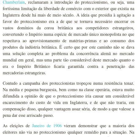
Chamberlain
, reclamaram a introdução do proteccionismo, ou seja, uma
fortíssima limitação da liberdade de comércio com o exterior que existia na
Inglaterra desde há mais de meio século. A ideia que presidia à agitação a
favor do proteccionismo era a de que se tornava necessário encerrar os
vastos domínios da coroa britânica aos competidores estrangeiros,
convertendo o Império numa espécie de mercado único monopolista no que
respeitava ao aprovisionamento de matérias-primas e ao consumo dos
produtos da indústria britânica. É certo que por este caminho não se dava
uma solução completa ao problema da concorrência alemã no mercado
mundial em geral, mas uma parte tão considerável deste mercado quanto o
era o Império Britânico ficaria garantida contra a penetração das
mercadorias estrangeiras.
Contudo a campanha dos proteccionistas tropeçou numa resistência tenaz.
Na média e pequena burguesia, bem como na classe operária, estava muito
difundida a opinião de que o proteccionismo iria causar um considerável
encarecimento do custo de vida em Inglaterra, e de que não traria, em
compensação disso, qualquer vantagem assaz séria, de modo a que valesse a
pena dar esse arriscado passo.
As eleições de
Janeiro de 1906
vieram demonstrar que a maioria dos
eleitores não via no proteccionismo qualquer remédio para a situação. Na