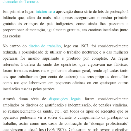
chanceler do Tesouro
.
Em primeiro lugar,
iniciou-se
a
aprovação duma série de leis de protecção à
infância que, além do mais, não apenas asseguravam o ensino primário
gratuito às crianças de pais indigentes, como ainda lhes passaram a
proporcionar alimentação, igualmente gratuita, em cantinas instaladas junto
das escolas.
No campo do
direito do trabalho
, logo em 1907, foi consideravelmente
reduzida a possibilidade de utilizar o trabalho nocturno; e o das mulheres
operárias foi mesmo suprimido e proibido por completo. As regras
referentes à defesa da saúde dos operários, que vigoravam nas fábricas,
foram tornadas extensivas e ganharam alcance geral, sendo aplicadas tanto
aos que trabalhavam (por conta de outrem) nos seus próprios domicílios
como aos que laboravam em pequenas oficinas ou em quaisquer outras
instalações usadas pelos patrões.
Através duma série de
disposições legais
, foram consideravelmente
ampliados os direitos de gratificação e indemnização, de pensões vitalícias,
ao restabelecimento da saúde, etc., em todos os tipos de acidentes que os
operários pudessem vir a sofrer durante o cumprimento da prestação de
trabalho, assim como nos casos de contracção de “doenças profissionais”
que viessem a afectá-los (1906-1907). Colocaram-se sob severo e efectivo