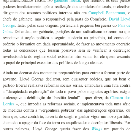
supramencionados factos. No
gabinete liberal
, que retomou os seus plenos
poderes imediatamente após a realização dos comícios eleitorais, o efectivo
dirigente dos assuntos políticos internos não era
Campbell-Bannerman
, o
chefe de gabinete, mas o responsável pela pasta do Comércio,
David Lloyd
George
. Este, pelas suas origens, pertencia à pequena burguesia do
País de
Gales
. Defendeu, no gabinete, posições de um radicalismo extremo no que
respeitava à acção política a seguir, e aderiu ao princípio, tal como ele
próprio o formulou em dada oportunidade, de fazer ao movimento operário
todas as concessões que fossem possíveis sem se verificar a destruição
revolucionária do regime social existente. Em suma, foi ele quem assumiu
o papel de principal executor das políticas de longo alcance.
Ainda no decurso dos momentos preparatórios para entrar a formar parte do
governo, Lloyd George declarou, sem quaisquer rodeios, que ou bem o
partido liberal realizava reformas sociais sérias, entabulava uma luta contra
a “desapiedada exploração” de todo o povo pelos magnatas agrários, exigia
e alcançava a debilitação do “bastião feudal” – quer dizer, da
Câmara dos
Lordes
–, que impedia as reformas sociais, e implementava toda uma série
de medidas contra a “vergonhosa pobreza” das aglomerações operárias, ou
bem que, caso contrário, haveria de surgir e ganhar vigor um novo partido,
chamado a apagar da face da terra os anquilosados e decrépitos liberais. Por
outras palavras, Lloyd George queria fazer dos
Whigs
um partido de