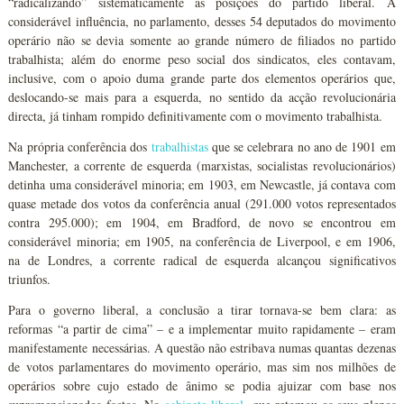
“radicalizando” sistematicamente as posições do partido liberal. A
considerável influência, no parlamento, desses 54 deputados do movimento
operário não se devia somente ao grande número de filiados no partido
trabalhista; além do enorme peso social dos sindicatos, eles contavam,
inclusive, com o apoio duma grande parte dos elementos operários que,
deslocando-se mais para a esquerda, no sentido da acção revolucionária
directa, já tinham rompido definitivamente com o movimento trabalhista.
Na própria conferência dos
trabalhistas
que se celebrara no ano de 1901 em
Manchester, a corrente de esquerda (marxistas, socialistas revolucionários)
detinha uma considerável minoria; em 1903, em Newcastle, já contava com
quase metade dos votos da conferência anual (291.000 votos representados
contra 295.000); em 1904, em Bradford, de novo se encontrou em
considerável minoria; em 1905, na conferência de Liverpool, e em 1906,
na de Londres, a corrente radical de esquerda alcançou significativos
triunfos.
Para o governo liberal, a conclusão a tirar tornava-se bem clara: as
reformas “a partir de cima” – e a implementar muito rapidamente – eram
manifestamente necessárias. A questão não estribava numas quantas dezenas
de votos parlamentares do movimento operário, mas sim nos milhões de
operários sobre cujo estado de ânimo se podia ajuizar com base nos