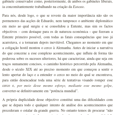
gabinete conservador como, posteriormente, de ambos os gabinetes liberais,
ia concomitantemente trabalhando na criação da
Entente
.
Para nós, desde logo, o que se reveste da maior importância não são os
pormenores das acções de Eduardo, nem tampouco o ambiente diplomático
em meio ao qual surgiu e se consolidou a Entente, mas sim os factos
objectivos – com destaque para os de natureza económica – que fizeram a
Entente primeiro possível, com todas as fatais consequências que isso já
acarretava, e a tornaram depois inevitável. Chegamos ao momento em que
a coligação hostil montou o cerco à Alemanha. Antes de iniciar a narrativa
do que concerne a esse complexo acontecimento, que influiu de forma tão
poderosa sobre os sucessos ulteriores, há que caracterizar, ainda que seja em
traços sumamente concisos, o caminho histórico percorrido pela Alemanha,
desde o século XIX até ao preciso momento em que começou a sentir o
lento apertar do laço e a entender o cerco no meio do qual se encontrava,
para então desencadear toda uma série de tentativas visando romper esse
cerco e,
por meio desse mesmo esforço, mediante esse mesmo golpe
,
converter-se definitivamente em “potência mundial”.
A própria duplicidade desse objectivo constitui uma das dificuldades com
que se depara todo e qualquer intento de análise dos acontecimentos que
precederam o estalar da grande guerra. No entanto temos de procurar “não