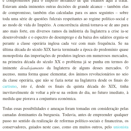
e compromissos para o Império Britânico de que estamos aqui a tratar.
Estavam ainda iminentes outras decisões de grande alcance – também elas
de compromisso, também elas calculadas para os anos seguintes – sobre
toda uma série de questões fulcrais respeitantes ao regime político-social e
ao modo de vida do Império. A concorrência alemã tornava-se de ano para
ano mais forte, em diversos ramos da indústria da Inglaterra a crise ia-se
desenvolvendo e o espectro do desemprego e da baixa dos salários erguia-se
perante a classe operária inglesa cada vez com mais frequência. Se na
última década do século XIX havia terminado a época do predomínio quase
monopolista das importações de produtos ingleses em numerosos mercados,
na primeira década do século XX o problema já se punha em termos do
iminente
desalojamento
da Inglaterra de alguns desses mercados. O
ascenso, numa forma quase elementar, dos ânimos revolucionários no seio
da classe operária, que não se fazia notar na Inglaterra desde os finais do
cartismo
, isto é, desde os finais da quinta década do XIX, tinha
inevitavelmente de voltar a pôr-se na ordem do dia, no futuro imediato, à
medida que piorava a conjuntura económica.
Todas essas possibilidades e ameaças foram tomadas em consideração pelas
camadas dominantes da burguesia. Todavia, antes de empreender qualquer
passo no sentido da realização de reformas político-sociais e financeiras, os
conservadores, guiados neste caso, como em muitos outros, pelo
unionista