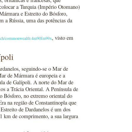
colocar a Turquia (Império Otomano)
 Mármara e Estreito do Bósforo,
om a Rússia, uma das potências da
, visto em
search/commonwealth:4m90fm99x
ípoli
ardanelos, seguindo-se o Mar de
Mar de Mármara é europeia e a
ula de Galípoli. A norte do Mar de
os a Trácia Oriental. A Península de
do Bósforo, no extremo oriental do
Era na região de Constantinopla que
O Estreito de Dardanelos é um dos
 61 km de comprimento, a sua largura