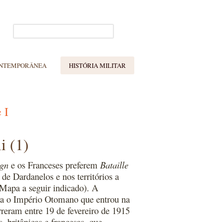
ONTEMPORÂNEA
HISTÓRIA MILITAR
 I
i (1)
ign
e os Franceses preferem
Bataille
de Dardanelos e nos territórios a
 Mapa a seguir indicado). A
ra o Império Otomano que entrou na
reram entre 19 de fevereiro de 1915
, britânicas e francesas, que