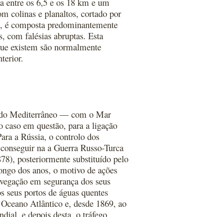
ia entre os 6,5 e os 18 km e um
 colinas e planaltos, cortado por
neo, é composta predominantemente
, com falésias abruptas. Esta
 que existem são normalmente
terior.
o, do Mediterrâneo — com o Mar
o caso em questão, para a ligação
Para a Rússia, o controlo dos
o conseguir na a Guerra Russo-Turca
8), posteriormente substituído pelo
longo dos anos, o motivo de ações
navegação em segurança dos seus
s seus portos de águas quentes
o Oceano Atlântico e, desde 1869, ao
ial, e depois desta, o tráfego