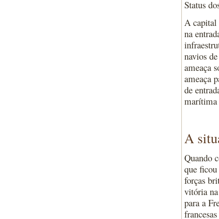
Status do
A capital
na entrad
infraestr
navios de
ameaça so
ameaça pa
de entrad
marítima 
A situ
Quando c
que ficou
forças br
vitória n
para a Fr
francesas