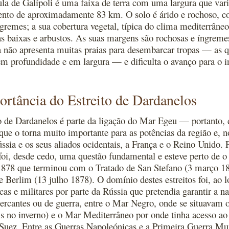
la de Galípoli é uma faixa de terra com uma largura que var
to de aproximadamente 83 km. O solo é árido e rochoso, com
ngremes; a sua cobertura vegetal, típica do clima mediterrâ
as baixas e arbustos. As suas margens são rochosas e íngremes
a não apresenta muitas praias para desembarcar tropas — as
 em profundidade e em largura — e dificulta o avanço para o in
rtância do Estreito de Dardanelos
o de Dardanelos é parte da ligação do Mar Egeu — portant
que o torna muito importante para as potências da região e, n
ússia e os seus aliados ocidentais, a França e o Reino Unido. 
 foi, desde cedo, uma questão fundamental e esteve perto de 
878 que terminou com o Tratado de San Stefano (3 março 187
e Berlim (13 julho 1878). O domínio destes estreitos foi, ao 
cas e militares por parte da Rússia que pretendia garantir a 
ercantes ou de guerra, entre o Mar Negro, onde se situavam o
eis no inverno) e o Mar Mediterrâneo por onde tinha acesso a
Suez. Entre as Guerras Napoleónicas e a Primeira Guerra Mund