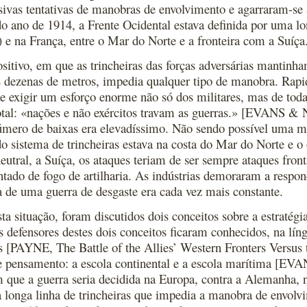
sivas tentativas de manobras de envolvimento e agarraram-se a
do ano de 1914, a Frente Ocidental estava definida por uma lon
) e na França, entre o Mar do Norte e a fronteira com a Suíça
ositivo, em que as trincheiras das forças adversárias mantin
 dezenas de metros, impedia qualquer tipo de manobra. Rapid
 e exigir um esforço enorme não só dos militares, mas de toda
otal: «nações e não exércitos travam as guerras.» [EVANS
mero de baixas era elevadíssimo. Não sendo possível uma 
o sistema de trincheiras estava na costa do Mar do Norte e o 
eutral, a Suíça, os ataques teriam de ser sempre ataques fro
tado de fogo de artilharia. As indústrias demoraram a respon
a de uma guerra de desgaste era cada vez mais constante.
sta situação, foram discutidos dois conceitos sobre a estratégi
s defensores destes dois conceitos ficaram conhecidos, na lín
s [PAYNE, The Battle of the Allies’ Western Fronters Versus 
e pensamento: a escola continental e a escola marítima [EVAN
 que a guerra seria decidida na Europa, contra a Alemanha, n
 longa linha de trincheiras que impedia a manobra de envolv