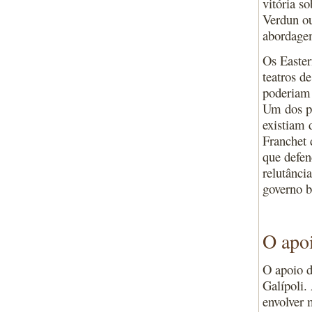
vitória s
Verdun o
abordage
Os Easter
teatros d
poderiam 
Um dos pr
existiam 
Franchet 
que defen
relutânci
governo b
O apo
O apoio d
Galípoli.
envolver 