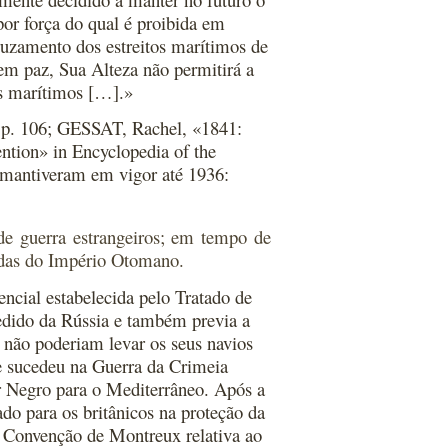
por força do qual é proibida em
cruzamento dos estreitos marítimos de
em paz, Sua Alteza não permitirá a
os marítimos […].»
p. 106; GESSAT, Rachel, «1841:
tion» in Encyclopedia of the
 mantiveram em vigor até 1936:
de guerra estrangeiros; em tempo de
iadas do Império Otomano.
ncial estabelecida pelo Tratado de
 pedido da Rússia e também previa a
s não poderiam levar os seus navios
e sucedeu na Guerra da Crimeia
r Negro para o Mediterrâneo. Após a
ado para os britânicos na proteção da
a Convenção de Montreux relativa ao