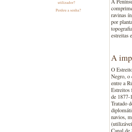
A Penínsu
utilizador?
comprimen
Perdeu a senha?
ravinas í
por plant
topografi
estreitas
A impo
O Estreit
Negro, o 
entre a R
Estreitos
de 1877-1
Tratado d
diplomáti
navios, m
(utilizáv
Canal de 