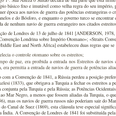
ípio básico fixo e imutável como velha regra do seu império, 
uer época aos navios de guerra das potências estrangeiras o 
nelos e do Bósforo, e enquanto o governo turco se encontrar 
da de nenhum navio de guerra estrangeiro nos citados estreit
ção de Londres de 13 de julho de 1841 [ANDERSON, 1978, 
onvenção Londrina sobre Império Otomano»; «Straits Conven
ddle East and North Africa] estabeleceu duas regras que se
elecia o controle otomano sobre os estreitos;
po de paz, era proibida a entrada nos Estreitos de navios 
a, era permitia a entrada de navios de guerra de potências al
 com a Convenção de 1841, a Rússia perdeu a posição prefere
kelesi (1833), que obrigava a Turquia a fechar os estreitos a
a conjunta pela Turquia e pela Rússia; as Potências Ocidentai
 ao Mar Negro, a menos que fossem aliadas da Turquia, o qu
6), mas os navios de guerra russos não poderiam sair do Ma
 do Canal de Suez (1869), esta cláusula teve especial signific
 a Índia. A Convenção de Londres de 1841 foi substituída pel