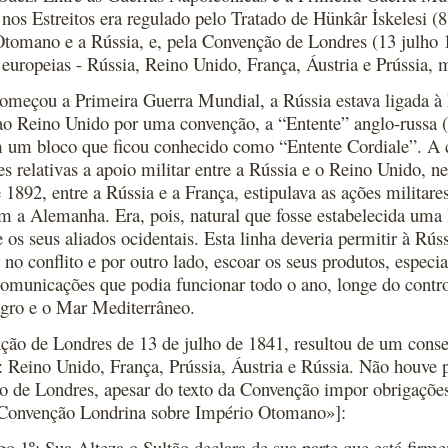
nos Estreitos era regulado pelo Tratado de Hünkâr İskelesi (8
tomano e a Rússia, e, pela Convenção de Londres (13 julho 1
 europeias - Rússia, Reino Unido, França, Áustria e Prússia
meçou a Primeira Guerra Mundial, a Rússia estava ligada à 
ao Reino Unido por uma convenção, a “Entente” anglo-russa (1
 um bloco que ficou conhecido como “Entente Cordiale”. A 
es relativas a apoio militar entre a Rússia e o Reino Unido, n
e 1892, entre a Rússia e a França, estipulava as ações militar
m a Alemanha. Era, pois, natural que fosse estabelecida uma
e os seus aliados ocidentais. Esta linha deveria permitir à Rús
 no conflito e por outro lado, escoar os seus produtos, especi
comunicações que podia funcionar todo o ano, longe do contro
gro e o Mar Mediterrâneo.
ão de Londres de 13 de julho de 1841, resultou de um consen
: Reino Unido, França, Prússia, Áustria e Rússia. Não houve 
o de Londres, apesar do texto da Convenção impor obrigaçõ
Convenção Londrina sobre Império Otomano»]:
go 1º: Sua Alteza o Sultão declara de sua parte que está firm