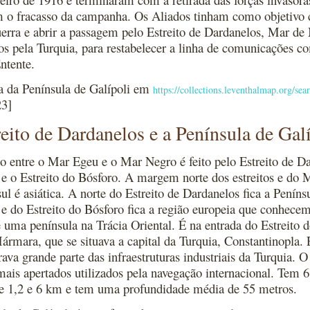
 o fracasso da campanha. Os Aliados tinham como objetivo 
uerra e abrir a passagem pelo Estreito de Dardanelos, Mar de
os pela Turquia, para restabelecer a linha de comunicações c
Entente.
a da Península de Galípoli em
https://collections.leventhalmap.org/
23]
eito de Dardanelos e a Península de Gal
o entre o Mar Egeu e o Mar Negro é feito pelo Estreito de D
 o Estreito do Bósforo. A margem norte dos estreitos e do 
l é asiática. A norte do Estreito de Dardanelos fica a Peníns
 do Estreito do Bósforo fica a região europeia que conhecem
é uma península na Trácia Oriental. É na entrada do Estreito 
rmara, que se situava a capital da Turquia, Constantinopla. 
rava grande parte das infraestruturas industriais da Turquia. 
 mais apertados utilizados pela navegação internacional. Tem
re 1,2 e 6 km e tem uma profundidade média de 55 metros.