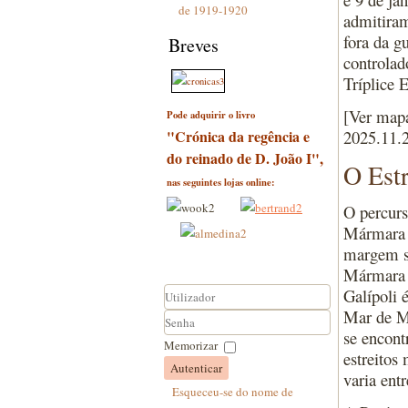
de 1919-1920
admitiram
fora da g
Breves
controlad
Tríplice 
[Ver map
Pode adquirir o livro
"Crónica da regência e
2025.11.
do reinado de D. João I",
O Estr
nas seguintes lojas online:
O percurs
Mármara e
margem su
Mármara e
Galípoli 
Mar de Má
Utilizador
se encont
Senha
Memorizar
estreitos
Autenticar
varia ent
Esqueceu-se do nome de