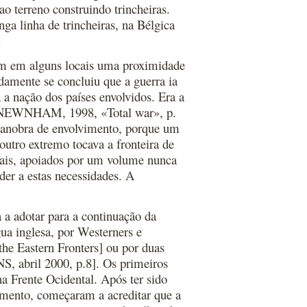
o terreno construindo trincheiras.
ga linha de trincheiras, na Bélgica
.
ham em alguns locais uma proximidade
amente se concluiu que a guerra ia
 a nação dos países envolvidos. Era a
 & NEWNHAM, 1998, «Total war», p.
manobra de envolvimento, porque um
outro extremo tocava a fronteira de
ntais, apoiados por um volume nunca
der a estas necessidades. A
a a adotar para a continuação da
gua inglesa, por Westerners e
the Eastern Fronters] ou por duas
S, abril 2000, p.8]. Os primeiros
a Frente Ocidental. Após ter sido
imento, começaram a acreditar que a