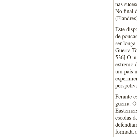
nas suces
No final 
(Flandres
Este disp
de poucas
ser longa
Guerra T
536] O nú
extremo d
um país n
experimen
perspetiv
Perante e
guerra. O
Easterner
escolas d
defendiam
formada a