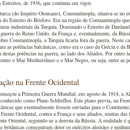
s Estreitos, de 1936, que continua em vigor.
 turca (do Império Otomano), Constantinopla, situava-se no 
a do Estreito do Bósforo. Era na região de Constantinopla que
uturas industriais da Turquia. Dominado o Estreito de Dardanel
 guerra do Reino Unido, da França e, eventualmente, da Rússi
bre Constantinopla, a Turquia ficaria fora da guerra. Neste c
ra as potências balcânicas, como era o caso da Grécia e da Bu
a destas potências na guerra, ao lado dos Aliados. Por outro l
entre o Mar Mediterrâneo e o Mar Negro, ou seja, entre as po
ação na Frente Ocidental
omeçou a Primeira Guerra Mundial, em agosto de 1914, a Al
 conhecido como Plano Schlieffen. Este plano previa, na Frent
itânicas que eventualmente fossem enviadas para o Continen
a Frente Ocidental, contra a França e seus aliados, muitas das
ente Oriental, seguindo-se a derrota da Rússia. A realidade é q
 e britânicas conseguiram deter os exércitos alemães e nenhu