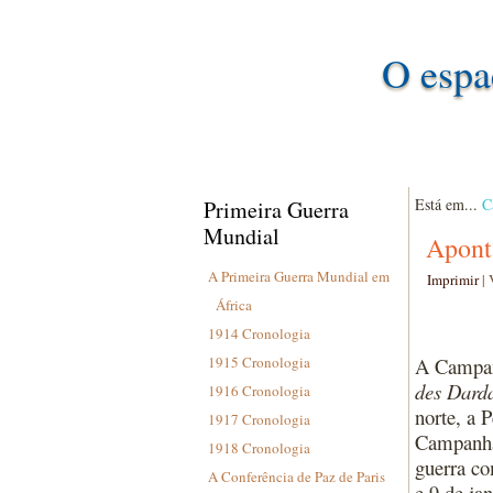
O espa
Está em...
C
Primeira Guerra
Mundial
Apont
A Primeira Guerra Mundial em
Imprimir
|
África
1914 Cronologia
1915 Cronologia
A Campan
des Darda
1916 Cronologia
norte, a 
1917 Cronologia
Campanha 
1918 Cronologia
guerra co
A Conferência de Paz de Paris
e 9 de ja