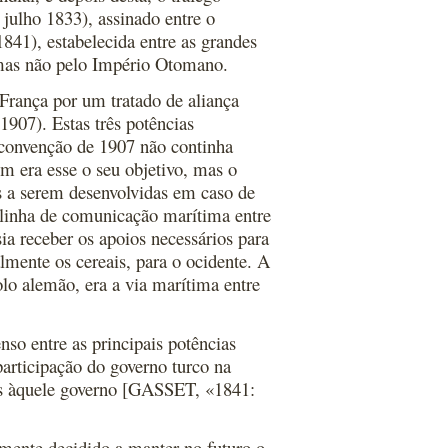
 julho 1833), assinado entre o
841), estabelecida entre as grandes
, mas não pelo Império Otomano.
França por um tratado de aliança
907). Estas três potências
convenção de 1907 não continha
em era esse o seu objetivo, mas o
es a serem desenvolvidas em caso de
 linha de comunicação marítima entre
sia receber os apoios necessários para
almente os cereais, para o ocidente. A
lo alemão, era a via marítima entre
so entre as principais potências
participação do governo turco na
es àquele governo [GASSET, «1841:
emente decidido a manter no futuro o