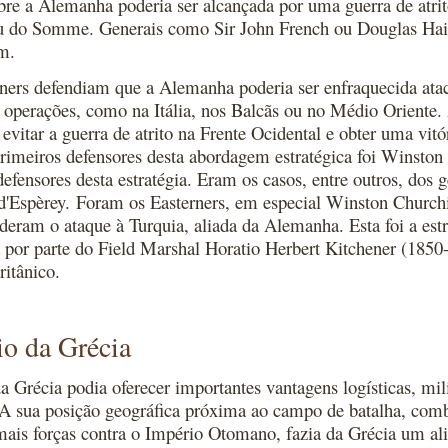
obre a Alemanha poderia ser alcançada por uma guerra de atri
u do Somme. Generais como Sir John French ou Douglas Haig
m.
ners defendiam que a Alemanha poderia ser enfraquecida atac
e operações, como na Itália, nos Balcãs ou no Médio Oriente
evitar a guerra de atrito na Frente Ocidental e obter uma vit
imeiros defensores desta abordagem estratégica foi Winsto
defensores desta estratégia. Eram os casos, entre outros, dos 
d'Espèrey. Foram os Easterners, em especial Winston Churchil
deram o ataque à Turquia, aliada da Alemanha. Esta foi a est
a por parte do Field Marshal Horatio Herbert Kitchener (185
ritânico.
io da Grécia
a Grécia podia oferecer importantes vantagens logísticas, mil
 A sua posição geográfica próxima ao campo de batalha, com
mais forças contra o Império Otomano, fazia da Grécia um al