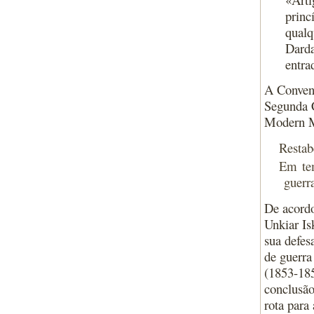
princ
qualq
Darda
entra
A Conven
Segunda C
Modern Mi
Restab
Em tem
guerr
De acordo
Unkiar Is
sua defes
de guerra
(1853-185
conclusão
rota para