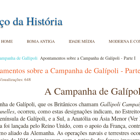
ço da História
HOME
ROMA ANTIGA
IDADE MÉDIA
MODERNA E C
ampanha de Gallipoli
Apontamentos sobre a Campanha de Galípoli - Parte I
amentos sobre a Campanha de Galípoli - Parte
Visualizações: 648
A Campanha de Galípol
ha de Galípoli, que os Britânicos chamam
Gallipoli Campa
nelles
, ocorreu, como estas designações indicam, no Estreito 
Península de Galípoli, e a Sul, a Anatólia ou Ásia Menor (Ver
foi lançada pelo Reino Unido, com o apoio da França, cont
mo aliado da Alemanha. As operações navais e terrestres ocor
neiro de 1916 e terminaram com a retirada das forças invasoras