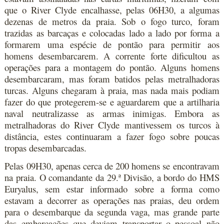
que o River Clyde encalhasse, pelas 06H30, a algumas
dezenas de metros da praia. Sob o fogo turco, foram
trazidas as barcaças e colocadas lado a lado por forma a
formarem uma espécie de pontão para permitir aos
homens desembarcarem. A corrente forte dificultou as
operações para a montagem do pontão. Alguns homens
desembarcaram, mas foram batidos pelas metralhadoras
turcas. Alguns chegaram à praia, mas nada mais podiam
fazer do que protegerem-se e aguardarem que a artilharia
naval neutralizasse as armas inimigas. Embora as
metralhadoras do River Clyde mantivessem os turcos à
distância, estes continuaram a fazer fogo sobre poucas
tropas desembarcadas.
Pelas 09H30, apenas cerca de 200 homens se encontravam
na praia. O comandante da 29.ª Divisão, a bordo do HMS
Euryalus, sem estar informado sobre a forma como
estavam a decorrer as operações nas praias, deu ordem
para o desembarque da segunda vaga, mas grande parte
das embarcações que deviam transportar o pessoal não