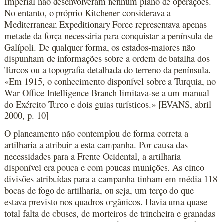
Imperial não desenvolveram nenhum plano de operações.
No entanto, o próprio Kitchener considerava a
Mediterranean Expeditionary Force representava apenas
metade da força necessária para conquistar a península de
Galípoli. De qualquer forma, os estados-maiores não
dispunham de informações sobre a ordem de batalha dos
Turcos ou a topografia detalhada do terreno da península.
«Em 1915, o conhecimento disponível sobre a Turquia, no
War Office Intelligence Branch limitava-se a um manual
do Exército Turco e dois guias turísticos.» [EVANS, abril
2000, p. 10]
O planeamento não contemplou de forma correta a
artilharia a atribuir a esta campanha. Por causa das
necessidades para a Frente Ocidental, a artilharia
disponível era pouca e com poucas munições. As cinco
divisões atribuídas para a campanha tinham em média 118
bocas de fogo de artilharia, ou seja, um terço do que
estava previsto nos quadros orgânicos. Havia uma quase
total falta de obuses, de morteiros de trincheira e granadas