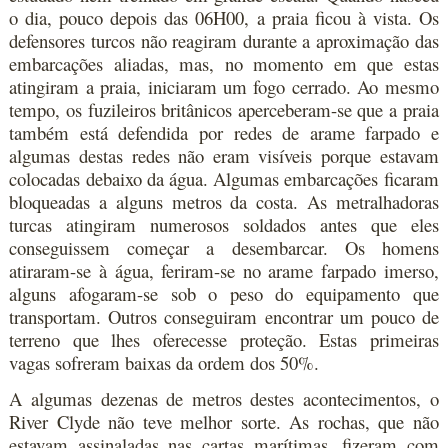
o dia, pouco depois das 06H00, a praia ficou à vista. Os
defensores turcos não reagiram durante a aproximação das
embarcações aliadas, mas, no momento em que estas
atingiram a praia, iniciaram um fogo cerrado. Ao mesmo
tempo, os fuzileiros britânicos aperceberam-se que a praia
também está defendida por redes de arame farpado e
algumas destas redes não eram visíveis porque estavam
colocadas debaixo da água. Algumas embarcações ficaram
bloqueadas a alguns metros da costa. As metralhadoras
turcas atingiram numerosos soldados antes que eles
conseguissem começar a desembarcar. Os homens
atiraram-se à água, feriram-se no arame farpado imerso,
alguns afogaram-se sob o peso do equipamento que
transportam. Outros conseguiram encontrar um pouco de
terreno que lhes oferecesse proteção. Estas primeiras
vagas sofreram baixas da ordem dos 50%.
A algumas dezenas de metros destes acontecimentos, o
River Clyde não teve melhor sorte. As rochas, que não
estavam assinaladas nas cartas marítimas, fizeram com