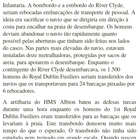
Infantaria. A bombordo e a estibordo do River Clyde,
seriam rebocadas embarcações de transporte de pessoal. A
ideia era sacrificar o navio que se dirigiria em direção à
costa para encalhar na praia de desembarque. Os homens
deviam abandonar o navio tão rapidamente quanto
possível pelas aberturas que tinham sido feitas nos lados
do casco. Nas partes mais elevadas do navio, estavam
instaladas doze metralhadoras, protegidas por sacos de
areia, para apoiarem o desembarque. Enquanto o
contingente do River Clyde desembarcava, os 1.500
homens do Royal Dublin Fusiliers seriam transferidos dos
navios que os transportavam para 24 barcaças puxadas por
6 rebocadores.
A artilharia do HMS Albion bateu as defesas turcas
durante uma hora enquanto os homens do 1st Royal
Dublin Fusiliers eram transferidos para as barcaças que os
levariam à praia. Este transbordo demorou muito mais
tempo do que o esperado. O transbordo não tinha sido
estudado nem treinado em grande escala. Quando nasceu