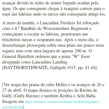
avançar devido às redes de arame farpado ocultas pela
água. Os que conseguem chegar à margem correm para o
sopé das falésias onde os turcos não conseguem atingi-los.
A meio da manhã, o Lancashire Fusiliers foi reforçado
com o 4.º Batalhão do Worcestershire Regiment e
começaram a escalar as falésias, penetraram nas
trincheiras turcas e ocuparam-nas. Após o meio-dia, o
desembarque prosseguiu sobre uma praia um pouco mais
segura, mas com uma largura de apenas 200 m. O
General Hamilton ordenou que a praia "W" fosse
designada como Lancashire Landing
[HAYTHORNTHWAITE, Gallipoli 1915, pp. 41-44].
[Ver mapa das praias do cabo Helles e os avanços de 26 e
27 de abril. O mapa destaca as posições da Ravina de
Gully (Gully Ravine) e também Krithia e Achi Baba.
Imagem em
https://medium.com/destrinchando-battlefield/galipoli-
]
a9439a920106