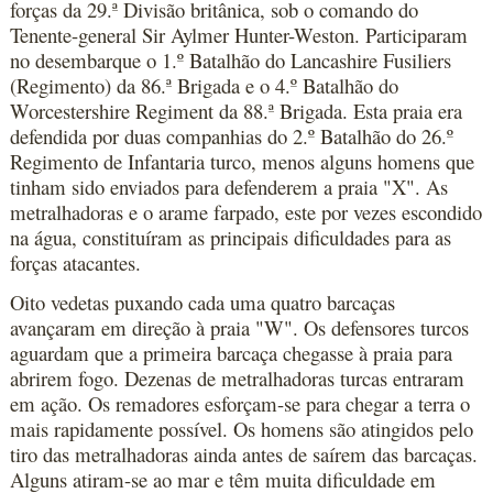
forças da 29.ª Divisão britânica, sob o comando do
Tenente-general Sir Aylmer Hunter-Weston. Participaram
no desembarque o 1.º Batalhão do Lancashire Fusiliers
(Regimento) da 86.ª Brigada e o 4.º Batalhão do
Worcestershire Regiment da 88.ª Brigada. Esta praia era
defendida por duas companhias do 2.º Batalhão do 26.º
Regimento de Infantaria turco, menos alguns homens que
tinham sido enviados para defenderem a praia "X". As
metralhadoras e o arame farpado, este por vezes escondido
na água, constituíram as principais dificuldades para as
forças atacantes.
Oito vedetas puxando cada uma quatro barcaças
avançaram em direção à praia "W". Os defensores turcos
aguardam que a primeira barcaça chegasse à praia para
abrirem fogo. Dezenas de metralhadoras turcas entraram
em ação. Os remadores esforçam-se para chegar a terra o
mais rapidamente possível. Os homens são atingidos pelo
tiro das metralhadoras ainda antes de saírem das barcaças.
Alguns atiram-se ao mar e têm muita dificuldade em