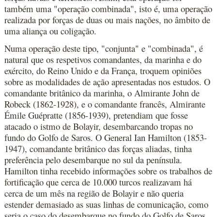
também uma "operação combinada", isto é, uma operação
realizada por forças de duas ou mais nações, no âmbito de
uma aliança ou coligação.
Numa operação deste tipo, "conjunta" e "combinada", é
natural que os respetivos comandantes, da marinha e do
exército, do Reino Unido e da França, troquem opiniões
sobre as modalidades de ação apresentadas nos estudos. O
comandante britânico da marinha, o Almirante John de
Robeck (1862-1928), e o comandante francês, Almirante
Émile Guépratte (1856-1939), pretendiam que fosse
atacado o istmo de Bolayir, desembarcando tropas no
fundo do Golfo de Saros. O General Ian Hamilton (1853-
1947), comandante britânico das forças aliadas, tinha
preferência pelo desembarque no sul da península.
Hamilton tinha recebido informações sobre os trabalhos de
fortificação que cerca de 10.000 turcos realizavam há
cerca de um mês na região de Bolayir e não queria
estender demasiado as suas linhas de comunicação, como
seria o caso do desembarque no fundo do Golfo de Saros.