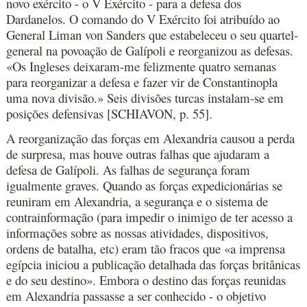
novo exército - o V Exército - para a defesa dos
Dardanelos. O comando do V Exército foi atribuído ao
General Liman von Sanders que estabeleceu o seu quartel-
general na povoação de Galípoli e reorganizou as defesas.
«Os Ingleses deixaram-me felizmente quatro semanas
para reorganizar a defesa e fazer vir de Constantinopla
uma nova divisão.» Seis divisões turcas instalam-se em
posições defensivas [SCHIAVON, p. 55].
A reorganização das forças em Alexandria causou a perda
de surpresa, mas houve outras falhas que ajudaram a
defesa de Galípoli. As falhas de segurança foram
igualmente graves. Quando as forças expedicionárias se
reuniram em Alexandria, a segurança e o sistema de
contrainformação (para impedir o inimigo de ter acesso a
informações sobre as nossas atividades, dispositivos,
ordens de batalha, etc) eram tão fracos que «a imprensa
egípcia iniciou a publicação detalhada das forças britânicas
e do seu destino». Embora o destino das forças reunidas
em Alexandria passasse a ser conhecido - o objetivo