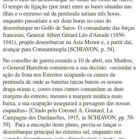
O tempo de ligação (por mar) entre as bases situadas nas
ilhas e o extremo sul da península seriam três horas,
enquanto passariam a ser doze horas no caso do
desembarque no Golfo de Saros. O comandante das forças
francesas, General Albert Gérard Léo d'Amade (1856-
1941), propôs desembarcar na Ásia Menor e, a partir daí,
avançar para Constantinopla [SCHIAVON, p. 58].
No conselho de guerra reunido a 10 de abril, em Mudros,
o General Hamilton comunicou a sua decisão: «secundar a
ação da frota nos Estreitos ocupando os cumes da
península de onde as baterias turcas batem os nossos
draga-minas e, como estes cumes comandam as duas
margens do estreito, mesmo a margem asiática mais
baixa, a sua ocupação assegurará a passagem das nossas
esquadras» [Citado pelo Coronel A. Goutard, La
Campagne des Dardanelles, 1915, in SCHIAVON, pp. 58-
59]. Para a execução deste plano, previa-se lançar o
desembarque principal no extremo sul, enquanto um
segundo desembarque seria efetuado mais a norte, em