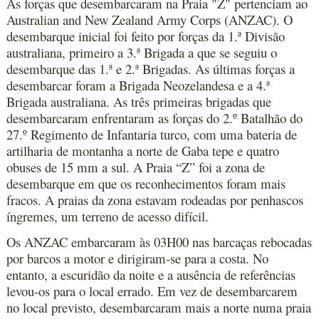
As forças que desembarcaram na Praia "Z" pertenciam ao
Australian and New Zealand Army Corps (ANZAC). O
desembarque inicial foi feito por forças da 1.ª Divisão
australiana, primeiro a 3.ª Brigada a que se seguiu o
desembarque das 1.ª e 2.ª Brigadas. As últimas forças a
desembarcar foram a Brigada Neozelandesa e a 4.ª
Brigada australiana. As três primeiras brigadas que
desembarcaram enfrentaram as forças do 2.º Batalhão do
27.º Regimento de Infantaria turco, com uma bateria de
artilharia de montanha a norte de Gaba tepe e quatro
obuses de 15 mm a sul. A Praia “Z” foi a zona de
desembarque em que os reconhecimentos foram mais
fracos. A praias da zona estavam rodeadas por penhascos
íngremes, um terreno de acesso difícil.
Os ANZAC embarcaram às 03H00 nas barcaças rebocadas
por barcos a motor e dirigiram-se para a costa. No
entanto, a escuridão da noite e a ausência de referências
levou-os para o local errado. Em vez de desembarcarem
no local previsto, desembarcaram mais a norte numa praia