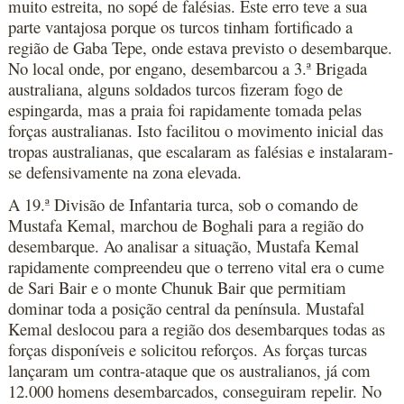
muito estreita, no sopé de falésias. Este erro teve a sua
parte vantajosa porque os turcos tinham fortificado a
região de Gaba Tepe, onde estava previsto o desembarque.
No local onde, por engano, desembarcou a 3.ª Brigada
australiana, alguns soldados turcos fizeram fogo de
espingarda, mas a praia foi rapidamente tomada pelas
forças australianas. Isto facilitou o movimento inicial das
tropas australianas, que escalaram as falésias e instalaram-
se defensivamente na zona elevada.
A 19.ª Divisão de Infantaria turca, sob o comando de
Mustafa Kemal, marchou de Boghali para a região do
desembarque. Ao analisar a situação, Mustafa Kemal
rapidamente compreendeu que o terreno vital era o cume
de Sari Bair e o monte Chunuk Bair que permitiam
dominar toda a posição central da península. Mustafal
Kemal deslocou para a região dos desembarques todas as
forças disponíveis e solicitou reforços. As forças turcas
lançaram um contra-ataque que os australianos, já com
12.000 homens desembarcados, conseguiram repelir. No