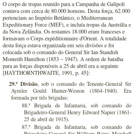
O corpo de tropas reunido para a Campanha de Galípoli
contava com cerca de 80.000 homens. Desta força, 62.000
pertenciam ao Império Britânico, o Mediterranean
Expeditionary Force (MEF), e incluía tropas da Austrália e
da Nova Zelândia. Os restantes 18.000 eram franceses e
formavam o Corps expéditionnaire d'Orient. A totalidade
desta força estava organizada em seis divisões e foi
colocada sob o comando do General Sir Ian Standish
Monteith Hamilton (1853 – 1947). A ordem de batalha
para as forças disponíveis a 25 de abril era a seguinte
[HAYTHORNTHWAITE, 1991, p. 45]:
29.ª Divisão
, sob o comando do Tenente-General Sir
Aymler Gould Hunter-Weston (1864-1940). Era
formada por três brigadas:
88.ª Brigada de Infantaria, sob comando do
Brigadeiro-General Henry Edward Napier (1861-
25 de abril de 1915).
87.ª Brigada de Infantaria, sob comando do
Brigadeiro-General Sir William Raine Marshall